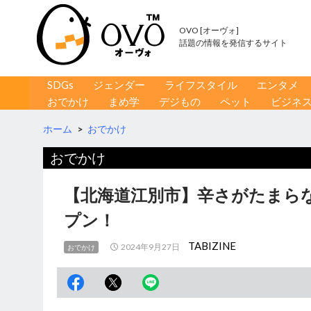
OVO [オーヴォ]
話題の情報を発信するサイト
コンテンツへ移動
検
SDGs
ジェンダー
ライフスタイル
エンタメ
索
おでかけ
まめ学
デジもの
ペット
ビジネ
ホーム
>
おでかけ
おでかけ
【北海道江別市】辛さがたまらな
プン！
TABIZINE
2024年9月27日
おでかけ