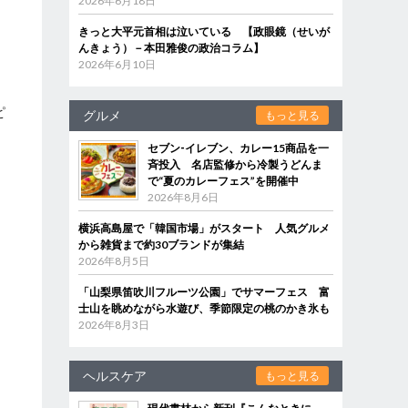
2026年6月18日
きっと大平元首相は泣いている 【政眼鏡（せいが
んきょう）－本田雅俊の政治コラム】
2026年6月10日
ピ
グルメ
もっと見る
セブン‐イレブン、カレー15商品を一
斉投入 名店監修から冷製うどんま
で“夏のカレーフェス”を開催中
2026年8月6日
横浜高島屋で「韓国市場」がスタート 人気グルメ
から雑貨まで約30ブランドが集結
2026年8月5日
「山梨県笛吹川フルーツ公園」でサマーフェス 富
士山を眺めながら水遊び、季節限定の桃のかき氷も
2026年8月3日
ヘルスケア
もっと見る