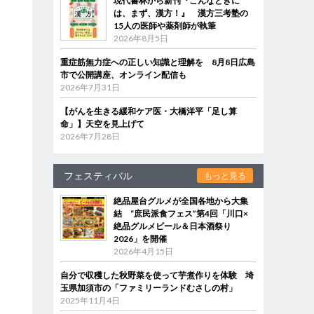
現代書林から新刊『こんなときに
は、まず、漢方！』 漢方三考塾の
15人の医師や薬剤師が執筆
2026年8月5日
重症筋無力症への正しい知識と理解を 8月8日広島
市で公開講座、オンライン配信も
2026年7月31日
【がんを生きる緩和ケア医・大橋洋平「足し算
命」】天空を見上げて
2026年7月28日
フェスティバル
もっと見る
絶品屋台グルメが全国各地から大集
結 “庶民派食フェス”第4回「川口×
絶品グルメビール＆日本酒祭り
2026」を開催
2026年4月15日
自分で収穫した秋野菜を使って芋煮作りを体験 埼
玉県加須市の「ファミリーランドむさしの村」
2025年11月4日