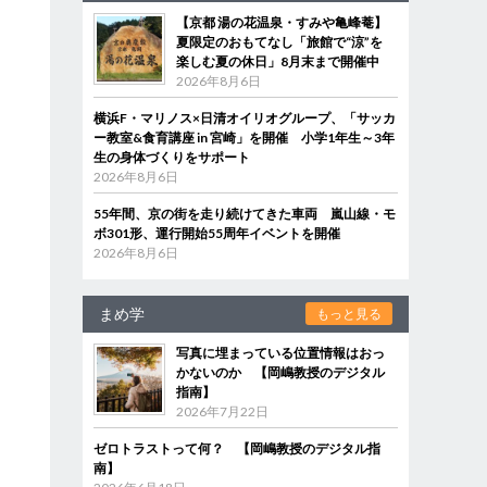
【京都 湯の花温泉・すみや亀峰菴】
夏限定のおもてなし「旅館で“涼”を
楽しむ夏の休日」8月末まで開催中
2026年8月6日
横浜F・マリノス×日清オイリオグループ、「サッカ
ー教室&食育講座 in 宮崎」を開催 小学1年生～3年
生の身体づくりをサポート
2026年8月6日
55年間、京の街を走り続けてきた車両 嵐山線・モ
ボ301形、運行開始55周年イベントを開催
2026年8月6日
まめ学
もっと見る
写真に埋まっている位置情報はおっ
かないのか 【岡嶋教授のデジタル
指南】
2026年7月22日
ゼロトラストって何？ 【岡嶋教授のデジタル指
南】