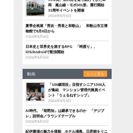
両 嵐山線・モボ301形、運行開始
55周年イベントを開催
2026年8月6日
夏季企画展「秀吉・秀長と和歌山」 和歌山市立博
物館で8月8日から
2026年8月6日
日本史と世界史を旅するRPG 「時渡り」、
iOS/Androidで配信開始
2026年8月6日
な
動画
もっと見る
「100歳現役」目指すシニア1500人
が集結 マンション管理代務員イベ
ント「うぇるねすシップ」
2026年8月4日
AI時代、「暗黙知」は継承できるのか 「デジブ
レ」説明会／ラウンドテーブル
2026年8月3日
ま
紀伊勝浦の魅力を堪能 ホテル浦島、日昇館をリニ