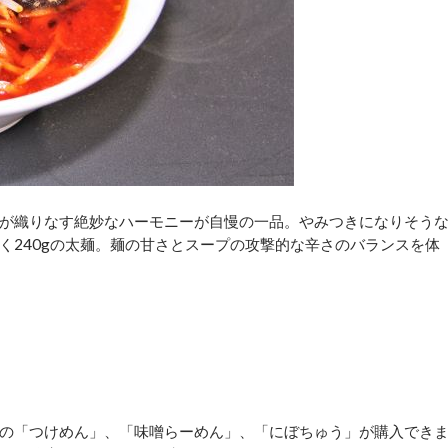
が織りなす絶妙なハーモニーが自慢の一品。やみつきになりそう
じく240gの太麺。麺の甘さとスープの攻撃的な辛さのバランスを体
ープの「つけめん」、「味噌らーめん」、「にぼちゅう」が購入でき