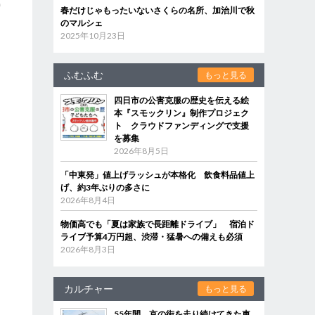
り
春だけじゃもったいないさくらの名所、加治川で秋
のマルシェ
2025年10月23日
ふむふむ
もっと見る
四日市の公害克服の歴史を伝える絵
本『スモックリン』制作プロジェク
ト クラウドファンディングで支援
を募集
2026年8月5日
「中東発」値上げラッシュが本格化 飲食料品値上
げ、約3年ぶりの多さに
2026年8月4日
物価高でも「夏は家族で長距離ドライブ」 宿泊ド
ライブ予算4万円超、渋滞・猛暑への備えも必須
2026年8月3日
カルチャー
もっと見る
55年間、京の街を走り続けてきた車