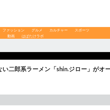
ファッション
グルメ
カルチャー
スポーツ
ス
動画
はばたけラボ
い二郎系ラーメン「shin.ジロー」がオ