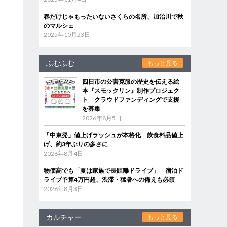
春だけじゃもったいないさくらの名所、加治川で秋
のマルシェ
2025年10月23日
ふむふむ
もっと見る
四日市の公害克服の歴史を伝える絵
本『スモックリン』制作プロジェク
ト クラウドファンディングで支援
を募集
2026年8月5日
「中東発」値上げラッシュが本格化 飲食料品値上
げ、約3年ぶりの多さに
2026年8月4日
物価高でも「夏は家族で長距離ドライブ」 宿泊ド
ライブ予算4万円超、渋滞・猛暑への備えも必須
2026年8月3日
カルチャー
ー
もっと見る