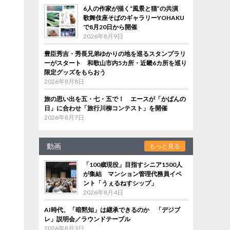
6人の作家が描く“風景と猫”の共演
歌舞伎座そばのギャラリーYOHAKU
で8月20日から開催
2026年8月9日
豊臣秀吉・秀長兄弟ゆかりの地を巡るスタンプラリ
ーがスタート 和歌山市内5カ所・近畿6カ所を巡り
限定グッズをもらおう
2026年8月8日
旅の思い出を五・七・五で！ エースが「かばんの
日」に合わせ「旅行川柳コンテスト」を開催
2026年8月7日
動画
もっと見る
「100歳現役」目指すシニア1500人
が集結 マンション管理代務員イベ
ント「うぇるねすシップ」
2026年8月4日
AI時代、「暗黙知」は継承できるのか 「デジブ
レ」説明会／ラウンドテーブル
2026年8月3日