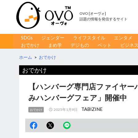
OVO [オーヴォ]
話題の情報を発信するサイト
コンテンツへ移動
検
SDGs
ジェンダー
ライフスタイル
エンタメ
索
おでかけ
まめ学
デジもの
ペット
ビジネ
ホーム
>
おでかけ
おでかけ
【ハンバーグ専門店ファイヤー
みハンバーグフェア」開催中
TABIZINE
2025年1月9日
おでかけ