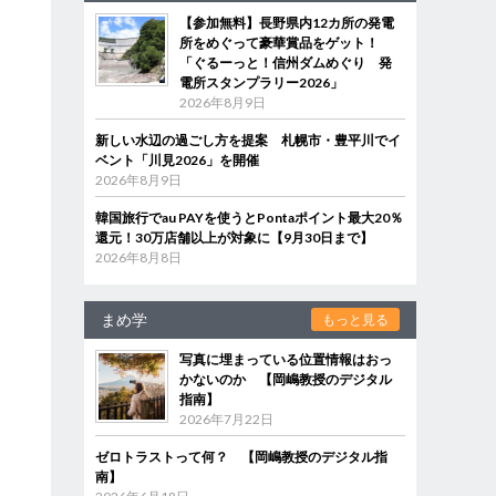
【参加無料】長野県内12カ所の発電
所をめぐって豪華賞品をゲット！
「ぐるーっと！信州ダムめぐり 発
電所スタンプラリー2026」
2026年8月9日
新しい水辺の過ごし方を提案 札幌市・豊平川でイ
ベント「川見2026」を開催
2026年8月9日
韓国旅行でau PAYを使うとPontaポイント最大20％
還元！30万店舗以上が対象に【9月30日まで】
2026年8月8日
まめ学
もっと見る
写真に埋まっている位置情報はおっ
かないのか 【岡嶋教授のデジタル
指南】
2026年7月22日
ゼロトラストって何？ 【岡嶋教授のデジタル指
南】