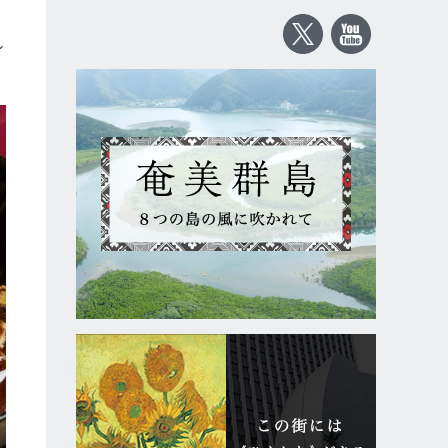
し
ン
く