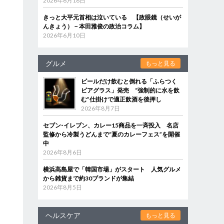
2026年6月18日
きっと大平元首相は泣いている 【政眼鏡（せいが
んきょう）－本田雅俊の政治コラム】
2026年6月10日
グルメ
もっと見る
ビールだけ飲むと倒れる「ふらつく
ビアグラス」発売 “強制的に水を飲
む”仕掛けで適正飲酒を後押し
2026年8月7日
セブン‐イレブン、カレー15商品を一斉投入 名店
監修から冷製うどんまで“夏のカレーフェス”を開催
中
2026年8月6日
横浜高島屋で「韓国市場」がスタート 人気グルメ
から雑貨まで約30ブランドが集結
2026年8月5日
ヘルスケア
もっと見る