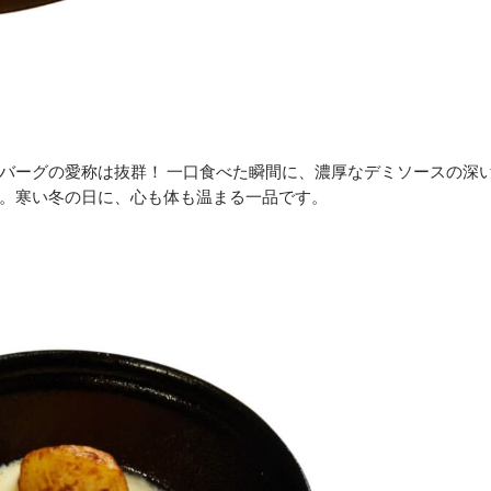
バーグの愛称は抜群！ 一口食べた瞬間に、濃厚なデミソースの深
。寒い冬の日に、心も体も温まる一品です。