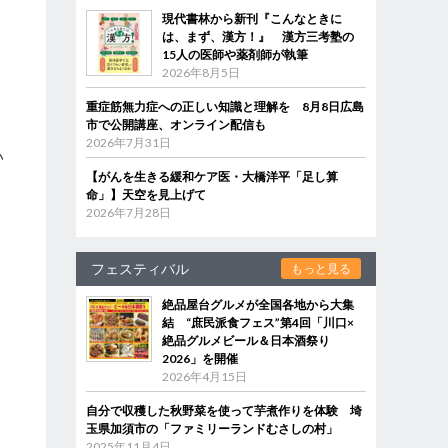
現代書林から新刊『こんなときに
は、まず、漢方！』 漢方三考塾の
15人の医師や薬剤師が執筆
2026年8月5日
重症筋無力症への正しい知識と理解を 8月8日広島
市で公開講座、オンライン配信も
2026年7月31日
い
【がんを生きる緩和ケア医・大橋洋平「足し算
命」】天空を見上げて
2026年7月28日
フェスティバル
もっと見る
絶品屋台グルメが全国各地から大集
結 “庶民派食フェス”第4回「川口×
絶品グルメビール＆日本酒祭り
2026」を開催
2026年4月15日
自分で収穫した秋野菜を使って芋煮作りを体験 埼
玉県加須市の「ファミリーランドむさしの村」
2025年11月4日