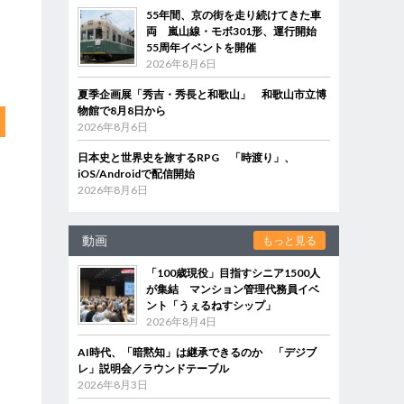
55年間、京の街を走り続けてきた車
両 嵐山線・モボ301形、運行開始
55周年イベントを開催
2026年8月6日
夏季企画展「秀吉・秀長と和歌山」 和歌山市立博
物館で8月8日から
2026年8月6日
日本史と世界史を旅するRPG 「時渡り」、
iOS/Androidで配信開始
2026年8月6日
動画
もっと見る
「100歳現役」目指すシニア1500人
が集結 マンション管理代務員イベ
ント「うぇるねすシップ」
2026年8月4日
AI時代、「暗黙知」は継承できるのか 「デジブ
レ」説明会／ラウンドテーブル
2026年8月3日