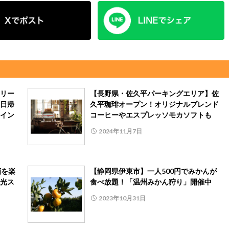
リー
【長野県・佐久平パーキングエリア】佐
日帰
久平珈琲オープン！オリジナルブレンド
イン
コーヒーやエスプレッソモカソフトも
2024年11月7日
酒を楽
【静岡県伊東市】一人500円でみかんが
光ス
食べ放題！「温州みかん狩り」開催中
2023年10月31日