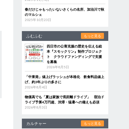
春だけじゃもったいないさくらの名所、加治川で秋
のマルシェ
2025年10月23日
ふむふむ
もっと見る
四日市の公害克服の歴史を伝える絵
本『スモックリン』制作プロジェク
ト クラウドファンディングで支援
を募集
2026年8月5日
「中東発」値上げラッシュが本格化 飲食料品値上
げ、約3年ぶりの多さに
2026年8月4日
物価高でも「夏は家族で長距離ドライブ」 宿泊ド
ライブ予算4万円超、渋滞・猛暑への備えも必須
2026年8月3日
カルチャー
もっと見る