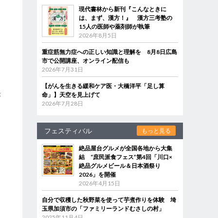
現代書林から新刊『こんなときに
は、まず、漢方！』 漢方三考塾の
15人の医師や薬剤師が執筆
2026年8月5日
重症筋無力症への正しい知識と理解を 8月8日広島
市で公開講座、オンライン配信も
2026年7月31日
【がんを生きる緩和ケア医・大橋洋平「足し算
命」】天空を見上げて
が
2026年7月28日
フェスティバル
もっと見る
絶品屋台グルメが全国各地から大集
結 “庶民派食フェス”第4回「川口×
絶品グルメビール＆日本酒祭り
2026」を開催
2026年4月15日
自分で収穫した秋野菜を使って芋煮作りを体験 埼
玉県加須市の「ファミリーランドむさしの村」
2025年11月4日