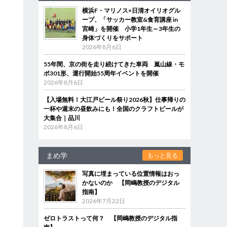
横浜F・マリノス×日清オイリオグル
ープ、「サッカー教室&食育講座 in
宮崎」を開催 小学1年生～3年生の
身体づくりをサポート
2026年8月6日
55年間、京の街を走り続けてきた車両 嵐山線・モ
ボ301形、運行開始55周年イベントを開催
2026年8月6日
【入場無料！大江戸ビール祭り2026秋】仕事帰りの
一杯や週末の昼飲みにも！全国のクラフトビールが
大集合｜品川
2026年8月6日
まめ学
もっと見る
も
写真に埋まっている位置情報はおっ
かないのか 【岡嶋教授のデジタル
指南】
2026年7月22日
ゼロトラストって何？ 【岡嶋教授のデジタル指