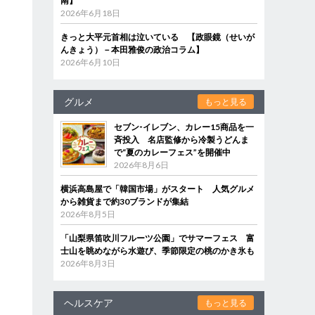
南】
2026年6月18日
きっと大平元首相は泣いている 【政眼鏡（せいが
んきょう）－本田雅俊の政治コラム】
2026年6月10日
グルメ
もっと見る
セブン‐イレブン、カレー15商品を一
斉投入 名店監修から冷製うどんま
で“夏のカレーフェス”を開催中
2026年8月6日
横浜高島屋で「韓国市場」がスタート 人気グルメ
から雑貨まで約30ブランドが集結
2026年8月5日
「山梨県笛吹川フルーツ公園」でサマーフェス 富
士山を眺めながら水遊び、季節限定の桃のかき氷も
2026年8月3日
ヘルスケア
もっと見る