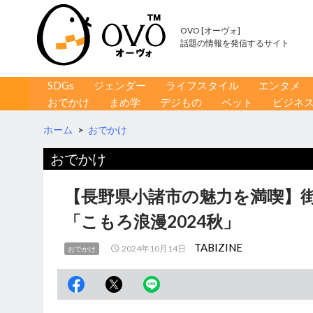
OVO [オーヴォ]
話題の情報を発信するサイト
コンテンツへ移動
検
SDGs
ジェンダー
ライフスタイル
エンタメ
索
おでかけ
まめ学
デジもの
ペット
ビジネ
ホーム
>
おでかけ
おでかけ
【長野県小諸市の魅力を満喫】
「こもろ浪漫2024秋」
TABIZINE
2024年10月14日
おでかけ