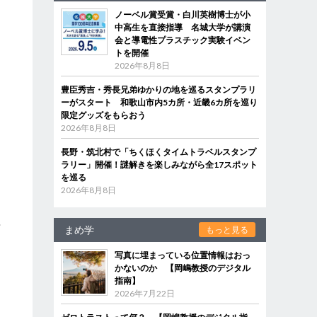
ノーベル賞受賞・白川英樹博士が小
中高生を直接指導 名城大学が講演
会と導電性プラスチック実験イベン
トを開催
シ
2026年8月8日
豊臣秀吉・秀長兄弟ゆかりの地を巡るスタンプラリ
ーがスタート 和歌山市内5カ所・近畿6カ所を巡り
限定グッズをもらおう
2026年8月8日
さ
長野・筑北村で「ちくほくタイムトラベルスタンプ
ラリー」開催！謎解きを楽しみながら全17スポット
を巡る
2026年8月8日
や
まめ学
もっと見る
写真に埋まっている位置情報はおっ
かないのか 【岡嶋教授のデジタル
指南】
ゃ
2026年7月22日