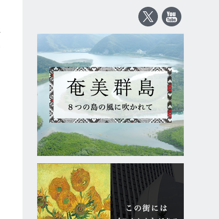
ど
い
と