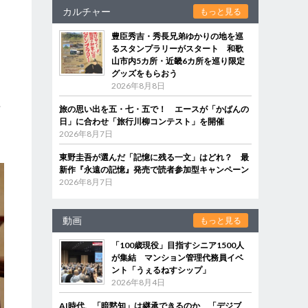
カルチャー
もっと見る
豊臣秀吉・秀長兄弟ゆかりの地を巡
に
るスタンプラリーがスタート 和歌
山市内5カ所・近畿6カ所を巡り限定
グッズをもらおう
2026年8月8日
や
旅の思い出を五・七・五で！ エースが「かばんの
日」に合わせ「旅行川柳コンテスト」を開催
2026年8月7日
東野圭吾が選んだ「記憶に残る一文」はどれ？ 最
新作『永遠の記憶』発売で読者参加型キャンペーン
2026年8月7日
動画
もっと見る
「100歳現役」目指すシニア1500人
が集結 マンション管理代務員イベ
ント「うぇるねすシップ」
2026年8月4日
AI時代、「暗黙知」は継承できるのか 「デジブ