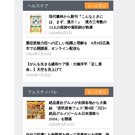
ヘルスケア
もっと見る
現代書林から新刊『こんなときに
は、まず、漢方！』 漢方三考塾の
15人の医師や薬剤師が執筆
2026年8月5日
ま
重症筋無力症への正しい知識と理解を 8月8日広島
市で公開講座、オンライン配信も
2026年7月31日
【がんを生きる緩和ケア医・大橋洋平「足し算
命」】天空を見上げて
2026年7月28日
フェスティバル
もっと見る
絶品屋台グルメが全国各地から大集
結 “庶民派食フェス”第4回「川口×
回
絶品グルメビール＆日本酒祭り
2026」を開催
2026年4月15日
自分で収穫した秋野菜を使って芋煮作りを体験 埼