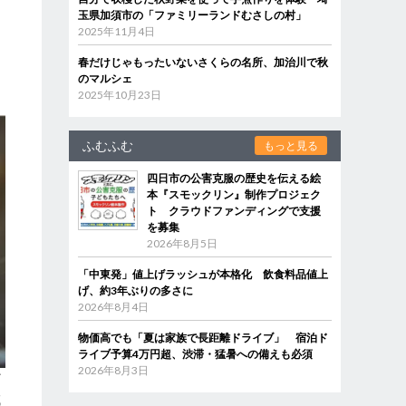
玉県加須市の「ファミリーランドむさしの村」
2025年11月4日
春だけじゃもったいないさくらの名所、加治川で秋
のマルシェ
2025年10月23日
ふむふむ
もっと見る
四日市の公害克服の歴史を伝える絵
本『スモックリン』制作プロジェク
ト クラウドファンディングで支援
を募集
2026年8月5日
「中東発」値上げラッシュが本格化 飲食料品値上
げ、約3年ぶりの多さに
2026年8月4日
物価高でも「夏は家族で長距離ドライブ」 宿泊ド
ライブ予算4万円超、渋滞・猛暑への備えも必須
2026年8月3日
ど
域