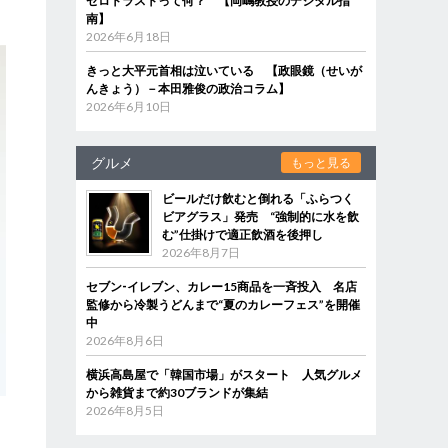
ゼロトラストって何？ 【岡嶋教授のデジタル指
南】
2026年6月18日
きっと大平元首相は泣いている 【政眼鏡（せいが
んきょう）－本田雅俊の政治コラム】
2026年6月10日
グルメ
もっと見る
ビールだけ飲むと倒れる「ふらつく
ビアグラス」発売 “強制的に水を飲
む”仕掛けで適正飲酒を後押し
2026年8月7日
セブン‐イレブン、カレー15商品を一斉投入 名店
監修から冷製うどんまで“夏のカレーフェス”を開催
中
2026年8月6日
横浜高島屋で「韓国市場」がスタート 人気グルメ
から雑貨まで約30ブランドが集結
2026年8月5日