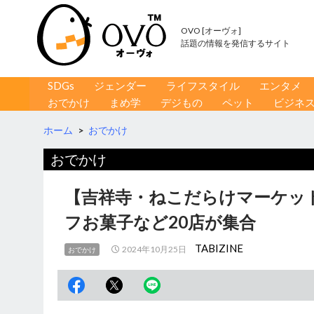
OVO [オーヴォ]
話題の情報を発信するサイト
コンテンツへ移動
検
SDGs
ジェンダー
ライフスタイル
エンタメ
索
おでかけ
まめ学
デジもの
ペット
ビジネ
ホーム
>
おでかけ
おでかけ
【吉祥寺・ねこだらけマーケット
フお菓子など20店が集合
TABIZINE
2024年10月25日
おでかけ