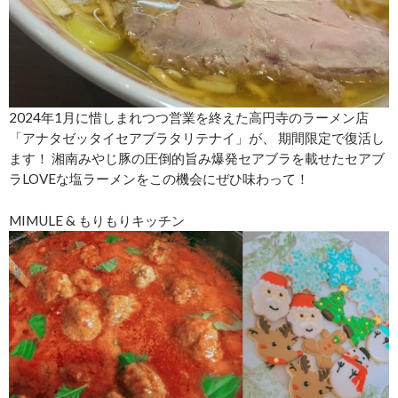
2024年1月に惜しまれつつ営業を終えた高円寺のラーメン店
「アナタゼッタイセアブラタリテナイ」が、 期間限定で復活し
ます！ 湘南みやじ豚の圧倒的旨み爆発セアブラを載せたセアブ
ラLOVEな塩ラーメンをこの機会にぜひ味わって！
MIMULE & もりもりキッチン