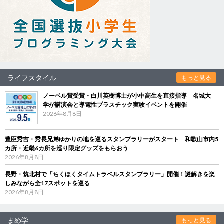
ライフスタイル
もっと見る
ノーベル賞受賞・白川英樹博士が小中高生を直接指導 名城大
学が講演会と導電性プラスチック実験イベントを開催
2026年8月8日
豊臣秀吉・秀長兄弟ゆかりの地を巡るスタンプラリーがスタート 和歌山市内5
カ所・近畿6カ所を巡り限定グッズをもらおう
2026年8月8日
長野・筑北村で「ちくほくタイムトラベルスタンプラリー」開催！謎解きを楽
しみながら全17スポットを巡る
2026年8月8日
まめ学
もっと見る