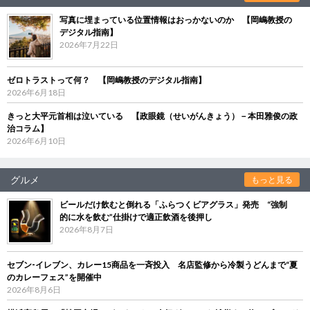
写真に埋まっている位置情報はおっかないのか 【岡嶋教授の
デジタル指南】
2026年7月22日
ゼロトラストって何？ 【岡嶋教授のデジタル指南】
2026年6月18日
きっと大平元首相は泣いている 【政眼鏡（せいがんきょう）－本田雅俊の政
治コラム】
2026年6月10日
グルメ
もっと見る
ビールだけ飲むと倒れる「ふらつくビアグラス」発売 “強制
的に水を飲む”仕掛けで適正飲酒を後押し
2026年8月7日
セブン‐イレブン、カレー15商品を一斉投入 名店監修から冷製うどんまで“夏
のカレーフェス”を開催中
2026年8月6日