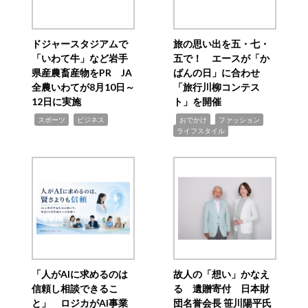
ドジャースタジアムで
旅の思い出を五・七・
「いわて牛」など岩手
五で！ エースが「か
県産農畜産物をPR JA
ばんの日」に合わせ
全農いわてが8月10日～
「旅行川柳コンテス
12日に実施
ト」を開催
,
,
,
,
,
スポーツ
ビジネス
おでかけ
ファッション
ライフスタイル
「人がAIに求めるのは
故人の「想い」かなえ
信頼し相談できるこ
る 遺贈寄付 日本財
と」 ロジカがAI事業
団名誉会長 笹川陽平氏