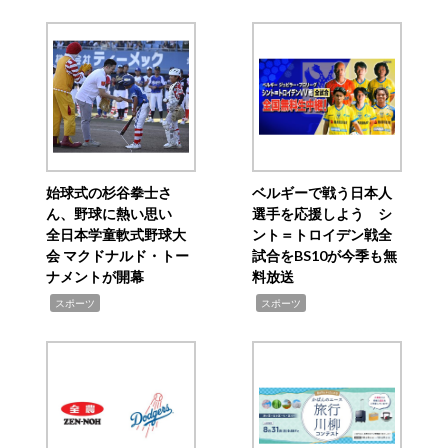
始球式の杉谷拳士さ
ベルギーで戦う日本人
ん、野球に熱い思い
選手を応援しよう シ
全日本学童軟式野球大
ント＝トロイデン戦全
会 マクドナルド・トー
試合をBS10が今季も無
ナメントが開幕
料放送
,
,
スポーツ
スポーツ