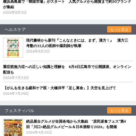
横浜高島屋で「韓国市場」がスタート 人気グルメから雑貨まで約30ブランド
が集結
2026年8月5日
ヘルスケア
もっと見る
現代書林から新刊『こんなときには、まず、漢方！』 漢方三
考塾の15人の医師や薬剤師が執筆
2026年8月5日
重症筋無力症への正しい知識と理解を 8月8日広島市で公開講座、オンライン
配信も
2026年7月31日
【がんを生きる緩和ケア医・大橋洋平「足し算命」】天空を見上げて
2026年7月28日
フェスティバル
もっと見る
絶品屋台グルメが全国各地から大集結 “庶民派食フェス”第4
回「川口×絶品グルメビール＆日本酒祭り2026」を開催
2026年4月15日