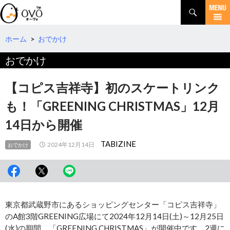
検
索
コ
ン
テ
ホーム
>
おでかけ
ン
おでかけ
ツ
へ
移
【コピス吉祥寺】初のスケートリンク
動
も！「GREENING CHRISTMAS」12月
14日から開催
TABIZINE
2024年12月14日
おでかけ
東京都武蔵野市にあるショッピングセンター「コピス吉祥寺」
のA館3階GREENING広場にて2024年12月14日(土)～12月25日
(水)の期間、「GREENING CHRISTMAS」が開催中です。2週に