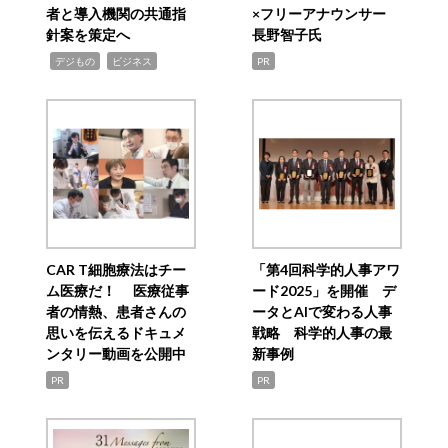
者と導入機関の共通指
×フリーアナウンサー
針案を策定へ
長野智子氏
,
,
デジもの
ビジネス
PR
CAR T細胞療法はチー
「第4回科学的人事アワ
ム医療だ！ 医療従事
ード2025」を開催 デ
者の情熱、患者さんの
ータとAIで変わる人事
思いを伝えるドキュメ
戦略 科学的人事の最
ンタリー動画を公開中
新事例
PR
PR