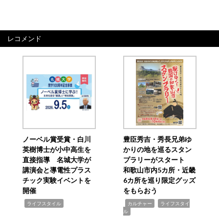
レコメンド
ノーベル賞受賞・白川
豊臣秀吉・秀長兄弟ゆ
英樹博士が小中高生を
かりの地を巡るスタン
直接指導 名城大学が
プラリーがスタート
講演会と導電性プラス
和歌山市内5カ所・近畿
チック実験イベントを
6カ所を巡り限定グッズ
開催
をもらおう
,
,
,
ライフスタイル
カルチャー
ライフスタイ
ル