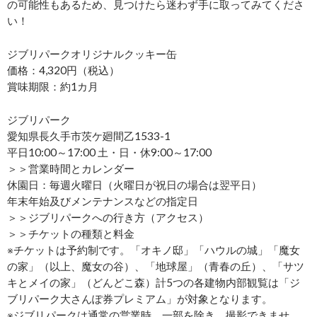
の可能性もあるため、見つけたら迷わず手に取ってみてくださ
い！
ジブリパークオリジナルクッキー缶
価格：4,320円（税込）
賞味期限：約1カ月
ジブリパーク
愛知県長久手市茨ケ廻間乙1533-1
平日10:00～17:00 土・日・休9:00～17:00
＞＞営業時間とカレンダー
休園日：毎週火曜日（火曜日が祝日の場合は翌平日）
年末年始及びメンテナンスなどの指定日
＞＞ジブリパークへの行き方（アクセス）
＞＞チケットの種類と料金
※チケットは予約制です。「オキノ邸」「ハウルの城」「魔女
の家」（以上、魔女の谷）、「地球屋」（青春の丘）、「サツ
キとメイの家」（どんどこ森）計5つの各建物内部観覧は「ジ
ブリパーク大さんぽ券プレミアム」が対象となります。
※ジブリパークは通常の営業時、一部を除き、撮影できませ