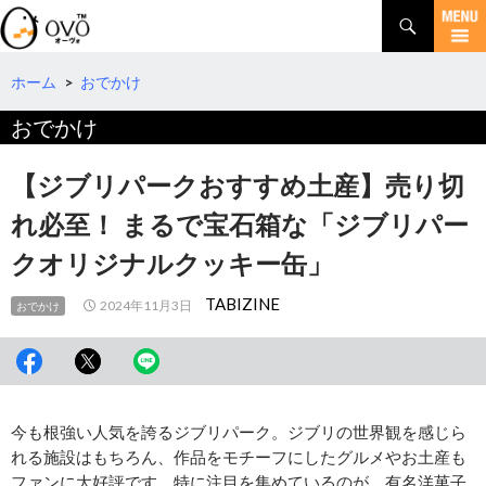
検
索
コ
ン
テ
ホーム
>
おでかけ
ン
おでかけ
ツ
へ
移
【ジブリパークおすすめ土産】売り切
動
れ必至！ まるで宝石箱な「ジブリパー
クオリジナルクッキー缶」
TABIZINE
2024年11月3日
おでかけ
今も根強い人気を誇るジブリパーク。ジブリの世界観を感じら
れる施設はもちろん、作品をモチーフにしたグルメやお土産も
ファンに大好評です。特に注目を集めているのが、有名洋菓子