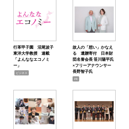
行革甲子園 沼尾波子
故人の「想い」かなえ
東洋大学教授 連載
る 遺贈寄付 日本財
「よんななエコノミ
団名誉会長 笹川陽平氏
ー」
×フリーアナウンサー
長野智子氏
,
ビジネス
PR