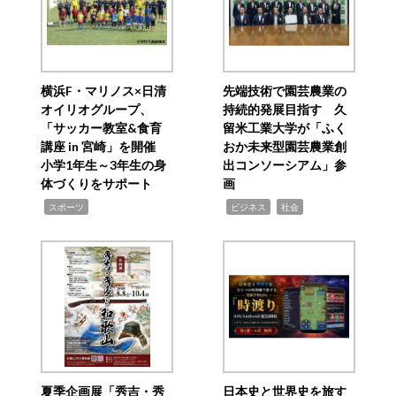
横浜F・マリノス×日清
先端技術で園芸農業の
オイリオグループ、
持続的発展目指す 久
「サッカー教室&食育
留米工業大学が「ふく
講座 in 宮崎」を開催
おか未来型園芸農業創
小学1年生～3年生の身
出コンソーシアム」参
体づくりをサポート
画
,
,
,
スポーツ
ビジネス
社会
夏季企画展「秀吉・秀
日本史と世界史を旅す