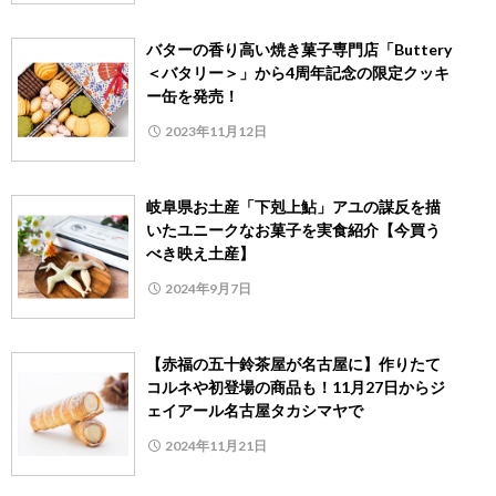
バターの香り高い焼き菓子専門店「Buttery
＜バタリー＞」から4周年記念の限定クッキ
ー缶を発売！
2023年11月12日
岐阜県お土産「下剋上鮎」アユの謀反を描
いたユニークなお菓子を実食紹介【今買う
べき映え土産】
2024年9月7日
【赤福の五十鈴茶屋が名古屋に】作りたて
コルネや初登場の商品も！11月27日からジ
ェイアール名古屋タカシマヤで
2024年11月21日