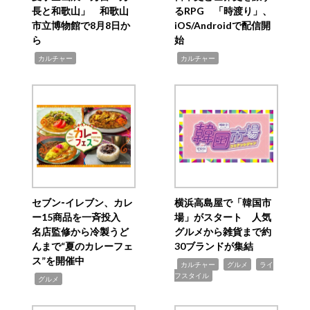
長と和歌山」 和歌山
るRPG 「時渡り」、
市立博物館で8月8日か
iOS/Androidで配信開
ら
始
,
,
カルチャー
カルチャー
セブン‐イレブン、カレ
横浜高島屋で「韓国市
ー15商品を一斉投入
場」がスタート 人気
名店監修から冷製うど
グルメから雑貨まで約
んまで“夏のカレーフェ
30ブランドが集結
ス”を開催中
,
,
,
カルチャー
グルメ
ライ
フスタイル
,
グルメ