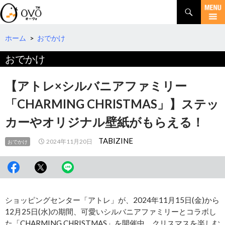
検
索
コ
ン
テ
ホーム
>
おでかけ
ン
おでかけ
ツ
へ
移
【アトレ×シルバニアファミリー
動
「CHARMING CHRISTMAS」】ステッ
カーやオリジナル壁紙がもらえる！
TABIZINE
2024年11月20日
おでかけ
ショッピングセンター「アトレ」が、2024年11月15日(金)から
12月25日(水)の期間、可愛いシルバニアファミリーとコラボし
た「CHARMING CHRISTMAS」を開催中。クリスマスを楽しむ