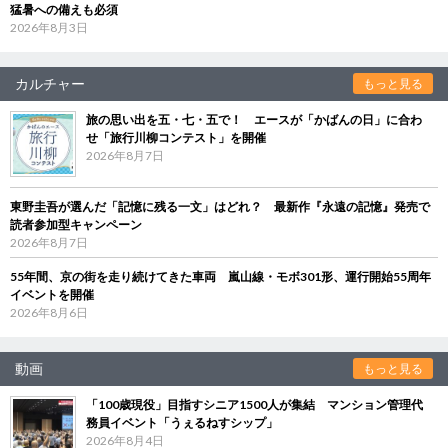
猛暑への備えも必須
2026年8月3日
カルチャー
もっと見る
旅の思い出を五・七・五で！ エースが「かばんの日」に合わ
せ「旅行川柳コンテスト」を開催
2026年8月7日
東野圭吾が選んだ「記憶に残る一文」はどれ？ 最新作『永遠の記憶』発売で
読者参加型キャンペーン
2026年8月7日
55年間、京の街を走り続けてきた車両 嵐山線・モボ301形、運行開始55周年
イベントを開催
2026年8月6日
動画
もっと見る
「100歳現役」目指すシニア1500人が集結 マンション管理代
務員イベント「うぇるねすシップ」
2026年8月4日