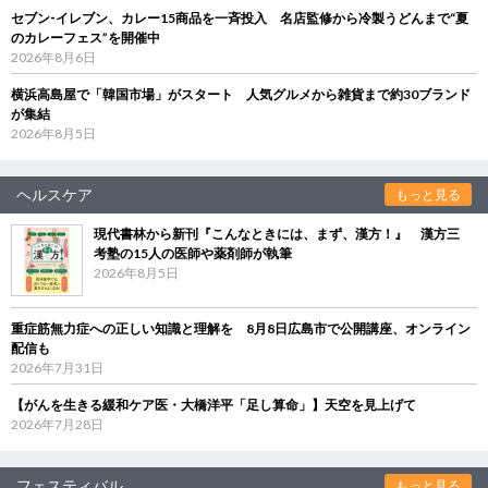
セブン‐イレブン、カレー15商品を一斉投入 名店監修から冷製うどんまで“夏
のカレーフェス”を開催中
2026年8月6日
横浜高島屋で「韓国市場」がスタート 人気グルメから雑貨まで約30ブランド
が集結
2026年8月5日
ヘルスケア
もっと見る
現代書林から新刊『こんなときには、まず、漢方！』 漢方三
考塾の15人の医師や薬剤師が執筆
2026年8月5日
重症筋無力症への正しい知識と理解を 8月8日広島市で公開講座、オンライン
配信も
2026年7月31日
【がんを生きる緩和ケア医・大橋洋平「足し算命」】天空を見上げて
2026年7月28日
フェスティバル
もっと見る