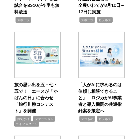
試合をBS10が今季も無
全農いわてが8月10日～
料放送
12日に実施
,
,
,
スポーツ
スポーツ
ビジネス
旅の思い出を五・七・
「人がAIに求めるのは
五で！ エースが「か
信頼し相談できるこ
ばんの日」に合わせ
と」 ロジカがAI事業
「旅行川柳コンテス
者と導入機関の共通指
ト」を開催
針案を策定へ
,
,
,
,
,
おでかけ
ファッション
デジもの
ビジネス
ライフスタイル