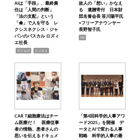
AIは「手段」、最終責
故人の「想い」かなえ
任は「人間の判断」
る 遺贈寄付 日本財
「法の支配」という
団名誉会長 笹川陽平氏
「傘」で人を守る レ
×フリーアナウンサー
クシスネクシス・ジャ
長野智子氏
パンのパスカル ロズィ
PR
エ社長
,
,
デジもの
ビジネス
CAR T細胞療法はチー
「第4回科学的人事アワ
ム医療だ！ 医療従事
ード2025」を開催 デ
者の情熱、患者さんの
ータとAIで変わる人事
思いを伝えるドキュメ
戦略 科学的人事の最