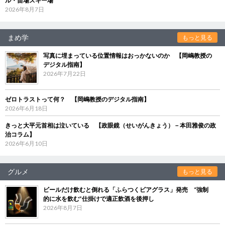
ル・苗場スキー場
2026年8月7日
まめ学
もっと見る
写真に埋まっている位置情報はおっかないのか 【岡嶋教授の
デジタル指南】
2026年7月22日
ゼロトラストって何？ 【岡嶋教授のデジタル指南】
2026年6月18日
きっと大平元首相は泣いている 【政眼鏡（せいがんきょう）－本田雅俊の政
治コラム】
2026年6月10日
グルメ
もっと見る
ビールだけ飲むと倒れる「ふらつくビアグラス」発売 “強制
的に水を飲む”仕掛けで適正飲酒を後押し
2026年8月7日