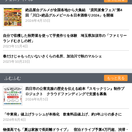
絶品屋台グルメが全国各地から大集結 “庶民派食フェス”第4
回「川口×絶品グルメビール＆日本酒祭り2026」を開催
2026年4月15日
自分で収穫した秋野菜を使って芋煮作りを体験 埼玉県加須市の「ファミリー
ランドむさしの村」
2025年11月4日
春だけじゃもったいないさくらの名所、加治川で秋のマルシェ
2025年10月23日
ふむふむ
もっと見る
四日市の公害克服の歴史を伝える絵本『スモックリン』制作プ
ロジェクト クラウドファンディングで支援を募集
2026年8月5日
「中東発」値上げラッシュが本格化 飲食料品値上げ、約3年ぶりの多さに
2026年8月4日
物価高でも「夏は家族で長距離ドライブ」 宿泊ドライブ予算4万円超、渋滞・