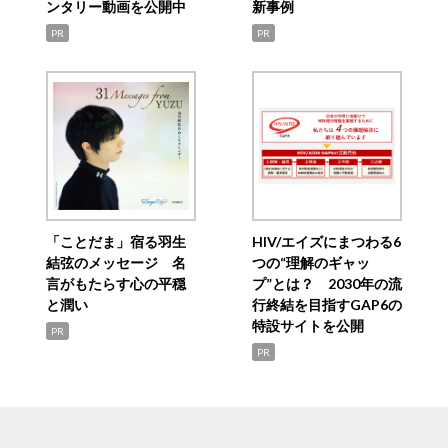
ンタリー動画を公開中
新事例
PR
PR
「ことだま」宿る羽生
HIV/エイズにまつわる6
結弦のメッセージ 名
つの“理解のギャッ
言がもたらす心の平穏
プ”とは？ 2030年の流
と潤い
行終結を目指すGAP6の
特設サイトを公開
PR
PR