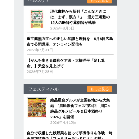
ヘルスケア
もっと見る
現代書林から新刊『こんなときに
は、まず、漢方！』 漢方三考塾の
15人の医師や薬剤師が執筆
2026年8月5日
重症筋無力症への正しい知識と理解を 8月8日広島
市で公開講座、オンライン配信も
2026年7月31日
【がんを生きる緩和ケア医・大橋洋平「足し算
命」】天空を見上げて
2026年7月28日
フェスティバル
もっと見る
絶品屋台グルメが全国各地から大集
結 “庶民派食フェス”第4回「川口×
絶品グルメビール＆日本酒祭り
2026」を開催
。
2026年4月15日
自分で収穫した秋野菜を使って芋煮作りを体験 埼
玉県加須市の「ファミリーランドむさしの村」