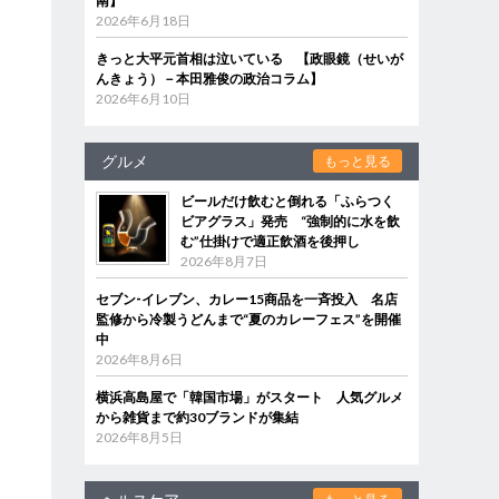
南】
2026年6月18日
きっと大平元首相は泣いている 【政眼鏡（せいが
んきょう）－本田雅俊の政治コラム】
に
2026年6月10日
グルメ
もっと見る
ビールだけ飲むと倒れる「ふらつく
ビアグラス」発売 “強制的に水を飲
む”仕掛けで適正飲酒を後押し
2026年8月7日
セブン‐イレブン、カレー15商品を一斉投入 名店
監修から冷製うどんまで“夏のカレーフェス”を開催
中
2026年8月6日
横浜高島屋で「韓国市場」がスタート 人気グルメ
から雑貨まで約30ブランドが集結
2026年8月5日