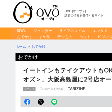
OVO [オーヴォ]
話題の情報を発信するサイト
コンテンツへ移動
検
SDGs
ジェンダー
ライフスタイル
エンタメ
索
おでかけ
まめ学
デジもの
ペット
ビジネ
ホーム
>
おでかけ
おでかけ
イートインもテイクアウトもO
オズ＞」大阪高島屋に2号店オ
TABIZINE
2025年1月24日
おでかけ