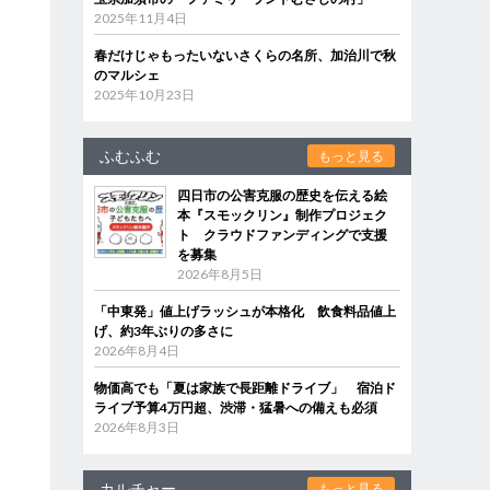
2025年11月4日
春だけじゃもったいないさくらの名所、加治川で秋
のマルシェ
2025年10月23日
ふむふむ
もっと見る
四日市の公害克服の歴史を伝える絵
本『スモックリン』制作プロジェク
ト クラウドファンディングで支援
を募集
2026年8月5日
「中東発」値上げラッシュが本格化 飲食料品値上
げ、約3年ぶりの多さに
2026年8月4日
物価高でも「夏は家族で長距離ドライブ」 宿泊ド
ライブ予算4万円超、渋滞・猛暑への備えも必須
2026年8月3日
カルチャー
もっと見る