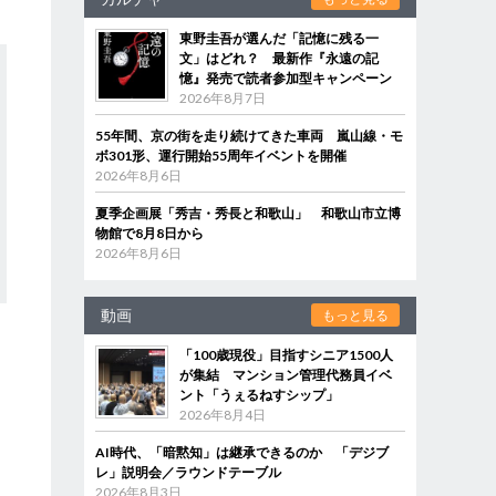
東野圭吾が選んだ「記憶に残る一
文」はどれ？ 最新作『永遠の記
憶』発売で読者参加型キャンペーン
2026年8月7日
55年間、京の街を走り続けてきた車両 嵐山線・モ
ボ301形、運行開始55周年イベントを開催
2026年8月6日
夏季企画展「秀吉・秀長と和歌山」 和歌山市立博
物館で8月8日から
2026年8月6日
動画
もっと見る
「100歳現役」目指すシニア1500人
が集結 マンション管理代務員イベ
ント「うぇるねすシップ」
2026年8月4日
AI時代、「暗黙知」は継承できるのか 「デジブ
レ」説明会／ラウンドテーブル
2026年8月3日