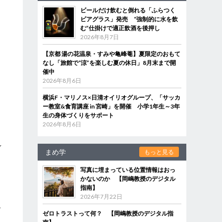
ビールだけ飲むと倒れる「ふらつく
ビアグラス」発売 “強制的に水を飲
む”仕掛けで適正飲酒を後押し
2026年8月7日
【京都 湯の花温泉・すみや亀峰菴】夏限定のおもて
なし「旅館で“涼”を楽しむ夏の休日」8月末まで開
催中
2026年8月6日
横浜F・マリノス×日清オイリオグループ、「サッカ
し
ー教室&食育講座 in 宮崎」を開催 小学1年生～3年
生の身体づくりをサポート
2026年8月6日
イ
まめ学
もっと見る
写真に埋まっている位置情報はおっ
かないのか 【岡嶋教授のデジタル
指南】
2026年7月22日
包
ゼロトラストって何？ 【岡嶋教授のデジタル指
く