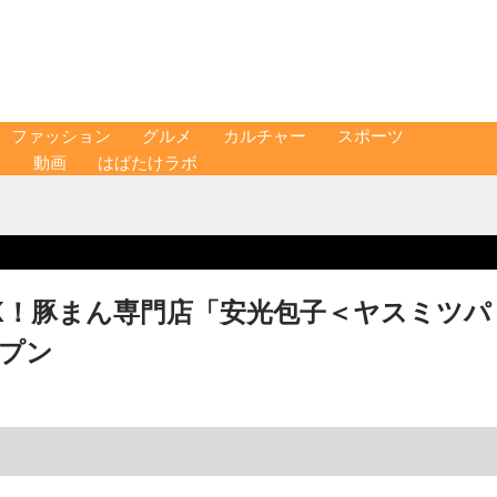
ファッション
グルメ
カルチャー
スポーツ
ス
動画
はばたけラボ
K！豚まん専門店「安光包子＜ヤスミツパ
ープン