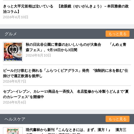
きっと大平元首相は泣いている 【政眼鏡（せいがんきょう）－本田雅俊の政
治コラム】
2026年6月10日
グルメ
もっと見る
秋の日比谷公園に青森のおいしいものが大集合 「んめぇ青
森フェス」、9月18日から3日間
2026年8月10日
ビールだけ飲むと倒れる「ふらつくビアグラス」発売 “強制的に水を飲む”仕
掛けで適正飲酒を後押し
2026年8月7日
セブン‐イレブン、カレー15商品を一斉投入 名店監修から冷製うどんまで“夏
のカレーフェス”を開催中
2026年8月6日
ヘルスケア
もっと見る
現代書林から新刊『こんなときには、まず、漢方！』 漢方三