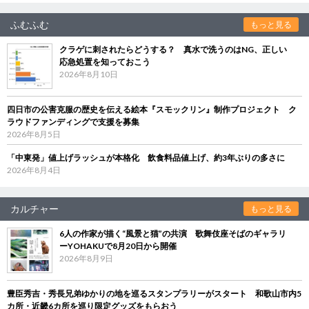
ふむふむ
もっと見る
クラゲに刺されたらどうする？ 真水で洗うのはNG、正しい
応急処置を知っておこう
2026年8月10日
四日市の公害克服の歴史を伝える絵本『スモックリン』制作プロジェクト ク
ラウドファンディングで支援を募集
2026年8月5日
「中東発」値上げラッシュが本格化 飲食料品値上げ、約3年ぶりの多さに
2026年8月4日
カルチャー
もっと見る
6人の作家が描く“風景と猫”の共演 歌舞伎座そばのギャラリ
ーYOHAKUで8月20日から開催
2026年8月9日
豊臣秀吉・秀長兄弟ゆかりの地を巡るスタンプラリーがスタート 和歌山市内5
カ所・近畿6カ所を巡り限定グッズをもらおう