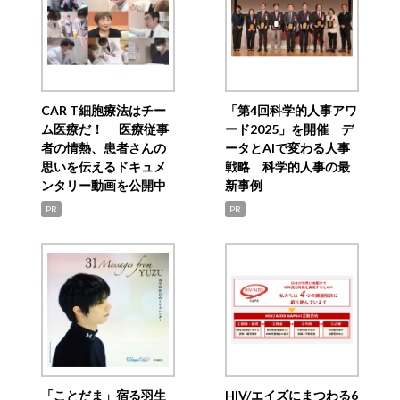
CAR T細胞療法はチー
「第4回科学的人事アワ
ム医療だ！ 医療従事
ード2025」を開催 デ
者の情熱、患者さんの
ータとAIで変わる人事
思いを伝えるドキュメ
戦略 科学的人事の最
ンタリー動画を公開中
新事例
PR
PR
「ことだま」宿る羽生
HIV/エイズにまつわる6