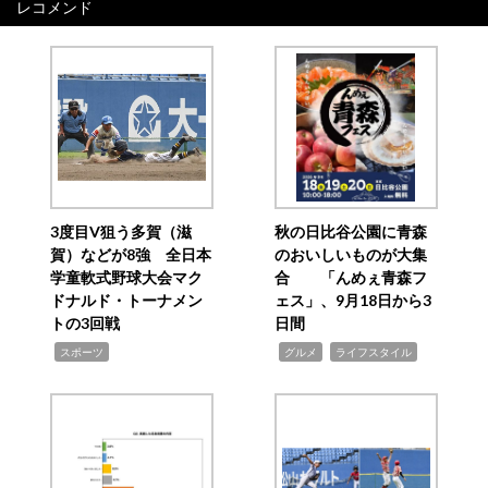
レコメンド
3度目V狙う多賀（滋
秋の日比谷公園に青森
賀）などが8強 全日本
のおいしいものが大集
学童軟式野球大会マク
合 「んめぇ青森フ
ドナルド・トーナメン
ェス」、9月18日から3
トの3回戦
日間
,
,
,
スポーツ
グルメ
ライフスタイル