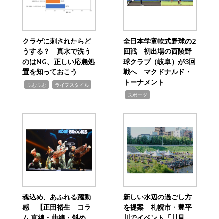
クラゲに刺されたらど
全日本学童軟式野球の2
うする？ 真水で洗う
回戦 初出場の西陵野
のはNG、正しい応急処
球クラブ（岐阜）が3回
置を知っておこう
戦へ マクドナルド・
トーナメント
,
,
ふむふむ
ライフスタイル
,
スポーツ
魂込め、あふれる躍動
新しい水辺の過ごし方
感 【正田裕生 コラ
を提案 札幌市・豊平
ム 直線・曲線・斜め
川でイベント「川見