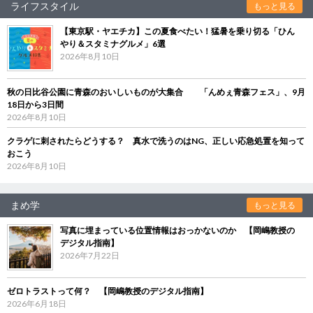
ライフスタイル
もっと見る
【東京駅・ヤエチカ】この夏食べたい！猛暑を乗り切る「ひん
やり＆スタミナグルメ」6選
2026年8月10日
秋の日比谷公園に青森のおいしいものが大集合 「んめぇ青森フェス」、9月
18日から3日間
2026年8月10日
クラゲに刺されたらどうする？ 真水で洗うのはNG、正しい応急処置を知って
おこう
2026年8月10日
まめ学
もっと見る
写真に埋まっている位置情報はおっかないのか 【岡嶋教授の
デジタル指南】
2026年7月22日
ゼロトラストって何？ 【岡嶋教授のデジタル指南】
2026年6月18日