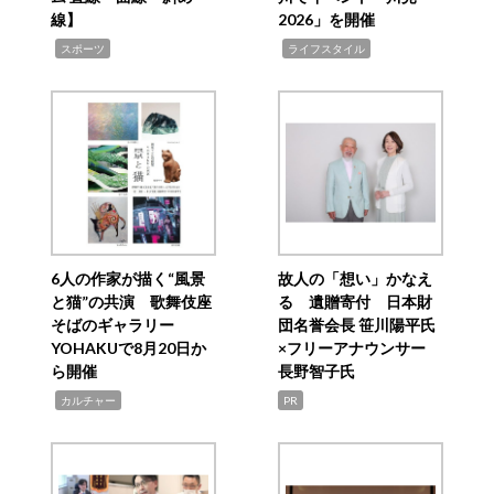
線】
2026」を開催
,
,
スポーツ
ライフスタイル
6人の作家が描く“風景
故人の「想い」かなえ
と猫”の共演 歌舞伎座
る 遺贈寄付 日本財
そばのギャラリー
団名誉会長 笹川陽平氏
YOHAKUで8月20日か
×フリーアナウンサー
ら開催
長野智子氏
,
カルチャー
PR