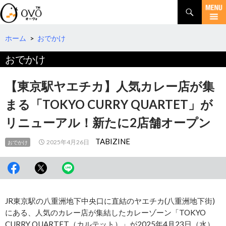
検
索
コ
ン
テ
ホーム
>
おでかけ
ン
おでかけ
ツ
へ
移
【東京駅ヤエチカ】人気カレー店が集
動
まる「TOKYO CURRY QUARTET」が
リニューアル！新たに2店舗オープン
TABIZINE
2025年4月26日
おでかけ
JR東京駅の八重洲地下中央口に直結のヤエチカ(八重洲地下街)
にある、人気のカレー店が集結したカレーゾーン「TOKYO
CURRY QUARTET（カルテット）」が2025年4月23日（水）