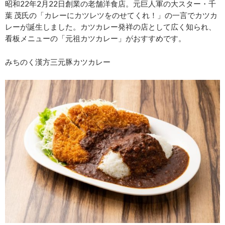
昭和22年2月22日創業の老舗洋食店。元巨人軍の大スター・千
葉 茂氏の「カレーにカツレツをのせてくれ！」の一言でカツカ
レーが誕生しました。カツカレー発祥の店として広く知られ、
看板メニューの「元祖カツカレー」がおすすめです。
みちのく漢方三元豚カツカレー