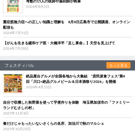
考塾の15人の医師や薬剤師が執筆
2026年8月5日
重症筋無力症への正しい知識と理解を 8月8日広島市で公開講座、オンライン
配信も
2026年7月31日
【がんを生きる緩和ケア医・大橋洋平「足し算命」】天空を見上げて
2026年7月28日
フェスティバル
もっと見る
絶品屋台グルメが全国各地から大集結 “庶民派食フェス”第4
回「川口×絶品グルメビール＆日本酒祭り2026」を開催
2026年4月15日
自分で収穫した秋野菜を使って芋煮作りを体験 埼玉県加須市の「ファミリー
ランドむさしの村」
2025年11月4日
春だけじゃもったいないさくらの名所、加治川で秋のマルシェ
2025年10月23日