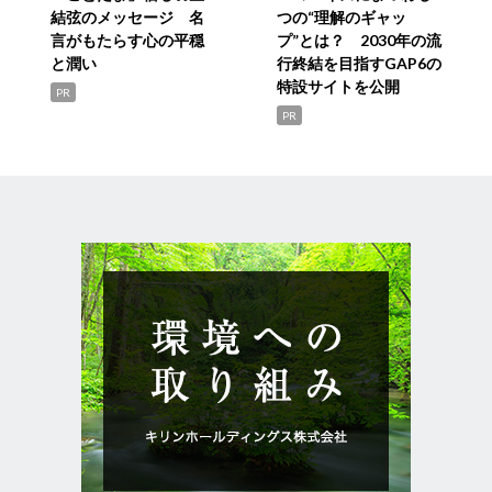
結弦のメッセージ 名
つの“理解のギャッ
言がもたらす心の平穏
プ”とは？ 2030年の流
と潤い
行終結を目指すGAP6の
特設サイトを公開
PR
PR