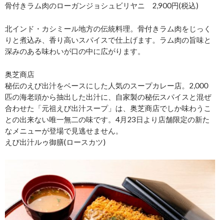
骨付きラム肉のローガンジョシュビリヤニ 2,900円(税込)
北インド・カシミール地方の伝統料理。骨付きラム肉をじっく
りと煮込み、香り高いスパイスで仕上げます。ラム肉の旨味と
深みのある味わいが口の中に広がります。
奥芝商店
秘伝のえび出汁をベースにした人気のスープカレー店。2,000
匹の海老頭から抽出した出汁に、自家製の秘伝スパイスと混ぜ
合わせた「元祖えび出汁スープ」は、奥芝商店でしか味わうこ
との出来ない唯一無二の味です。4月23日より店舗限定の新た
なメニューが登場で見逃せません。
えび出汁ルゥ御膳(ロースカツ)