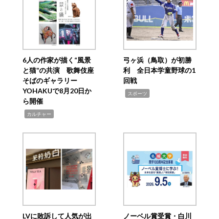
6人の作家が描く“風景
弓ヶ浜（鳥取）が初勝
と猫”の共演 歌舞伎座
利 全日本学童野球の1
そばのギャラリー
回戦
YOHAKUで8月20日か
,
スポーツ
ら開催
,
カルチャー
LVに敗訴して人気が出
ノーベル賞受賞・白川