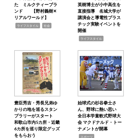
た ミルクティーブラ
英樹博士が小中高生を
ンド 【野村義樹✕
直接指導 名城大学が
リアルワールド】
講演会と導電性プラス
チック実験イベントを
,
,
ライフスタイル
社会
開催
,
ライフスタイル
豊臣秀吉・秀長兄弟ゆ
始球式の杉谷拳士さ
かりの地を巡るスタン
ん、野球に熱い思い
プラリーがスタート
全日本学童軟式野球大
和歌山市内5カ所・近畿
会 マクドナルド・トー
6カ所を巡り限定グッズ
ナメントが開幕
をもらおう
,
スポーツ