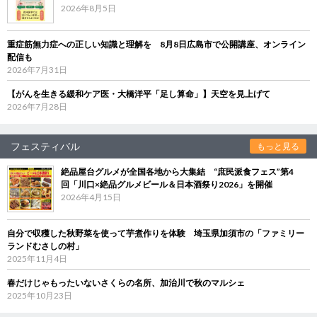
2026年8月5日
重症筋無力症への正しい知識と理解を 8月8日広島市で公開講座、オンライン
配信も
2026年7月31日
【がんを生きる緩和ケア医・大橋洋平「足し算命」】天空を見上げて
2026年7月28日
フェスティバル
もっと見る
絶品屋台グルメが全国各地から大集結 “庶民派食フェス”第4
回「川口×絶品グルメビール＆日本酒祭り2026」を開催
2026年4月15日
自分で収穫した秋野菜を使って芋煮作りを体験 埼玉県加須市の「ファミリー
ランドむさしの村」
2025年11月4日
春だけじゃもったいないさくらの名所、加治川で秋のマルシェ
2025年10月23日