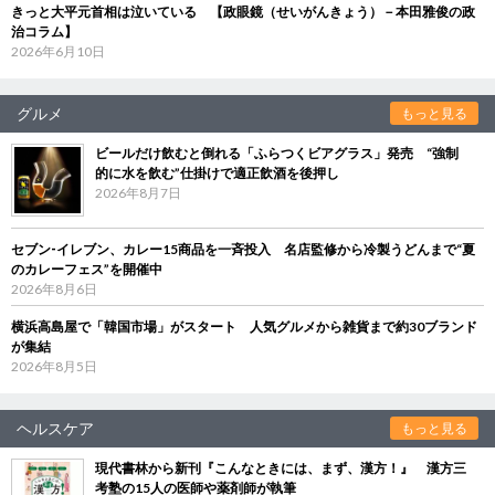
きっと大平元首相は泣いている 【政眼鏡（せいがんきょう）－本田雅俊の政
治コラム】
2026年6月10日
グルメ
もっと見る
ビールだけ飲むと倒れる「ふらつくビアグラス」発売 “強制
的に水を飲む”仕掛けで適正飲酒を後押し
2026年8月7日
セブン‐イレブン、カレー15商品を一斉投入 名店監修から冷製うどんまで“夏
のカレーフェス”を開催中
2026年8月6日
横浜高島屋で「韓国市場」がスタート 人気グルメから雑貨まで約30ブランド
が集結
2026年8月5日
ヘルスケア
もっと見る
現代書林から新刊『こんなときには、まず、漢方！』 漢方三
考塾の15人の医師や薬剤師が執筆