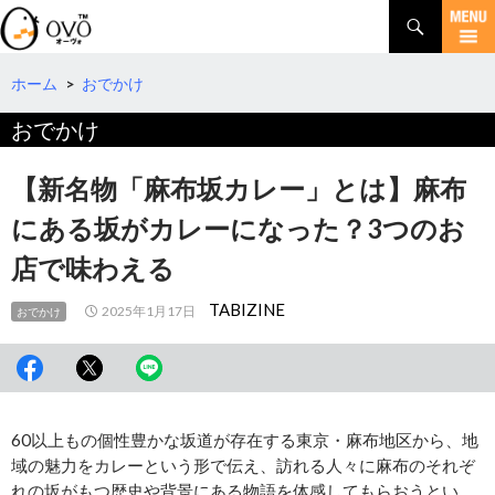
検
索
コ
ン
テ
ホーム
>
おでかけ
ン
おでかけ
ツ
へ
移
【新名物「麻布坂カレー」とは】麻布
動
にある坂がカレーになった？3つのお
店で味わえる
TABIZINE
2025年1月17日
おでかけ
60以上もの個性豊かな坂道が存在する東京・麻布地区から、地
域の魅力をカレーという形で伝え、訪れる人々に麻布のそれぞ
れの坂がもつ歴史や背景にある物語を体感してもらおうとい