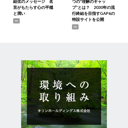
結弦のメッセージ 名
つの“理解のギャッ
言がもたらす心の平穏
プ”とは？ 2030年の流
と潤い
行終結を目指すGAP6の
特設サイトを公開
PR
PR