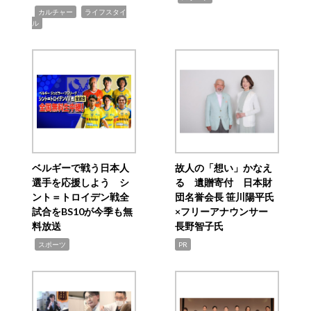
,
,
カルチャー
ライフスタイ
ル
ベルギーで戦う日本人
故人の「想い」かなえ
選手を応援しよう シ
る 遺贈寄付 日本財
ント＝トロイデン戦全
団名誉会長 笹川陽平氏
試合をBS10が今季も無
×フリーアナウンサー
料放送
長野智子氏
,
スポーツ
PR