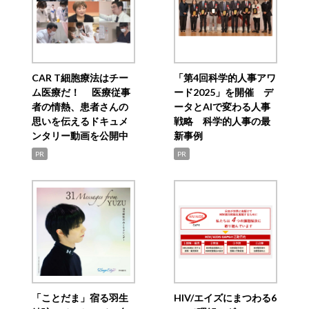
CAR T細胞療法はチー
「第4回科学的人事アワ
ム医療だ！ 医療従事
ード2025」を開催 デ
者の情熱、患者さんの
ータとAIで変わる人事
思いを伝えるドキュメ
戦略 科学的人事の最
ンタリー動画を公開中
新事例
PR
PR
「ことだま」宿る羽生
HIV/エイズにまつわる6