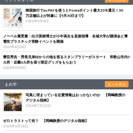
韓国旅行でau PAYを使うとPontaポイント最大20％還元！30
万店舗以上が対象に【9月30日まで】
2026年8月8日
ノーベル賞受賞・白川英樹博士が小中高生を直接指導 名城大学が講演会と導
電性プラスチック実験イベントを開催
2026年8月8日
豊臣秀吉・秀長兄弟ゆかりの地を巡るスタンプラリーがスタート 和歌山市内5
カ所・近畿6カ所を巡り限定グッズをもらおう
2026年8月8日
まめ学
もっと見る
写真に埋まっている位置情報はおっかないのか 【岡嶋教授の
デジタル指南】
2026年7月22日
ゼロトラストって何？ 【岡嶋教授のデジタル指南】
2026年6月18日