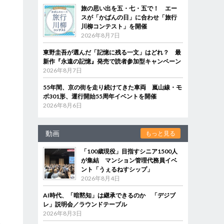
旅の思い出を五・七・五で！ エー
スが「かばんの日」に合わせ「旅行
川柳コンテスト」を開催
2026年8月7日
東野圭吾が選んだ「記憶に残る一文」はどれ？ 最
新作『永遠の記憶』発売で読者参加型キャンペーン
2026年8月7日
55年間、京の街を走り続けてきた車両 嵐山線・モ
ボ301形、運行開始55周年イベントを開催
2026年8月6日
動画
もっと見る
「100歳現役」目指すシニア1500人
が集結 マンション管理代務員イベ
ント「うぇるねすシップ」
に
2026年8月4日
AI時代、「暗黙知」は継承できるのか 「デジブ
レ」説明会／ラウンドテーブル
2026年8月3日