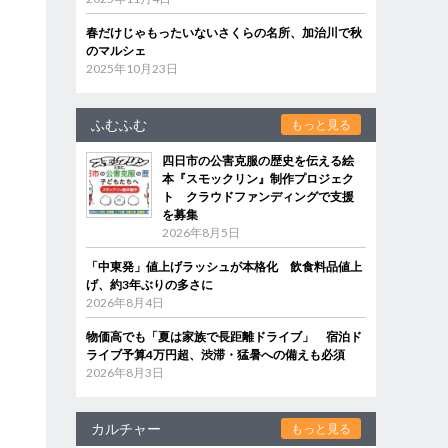
春だけじゃもったいないさくらの名所、加治川で秋
のマルシェ
2025年10月23日
ふむふむ
もっと見る
四日市の公害克服の歴史を伝える絵
本『スモックリン』制作プロジェク
ト クラウドファンディングで支援
を募集
2026年8月5日
「中東発」値上げラッシュが本格化 飲食料品値上
げ、約3年ぶりの多さに
2026年8月4日
物価高でも「夏は家族で長距離ドライブ」 宿泊ド
ライブ予算4万円超、渋滞・猛暑への備えも必須
2026年8月3日
カルチャー
もっと見る