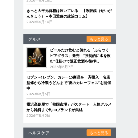
2026年6月18日
きっと大平元首相は泣いている 【政眼鏡（せいが
んきょう）－本田雅俊の政治コラム】
2026年6月10日
グルメ
もっと見る
ビールだけ飲むと倒れる「ふらつく
ビアグラス」発売 “強制的に水を飲
む”仕掛けで適正飲酒を後押し
2026年8月7日
セブン‐イレブン、カレー15商品を一斉投入 名店
監修から冷製うどんまで“夏のカレーフェス”を開催
中
2026年8月6日
横浜高島屋で「韓国市場」がスタート 人気グルメ
から雑貨まで約30ブランドが集結
2026年8月5日
ヘルスケア
もっと見る