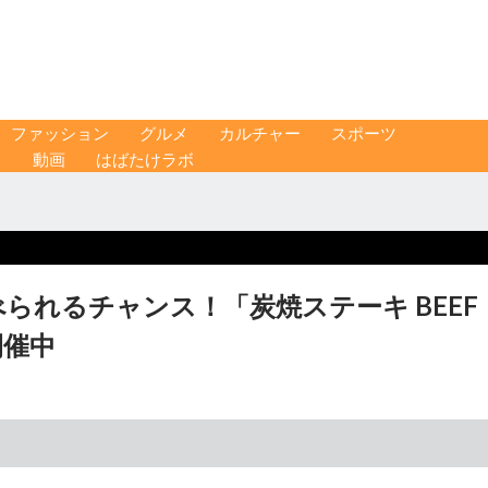
ファッション
グルメ
カルチャー
スポーツ
ス
動画
はばたけラボ
られるチャンス！「炭焼ステーキ BEEF
開催中