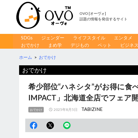
OVO [オーヴォ]
話題の情報を発信するサイト
コンテンツへ移動
検
SDGs
ジェンダー
ライフスタイル
エンタメ
索
おでかけ
まめ学
デジもの
ペット
ビジネ
ホーム
>
おでかけ
おでかけ
希少部位“ハネシタ”がお得に食べ
IMPACT」北海道全店でフェア
TABIZINE
2025年8月5日
おでかけ