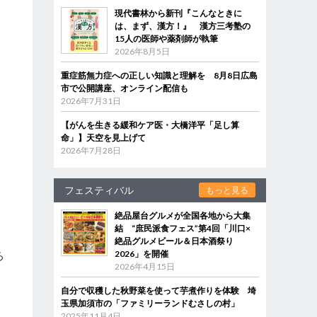
現代書林から新刊『こんなときに
は、まず、漢方！』 漢方三考塾の
15人の医師や薬剤師が執筆
2026年8月5日
重症筋無力症への正しい知識と理解を 8月8日広島
市で公開講座、オンライン配信も
2026年7月31日
【がんを生きる緩和ケア医・大橋洋平「足し算
命」】天空を見上げて
2026年7月28日
フェスティバル
もっと見る
絶品屋台グルメが全国各地から大集
結 “庶民派食フェス”第4回「川口×
絶品グルメビール＆日本酒祭り
2026」を開催
ろ
2026年4月15日
自分で収穫した秋野菜を使って芋煮作りを体験 埼
玉県加須市の「ファミリーランドむさしの村」
に
2025年11月4日