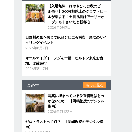
【入場無料！けやきひろば秋のビー
ル祭り】300種類以上のクラフトビー
ルが集まる！土日祝日はアーリーオ
ープンも｜さいたま新都心
2026年8月7日
日野川の風を感じて絶品ジビエも満喫 鳥取のサイ
クリングイベント
2026年8月7日
オールデイダイニングを一新 ヒルトン東京お台
場、改装進む
2026年8月7日
まめ学
もっと見る
写真に埋まっている位置情報はおっ
かないのか 【岡嶋教授のデジタル
指南】
2026年7月22日
ゼロトラストって何？ 【岡嶋教授のデジタル指
南】