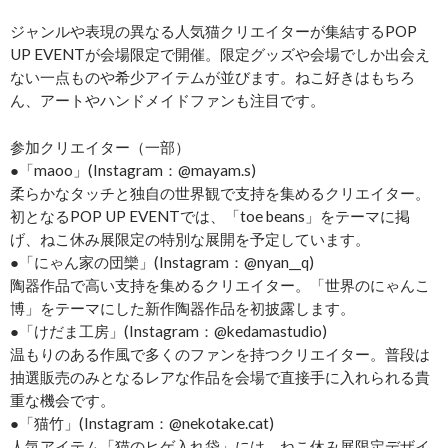
ジャンルや表現の異なる人気猫クリエイターが集結するPOP
UP EVENTが会場限定で開催。限定グッズや会場でしか出会え
ない一点ものや希少アイテムが並びます。ねこ好きはもちろ
ん、アートやハンドメイドファンも注目です。
参加クリエイター（一部）
●「maoo」(Instagram：@mayam.s)
柔らかなタッチと独自の世界観で支持を集めるクリエイター。
初となるPOP UP EVENTでは、「toe beans」をテーマに掲
げ、ねこ休み展限定の特別な展開を予定しています。
●「にゃん家の団欒」(Instagram：@nyan__q)
陶器作品で高い支持を集めるクリエイター。「世界のにゃんこ
博」をテーマにした新作陶器作品を初披露します。
●「けだま工房」(Instagram：@kedamastudio)
温もりのある作風で多くのファンを持つクリエイター。普段は
抽選販売のみとなるレアな作品を会場で直接手に入れられる貴
重な機会です。
●「猫竹」(Instagram：@nekotake.cat)
人気アイテム「猫のヒゲ入れ袋」には、ねこ休み展限定デザイ