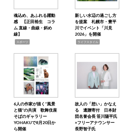
魂込め、あふれる躍動
新しい水辺の過ごし方
感 【正田裕生 コラ
を提案 札幌市・豊平
ム 直線・曲線・斜め
川でイベント「川見
線】
2026」を開催
,
,
スポーツ
ライフスタイル
6人の作家が描く“風景
故人の「想い」かなえ
と猫”の共演 歌舞伎座
る 遺贈寄付 日本財
そばのギャラリー
団名誉会長 笹川陽平氏
YOHAKUで8月20日か
×フリーアナウンサー
ら開催
長野智子氏