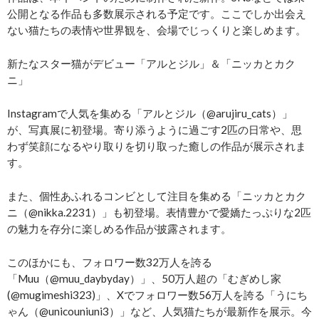
公開となる作品も多数展示される予定です。ここでしか出会え
ない猫たちの表情や世界観を、会場でじっくりと楽しめます。
新たなスター猫がデビュー「アルとジル」＆「ニッカとカク
ニ」
Instagramで人気を集める「アルとジル（@arujiru_cats）」
が、写真展に初登場。寄り添うように過ごす2匹の日常や、思
わず笑顔になるやり取りを切り取った癒しの作品が展示されま
す。
また、個性あふれるコンビとして注目を集める「ニッカとカク
ニ（@nikka.2231）」も初登場。表情豊かで愛嬌たっぷりな2匹
の魅力を存分に楽しめる作品が披露されます。
このほかにも、フォロワー数32万人を誇る
「Muu（@muu_daybyday）」、50万人超の「むぎめし家
(@mugimeshi323)」、Xでフォロワー数56万人を誇る「うにち
ゃん（@unicouniuni3）」など、人気猫たちが最新作を展示。今