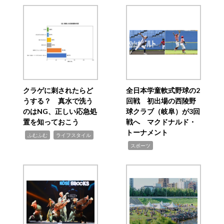
クラゲに刺されたらど
全日本学童軟式野球の2
うする？ 真水で洗う
回戦 初出場の西陵野
のはNG、正しい応急処
球クラブ（岐阜）が3回
置を知っておこう
戦へ マクドナルド・
トーナメント
,
,
ふむふむ
ライフスタイル
,
スポーツ