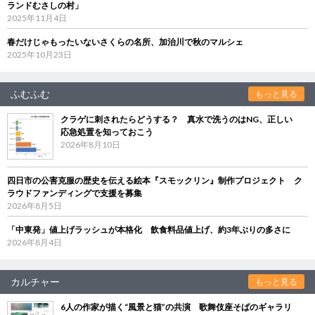
ランドむさしの村」
2025年11月4日
春だけじゃもったいないさくらの名所、加治川で秋のマルシェ
2025年10月23日
ふむふむ
もっと見る
クラゲに刺されたらどうする？ 真水で洗うのはNG、正しい
応急処置を知っておこう
2026年8月10日
四日市の公害克服の歴史を伝える絵本『スモックリン』制作プロジェクト ク
ラウドファンディングで支援を募集
2026年8月5日
「中東発」値上げラッシュが本格化 飲食料品値上げ、約3年ぶりの多さに
2026年8月4日
カルチャー
もっと見る
6人の作家が描く“風景と猫”の共演 歌舞伎座そばのギャラリ