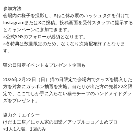
参加方法
会場内の様子を撮影し、#ねこ休み展のハッシュタグを付けて
InstagramまたはXに投稿。投稿画面を受付スタッフに提示する
とキャンペーンに参加できます。
※公式SNSのフォローが必須となります。
※各特典は数量限定のため、なくなり次第配布終了となりま
す。
猫の日限定イベント＆プレゼント企画も
2026年2月22日（日）猫の日限定で会場内でグッズを購入した
方を対象にガラポン抽選を実施。当たりが出た方の先着22名限
定で、ここでしか手に入らない猫モチーフのハンドメイドグッ
ズをプレゼント。
協力クリエイター
けだま工房／にゃん家の団欒／アップルココ／まめプロ
※1人1入場、1回のみ