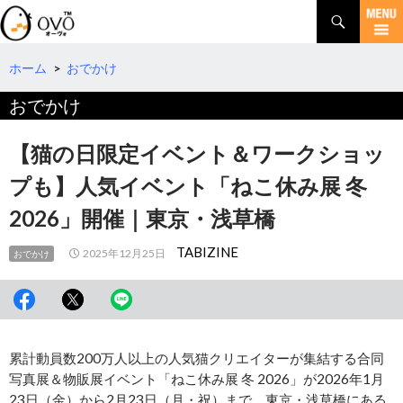
検
索
コ
ン
テ
ホーム
>
おでかけ
ン
おでかけ
ツ
へ
移
【猫の日限定イベント＆ワークショッ
動
プも】人気イベント「ねこ休み展 冬
2026」開催｜東京・浅草橋
TABIZINE
2025年12月25日
おでかけ
累計動員数200万人以上の人気猫クリエイターが集結する合同
写真展＆物販展イベント「ねこ休み展 冬 2026」が2026年1月
23日（金）から2月23日（月・祝）まで、東京・浅草橋にある