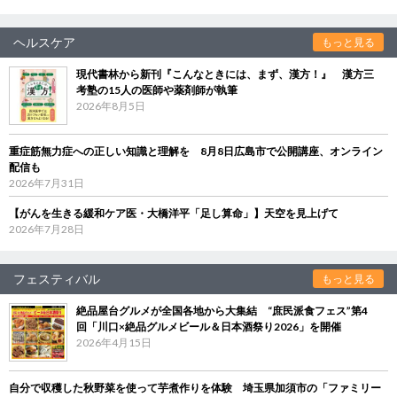
ヘルスケア
もっと見る
現代書林から新刊『こんなときには、まず、漢方！』 漢方三
考塾の15人の医師や薬剤師が執筆
2026年8月5日
重症筋無力症への正しい知識と理解を 8月8日広島市で公開講座、オンライン
配信も
2026年7月31日
【がんを生きる緩和ケア医・大橋洋平「足し算命」】天空を見上げて
2026年7月28日
フェスティバル
もっと見る
絶品屋台グルメが全国各地から大集結 “庶民派食フェス”第4
回「川口×絶品グルメビール＆日本酒祭り2026」を開催
2026年4月15日
自分で収穫した秋野菜を使って芋煮作りを体験 埼玉県加須市の「ファミリー