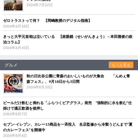
2026年7月22日
ゼロトラストって何？ 【岡嶋教授のデジタル指南】
2026年6月18日
きっと大平元首相は泣いている 【政眼鏡（せいがんきょう）－本田雅俊の政
治コラム】
2026年6月10日
グルメ
もっと見る
秋の日比谷公園に青森のおいしいものが大集合 「んめぇ青
森フェス」、9月18日から3日間
2026年8月10日
ビールだけ飲むと倒れる「ふらつくビアグラス」発売 “強制的に水を飲む”仕
掛けで適正飲酒を後押し
2026年8月7日
セブン‐イレブン、カレー15商品を一斉投入 名店監修から冷製うどんまで“夏
のカレーフェス”を開催中
2026年8月6日