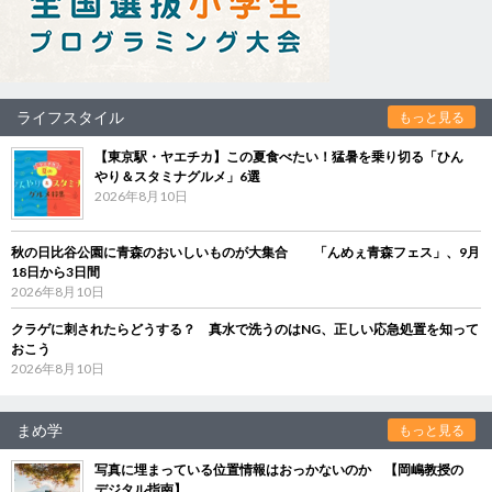
ライフスタイル
もっと見る
【東京駅・ヤエチカ】この夏食べたい！猛暑を乗り切る「ひん
やり＆スタミナグルメ」6選
2026年8月10日
秋の日比谷公園に青森のおいしいものが大集合 「んめぇ青森フェス」、9月
18日から3日間
2026年8月10日
クラゲに刺されたらどうする？ 真水で洗うのはNG、正しい応急処置を知って
おこう
2026年8月10日
まめ学
もっと見る
写真に埋まっている位置情報はおっかないのか 【岡嶋教授の
デジタル指南】