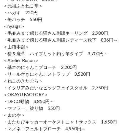
＜元祖ふとねこ堂＞
・ハガキ 220円
・缶バッチ 550円
＜nyaigs＞
・毛並みまで感じる猫さん刺繍キーリング 2,980円
・毛並みまで感じる猫さん刺繍レディース靴下 836円～
＜山猫本舗＞
・猪＆鹿革 ハイブリット釣り竿タイプ 3,700円～
＜Atelier Runon＞
・基本のにゃんこブローチ 2,200円
・リール付きにゃんこストラップ 3,520円
＜ねこのきたむら＞
・イタリアみたいなビッグフェイスタオル 2,750円
＜OKAYU FACTORY＞
・DECO動物 3,850円～
・マフラー、被り物 550円
＜まのや＞
・またたびキッカーオーケストニャ！サックス 1,650円
・マノネコフェルトブローチ 4,950円～