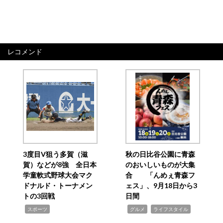
レコメンド
3度目V狙う多賀（滋
秋の日比谷公園に青森
賀）などが8強 全日本
のおいしいものが大集
学童軟式野球大会マク
合 「んめぇ青森フ
ドナルド・トーナメン
ェス」、9月18日から3
トの3回戦
日間
,
,
,
スポーツ
グルメ
ライフスタイル