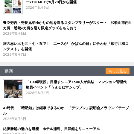
ーYOHAKUで8月20日から開催
2026年8月9日
豊臣秀吉・秀長兄弟ゆかりの地を巡るスタンプラリーがスタート 和歌山市内5
カ所・近畿6カ所を巡り限定グッズをもらおう
2026年8月8日
旅の思い出を五・七・五で！ エースが「かばんの日」に合わせ「旅行川柳コ
ンテスト」を開催
2026年8月7日
動画
もっと見る
「100歳現役」目指すシニア1500人が集結 マンション管理代
務員イベント「うぇるねすシップ」
2026年8月4日
AI時代、「暗黙知」は継承できるのか 「デジブレ」説明会／ラウンドテーブ
ル
2026年8月3日
紀伊勝浦の魅力を堪能 ホテル浦島、日昇館をリニューアル