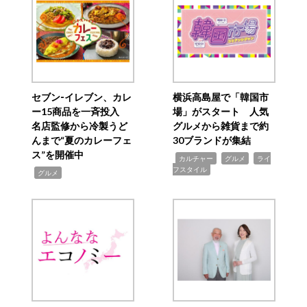
セブン‐イレブン、カレ
横浜高島屋で「韓国市
ー15商品を一斉投入
場」がスタート 人気
名店監修から冷製うど
グルメから雑貨まで約
んまで“夏のカレーフェ
30ブランドが集結
ス”を開催中
,
,
,
カルチャー
グルメ
ライ
フスタイル
,
グルメ