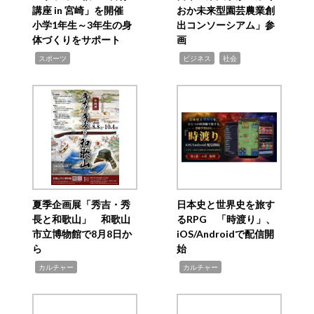
講座 in 宮崎」を開催
おか未来型園芸農業創
小学1年生～3年生の身
出コンソーシアム」参
体づくりをサポート
画
,
,
,
スポーツ
ビジネス
社会
夏季企画展「秀吉・秀
日本史と世界史を旅す
長と和歌山」 和歌山
るRPG 「時渡り」、
市立博物館で8月8日か
iOS/Androidで配信開
ら
始
,
,
カルチャー
カルチャー