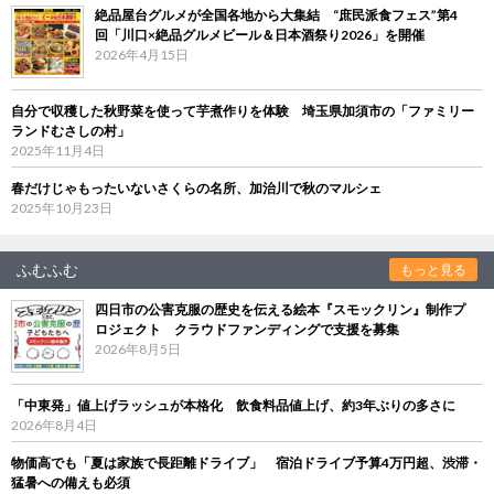
絶品屋台グルメが全国各地から大集結 “庶民派食フェス”第4
回「川口×絶品グルメビール＆日本酒祭り2026」を開催
2026年4月15日
自分で収穫した秋野菜を使って芋煮作りを体験 埼玉県加須市の「ファミリー
ランドむさしの村」
2025年11月4日
春だけじゃもったいないさくらの名所、加治川で秋のマルシェ
2025年10月23日
ふむふむ
もっと見る
四日市の公害克服の歴史を伝える絵本『スモックリン』制作プ
ロジェクト クラウドファンディングで支援を募集
2026年8月5日
「中東発」値上げラッシュが本格化 飲食料品値上げ、約3年ぶりの多さに
2026年8月4日
物価高でも「夏は家族で長距離ドライブ」 宿泊ドライブ予算4万円超、渋滞・
猛暑への備えも必須