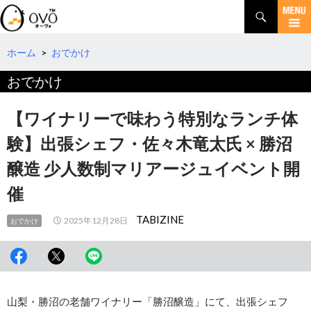
検
索
コ
ン
テ
ホーム
>
おでかけ
ン
おでかけ
ツ
へ
移
【ワイナリーで味わう特別なランチ体
動
験】出張シェフ・佐々木竜太氏 × 勝沼
醸造 少人数制マリアージュイベント開
催
TABIZINE
2025年12月28日
おでかけ
山梨・勝沼の老舗ワイナリー「勝沼醸造」にて、出張シェフ