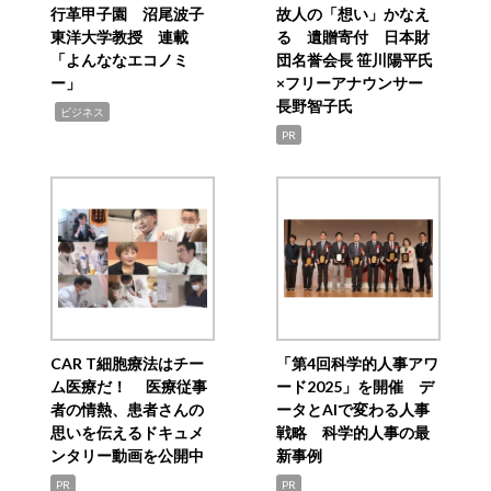
行革甲子園 沼尾波子
故人の「想い」かなえ
東洋大学教授 連載
る 遺贈寄付 日本財
「よんななエコノミ
団名誉会長 笹川陽平氏
ー」
×フリーアナウンサー
長野智子氏
,
ビジネス
PR
CAR T細胞療法はチー
「第4回科学的人事アワ
ム医療だ！ 医療従事
ード2025」を開催 デ
者の情熱、患者さんの
ータとAIで変わる人事
思いを伝えるドキュメ
戦略 科学的人事の最
ンタリー動画を公開中
新事例
PR
PR