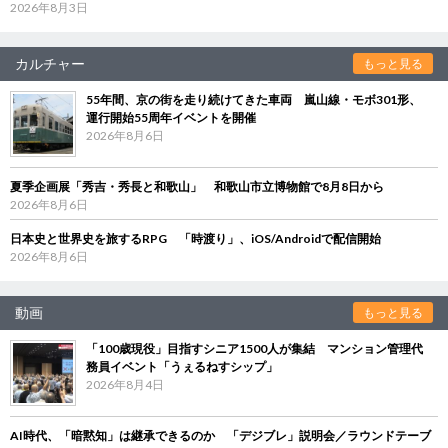
2026年8月3日
カルチャー
もっと見る
55年間、京の街を走り続けてきた車両 嵐山線・モボ301形、
運行開始55周年イベントを開催
2026年8月6日
夏季企画展「秀吉・秀長と和歌山」 和歌山市立博物館で8月8日から
2026年8月6日
日本史と世界史を旅するRPG 「時渡り」、iOS/Androidで配信開始
2026年8月6日
動画
もっと見る
「100歳現役」目指すシニア1500人が集結 マンション管理代
務員イベント「うぇるねすシップ」
2026年8月4日
AI時代、「暗黙知」は継承できるのか 「デジブレ」説明会／ラウンドテーブ