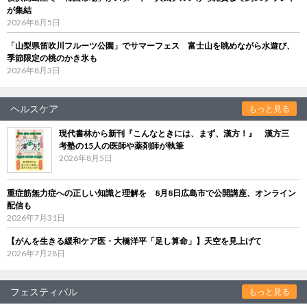
が集結
2026年8月5日
「山梨県笛吹川フルーツ公園」でサマーフェス 富士山を眺めながら水遊び、
季節限定の桃のかき氷も
2026年8月3日
ヘルスケア
もっと見る
現代書林から新刊『こんなときには、まず、漢方！』 漢方三
考塾の15人の医師や薬剤師が執筆
2026年8月5日
重症筋無力症への正しい知識と理解を 8月8日広島市で公開講座、オンライン
配信も
2026年7月31日
【がんを生きる緩和ケア医・大橋洋平「足し算命」】天空を見上げて
2026年7月28日
フェスティバル
もっと見る