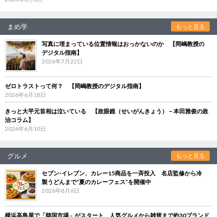
まめ学
もっと見る
写真に埋まっている位置情報はおっかないのか 【岡嶋教授の
デジタル指南】
2026年7月22日
ゼロトラストって何？ 【岡嶋教授のデジタル指南】
2026年6月18日
きっと大平元首相は泣いている 【政眼鏡（せいがんきょう）－本田雅俊の政
治コラム】
2026年6月10日
グルメ
もっと見る
セブン‐イレブン、カレー15商品を一斉投入 名店監修から冷
製うどんまで“夏のカレーフェス”を開催中
2026年8月6日
横浜高島屋で「韓国市場」がスタート 人気グルメから雑貨まで約30ブランド