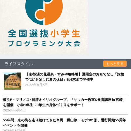
ライフスタイル
もっと見る
【京都 湯の花温泉・すみや亀峰菴】夏限定のおもてなし「旅館
で“涼”を楽しむ夏の休日」8月末まで開催中
2026年8月6日
横浜F・マリノス×日清オイリオグループ、「サッカー教室&食育講座 in 宮崎」
を開催 小学1年生～3年生の身体づくりをサポート
2026年8月6日
55年間、京の街を走り続けてきた車両 嵐山線・モボ301形、運行開始55周年
イベントを開催
2026年8月6日