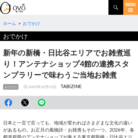
検
索
コ
ン
テ
ホーム
>
おでかけ
ン
おでかけ
ツ
へ
移
新年の新橋・日比谷エリアでお雑煮巡
動
り！アンテナショップ4館の連携スタ
ンプラリーで味わうご当地お雑煮
TABIZINE
2025年12月31日
おでかけ
日本と一言で言っても、地域が変わればさまざまな文化の違い
があるもの。お正月の風物詩・お雑煮もその一つ。2026年、各
都道府県のアンテナショップが集まる東京都新橋・日比谷エリ