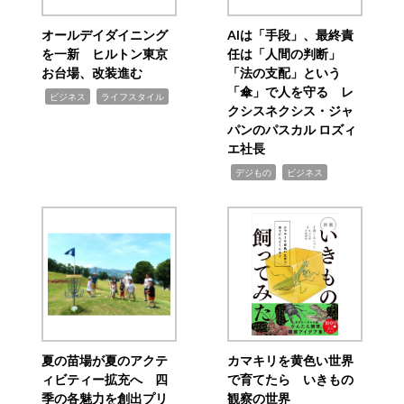
オールデイダイニング
AIは「手段」、最終責
を一新 ヒルトン東京
任は「人間の判断」
お台場、改装進む
「法の支配」という
「傘」で人を守る レ
,
,
ビジネス
ライフスタイル
クシスネクシス・ジャ
パンのパスカル ロズィ
エ社長
,
,
デジもの
ビジネス
夏の苗場が夏のアクテ
カマキリを黄色い世界
ィビティー拡充へ 四
で育てたら いきもの
季の各魅力を創出プリ
観察の世界