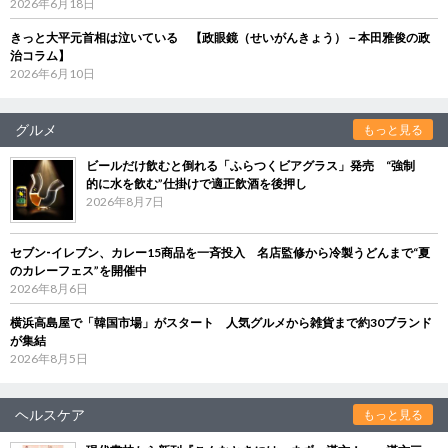
2026年6月18日
きっと大平元首相は泣いている 【政眼鏡（せいがんきょう）－本田雅俊の政
治コラム】
2026年6月10日
グルメ
もっと見る
ビールだけ飲むと倒れる「ふらつくビアグラス」発売 “強制
的に水を飲む”仕掛けで適正飲酒を後押し
2026年8月7日
セブン‐イレブン、カレー15商品を一斉投入 名店監修から冷製うどんまで“夏
のカレーフェス”を開催中
2026年8月6日
横浜高島屋で「韓国市場」がスタート 人気グルメから雑貨まで約30ブランド
が集結
2026年8月5日
ヘルスケア
もっと見る