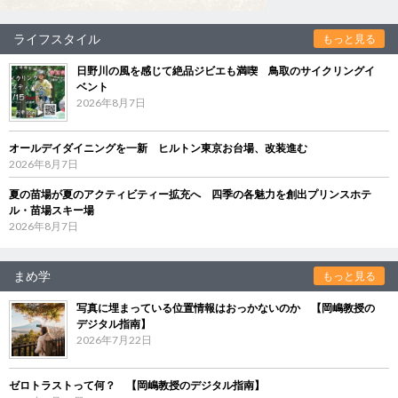
ライフスタイル
もっと見る
日野川の風を感じて絶品ジビエも満喫 鳥取のサイクリングイ
ベント
2026年8月7日
オールデイダイニングを一新 ヒルトン東京お台場、改装進む
2026年8月7日
夏の苗場が夏のアクティビティー拡充へ 四季の各魅力を創出プリンスホテ
ル・苗場スキー場
2026年8月7日
まめ学
もっと見る
写真に埋まっている位置情報はおっかないのか 【岡嶋教授の
デジタル指南】
2026年7月22日
ゼロトラストって何？ 【岡嶋教授のデジタル指南】