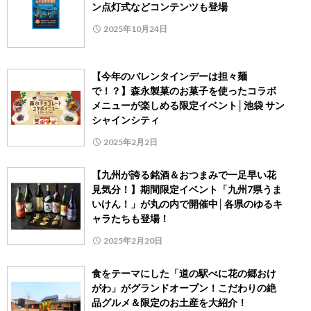
ン点灯式などコンテンツも登場
2025年10月24日
【今年のバレンタインデーは担々麺
で！？】森永製菓のお菓子を使ったコラボ
メニューが楽しめる限定イベント│池袋 サン
シャインシティ
2025年2月2日
【九州が誇る銘酒＆おつまみで一足早い花
見気分！】期間限定イベント「九州7県うま
いけん！」が丸の内で開催中│各県のゆるキ
ャラたちも登場！
2025年2月20日
食をテーマにした「道の駅べに花の郷おけ
がわ」がグランドオープン！こだわりの絶
品グルメ＆限定のお土産を大紹介！