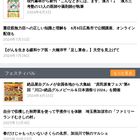
現代書林から新刊『こんなときには、まず、漢方！』 漢方三
考塾の15人の医師や薬剤師が執筆
2026年8月5日
重症筋無力症への正しい知識と理解を 8月8日広島市で公開講座、オンライン
配信も
2026年7月31日
【がんを生きる緩和ケア医・大橋洋平「足し算命」】天空を見上げて
2026年7月28日
フェスティバル
もっと見る
絶品屋台グルメが全国各地から大集結 “庶民派食フェス”第4
回「川口×絶品グルメビール＆日本酒祭り2026」を開催
2026年4月15日
自分で収穫した秋野菜を使って芋煮作りを体験 埼玉県加須市の「ファミリー
ランドむさしの村」
2025年11月4日
春だけじゃもったいないさくらの名所、加治川で秋のマルシェ
2025年10月23日