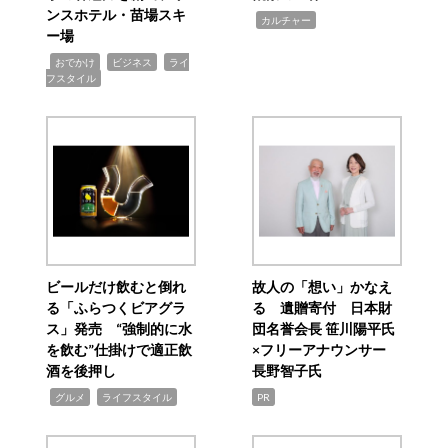
ンスホテル・苗場スキ
,
カルチャー
ー場
,
,
,
おでかけ
ビジネス
ライ
フスタイル
ビールだけ飲むと倒れ
故人の「想い」かなえ
る「ふらつくビアグラ
る 遺贈寄付 日本財
ス」発売 “強制的に水
団名誉会長 笹川陽平氏
を飲む”仕掛けで適正飲
×フリーアナウンサー
酒を後押し
長野智子氏
,
,
グルメ
ライフスタイル
PR