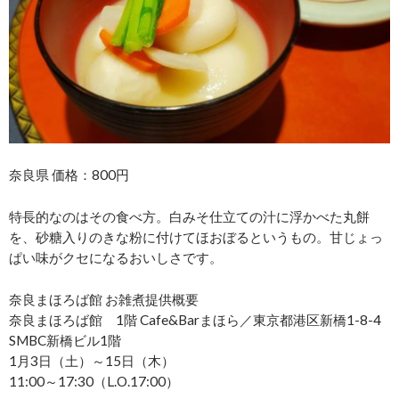
奈良県 価格：800円
特長的なのはその食べ方。白みそ仕立ての汁に浮かべた丸餅
を、砂糖入りのきな粉に付けてほおぼるというもの。甘じょっ
ぱい味がクセになるおいしさです。
奈良まほろば館 お雑煮提供概要
奈良まほろば館 1階 Cafe&Barまほら／東京都港区新橋1-8-4
SMBC新橋ビル1階
1月3日（土）～15日（木）
11:00～17:30（L.O.17:00）