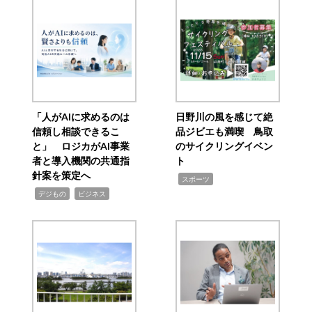
「人がAIに求めるのは
日野川の風を感じて絶
信頼し相談できるこ
品ジビエも満喫 鳥取
と」 ロジカがAI事業
のサイクリングイベン
者と導入機関の共通指
ト
針案を策定へ
,
スポーツ
,
,
デジもの
ビジネス