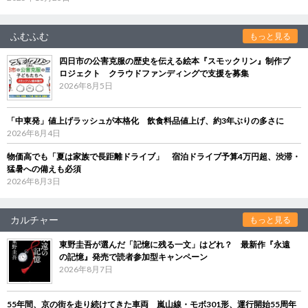
ふむふむ
もっと見る
四日市の公害克服の歴史を伝える絵本『スモックリン』制作プ
ロジェクト クラウドファンディングで支援を募集
2026年8月5日
「中東発」値上げラッシュが本格化 飲食料品値上げ、約3年ぶりの多さに
2026年8月4日
物価高でも「夏は家族で長距離ドライブ」 宿泊ドライブ予算4万円超、渋滞・
猛暑への備えも必須
2026年8月3日
カルチャー
もっと見る
東野圭吾が選んだ「記憶に残る一文」はどれ？ 最新作『永遠
の記憶』発売で読者参加型キャンペーン
2026年8月7日
55年間、京の街を走り続けてきた車両 嵐山線・モボ301形、運行開始55周年