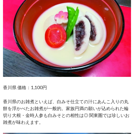
香川県 価格：1,100円
香川県のお雑煮といえば、白みそ仕立ての汁にあんこ入りの丸
餅を浮かべたお雑煮が一般的。家族円満の願いが込められた輪
切り大根・金時人参も白みそとの相性は◎ 関東圏では珍しいお
雑煮が味わえます。