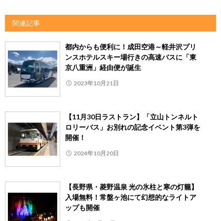
関連記事
都内からも便利に！成田空港～軽井沢プリ
ンスホテルスキー場行きの高速バスに「東
京八重洲」経由便が誕生
2023年10月21日
【11月30日ラストラン】「立山トンネルト
ロリーバス」お別れの記念イベント第3弾を
開催！
2024年10月20日
【長野県・菱野温泉 光の氷柱と寒の灯籠】
入場無料！常盤ヶ池にて幻想的なライトア
ップも開催