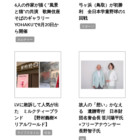
6人の作家が描く“風景
弓ヶ浜（鳥取）が初勝
と猫”の共演 歌舞伎座
利 全日本学童野球の1
そばのギャラリー
回戦
YOHAKUで8月20日か
,
スポーツ
ら開催
,
カルチャー
LVに敗訴して人気が出
故人の「想い」かなえ
た ミルクティーブラ
る 遺贈寄付 日本財
ンド 【野村義樹✕
団名誉会長 笹川陽平氏
リアルワールド】
×フリーアナウンサー
長野智子氏
,
,
ライフスタイル
社会
PR