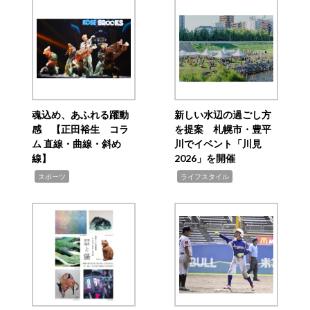
魂込め、あふれる躍動
新しい水辺の過ごし方
感 【正田裕生 コラ
を提案 札幌市・豊平
ム 直線・曲線・斜め
川でイベント「川見
線】
2026」を開催
,
,
スポーツ
ライフスタイル