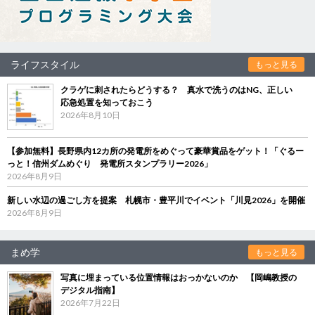
ライフスタイル
もっと見る
クラゲに刺されたらどうする？ 真水で洗うのはNG、正しい
応急処置を知っておこう
2026年8月10日
【参加無料】長野県内12カ所の発電所をめぐって豪華賞品をゲット！「ぐるー
っと！信州ダムめぐり 発電所スタンプラリー2026」
2026年8月9日
新しい水辺の過ごし方を提案 札幌市・豊平川でイベント「川見2026」を開催
2026年8月9日
まめ学
もっと見る
写真に埋まっている位置情報はおっかないのか 【岡嶋教授の
デジタル指南】
2026年7月22日