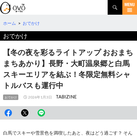
検
索
コ
ン
テ
ホーム
>
おでかけ
ン
おでかけ
ツ
へ
移
【冬の夜を彩るライトアップ おおまち
動
まちあかり】長野・大町温泉郷と白馬
スキーエリアを結ぶ！冬限定無料シャ
トルバスも運行中
TABIZINE
2026年1月3日
おでかけ
白馬でスキーや雪景色を満喫したあと、夜はどう過ごす？ そん