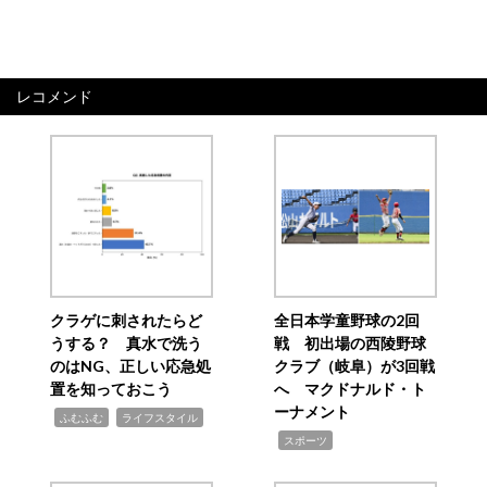
レコメンド
クラゲに刺されたらど
全日本学童野球の2回
うする？ 真水で洗う
戦 初出場の西陵野球
のはNG、正しい応急処
クラブ（岐阜）が3回戦
置を知っておこう
へ マクドナルド・ト
ーナメント
,
,
ふむふむ
ライフスタイル
,
スポーツ