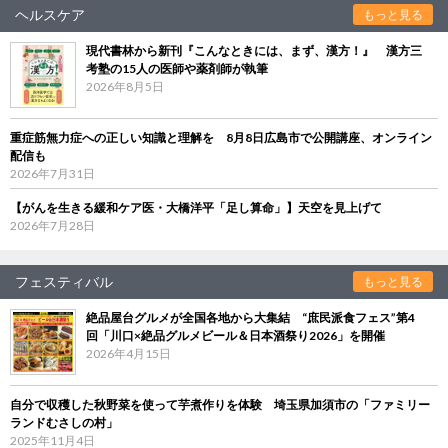
ヘルスケア
もっと見る
現代書林から新刊『こんなときには、まず、漢方！』 漢方三
考塾の15人の医師や薬剤師が執筆
2026年8月5日
重症筋無力症への正しい知識と理解を 8月8日広島市で公開講座、オンライン
配信も
2026年7月31日
【がんを生きる緩和ケア医・大橋洋平「足し算命」】天空を見上げて
2026年7月28日
フェスティバル
もっと見る
絶品屋台グルメが全国各地から大集結 “庶民派食フェス”第4
回「川口×絶品グルメビール＆日本酒祭り2026」を開催
2026年4月15日
自分で収穫した秋野菜を使って芋煮作りを体験 埼玉県加須市の「ファミリー
ランドむさしの村」
2025年11月4日