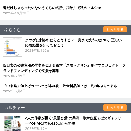
春だけじゃもったいないさくらの名所、加治川で秋のマルシェ
2025年10月23日
ふむふむ
もっと見る
クラゲに刺されたらどうする？ 真水で洗うのはNG、正しい
応急処置を知っておこう
2026年8月10日
四日市の公害克服の歴史を伝える絵本『スモックリン』制作プロジェクト ク
ラウドファンディングで支援を募集
2026年8月5日
「中東発」値上げラッシュが本格化 飲食料品値上げ、約3年ぶりの多さに
2026年8月4日
カルチャー
もっと見る
6人の作家が描く“風景と猫”の共演 歌舞伎座そばのギャラリ
ーYOHAKUで8月20日から開催
2026年8月9日