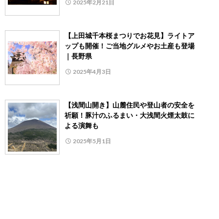
2025年2月21日
【上田城千本桜まつりでお花見】ライトア
ップも開催！ご当地グルメやお土産も登場
｜長野県
2025年4月3日
【浅間山開き】山麓住民や登山者の安全を
祈願！豚汁のふるまい・大浅間火煙太鼓に
よる演舞も
2025年5月1日