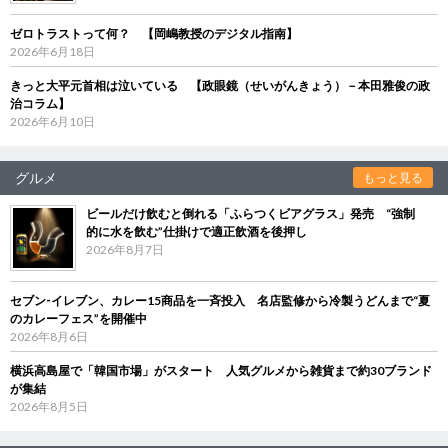
ゼロトラストって何？ 【岡嶋教授のデジタル指南】
2026年6月18日
きっと大平元首相は泣いている 【政眼鏡（せいがんきょう）－本田雅俊の政
治コラム】
2026年6月10日
グルメ
もっと見る
ビールだけ飲むと倒れる「ふらつくビアグラス」発売 “強制
的に水を飲む”仕掛けで適正飲酒を後押し
2026年8月7日
セブン‐イレブン、カレー15商品を一斉投入 名店監修から冷製うどんまで“夏
のカレーフェス”を開催中
2026年8月6日
横浜高島屋で「韓国市場」がスタート 人気グルメから雑貨まで約30ブランド
が集結
2026年8月5日