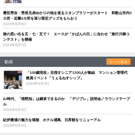
豊臣秀吉・秀長兄弟ゆかりの地を巡るスタンプラリーがスタート 和歌山市内5
カ所・近畿6カ所を巡り限定グッズをもらおう
2026年8月8日
旅の思い出を五・七・五で！ エースが「かばんの日」に合わせ「旅行川柳コ
ンテスト」を開催
2026年8月7日
動画
もっと見る
「100歳現役」目指すシニア1500人が集結 マンション管理代
務員イベント「うぇるねすシップ」
2026年8月4日
AI時代、「暗黙知」は継承できるのか 「デジブレ」説明会／ラウンドテーブ
ル
2026年8月3日
紀伊勝浦の魅力を堪能 ホテル浦島、日昇館をリニューアル
2026年8月3日