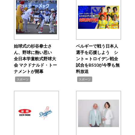
始球式の杉谷拳士さ
ベルギーで戦う日本人
ん、野球に熱い思い
選手を応援しよう シ
全日本学童軟式野球大
ント＝トロイデン戦全
会 マクドナルド・トー
試合をBS10が今季も無
ナメントが開幕
料放送
,
,
スポーツ
スポーツ