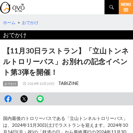
検
索
コ
ン
テ
ホーム
>
おでかけ
ン
おでかけ
ツ
へ
移
【11月30日ラストラン】「立山トンネ
動
ルトロリーバス」お別れの記念イベン
ト第3弾を開催！
TABIZINE
2024年10月20日
おでかけ
国内最後のトロリーバスである「立山トンネルトロリーバス」
は、2024年11月30日(土)でラストランを迎えます。2024年10
月14日(月・祝)の「鉄道の日」から最終運行の2024年11月30