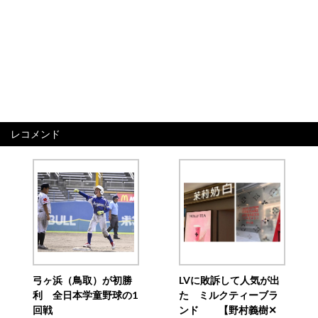
レコメンド
弓ヶ浜（鳥取）が初勝
LVに敗訴して人気が出
利 全日本学童野球の1
た ミルクティーブラ
回戦
ンド 【野村義樹✕