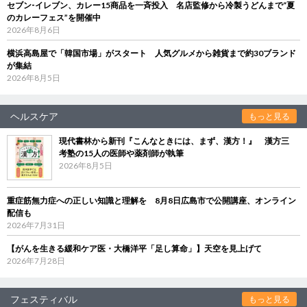
セブン‐イレブン、カレー15商品を一斉投入 名店監修から冷製うどんまで“夏
のカレーフェス”を開催中
2026年8月6日
横浜高島屋で「韓国市場」がスタート 人気グルメから雑貨まで約30ブランド
が集結
2026年8月5日
ヘルスケア
もっと見る
現代書林から新刊『こんなときには、まず、漢方！』 漢方三
考塾の15人の医師や薬剤師が執筆
2026年8月5日
重症筋無力症への正しい知識と理解を 8月8日広島市で公開講座、オンライン
配信も
2026年7月31日
【がんを生きる緩和ケア医・大橋洋平「足し算命」】天空を見上げて
2026年7月28日
フェスティバル
もっと見る