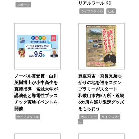
リアルワールド】
,
スポーツ
,
,
ライフスタイル
社会
ノーベル賞受賞・白川
豊臣秀吉・秀長兄弟ゆ
英樹博士が小中高生を
かりの地を巡るスタン
直接指導 名城大学が
プラリーがスタート
講演会と導電性プラス
和歌山市内5カ所・近畿
チック実験イベントを
6カ所を巡り限定グッズ
開催
をもらおう
,
,
,
ライフスタイル
カルチャー
ライフスタイ
ル