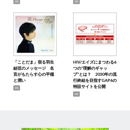
PR
PR
「ことだま」宿る羽生
HIV/エイズにまつわる6
結弦のメッセージ 名
つの“理解のギャッ
言がもたらす心の平穏
プ”とは？ 2030年の流
と潤い
行終結を目指すGAP6の
特設サイトを公開
PR
PR