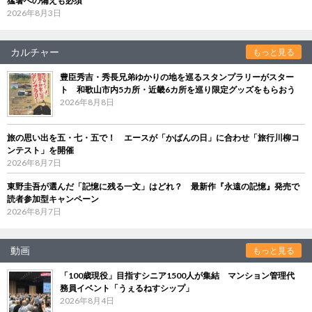
猛暑への備えも必須
2026年8月3日
カルチャー
もっと見る
豊臣秀吉・秀長兄弟ゆかりの地を巡るスタンプラリーがスター
ト 和歌山市内5カ所・近畿6カ所を巡り限定グッズをもらおう
2026年8月8日
旅の思い出を五・七・五で！ エースが「かばんの日」に合わせ「旅行川柳コ
ンテスト」を開催
2026年8月7日
東野圭吾が選んだ「記憶に残る一文」はどれ？ 最新作『永遠の記憶』発売で
読者参加型キャンペーン
2026年8月7日
動画
もっと見る
「100歳現役」目指すシニア1500人が集結 マンション管理代
務員イベント「うぇるねすシップ」
2026年8月4日