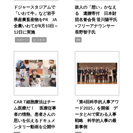
ドジャースタジアムで
故人の「想い」かなえ
「いわて牛」など岩手
る 遺贈寄付 日本財
県産農畜産物をPR JA
団名誉会長 笹川陽平氏
全農いわてが8月10日～
×フリーアナウンサー
12日に実施
長野智子氏
,
,
スポーツ
ビジネス
PR
CAR T細胞療法はチー
「第4回科学的人事アワ
ム医療だ！ 医療従事
ード2025」を開催 デ
者の情熱、患者さんの
ータとAIで変わる人事
思いを伝えるドキュメ
戦略 科学的人事の最
ンタリー動画を公開中
新事例