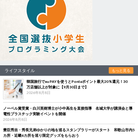
ライフスタイル
もっと見る
韓国旅行でau PAYを使うとPontaポイント最大20％還元！30
万店舗以上が対象に【9月30日まで】
2026年8月8日
ノーベル賞受賞・白川英樹博士が小中高生を直接指導 名城大学が講演会と導
電性プラスチック実験イベントを開催
2026年8月8日
豊臣秀吉・秀長兄弟ゆかりの地を巡るスタンプラリーがスタート 和歌山市内5
カ所・近畿6カ所を巡り限定グッズをもらおう