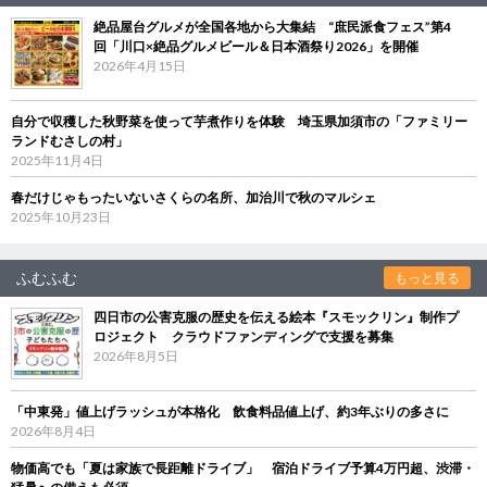
絶品屋台グルメが全国各地から大集結 “庶民派食フェス”第4
回「川口×絶品グルメビール＆日本酒祭り2026」を開催
2026年4月15日
自分で収穫した秋野菜を使って芋煮作りを体験 埼玉県加須市の「ファミリー
ランドむさしの村」
2025年11月4日
春だけじゃもったいないさくらの名所、加治川で秋のマルシェ
2025年10月23日
ふむふむ
もっと見る
四日市の公害克服の歴史を伝える絵本『スモックリン』制作プ
ロジェクト クラウドファンディングで支援を募集
2026年8月5日
「中東発」値上げラッシュが本格化 飲食料品値上げ、約3年ぶりの多さに
2026年8月4日
物価高でも「夏は家族で長距離ドライブ」 宿泊ドライブ予算4万円超、渋滞・