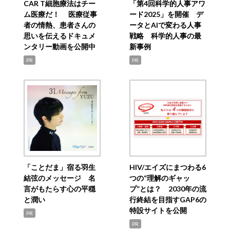
CAR T細胞療法はチー
「第4回科学的人事アワ
ム医療だ！ 医療従事
ード2025」を開催 デ
者の情熱、患者さんの
ータとAIで変わる人事
思いを伝えるドキュメ
戦略 科学的人事の最
ンタリー動画を公開中
新事例
PR
PR
「ことだま」宿る羽生
HIV/エイズにまつわる6
結弦のメッセージ 名
つの“理解のギャッ
言がもたらす心の平穏
プ”とは？ 2030年の流
と潤い
行終結を目指すGAP6の
特設サイトを公開
PR
PR