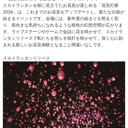
スカイランタンを桜に見立てたお花見が楽しめる「花見灯夜
2026」は、これまでのお花見をアップデートし、新たな伝統が
始まるイベントです。会場には、新年度の始まりを明るく彩
り、前向きな気持ちになれるような桜色の幻想空間が広がりま
す。ライブステージやゲームで会話に花を咲かせて、スカイラ
ンタンリリースで私たちを照らす桜灯を咲かせて。深く心に刻
まれる新しいお花見体験となること間違いなしです。
スカイランタンリリース