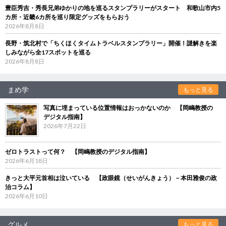
豊臣秀吉・秀長兄弟ゆかりの地を巡るスタンプラリーがスタート 和歌山市内5
カ所・近畿6カ所を巡り限定グッズをもらおう
2026年8月8日
長野・筑北村で「ちくほくタイムトラベルスタンプラリー」開催！謎解きを楽
しみながら全17スポットを巡る
2026年8月8日
まめ学
もっと見る
写真に埋まっている位置情報はおっかないのか 【岡嶋教授の
デジタル指南】
2026年7月22日
ゼロトラストって何？ 【岡嶋教授のデジタル指南】
2026年6月18日
きっと大平元首相は泣いている 【政眼鏡（せいがんきょう）－本田雅俊の政
治コラム】
2026年6月10日
グルメ
もっと見る