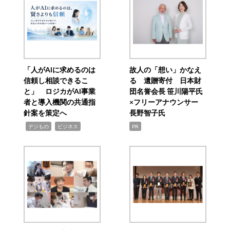
「人がAIに求めるのは
故人の「想い」かなえ
信頼し相談できるこ
る 遺贈寄付 日本財
と」 ロジカがAI事業
団名誉会長 笹川陽平氏
者と導入機関の共通指
×フリーアナウンサー
針案を策定へ
長野智子氏
,
,
デジもの
ビジネス
PR