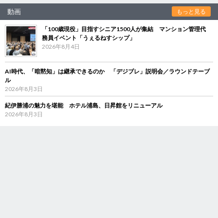
動画
もっと見る
「100歳現役」目指すシニア1500人が集結 マンション管理代
務員イベント「うぇるねすシップ」
2026年8月4日
AI時代、「暗黙知」は継承できるのか 「デジブレ」説明会／ラウンドテーブ
ル
2026年8月3日
紀伊勝浦の魅力を堪能 ホテル浦島、日昇館をリニューアル
2026年8月3日