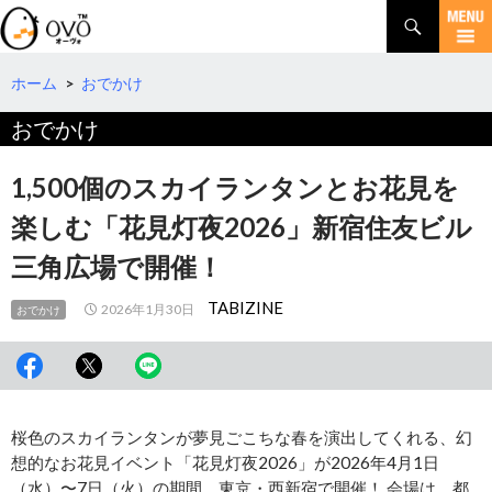
検
索
コ
ン
テ
ホーム
>
おでかけ
ン
おでかけ
ツ
へ
移
1,500個のスカイランタンとお花見を
動
楽しむ「花見灯夜2026」新宿住友ビル
三角広場で開催！
TABIZINE
2026年1月30日
おでかけ
桜色のスカイランタンが夢見ごこちな春を演出してくれる、幻
想的なお花見イベント「花見灯夜2026」が2026年4月1日
（水）〜7日（火）の期間、東京・西新宿で開催！ 会場は、都