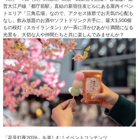
営大江戸線「都庁前駅」直結の新宿住友ビルにある屋内イベン
トエリア「三角広場」なので、アクセス抜群でお天気の心配も
なし。飲み放題のお酒やソフトドリンク片手に、最大1,500個
もの桜灯（スカイランタン）が一斉に浮かびあがり満開になる
光景を、大切な人や仲間たちと共に楽しんでみませんか？
「花見灯夜2026」を楽しむ！イベントコンテンツ