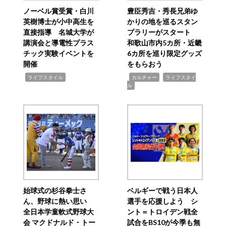
ノーベル賞受賞・白川
豊臣秀吉・秀長兄弟ゆ
英樹博士が小中高生を
かりの地を巡るスタン
直接指導 名城大学が
プラリーがスタート
講演会と導電性プラス
和歌山市内5カ所・近畿
チック実験イベントを
6カ所を巡り限定グッズ
開催
をもらおう
,
,
,
ライフスタイル
カルチャー
ライフスタイ
ル
始球式の杉谷拳士さ
ベルギーで戦う日本人
ん、野球に熱い思い
選手を応援しよう シ
全日本学童軟式野球大
ント＝トロイデン戦全
会 マクドナルド・トー
試合をBS10が今季も無