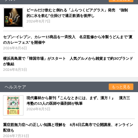
ビールだけ飲むと倒れる「ふらつくビアグラス」発売 “強制
的に水を飲む”仕掛けで適正飲酒を後押し
2026年8月7日
セブン‐イレブン、カレー15商品を一斉投入 名店監修から冷製うどんまで“夏
のカレーフェス”を開催中
2026年8月6日
横浜高島屋で「韓国市場」がスタート 人気グルメから雑貨まで約30ブランド
が集結
2026年8月5日
ヘルスケア
もっと見る
現代書林から新刊『こんなときには、まず、漢方！』 漢方三
考塾の15人の医師や薬剤師が執筆
2026年8月5日
重症筋無力症への正しい知識と理解を 8月8日広島市で公開講座、オンライン
配信も
2026年7月31日