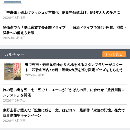
「中東発」値上げラッシュが本格化 飲食料品値上げ、約3年ぶりの多さに
2026年8月4日
物価高でも「夏は家族で長距離ドライブ」 宿泊ドライブ予算4万円超、渋滞・
猛暑への備えも必須
2026年8月3日
カルチャー
もっと見る
豊臣秀吉・秀長兄弟ゆかりの地を巡るスタンプラリーがスター
ト 和歌山市内5カ所・近畿6カ所を巡り限定グッズをもらおう
2026年8月8日
旅の思い出を五・七・五で！ エースが「かばんの日」に合わせ「旅行川柳コ
ンテスト」を開催
2026年8月7日
東野圭吾が選んだ「記憶に残る一文」はどれ？ 最新作『永遠の記憶』発売で
読者参加型キャンペーン
2026年8月7日