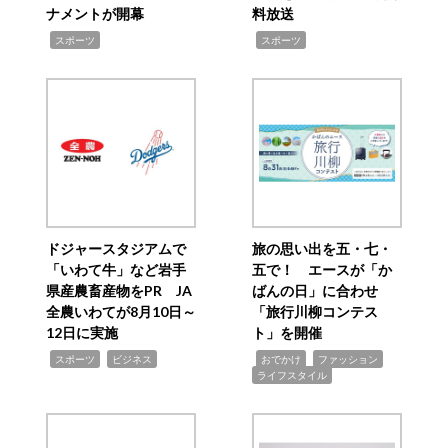
ナメントが開幕
料放送
,
,
スポーツ
スポーツ
ドジャースタジアムで
旅の思い出を五・七・
「いわて牛」など岩手
五で！ エースが「か
県産農畜産物をPR JA
ばんの日」に合わせ
全農いわてが8月10日～
「旅行川柳コンテス
12日に実施
ト」を開催
,
,
,
,
,
スポーツ
ビジネス
おでかけ
ファッション
ライフスタイル