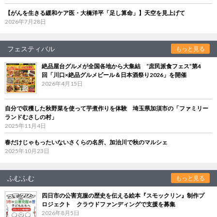
【がんを生きる緩和ケア医・大橋洋平「足し算命」】天空を見上げて
2026年7月28日
フェスティバル
もっと見る
絶品屋台グルメが全国各地から大集結 “庶民派食フェス”第4
回「川口×絶品グルメビール＆日本酒祭り2026」を開催
2026年4月15日
自分で収穫した秋野菜を使って芋煮作りを体験 埼玉県加須市の「ファミリー
ランドむさしの村」
2025年11月4日
春だけじゃもったいないさくらの名所、加治川で秋のマルシェ
2025年10月23日
ふむふむ
もっと見る
四日市の公害克服の歴史を伝える絵本『スモックリン』制作プ
ロジェクト クラウドファンディングで支援を募集
2026年8月5日