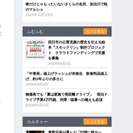
春だけじゃもったいないさくらの名所、加治川で秋
のマルシェ
2025年10月23日
特
ふむふむ
もっと見る
に
四日市の公害克服の歴史を伝える絵
本『スモックリン』制作プロジェク
ト クラウドファンディングで支援
を募集
リ
2026年8月5日
「中東発」値上げラッシュが本格化 飲食料品値上
げ、約3年ぶりの多さに
2026年8月4日
物価高でも「夏は家族で長距離ドライブ」 宿泊ド
ライブ予算4万円超、渋滞・猛暑への備えも必須
潮
2026年8月3日
カルチャー
もっと見る
東野圭吾が選んだ「記憶に残る一