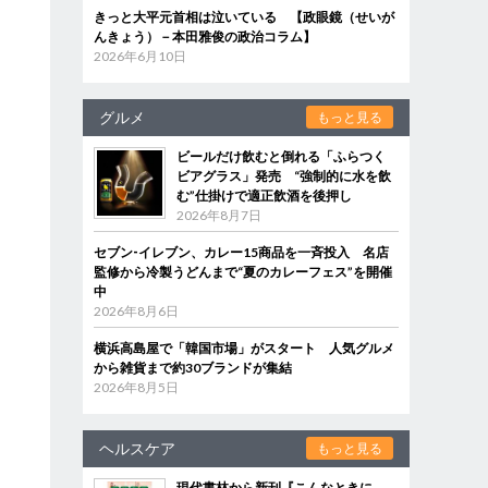
きっと大平元首相は泣いている 【政眼鏡（せいが
んきょう）－本田雅俊の政治コラム】
2026年6月10日
グルメ
もっと見る
ビールだけ飲むと倒れる「ふらつく
ビアグラス」発売 “強制的に水を飲
む”仕掛けで適正飲酒を後押し
2026年8月7日
セブン‐イレブン、カレー15商品を一斉投入 名店
監修から冷製うどんまで“夏のカレーフェス”を開催
中
2026年8月6日
横浜高島屋で「韓国市場」がスタート 人気グルメ
から雑貨まで約30ブランドが集結
2026年8月5日
ヘルスケア
もっと見る
現代書林から新刊『こんなときに