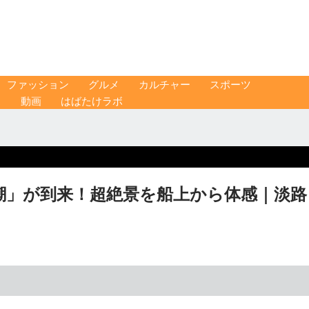
ファッション
グルメ
カルチャー
スポーツ
ス
動画
はばたけラボ
潮」が到来！超絶景を船上から体感｜淡路