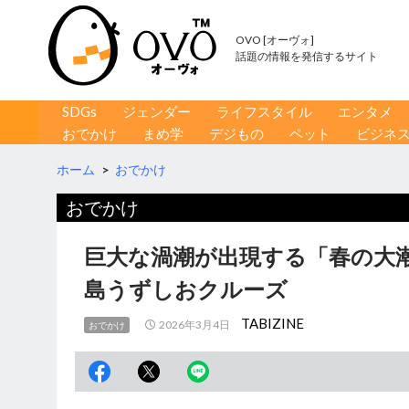
OVO [オーヴォ]
話題の情報を発信するサイト
コンテンツへ移動
検
SDGs
ジェンダー
ライフスタイル
エンタメ
索
おでかけ
まめ学
デジもの
ペット
ビジネ
ホーム
>
おでかけ
おでかけ
巨大な渦潮が出現する「春の大
島うずしおクルーズ
TABIZINE
2026年3月4日
おでかけ