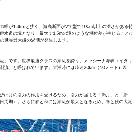
幅が1.3kmと狭く、海底断面がV字型で100m以上の深さがある
伊水道の境となり、最大で1.5mの滝のような潮位差が生じること
mの世界最大級の渦潮が発生します。
流」です。世界最速クラスの潮流を誇り、メッシーナ海峡（イタ
流」と呼ばれています。大潮時には時速20km（10ノット）以上
汐は月の引力の作用を受けるため、引力が強まる「満月」と「新
15日周期）。さらに春と秋には潮流が最大となるため、春と秋の大