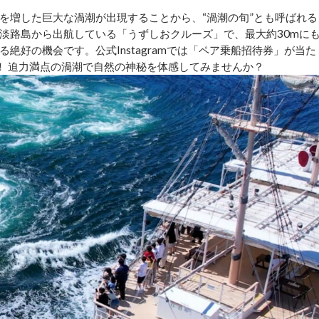
を増した巨大な渦潮が出現することから、“渦潮の旬”とも呼ばれる
淡路島から出航している「うずしおクルーズ」で、最大約30mに
絶好の機会です。公式Instagramでは「ペア乗船招待券」が当た
！ 迫力満点の渦潮で自然の神秘を体感してみませんか？