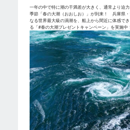
一年の中で特に潮の干満差が大きく、通常より迫力
季節「春の大潮（おおしお）」が到来！ 兵庫県・
なる世界最大級の渦潮を、船上から間近に体感できる
る「#春の大潮プレゼントキャンペーン」を実施中