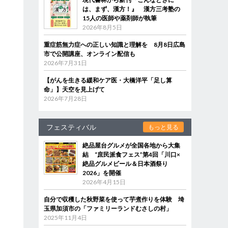
は、まず、漢方！』 漢方三考塾の
15人の医師や薬剤師が執筆
2026年8月5日
重症筋無力症への正しい知識と理解を 8月8日広島
市で公開講座、オンライン配信も
2026年7月31日
【がんを生きる緩和ケア医・大橋洋平「足し算
命」】天空を見上げて
2026年7月28日
フェスティバル
もっと見る
絶品屋台グルメが全国各地から大集
結 “庶民派食フェス”第4回「川口×
絶品グルメビール＆日本酒祭り
2026」を開催
2026年4月15日
自分で収穫した秋野菜を使って芋煮作りを体験 埼
玉県加須市の「ファミリーランドむさしの村」
2025年11月4日