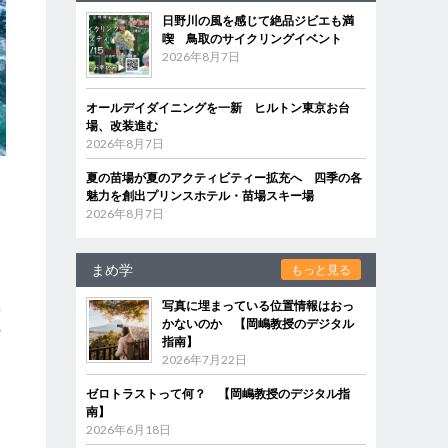
日野川の風を感じて絶品ジビエも満
喫 鳥取のサイクリングイベント
2026年8月7日
オールデイダイニングを一新 ヒルトン東京お台
場、改装進む
2026年8月7日
夏の苗場が夏のアクティビティー拡充へ 四季の各
魅力を創出プリンスホテル・苗場スキー場
2026年8月7日
まめ学
もっと見る
ま
渦
写真に埋まっている位置情報はおっ
かないのか 【岡嶋教授のデジタル
の
指南】
2026年7月22日
ゼロトラストって何？ 【岡嶋教授のデジタル指
南】
2026年6月18日