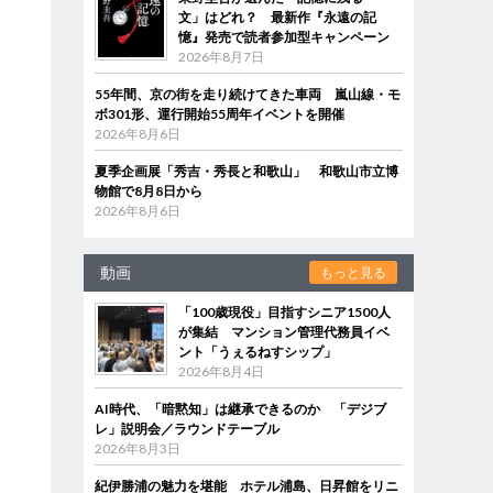
文」はどれ？ 最新作『永遠の記
憶』発売で読者参加型キャンペーン
2026年8月7日
55年間、京の街を走り続けてきた車両 嵐山線・モ
ボ301形、運行開始55周年イベントを開催
2026年8月6日
夏季企画展「秀吉・秀長と和歌山」 和歌山市立博
物館で8月8日から
2026年8月6日
動画
もっと見る
「100歳現役」目指すシニア1500人
が集結 マンション管理代務員イベ
ント「うぇるねすシップ」
2026年8月4日
AI時代、「暗黙知」は継承できるのか 「デジブ
レ」説明会／ラウンドテーブル
2026年8月3日
紀伊勝浦の魅力を堪能 ホテル浦島、日昇館をリニ