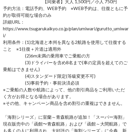
【同乗者】大人 1,500円／小人 750円
予約方法：電話予約、WEB予約 ※WEB予約は、往復ともに予
約が取得可能な場合のみ
詳細URL：
https://www.tsugarukaikyo.co.jp/plan/umiwari/gurutto_umiwar
i/
利用条件：(1)北海道と本州を異なる2航路を使用して往復する
こと ※1往復＋片道は適用外
(2)6m未満の乗用車でご乗船の方
(3)ドライバーを含め8名まで(車の定員を超えてのご
乗船はできません)
(4)スタンダード限定(等級変更不可)
(5)事前予約・事前決済必須
※ご乗船の人数や航路によって、他の割引商品をご利用いただ
く方がお得となる場合があります。
※その他、キャンペーン商品を含め割引の重複はできません。
「海割シリーズ」に室蘭～青森航路が追加！「スーパー海割」
現在販売中の「函館〜青森航路」および「函館～大間航路」で
も多くの人に利用され、大好評の「海割シリーズ」に今春、新