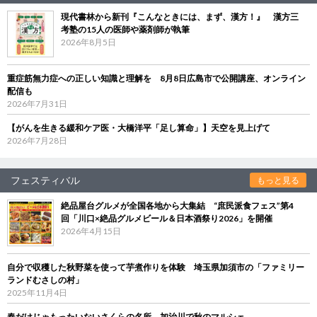
現代書林から新刊『こんなときには、まず、漢方！』 漢方三
考塾の15人の医師や薬剤師が執筆
2026年8月5日
重症筋無力症への正しい知識と理解を 8月8日広島市で公開講座、オンライン
配信も
2026年7月31日
【がんを生きる緩和ケア医・大橋洋平「足し算命」】天空を見上げて
2026年7月28日
フェスティバル
もっと見る
絶品屋台グルメが全国各地から大集結 “庶民派食フェス”第4
回「川口×絶品グルメビール＆日本酒祭り2026」を開催
2026年4月15日
自分で収穫した秋野菜を使って芋煮作りを体験 埼玉県加須市の「ファミリー
ランドむさしの村」
2025年11月4日
春だけじゃもったいないさくらの名所、加治川で秋のマルシェ