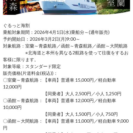
ぐるっと海割
乗船対象期間：2026年4月1日(水)乗船分～(通年販売)
予約開始日：2026年3月2日(月)9:00～
対象航路：室蘭～青森航路／函館～青森航路／函館～大間航路
※北海道と本州を異なる2航路を使って往復をするお
客様に限ります。
対象等級：スタンダード限定
販売価格(片道料金(税込))：
〇室蘭～青森航路：【車両】普通車 15,000円／軽自動車
12,000円
【同乗者】大人 2,500円／小人 1,250円
〇函館～青森航路：【車両】普通車 12,000円／軽自動車
10,000円
【同乗者】大人 1,500円／小人 750円
〇函館～大間航路：【車両】普通車 11,000円／軽自動車 9,000
円