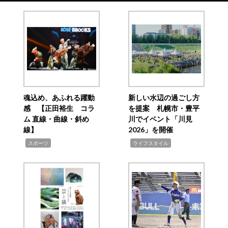
魂込め、あふれる躍動
新しい水辺の過ごし方
感 【正田裕生 コラ
を提案 札幌市・豊平
ム 直線・曲線・斜め
川でイベント「川見
線】
2026」を開催
,
,
スポーツ
ライフスタイル