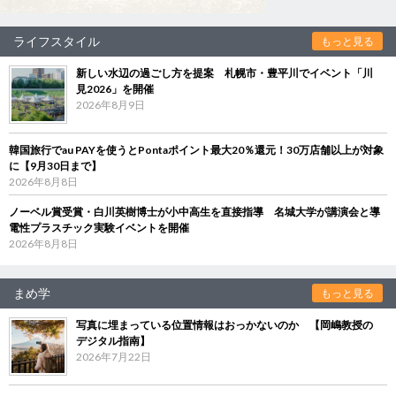
ライフスタイル
もっと見る
新しい水辺の過ごし方を提案 札幌市・豊平川でイベント「川
見2026」を開催
2026年8月9日
韓国旅行でau PAYを使うとPontaポイント最大20％還元！30万店舗以上が対象
に【9月30日まで】
2026年8月8日
ノーベル賞受賞・白川英樹博士が小中高生を直接指導 名城大学が講演会と導
電性プラスチック実験イベントを開催
2026年8月8日
まめ学
もっと見る
写真に埋まっている位置情報はおっかないのか 【岡嶋教授の
デジタル指南】
2026年7月22日