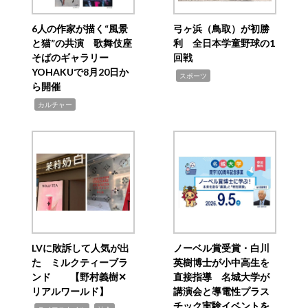
6人の作家が描く“風景
弓ヶ浜（鳥取）が初勝
と猫”の共演 歌舞伎座
利 全日本学童野球の1
そばのギャラリー
回戦
YOHAKUで8月20日か
,
スポーツ
ら開催
,
カルチャー
LVに敗訴して人気が出
ノーベル賞受賞・白川
た ミルクティーブラ
英樹博士が小中高生を
ンド 【野村義樹✕
直接指導 名城大学が
リアルワールド】
講演会と導電性プラス
チック実験イベントを