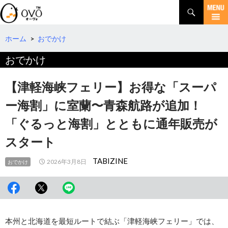
検
索
コ
ン
テ
ホーム
>
おでかけ
ン
おでかけ
ツ
へ
移
【津軽海峡フェリー】お得な「スーパ
動
ー海割」に室蘭〜青森航路が追加！
「ぐるっと海割」とともに通年販売が
スタート
TABIZINE
2026年3月8日
おでかけ
本州と北海道を最短ルートで結ぶ「津軽海峡フェリー」では、