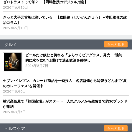
ゼロトラストって何？ 【岡嶋教授のデジタル指南】
2026年6月18日
きっと大平元首相は泣いている 【政眼鏡（せいがんきょう）－本田雅俊の政
治コラム】
2026年6月10日
グルメ
もっと見る
ビールだけ飲むと倒れる「ふらつくビアグラス」発売 “強制
的に水を飲む”仕掛けで適正飲酒を後押し
2026年8月7日
セブン‐イレブン、カレー15商品を一斉投入 名店監修から冷製うどんまで“夏
のカレーフェス”を開催中
2026年8月6日
横浜高島屋で「韓国市場」がスタート 人気グルメから雑貨まで約30ブランド
が集結
2026年8月5日
ヘルスケア
もっと見る