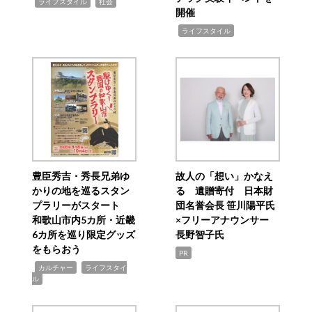
,
,
ライフスタイル
社会
開催
,
ライフスタイル
豊臣秀吉・秀長兄弟ゆ
故人の「想い」かなえ
かりの地を巡るスタン
る 遺贈寄付 日本財
プラリーがスタート
団名誉会長 笹川陽平氏
和歌山市内5カ所・近畿
×フリーアナウンサー
6カ所を巡り限定グッズ
長野智子氏
をもらおう
PR
,
,
カルチャー
ライフスタイ
ル