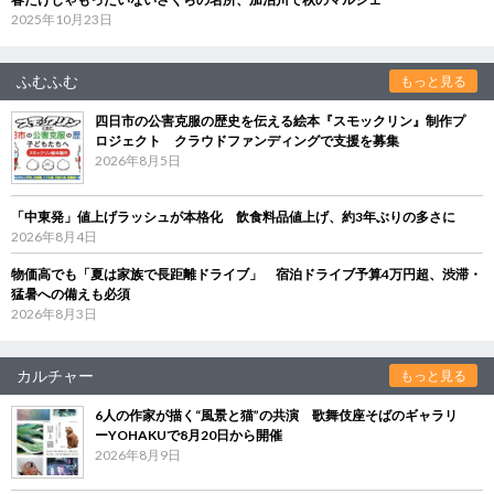
2025年10月23日
ふむふむ
もっと見る
四日市の公害克服の歴史を伝える絵本『スモックリン』制作プ
ロジェクト クラウドファンディングで支援を募集
2026年8月5日
「中東発」値上げラッシュが本格化 飲食料品値上げ、約3年ぶりの多さに
2026年8月4日
物価高でも「夏は家族で長距離ドライブ」 宿泊ドライブ予算4万円超、渋滞・
猛暑への備えも必須
2026年8月3日
カルチャー
もっと見る
6人の作家が描く“風景と猫”の共演 歌舞伎座そばのギャラリ
ーYOHAKUで8月20日から開催
2026年8月9日