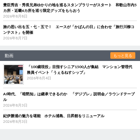
豊臣秀吉・秀長兄弟ゆかりの地を巡るスタンプラリーがスタート 和歌山市内5
カ所・近畿6カ所を巡り限定グッズをもらおう
2026年8月8日
旅の思い出を五・七・五で！ エースが「かばんの日」に合わせ「旅行川柳コ
ンテスト」を開催
2026年8月7日
動画
もっと見る
「100歳現役」目指すシニア1500人が集結 マンション管理代
務員イベント「うぇるねすシップ」
2026年8月4日
AI時代、「暗黙知」は継承できるのか 「デジブレ」説明会／ラウンドテーブ
ル
2026年8月3日
紀伊勝浦の魅力を堪能 ホテル浦島、日昇館をリニューアル
2026年8月3日