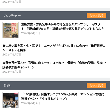
2026年8月3日
カルチャー
もっと見る
豊臣秀吉・秀長兄弟ゆかりの地を巡るスタンプラリーがスター
ト 和歌山市内5カ所・近畿6カ所を巡り限定グッズをもらおう
2026年8月8日
旅の思い出を五・七・五で！ エースが「かばんの日」に合わせ「旅行川柳コ
ンテスト」を開催
2026年8月7日
東野圭吾が選んだ「記憶に残る一文」はどれ？ 最新作『永遠の記憶』発売で
読者参加型キャンペーン
2026年8月7日
動画
もっと見る
「100歳現役」目指すシニア1500人が集結 マンション管理代
務員イベント「うぇるねすシップ」
2026年8月4日