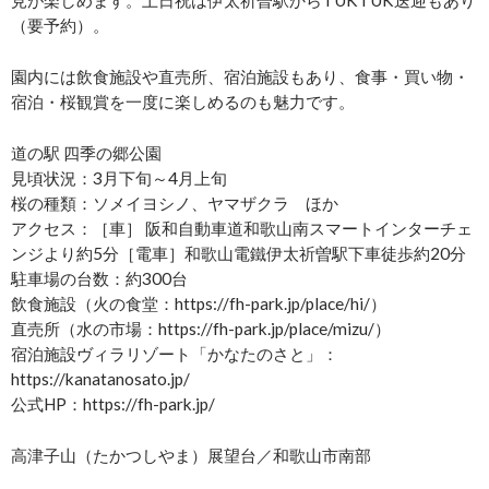
（要予約）。
園内には飲食施設や直売所、宿泊施設もあり、食事・買い物・
宿泊・桜観賞を一度に楽しめるのも魅力です。
道の駅 四季の郷公園
見頃状況：3月下旬～4月上旬
桜の種類：ソメイヨシノ、ヤマザクラ ほか
アクセス：［車］ 阪和自動車道和歌山南スマートインターチェ
ンジより約5分［電車］和歌山電鐵伊太祈曽駅下車徒歩約20分
駐車場の台数：約300台
飲食施設（火の食堂：https://fh-park.jp/place/hi/）
直売所（水の市場：https://fh-park.jp/place/mizu/）
宿泊施設ヴィラリゾート「かなたのさと」：
https://kanatanosato.jp/
公式HP：https://fh-park.jp/
高津子山（たかつしやま）展望台／和歌山市南部