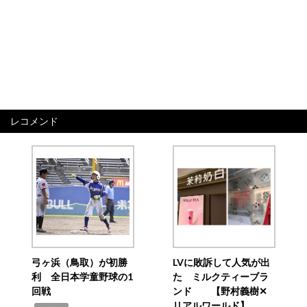
レコメンド
弓ヶ浜（鳥取）が初勝
LVに敗訴して人気が出
利 全日本学童野球の1
た ミルクティーブラ
回戦
ンド 【野村義樹✕
リアルワールド】