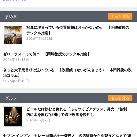
まめ学
もっと見る
写真に埋まっている位置情報はおっかないのか 【岡嶋教授の
デジタル指南】
2026年7月22日
ゼロトラストって何？ 【岡嶋教授のデジタル指南】
2026年6月18日
きっと大平元首相は泣いている 【政眼鏡（せいがんきょう）－本田雅俊の政
治コラム】
2026年6月10日
グルメ
もっと見る
ビールだけ飲むと倒れる「ふらつくビアグラス」発売 “強制
的に水を飲む”仕掛けで適正飲酒を後押し
2026年8月7日
セブン‐イレブン、カレー15商品を一斉投入 名店監修から冷製うどんまで“夏