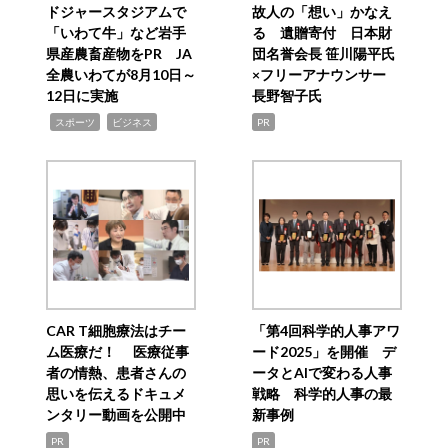
ドジャースタジアムで
故人の「想い」かなえ
「いわて牛」など岩手
る 遺贈寄付 日本財
県産農畜産物をPR JA
団名誉会長 笹川陽平氏
全農いわてが8月10日～
×フリーアナウンサー
12日に実施
長野智子氏
,
,
スポーツ
ビジネス
PR
CAR T細胞療法はチー
「第4回科学的人事アワ
ム医療だ！ 医療従事
ード2025」を開催 デ
者の情熱、患者さんの
ータとAIで変わる人事
思いを伝えるドキュメ
戦略 科学的人事の最
ンタリー動画を公開中
新事例
PR
PR