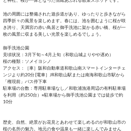
池の周囲には整備された遊歩道があり、ゆったりと歩きながら
四季折々の風景を楽しめます。春には、池を囲むように桜が咲
き誇り、天満宮の赤い鳥居と御手洗池に架かる赤い橋、桜が一
枚の風景に収まる美しい光景を楽しめるでしょう。
御手洗池公園
見頃状況：3月下旬～4月上旬（和歌山城よりやや遅め）
桜の種類：ソメイヨシノ
アクセス：［車］阪和自動車道和歌山南スマートインターチェ
ンジより約20分 [電車］JR和歌山駅または南海和歌山市駅から
「権現前」バス停下車
駐車場の台数：専用駐車場なし／和歌浦漁港周辺の有料駐車場
を利用（約250台）※駐車場から御手洗池公園までは徒歩で約
10分
歴史、自然、絶景がお花見とあわせて楽しめるのが和歌山市の
桜の名所の魅力。地元の食や温泉も一緒に楽しんでみません