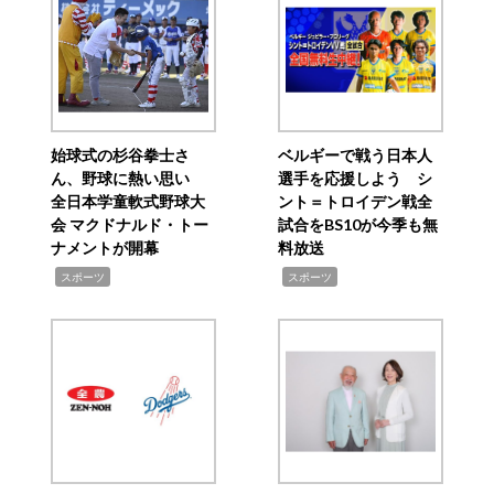
始球式の杉谷拳士さ
ベルギーで戦う日本人
ん、野球に熱い思い
選手を応援しよう シ
全日本学童軟式野球大
ント＝トロイデン戦全
会 マクドナルド・トー
試合をBS10が今季も無
ナメントが開幕
料放送
,
,
スポーツ
スポーツ