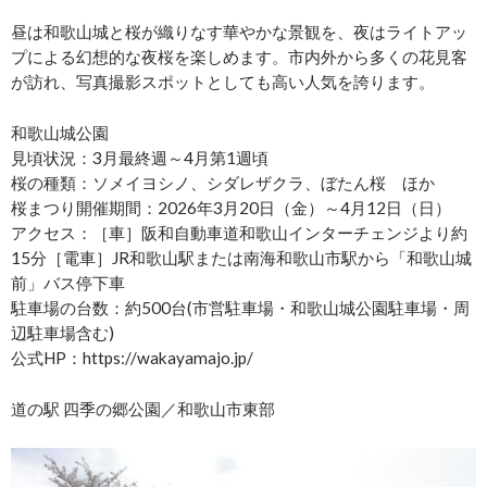
昼は和歌山城と桜が織りなす華やかな景観を、夜はライトアッ
プによる幻想的な夜桜を楽しめます。市内外から多くの花見客
が訪れ、写真撮影スポットとしても高い人気を誇ります。
和歌山城公園
見頃状況：3月最終週～4月第1週頃
桜の種類：ソメイヨシノ、シダレザクラ、ぼたん桜 ほか
桜まつり開催期間：2026年3月20日（金）～4月12日（日）
アクセス：［車］阪和自動車道和歌山インターチェンジより約
15分［電車］JR和歌山駅または南海和歌山市駅から「和歌山城
前」バス停下車
駐車場の台数：約500台(市営駐車場・和歌山城公園駐車場・周
辺駐車場含む)
公式HP：https://wakayamajo.jp/
道の駅 四季の郷公園／和歌山市東部