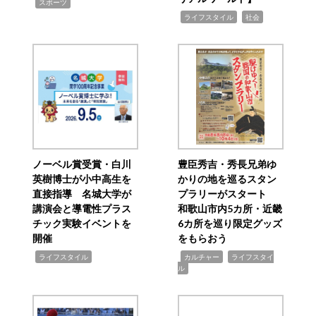
,
スポーツ
,
,
ライフスタイル
社会
ノーベル賞受賞・白川
豊臣秀吉・秀長兄弟ゆ
英樹博士が小中高生を
かりの地を巡るスタン
直接指導 名城大学が
プラリーがスタート
講演会と導電性プラス
和歌山市内5カ所・近畿
チック実験イベントを
6カ所を巡り限定グッズ
開催
をもらおう
,
,
,
ライフスタイル
カルチャー
ライフスタイ
ル