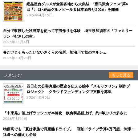
絶品屋台グルメが全国各地から大集結 “庶民派食フェス”第4
回「川口×絶品グルメビール＆日本酒祭り2026」を開催
2026年4月15日
自分で収穫した秋野菜を使って芋煮作りを体験 埼玉県加須市の「ファミリー
ランドむさしの村」
2025年11月4日
春だけじゃもったいないさくらの名所、加治川で秋のマルシェ
2025年10月23日
ふむふむ
もっと見る
四日市の公害克服の歴史を伝える絵本『スモックリン』制作プ
ロジェクト クラウドファンディングで支援を募集
2026年8月5日
「中東発」値上げラッシュが本格化 飲食料品値上げ、約3年ぶりの多さに
2026年8月4日
物価高でも「夏は家族で長距離ドライブ」 宿泊ドライブ予算4万円超、渋滞・
猛暑への備えも必須