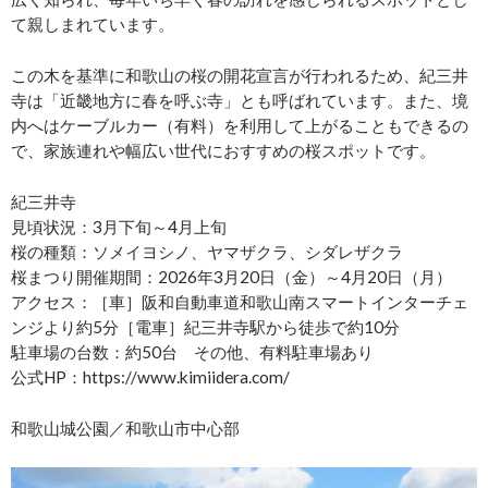
て親しまれています。
この木を基準に和歌山の桜の開花宣言が行われるため、紀三井
寺は「近畿地方に春を呼ぶ寺」とも呼ばれています。また、境
内へはケーブルカー（有料）を利用して上がることもできるの
で、家族連れや幅広い世代におすすめの桜スポットです。
紀三井寺
見頃状況：3月下旬～4月上旬
桜の種類：ソメイヨシノ、ヤマザクラ、シダレザクラ
桜まつり開催期間：2026年3月20日（金）～4月20日（月）
アクセス：［車］阪和自動車道和歌山南スマートインターチェ
ンジより約5分［電車］紀三井寺駅から徒歩で約10分
駐車場の台数：約50台 その他、有料駐車場あり
公式HP：https://www.kimiidera.com/
和歌山城公園／和歌山市中心部