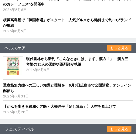
のカレーフェス”を開催中
2026年8月6日
横浜高島屋で「韓国市場」がスタート 人気グルメから雑貨まで約30ブランド
が集結
2026年8月5日
ヘルスケア
もっと見る
現代書林から新刊『こんなときには、まず、漢方！』 漢方三
考塾の15人の医師や薬剤師が執筆
2026年8月5日
重症筋無力症への正しい知識と理解を 8月8日広島市で公開講座、オンライン
配信も
2026年7月31日
【がんを生きる緩和ケア医・大橋洋平「足し算命」】天空を見上げて
2026年7月28日
フェスティバル
もっと見る