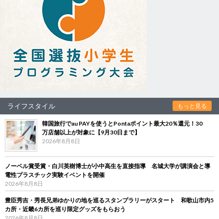
ライフスタイル
もっと見る
韓国旅行でau PAYを使うとPontaポイント最大20％還元！30
万店舗以上が対象に【9月30日まで】
2026年8月8日
ノーベル賞受賞・白川英樹博士が小中高生を直接指導 名城大学が講演会と導
電性プラスチック実験イベントを開催
2026年8月8日
豊臣秀吉・秀長兄弟ゆかりの地を巡るスタンプラリーがスタート 和歌山市内5
カ所・近畿6カ所を巡り限定グッズをもらおう
2026年8月8日