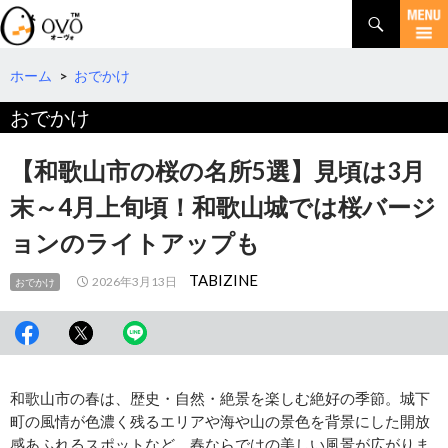
検
索
コ
ン
テ
ホーム
>
おでかけ
ン
おでかけ
ツ
へ
移
【和歌山市の桜の名所5選】見頃は3月
動
末～4月上旬頃！和歌山城では桜バージ
ョンのライトアップも
TABIZINE
2026年3月13日
おでかけ
和歌山市の春は、歴史・自然・絶景を楽しむ絶好の季節。城下
町の風情が色濃く残るエリアや海や山の景色を背景にした開放
感あふれるスポットなど、春ならではの美しい風景が広がりま