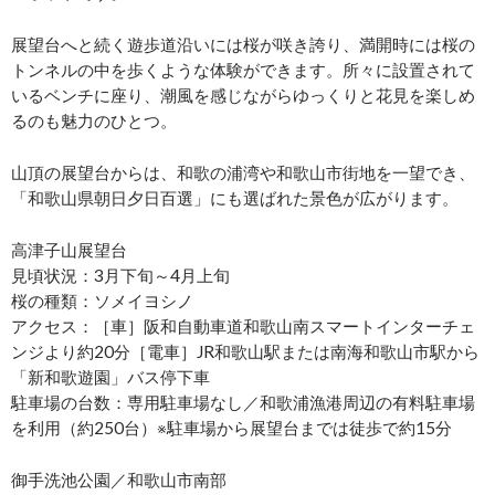
展望台へと続く遊歩道沿いには桜が咲き誇り、満開時には桜の
トンネルの中を歩くような体験ができます。所々に設置されて
いるベンチに座り、潮風を感じながらゆっくりと花見を楽しめ
るのも魅力のひとつ。
山頂の展望台からは、和歌の浦湾や和歌山市街地を一望でき、
「和歌山県朝日夕日百選」にも選ばれた景色が広がります。
高津子山展望台
見頃状況：3月下旬～4月上旬
桜の種類：ソメイヨシノ
アクセス：［車］阪和自動車道和歌山南スマートインターチェ
ンジより約20分［電車］JR和歌山駅または南海和歌山市駅から
「新和歌遊園」バス停下車
駐車場の台数：専用駐車場なし／和歌浦漁港周辺の有料駐車場
を利用（約250台）※駐車場から展望台までは徒歩で約15分
御手洗池公園／和歌山市南部