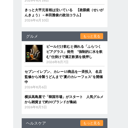
2026年6月18日
きっと大平元首相は泣いている 【政眼鏡（せいが
んきょう）－本田雅俊の政治コラム】
2026年6月10日
グルメ
もっと見る
ビールだけ飲むと倒れる「ふらつく
ビアグラス」発売 “強制的に水を飲
む”仕掛けで適正飲酒を後押し
2026年8月7日
セブン‐イレブン、カレー15商品を一斉投入 名店
監修から冷製うどんまで“夏のカレーフェス”を開催
中
2026年8月6日
横浜高島屋で「韓国市場」がスタート 人気グルメ
から雑貨まで約30ブランドが集結
2026年8月5日
ヘルスケア
もっと見る