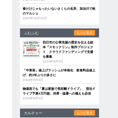
春だけじゃもったいないさくらの名所、加治川で秋
のマルシェ
2025年10月23日
ふむふむ
もっと見る
四日市の公害克服の歴史を伝える絵
本『スモックリン』制作プロジェク
ト クラウドファンディングで支援
を募集
2026年8月5日
「中東発」値上げラッシュが本格化 飲食料品値上
げ、約3年ぶりの多さに
2026年8月4日
物価高でも「夏は家族で長距離ドライブ」 宿泊ド
ライブ予算4万円超、渋滞・猛暑への備えも必須
2026年8月3日
カルチャー
もっと見る