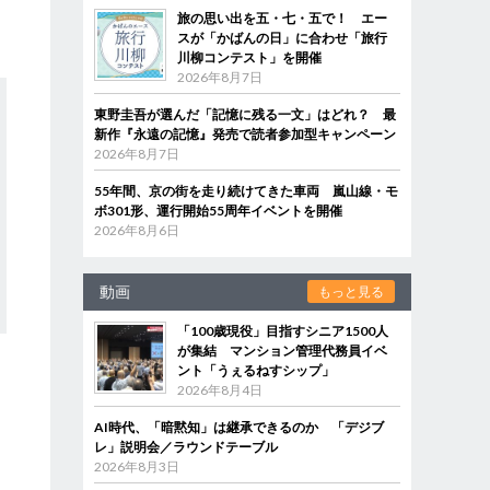
旅の思い出を五・七・五で！ エー
スが「かばんの日」に合わせ「旅行
川柳コンテスト」を開催
2026年8月7日
東野圭吾が選んだ「記憶に残る一文」はどれ？ 最
新作『永遠の記憶』発売で読者参加型キャンペーン
2026年8月7日
55年間、京の街を走り続けてきた車両 嵐山線・モ
ボ301形、運行開始55周年イベントを開催
2026年8月6日
動画
もっと見る
「100歳現役」目指すシニア1500人
が集結 マンション管理代務員イベ
ント「うぇるねすシップ」
2026年8月4日
AI時代、「暗黙知」は継承できるのか 「デジブ
レ」説明会／ラウンドテーブル
2026年8月3日