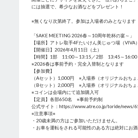
には抽選で、希少なお酒などをプレゼント！
※無くなり次第終了。参加は入場者のみとなります
「SAKE MEETING 2026春～10周年乾杯の宴～」
【場所】アトレ取手4Fたいけん美じゅつ場（VIVA
【開催日】2026年4月11日（土）
【時間】1部 11:00～13:15／2部 13:45～16:00
※2026春は事前予約・完全入替制となります
【参加費】
（Aセット）1,000円 ※入場券（オリジナルおち
（Bセット）2,000円 ※入場券（オリジナルおちょ
※コインは会場内にて追加購入可
【定員】各部650名 ※事前予約制
公式サイト：https://www.atre.co.jp/toride/news/6
※注意事項※
・20歳未満の方はご参加いただけません。
・お車を運転をされる可能性のある方は絶対にお酒