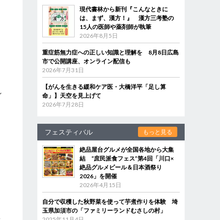
現代書林から新刊『こんなときに
は、まず、漢方！』 漢方三考塾の
15人の医師や薬剤師が執筆
2026年8月5日
重症筋無力症への正しい知識と理解を 8月8日広島
市で公開講座、オンライン配信も
2026年7月31日
【がんを生きる緩和ケア医・大橋洋平「足し算
ン
命」】天空を見上げて
2026年7月28日
フェスティバル
もっと見る
絶品屋台グルメが全国各地から大集
結 “庶民派食フェス”第4回「川口×
絶品グルメビール＆日本酒祭り
2026」を開催
2026年4月15日
自分で収穫した秋野菜を使って芋煮作りを体験 埼
玉県加須市の「ファミリーランドむさしの村」
者
2025年11月4日