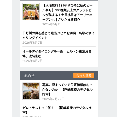
【入場無料！けやきひろば秋のビー
ル祭り】300種類以上のクラフトビー
ルが集まる！土日祝日はアーリーオ
ープンも｜さいたま新都心
2026年8月7日
日野川の風を感じて絶品ジビエも満喫 鳥取のサイ
クリングイベント
2026年8月7日
オールデイダイニングを一新 ヒルトン東京お台
場、改装進む
2026年8月7日
まめ学
もっと見る
写真に埋まっている位置情報はおっ
かないのか 【岡嶋教授のデジタル
指南】
2026年7月22日
ゼロトラストって何？ 【岡嶋教授のデジタル指
南】