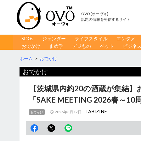
OVO [オーヴォ]
話題の情報を発信するサイト
コンテンツへ移動
検
SDGs
ジェンダー
ライフスタイル
エンタメ
索
おでかけ
まめ学
デジもの
ペット
ビジネ
ホーム
>
おでかけ
おでかけ
【茨城県内約20の酒蔵が集結】
「SAKE MEETING 2026
TABIZINE
2026年3月17日
おでかけ