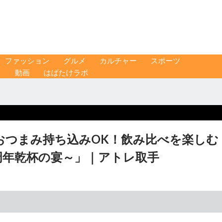
ファッション
グルメ
カルチャー
スポーツ
ス
動画
はばたけラボ
おつまみ持ち込みOK！飲み比べを楽しむ
春～10周年乾杯の宴～」｜アトレ取手