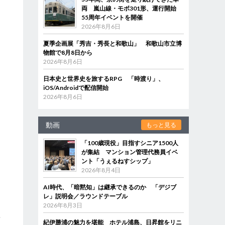
両 嵐山線・モボ301形、運行開始
55周年イベントを開催
2026年8月6日
夏季企画展「秀吉・秀長と和歌山」 和歌山市立博
物館で8月8日から
2026年8月6日
日本史と世界史を旅するRPG 「時渡り」、
iOS/Androidで配信開始
2026年8月6日
動画
もっと見る
「100歳現役」目指すシニア1500人
が集結 マンション管理代務員イベ
ント「うぇるねすシップ」
2026年8月4日
AI時代、「暗黙知」は継承できるのか 「デジブ
レ」説明会／ラウンドテーブル
2026年8月3日
新
紀伊勝浦の魅力を堪能 ホテル浦島、日昇館をリニ