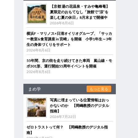
【京都 湯の花温泉・すみや亀峰菴】
夏限定のおもてなし「旅館で“涼”を
楽しむ夏の休日」8月末まで開催中
2026年8月6日
シ
横浜F・マリノス×日清オイリオグループ、「サッカ
ー教室&食育講座 in 宮崎」を開催 小学1年生～3年
生の身体づくりをサポート
2026年8月6日
55年間、京の街を走り続けてきた車両 嵐山線・モ
ボ301形、運行開始55周年イベントを開催
2026年8月6日
まめ学
もっと見る
写真に埋まっている位置情報はおっ
かないのか 【岡嶋教授のデジタル
指南】
2026年7月22日
ゼロトラストって何？ 【岡嶋教授のデジタル指
南】