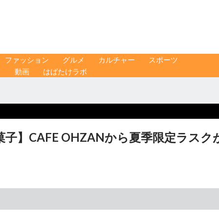
ファッション
グルメ
カルチャー
スポーツ
ス
動画
はばたけラボ
】CAFE OHZANから夏季限定ラスク