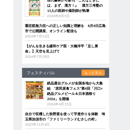
現代書林から新刊『こんなときに
は、まず、漢方！』 漢方三考塾の
15人の医師や薬剤師が執筆
2026年8月5日
重症筋無力症への正しい知識と理解を 8月8日広島
市で公開講座、オンライン配信も
2026年7月31日
【がんを生きる緩和ケア医・大橋洋平「足し算
命」】天空を見上げて
2026年7月28日
フェスティバル
もっと見る
絶品屋台グルメが全国各地から大集
結 “庶民派食フェス”第4回「川口×
絶品グルメビール＆日本酒祭り
2026」を開催
2026年4月15日
自分で収穫した秋野菜を使って芋煮作りを体験 埼
玉県加須市の「ファミリーランドむさしの村」
2025年11月4日