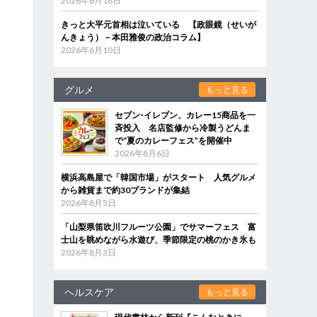
2026年6月18日
きっと大平元首相は泣いている 【政眼鏡（せいが
んきょう）－本田雅俊の政治コラム】
2026年6月10日
グルメ
もっと見る
セブン‐イレブン、カレー15商品を一
斉投入 名店監修から冷製うどんま
で“夏のカレーフェス”を開催中
2026年8月6日
横浜高島屋で「韓国市場」がスタート 人気グルメ
から雑貨まで約30ブランドが集結
ッ
2026年8月5日
「山梨県笛吹川フルーツ公園」でサマーフェス 富
士山を眺めながら水遊び、季節限定の桃のかき氷も
2026年8月3日
ヘルスケア
もっと見る