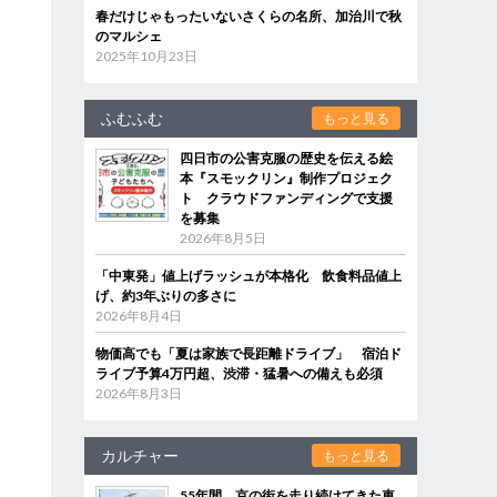
春だけじゃもったいないさくらの名所、加治川で秋
のマルシェ
2025年10月23日
ふむふむ
もっと見る
四日市の公害克服の歴史を伝える絵
本『スモックリン』制作プロジェク
ト クラウドファンディングで支援
を募集
2026年8月5日
「中東発」値上げラッシュが本格化 飲食料品値上
げ、約3年ぶりの多さに
2026年8月4日
物価高でも「夏は家族で長距離ドライブ」 宿泊ド
ライブ予算4万円超、渋滞・猛暑への備えも必須
2026年8月3日
カルチャー
もっと見る
55年間、京の街を走り続けてきた車