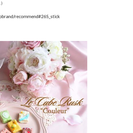
込）
pbrand/recommend#26S_stick