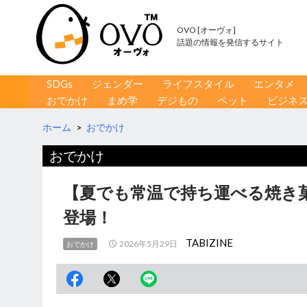
OVO [オーヴォ]
話題の情報を発信するサイト
コンテンツへ移動
検
SDGs
ジェンダー
ライフスタイル
エンタメ
索
おでかけ
まめ学
デジもの
ペット
ビジネ
ホーム
>
おでかけ
おでかけ
【夏でも常温で持ち運べる焼き菓子
登場！
TABIZINE
2026年5月29日
おでかけ