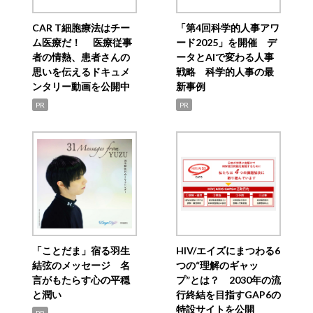
CAR T細胞療法はチー
「第4回科学的人事アワ
ム医療だ！ 医療従事
ード2025」を開催 デ
者の情熱、患者さんの
ータとAIで変わる人事
思いを伝えるドキュメ
戦略 科学的人事の最
ンタリー動画を公開中
新事例
PR
PR
「ことだま」宿る羽生
HIV/エイズにまつわる6
結弦のメッセージ 名
つの“理解のギャッ
言がもたらす心の平穏
プ”とは？ 2030年の流
と潤い
行終結を目指すGAP6の
特設サイトを公開