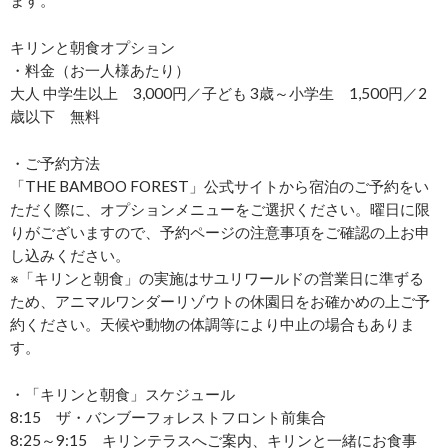
ます。
キリンと朝食オプション
・料金（お一人様あたり）
大人 中学生以上 3,000円／子ども 3歳～小学生 1,500円／2
歳以下 無料
・ご予約方法
「THE BAMBOO FOREST」公式サイトから宿泊のご予約をい
ただく際に、オプションメニューをご選択ください。曜日に限
りがございますので、予約ページの注意事項をご確認の上お申
し込みください。
※「キリンと朝食」の実施はサユリワールドの営業日に準ずる
ため、アニマルワンダーリゾウトの休園日をお確かめの上ご予
約ください。天候や動物の体調等により中止の場合もありま
す。
・「キリンと朝食」スケジュール
8:15 ザ・バンブーフォレストフロント前集合
8:25～9:15 キリンテラスへご案内、キリンと一緒にお食事