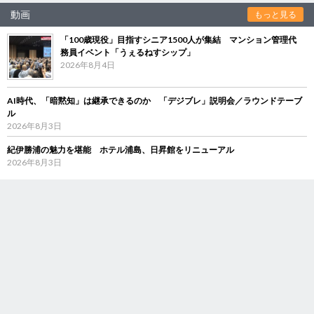
動画
もっと見る
「100歳現役」目指すシニア1500人が集結 マンション管理代
務員イベント「うぇるねすシップ」
2026年8月4日
AI時代、「暗黙知」は継承できるのか 「デジブレ」説明会／ラウンドテーブ
ル
2026年8月3日
紀伊勝浦の魅力を堪能 ホテル浦島、日昇館をリニューアル
2026年8月3日