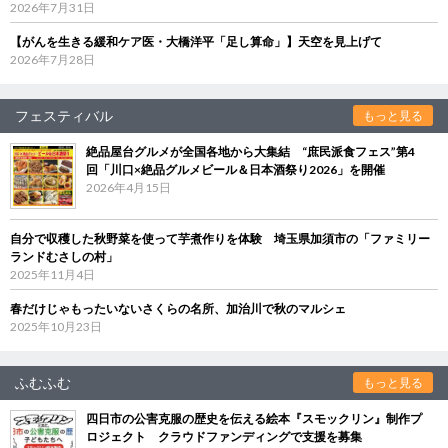
2026年7月31日
【がんを生きる緩和ケア医・大橋洋平「足し算命」】天空を見上げて
2026年7月28日
フェスティバル
もっと見る
絶品屋台グルメが全国各地から大集結 “庶民派食フェス”第4
回「川口×絶品グルメビール＆日本酒祭り2026」を開催
2026年4月15日
自分で収穫した秋野菜を使って芋煮作りを体験 埼玉県加須市の「ファミリー
ランドむさしの村」
2025年11月4日
春だけじゃもったいないさくらの名所、加治川で秋のマルシェ
2025年10月23日
ふむふむ
もっと見る
四日市の公害克服の歴史を伝える絵本『スモックリン』制作プ
ロジェクト クラウドファンディングで支援を募集