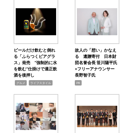
ビールだけ飲むと倒れ
故人の「想い」かなえ
る「ふらつくビアグラ
る 遺贈寄付 日本財
ス」発売 “強制的に水
団名誉会長 笹川陽平氏
を飲む”仕掛けで適正飲
×フリーアナウンサー
酒を後押し
長野智子氏
,
,
グルメ
ライフスタイル
PR