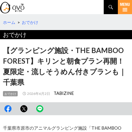
検
索
コ
ン
テ
ホーム
>
おでかけ
ン
おでかけ
ツ
へ
移
【グランピング施設・THE BAMBOO
動
FOREST】キリンと朝食プラン再開！
夏限定・流しそうめん付きプランも｜
千葉県
TABIZINE
2026年6月2日
おでかけ
千葉県市原市のアニマルグランピング施設「THE BAMBOO