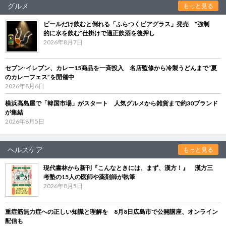
グルメ
もっと見る
ビールだけ飲むと倒れる「ふらつくビアグラス」発売 “強制
的に水を飲む”仕掛けで適正飲酒を後押し
2026年8月7日
セブン‐イレブン、カレー15商品を一斉投入 名店監修から冷製うどんまで“夏
のカレーフェス”を開催中
2026年8月6日
横浜高島屋で「韓国市場」がスタート 人気グルメから雑貨まで約30ブランド
が集結
2026年8月5日
ヘルスケア
もっと見る
現代書林から新刊『こんなときには、まず、漢方！』 漢方三
考塾の15人の医師や薬剤師が執筆
2026年8月5日
重症筋無力症への正しい知識と理解を 8月8日広島市で公開講座、オンライン
配信も