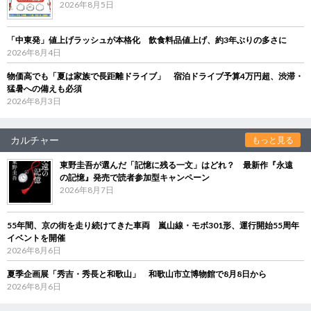
2026年8月5日
「中東発」値上げラッシュが本格化 飲食料品値上げ、約3年ぶりの多さに
2026年8月4日
物価高でも「夏は家族で長距離ドライブ」 宿泊ドライブ予算4万円超、渋滞・
猛暑への備えも必須
2026年8月3日
カルチャー
もっと見る
東野圭吾が選んだ「記憶に残る一文」はどれ？ 最新作『永遠
の記憶』発売で読者参加型キャンペーン
2026年8月7日
55年間、京の街を走り続けてきた車両 嵐山線・モボ301形、運行開始55周年
イベントを開催
2026年8月6日
夏季企画展「秀吉・秀長と和歌山」 和歌山市立博物館で8月8日から
2026年8月6日