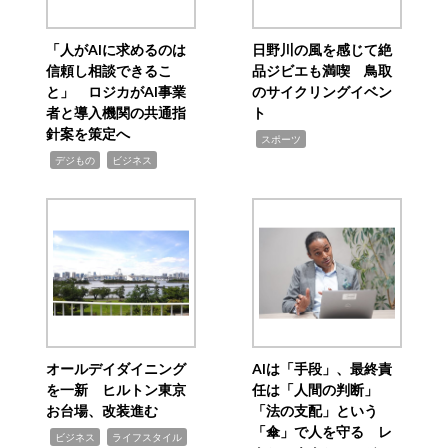
「人がAIに求めるのは
日野川の風を感じて絶
信頼し相談できるこ
品ジビエも満喫 鳥取
と」 ロジカがAI事業
のサイクリングイベン
者と導入機関の共通指
ト
針案を策定へ
,
スポーツ
,
,
デジもの
ビジネス
オールデイダイニング
AIは「手段」、最終責
を一新 ヒルトン東京
任は「人間の判断」
お台場、改装進む
「法の支配」という
「傘」で人を守る レ
,
,
ビジネス
ライフスタイル