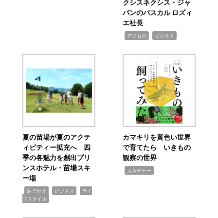
クシスネクシス・ジャ
パンのパスカル ロズィ
エ社長
,
,
デジもの
ビジネス
夏の苗場が夏のアクテ
カマキリを黄色い世界
ィビティー拡充へ 四
で育てたら いきもの
季の各魅力を創出プリ
観察の世界
ンスホテル・苗場スキ
,
カルチャー
ー場
,
,
,
おでかけ
ビジネス
ライ
フスタイル