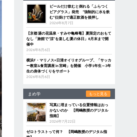
ビールだけ飲むと倒れる「ふらつく
ビアグラス」発売 “強制的に水を飲
む”仕掛けで適正飲酒を後押し
2026年8月7日
【京都 湯の花温泉・すみや亀峰菴】夏限定のおもて
なし「旅館で“涼”を楽しむ夏の休日」8月末まで開
催中
2026年8月6日
横浜F・マリノス×日清オイリオグループ、「サッカ
ー教室&食育講座 in 宮崎」を開催 小学1年生～3年
生の身体づくりをサポート
2026年8月6日
まめ学
もっと見る
写真に埋まっている位置情報はおっ
かないのか 【岡嶋教授のデジタル
指南】
2026年7月22日
ゼロトラストって何？ 【岡嶋教授のデジタル指