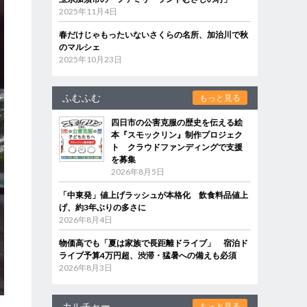
2025年11月4日
春だけじゃもったいないさくらの名所、加治川で秋
のマルシェ
2025年10月23日
ふむふむ
もっと見る
四日市の公害克服の歴史を伝える絵
本『スモックリン』制作プロジェク
ト クラウドファンディングで支援
を募集
2026年8月5日
「中東発」値上げラッシュが本格化 飲食料品値上
げ、約3年ぶりの多さに
2026年8月4日
物価高でも「夏は家族で長距離ドライブ」 宿泊ド
ライブ予算4万円超、渋滞・猛暑への備えも必須
2026年8月3日
カルチャー
もっと見る