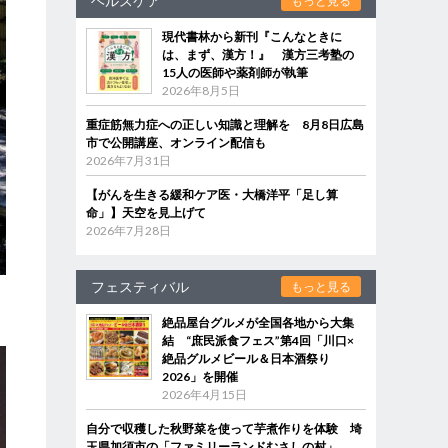
ヘルスケア
もっと見る
現代書林から新刊『こんなときに
は、まず、漢方！』 漢方三考塾の
15人の医師や薬剤師が執筆
2026年8月5日
重症筋無力症への正しい知識と理解を 8月8日広島
市で公開講座、オンライン配信も
2026年7月31日
【がんを生きる緩和ケア医・大橋洋平「足し算
命」】天空を見上げて
2026年7月28日
フェスティバル
もっと見る
絶品屋台グルメが全国各地から大集
結 “庶民派食フェス”第4回「川口×
絶品グルメビール＆日本酒祭り
2026」を開催
2026年4月15日
自分で収穫した秋野菜を使って芋煮作りを体験 埼
玉県加須市の「ファミリーランドむさしの村」