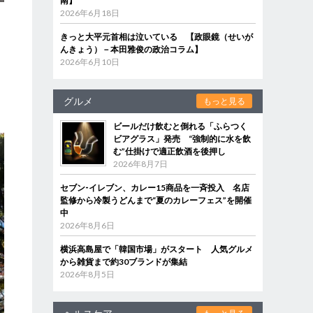
南】
2026年6月18日
きっと大平元首相は泣いている 【政眼鏡（せいが
んきょう）－本田雅俊の政治コラム】
2026年6月10日
こ
グルメ
もっと見る
ビールだけ飲むと倒れる「ふらつく
ビアグラス」発売 “強制的に水を飲
む”仕掛けで適正飲酒を後押し
2026年8月7日
セブン‐イレブン、カレー15商品を一斉投入 名店
監修から冷製うどんまで“夏のカレーフェス”を開催
中
2026年8月6日
横浜高島屋で「韓国市場」がスタート 人気グルメ
から雑貨まで約30ブランドが集結
2026年8月5日