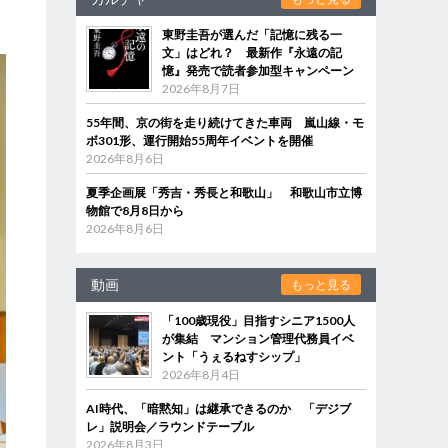
東野圭吾が選んだ「記憶に残る一
文」はどれ？ 最新作『永遠の記
憶』発売で読者参加型キャンペーン
2026年8月7日
55年間、京の街を走り続けてきた車両 嵐山線・モ
ボ301形、運行開始55周年イベントを開催
2026年8月6日
夏季企画展「秀吉・秀長と和歌山」 和歌山市立博
物館で8月8日から
2026年8月6日
動画
もっと見る
「100歳現役」目指すシニア1500人
が集結 マンション管理代務員イベ
ント「うぇるねすシップ」
2026年8月4日
AI時代、「暗黙知」は継承できるのか 「デジブ
レ」説明会／ラウンドテーブル
2026年8月3日