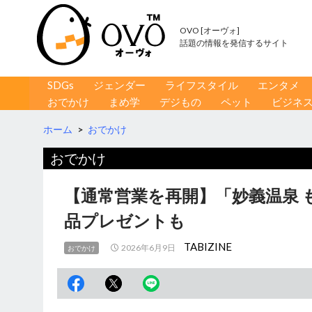
OVO [オーヴォ]
話題の情報を発信するサイト
コンテンツへ移動
検
SDGs
ジェンダー
ライフスタイル
エンタメ
索
おでかけ
まめ学
デジもの
ペット
ビジネ
ホーム
>
おでかけ
おでかけ
【通常営業を再開】「妙義温泉 
品プレゼントも
TABIZINE
2026年6月9日
おでかけ