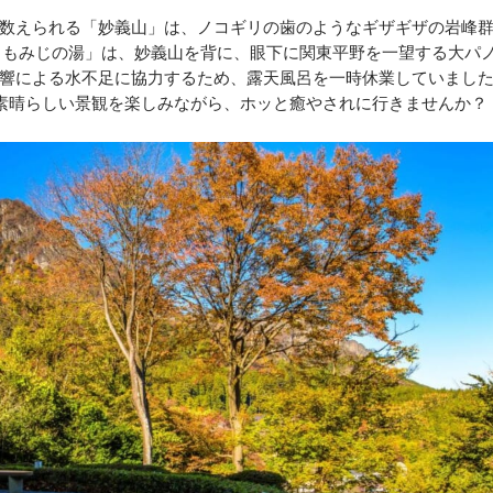
数えられる「妙義山」は、ノコギリの歯のようなギザギザの岩峰
 もみじの湯」は、妙義山を背に、眼下に関東平野を一望する大パ
響による水不足に協力するため、露天風呂を一時休業していまし
。素晴らしい景観を楽しみながら、ホッと癒やされに行きませんか？