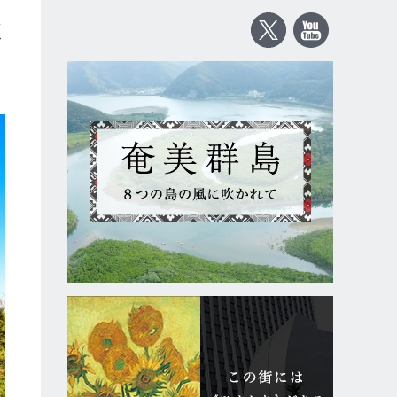
群
ノ
た