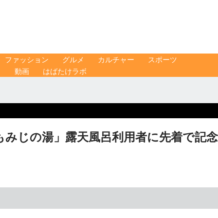
ファッション
グルメ
カルチャー
スポーツ
ス
動画
はばたけラボ
もみじの湯」露天風呂利用者に先着で記念