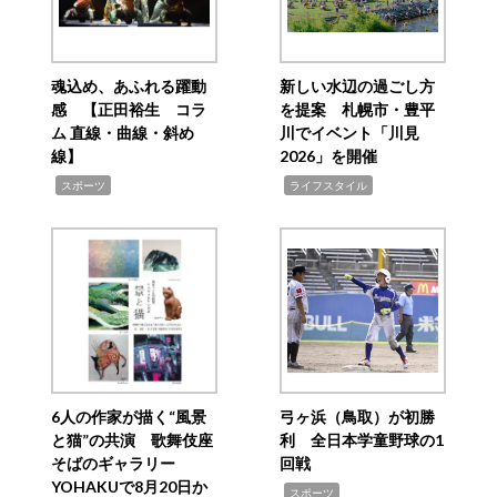
魂込め、あふれる躍動
新しい水辺の過ごし方
感 【正田裕生 コラ
を提案 札幌市・豊平
ム 直線・曲線・斜め
川でイベント「川見
線】
2026」を開催
,
,
スポーツ
ライフスタイル
6人の作家が描く“風景
弓ヶ浜（鳥取）が初勝
と猫”の共演 歌舞伎座
利 全日本学童野球の1
そばのギャラリー
回戦
YOHAKUで8月20日か
,
スポーツ