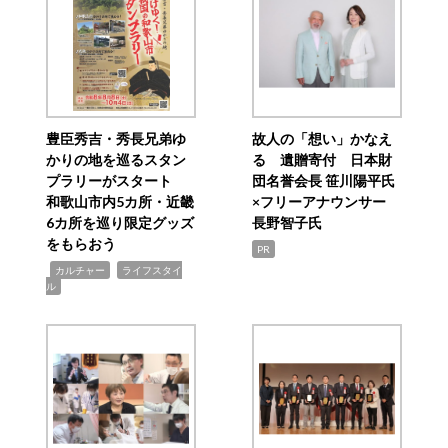
豊臣秀吉・秀長兄弟ゆ
故人の「想い」かなえ
かりの地を巡るスタン
る 遺贈寄付 日本財
プラリーがスタート
団名誉会長 笹川陽平氏
和歌山市内5カ所・近畿
×フリーアナウンサー
6カ所を巡り限定グッズ
長野智子氏
をもらおう
PR
,
,
カルチャー
ライフスタイ
ル