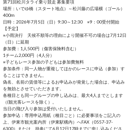
第71回松川タライ乗り競走 募集要項
場所：いでゆ橋（スタート地点）～松川藤の広場横（ゴール）
400m
日時：2026年7月5日（日）9:30～12:30 ※9：00受付開始
【予定】
※小雨決行 天候不順等の理由により開催不可の場合は7月12日
（日）に延期
参加費：1人500円（傷害保険料含む）
1チーム2,000円（4人分）
※子どもレース参加の子どもは参加費無料
参加条件：同一人物が重複してほかのレースに申込（参加）す
ることはできません。
偽名、名前の賃借等によるお申込みが発覚した場合は、申込み
を無効とさせていただきます。
各種目とも同一グループの申し込みは、最大4人までとします
（(観光客レースを除く）。
当日の飛び入り参加は受付いたしません。
参加申込：専用申込用紙（種目ごと）に必要事項をご記入の
上、伊東市観光案内所（伊東駅構内）へFAX（0557-37-
6300）または、持参にて6月12日17時までに申し込みくださ