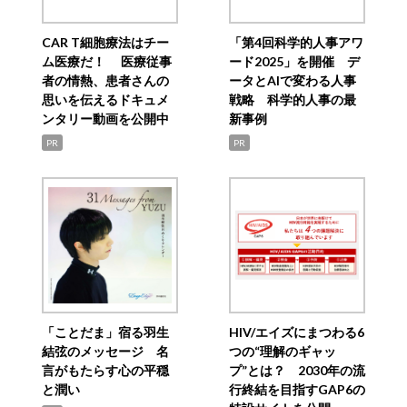
CAR T細胞療法はチー
「第4回科学的人事アワ
ム医療だ！ 医療従事
ード2025」を開催 デ
者の情熱、患者さんの
ータとAIで変わる人事
思いを伝えるドキュメ
戦略 科学的人事の最
ンタリー動画を公開中
新事例
PR
PR
「ことだま」宿る羽生
HIV/エイズにまつわる6
結弦のメッセージ 名
つの“理解のギャッ
言がもたらす心の平穏
プ”とは？ 2030年の流
と潤い
行終結を目指すGAP6の