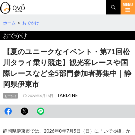
検
索
コ
ン
テ
ホーム
>
おでかけ
ン
おでかけ
ツ
へ
移
【夏のユニークなイベント・第71回松
動
川タライ乗り競走】観光客レースや国
際レースなど全5部門参加者募集中｜静
岡県伊東市
TABIZINE
2026年6月18日
おでかけ
静岡県伊東市では、2026年8年7月5日（日）に「いでゆ橋」か