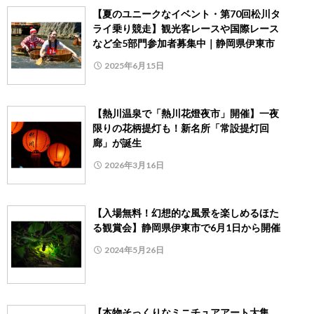
【夏のユニークなイベント・第70回松川タ
ライ乗り競走】観光客レースや国際レース
など全5部門参加者募集中｜静岡県伊東市
2025年6月15日
【熱川温泉で「熱川花燈夜市」開催】一夜
限りの花柄提灯も！新名所「常設提灯回
廊」が誕生
2026年3月16日
【入場無料！幻想的な風景を楽しめるほた
る観賞会】静岡県伊東市で6月1日から開催
2024年5月26日
【本物そっくりなミニチュアアート大集