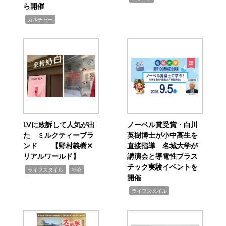
ら開催
,
カルチャー
LVに敗訴して人気が出
ノーベル賞受賞・白川
た ミルクティーブラ
英樹博士が小中高生を
ンド 【野村義樹✕
直接指導 名城大学が
リアルワールド】
講演会と導電性プラス
チック実験イベントを
,
,
ライフスタイル
社会
開催
,
ライフスタイル