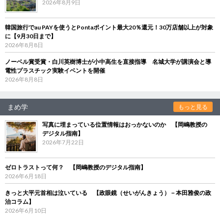
2026年8月9日
韓国旅行でau PAYを使うとPontaポイント最大20％還元！30万店舗以上が対象
に【9月30日まで】
2026年8月8日
ノーベル賞受賞・白川英樹博士が小中高生を直接指導 名城大学が講演会と導
電性プラスチック実験イベントを開催
2026年8月8日
まめ学
もっと見る
写真に埋まっている位置情報はおっかないのか 【岡嶋教授の
デジタル指南】
2026年7月22日
ゼロトラストって何？ 【岡嶋教授のデジタル指南】
2026年6月18日
きっと大平元首相は泣いている 【政眼鏡（せいがんきょう）－本田雅俊の政
治コラム】
2026年6月10日