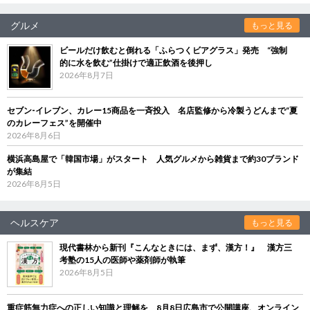
グルメ
もっと見る
ビールだけ飲むと倒れる「ふらつくビアグラス」発売 “強制
的に水を飲む”仕掛けで適正飲酒を後押し
2026年8月7日
セブン‐イレブン、カレー15商品を一斉投入 名店監修から冷製うどんまで“夏
のカレーフェス”を開催中
2026年8月6日
横浜高島屋で「韓国市場」がスタート 人気グルメから雑貨まで約30ブランド
が集結
2026年8月5日
ヘルスケア
もっと見る
現代書林から新刊『こんなときには、まず、漢方！』 漢方三
考塾の15人の医師や薬剤師が執筆
2026年8月5日
重症筋無力症への正しい知識と理解を 8月8日広島市で公開講座、オンライン