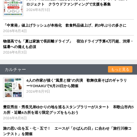
ロジェクト クラウドファンディングで支援を募集
2026年8月5日
「中東発」値上げラッシュが本格化 飲食料品値上げ、約3年ぶりの多さに
2026年8月4日
物価高でも「夏は家族で長距離ドライブ」 宿泊ドライブ予算4万円超、渋滞・
猛暑への備えも必須
2026年8月3日
カルチャー
もっと見る
6人の作家が描く“風景と猫”の共演 歌舞伎座そばのギャラリ
ーYOHAKUで8月20日から開催
2026年8月9日
豊臣秀吉・秀長兄弟ゆかりの地を巡るスタンプラリーがスタート 和歌山市内5
カ所・近畿6カ所を巡り限定グッズをもらおう
2026年8月8日
旅の思い出を五・七・五で！ エースが「かばんの日」に合わせ「旅行川柳コ
ンテスト」を開催