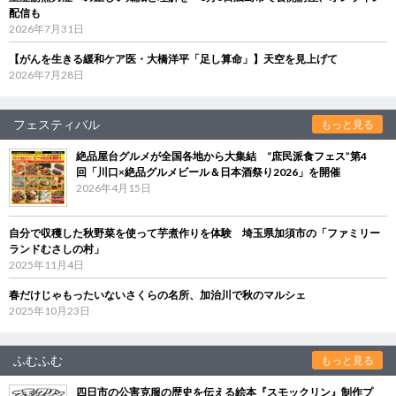
配信も
2026年7月31日
【がんを生きる緩和ケア医・大橋洋平「足し算命」】天空を見上げて
2026年7月28日
フェスティバル
もっと見る
絶品屋台グルメが全国各地から大集結 “庶民派食フェス”第4
回「川口×絶品グルメビール＆日本酒祭り2026」を開催
2026年4月15日
自分で収穫した秋野菜を使って芋煮作りを体験 埼玉県加須市の「ファミリー
ランドむさしの村」
2025年11月4日
春だけじゃもったいないさくらの名所、加治川で秋のマルシェ
2025年10月23日
ふむふむ
もっと見る
四日市の公害克服の歴史を伝える絵本『スモックリン』制作プ