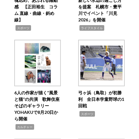
魂込め、あふれる躍動
新しい水辺の過ごし方
感 【正田裕生 コラ
を提案 札幌市・豊平
ム 直線・曲線・斜め
川でイベント「川見
線】
2026」を開催
,
,
スポーツ
ライフスタイル
6人の作家が描く“風景
弓ヶ浜（鳥取）が初勝
と猫”の共演 歌舞伎座
利 全日本学童野球の1
そばのギャラリー
回戦
YOHAKUで8月20日か
,
スポーツ
ら開催
,
カルチャー