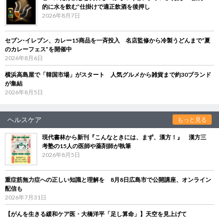
的に水を飲む”仕掛けで適正飲酒を後押し
2026年8月7日
セブン‐イレブン、カレー15商品を一斉投入 名店監修から冷製うどんまで“夏
のカレーフェス”を開催中
2026年8月6日
横浜高島屋で「韓国市場」がスタート 人気グルメから雑貨まで約30ブランド
が集結
2026年8月5日
ヘルスケア
もっと見る
現代書林から新刊『こんなときには、まず、漢方！』 漢方三
考塾の15人の医師や薬剤師が執筆
2026年8月5日
重症筋無力症への正しい知識と理解を 8月8日広島市で公開講座、オンライン
配信も
2026年7月31日
【がんを生きる緩和ケア医・大橋洋平「足し算命」】天空を見上げて