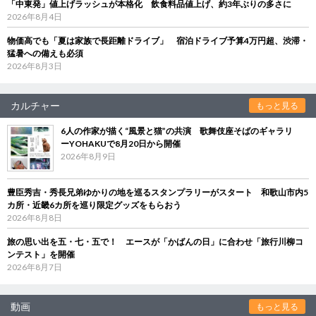
「中東発」値上げラッシュが本格化 飲食料品値上げ、約3年ぶりの多さに
2026年8月4日
物価高でも「夏は家族で長距離ドライブ」 宿泊ドライブ予算4万円超、渋滞・
猛暑への備えも必須
2026年8月3日
カルチャー
もっと見る
6人の作家が描く“風景と猫”の共演 歌舞伎座そばのギャラリ
ーYOHAKUで8月20日から開催
2026年8月9日
豊臣秀吉・秀長兄弟ゆかりの地を巡るスタンプラリーがスタート 和歌山市内5
カ所・近畿6カ所を巡り限定グッズをもらおう
2026年8月8日
旅の思い出を五・七・五で！ エースが「かばんの日」に合わせ「旅行川柳コ
ンテスト」を開催
2026年8月7日
動画
もっと見る