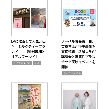
LVに敗訴して人気が出
ノーベル賞受賞・白川
た ミルクティーブラ
英樹博士が小中高生を
ンド 【野村義樹✕
直接指導 名城大学が
リアルワールド】
講演会と導電性プラス
チック実験イベントを
,
,
ライフスタイル
社会
開催
,
ライフスタイル