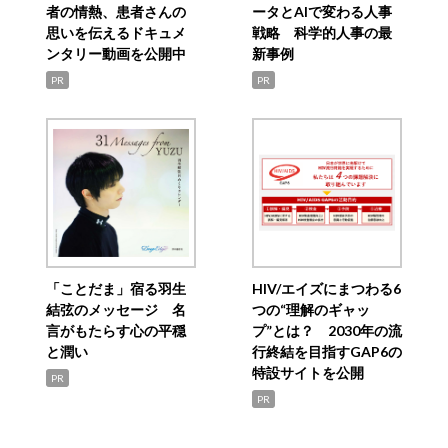
者の情熱、患者さんの
ータとAIで変わる人事
思いを伝えるドキュメ
戦略 科学的人事の最
ンタリー動画を公開中
新事例
PR
PR
「ことだま」宿る羽生
HIV/エイズにまつわる6
結弦のメッセージ 名
つの“理解のギャッ
言がもたらす心の平穏
プ”とは？ 2030年の流
と潤い
行終結を目指すGAP6の
特設サイトを公開
PR
PR