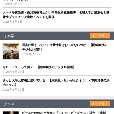
2026年8月8日
ノーベル賞受賞・白川英樹博士が小中高生を直接指導 名城大学が講演会と導
電性プラスチック実験イベントを開催
2026年8月8日
まめ学
もっと見る
写真に埋まっている位置情報はおっかないのか 【岡嶋教授の
デジタル指南】
2026年7月22日
ゼロトラストって何？ 【岡嶋教授のデジタル指南】
2026年6月18日
きっと大平元首相は泣いている 【政眼鏡（せいがんきょう）－本田雅俊の政
治コラム】
2026年6月10日
グルメ
もっと見る
ビールだけ飲むと倒れる「ふらつくビアグラス」発売 “強制