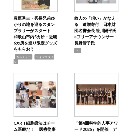
豊臣秀吉・秀長兄弟ゆ
故人の「想い」かなえ
かりの地を巡るスタン
る 遺贈寄付 日本財
プラリーがスタート
団名誉会長 笹川陽平氏
和歌山市内5カ所・近畿
×フリーアナウンサー
6カ所を巡り限定グッズ
長野智子氏
をもらおう
PR
,
,
カルチャー
ライフスタイ
ル
CAR T細胞療法はチー
「第4回科学的人事アワ
ム医療だ！ 医療従事
ード2025」を開催 デ