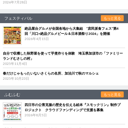
2026年7月28日
フェスティバル
もっと見る
絶品屋台グルメが全国各地から大集結 “庶民派食フェス”第4
回「川口×絶品グルメビール＆日本酒祭り2026」を開催
2026年4月15日
自分で収穫した秋野菜を使って芋煮作りを体験 埼玉県加須市の「ファミリー
ランドむさしの村」
2025年11月4日
春だけじゃもったいないさくらの名所、加治川で秋のマルシェ
2025年10月23日
ふむふむ
もっと見る
四日市の公害克服の歴史を伝える絵本『スモックリン』制作プ
ロジェクト クラウドファンディングで支援を募集
2026年8月5日