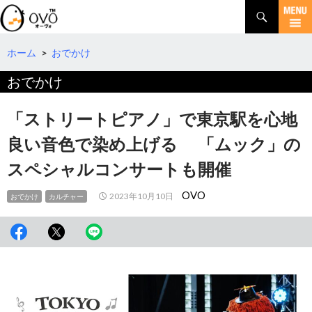
検
索
コ
ン
テ
ホーム
>
おでかけ
ン
おでかけ
ツ
へ
移
「ストリートピアノ」で東京駅を心地
動
良い音色で染め上げる 「ムック」の
スペシャルコンサートも開催
OVO
2023年10月10日
おでかけ
カルチャー