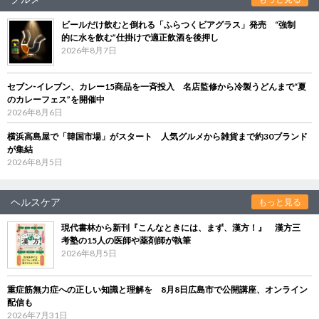
ビールだけ飲むと倒れる「ふらつくビアグラス」発売 “強制
的に水を飲む”仕掛けで適正飲酒を後押し
2026年8月7日
セブン‐イレブン、カレー15商品を一斉投入 名店監修から冷製うどんまで“夏
のカレーフェス”を開催中
2026年8月6日
横浜高島屋で「韓国市場」がスタート 人気グルメから雑貨まで約30ブランド
が集結
2026年8月5日
ヘルスケア
もっと見る
現代書林から新刊『こんなときには、まず、漢方！』 漢方三
考塾の15人の医師や薬剤師が執筆
2026年8月5日
重症筋無力症への正しい知識と理解を 8月8日広島市で公開講座、オンライン
配信も
2026年7月31日