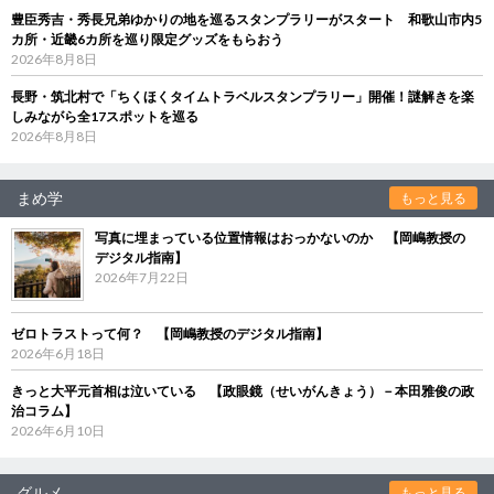
豊臣秀吉・秀長兄弟ゆかりの地を巡るスタンプラリーがスタート 和歌山市内5
カ所・近畿6カ所を巡り限定グッズをもらおう
2026年8月8日
長野・筑北村で「ちくほくタイムトラベルスタンプラリー」開催！謎解きを楽
しみながら全17スポットを巡る
2026年8月8日
まめ学
もっと見る
写真に埋まっている位置情報はおっかないのか 【岡嶋教授の
デジタル指南】
2026年7月22日
ゼロトラストって何？ 【岡嶋教授のデジタル指南】
2026年6月18日
きっと大平元首相は泣いている 【政眼鏡（せいがんきょう）－本田雅俊の政
治コラム】
2026年6月10日
グルメ
もっと見る