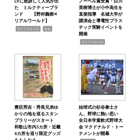
LVに敗訴して人気が出
ノーベル賞受賞・白川
た ミルクティーブラ
英樹博士が小中高生を
ンド 【野村義樹✕
直接指導 名城大学が
リアルワールド】
講演会と導電性プラス
チック実験イベントを
,
,
ライフスタイル
社会
開催
,
ライフスタイル
豊臣秀吉・秀長兄弟ゆ
始球式の杉谷拳士さ
かりの地を巡るスタン
ん、野球に熱い思い
プラリーがスタート
全日本学童軟式野球大
和歌山市内5カ所・近畿
会 マクドナルド・トー
6カ所を巡り限定グッズ
ナメントが開幕
をもらおう