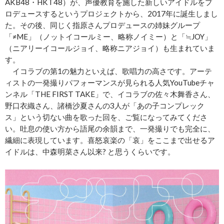
AKB48・HKT48）が、声優教育を施した新しいアイドルをプ
ロデュースするというプロジェクトから、2017年に誕生しまし
た。その後、同じく指原さんプロデュースの姉妹グループ
「≠ME」（ノットイコールミー、略称ノイミー）と「≒JOY」
（ニアリーイコールジョイ、略称ニアジョイ）も生まれていま
す。
イコラブの第1の魅力といえば、歌唱力の高さです。アーテ
ィストの一発撮りパフォーマンスが見られる人気YouTubeチャ
ンネル「THE FIRST TAKE」で、イコラブの佐々木舞香さん、
野口衣織さん、諸橋沙夏さんの3人が「あの子コンプレック
ス」という切ない曲を歌った回を、ご覧になってみてくださ
い。吐息の使い方から語尾の余韻まで、一発撮りでも完全に、
繊細に表現しています。喜怒哀楽の「哀」をここまで出せるア
イドルは、中森明菜さん以来? と思うくらいです。