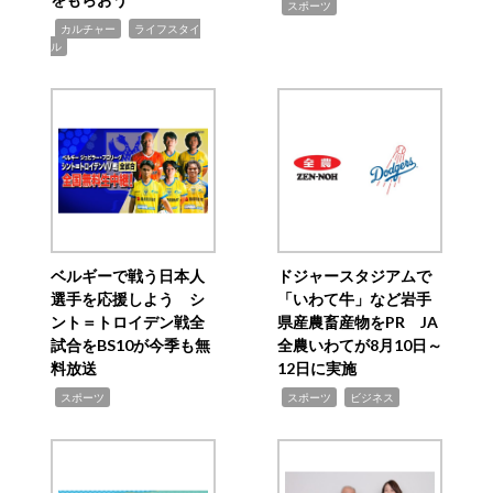
,
スポーツ
,
,
カルチャー
ライフスタイ
ル
ベルギーで戦う日本人
ドジャースタジアムで
選手を応援しよう シ
「いわて牛」など岩手
ント＝トロイデン戦全
県産農畜産物をPR JA
試合をBS10が今季も無
全農いわてが8月10日～
料放送
12日に実施
,
,
,
スポーツ
スポーツ
ビジネス