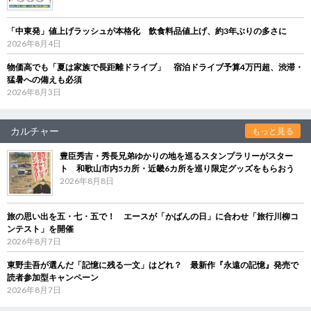
「中東発」値上げラッシュが本格化 飲食料品値上げ、約3年ぶりの多さに
2026年8月4日
物価高でも「夏は家族で長距離ドライブ」 宿泊ドライブ予算4万円超、渋滞・
猛暑への備えも必須
2026年8月3日
カルチャー
もっと見る
豊臣秀吉・秀長兄弟ゆかりの地を巡るスタンプラリーがスター
ト 和歌山市内5カ所・近畿6カ所を巡り限定グッズをもらおう
2026年8月8日
旅の思い出を五・七・五で！ エースが「かばんの日」に合わせ「旅行川柳コ
ンテスト」を開催
2026年8月7日
東野圭吾が選んだ「記憶に残る一文」はどれ？ 最新作『永遠の記憶』発売で
読者参加型キャンペーン
2026年8月7日