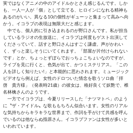
実ではなくアニメの中のアイドルかとさえ感じるんです。しか
も、一人一人が「個」として立てる、ヒロインになれる精神も
あるのがいい。異なる10の個性がギューッと集まって高みへ向
かう。イコラブの表現は無限大だと感じます。
中でも、個人的に引き込まれるのが野口さんです。私が担当
しているラジオの生放送に、イコラブは何度もゲスト出演して
くださっていて、話すと野口さんはすごく謙虚。声がかわい
く、ずっと楽しそうにいてくれます。「部屋が片付けられない
です」とか、ちょっとずぼらでおっちょこちょいなのですが、
ライブを見に行くと、色気が出て、かつミステリアス。「この
人を詳しく知りたい!」と本能的に思わされます。ミュージック
ビデオなら例えば、女性のドロついた情念を歌うソロ曲「拝
啓 貴方様」（発表時21歳）の彼女は、格好良くて妖艶で、椎
名林檎さんのようです。
一方でイコラブは、今夏リリースした「ナツマトペ」のよう
に〝ザ・アイドル〟な歌ももちろん似合います。女性のリアル
な気持ちからキラキラな世界まで、作詞を手がけて共感を呼ん
でいるのは他ならぬ指原さん。イコラブファンは女性が多いと
いわれています。