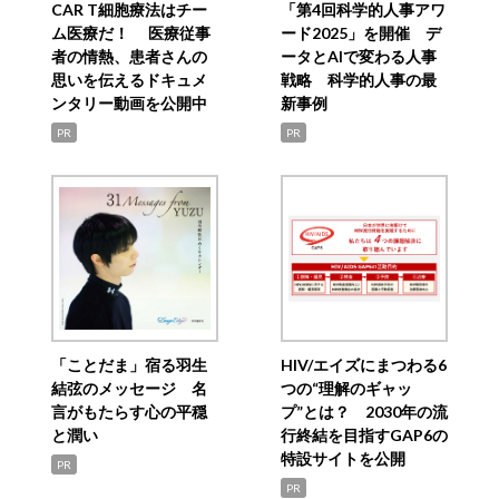
CAR T細胞療法はチー
「第4回科学的人事アワ
ム医療だ！ 医療従事
ード2025」を開催 デ
者の情熱、患者さんの
ータとAIで変わる人事
思いを伝えるドキュメ
戦略 科学的人事の最
ンタリー動画を公開中
新事例
PR
PR
「ことだま」宿る羽生
HIV/エイズにまつわる6
結弦のメッセージ 名
つの“理解のギャッ
言がもたらす心の平穏
プ”とは？ 2030年の流
と潤い
行終結を目指すGAP6の
特設サイトを公開
PR
PR