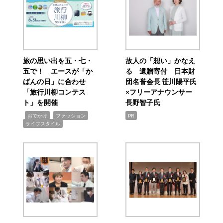
旅の思い出を五・七・
故人の「想い」かなえ
五で！ エースが「か
る 遺贈寄付 日本財
ばんの日」に合わせ
団名誉会長 笹川陽平氏
「旅行川柳コンテス
×フリーアナウンサー
ト」を開催
長野智子氏
,
,
,
おでかけ
ファッション
PR
ライフスタイル