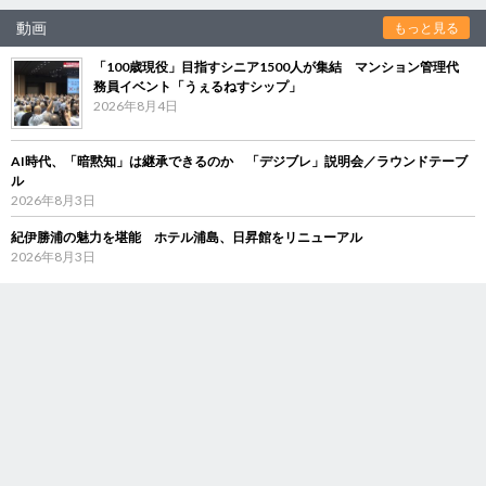
動画
もっと見る
「100歳現役」目指すシニア1500人が集結 マンション管理代
務員イベント「うぇるねすシップ」
2026年8月4日
AI時代、「暗黙知」は継承できるのか 「デジブレ」説明会／ラウンドテーブ
ル
2026年8月3日
紀伊勝浦の魅力を堪能 ホテル浦島、日昇館をリニューアル
2026年8月3日