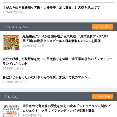
【がんを生きる緩和ケア医・大橋洋平「足し算命」】天空を見上げて
2026年7月28日
フェスティバル
もっと見る
絶品屋台グルメが全国各地から大集結 “庶民派食フェス”第4
回「川口×絶品グルメビール＆日本酒祭り2026」を開催
2026年4月15日
自分で収穫した秋野菜を使って芋煮作りを体験 埼玉県加須市の「ファミリー
ランドむさしの村」
2025年11月4日
春だけじゃもったいないさくらの名所、加治川で秋のマルシェ
2025年10月23日
ふむふむ
もっと見る
四日市の公害克服の歴史を伝える絵本『スモックリン』制作プ
ロジェクト クラウドファンディングで支援を募集
2026年8月5日