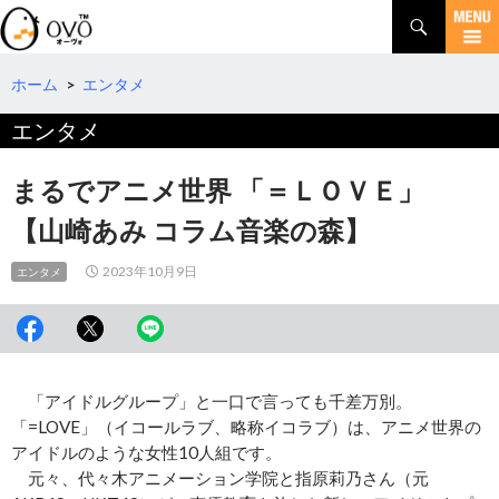
検
索
コ
ン
テ
ホーム
>
エンタメ
ン
エンタメ
ツ
へ
移
まるでアニメ世界 「＝ＬＯＶＥ」
動
【山崎あみ コラム音楽の森】
2023年10月9日
エンタメ
「アイドルグループ」と一口で言っても千差万別。
「=LOVE」（イコールラブ、略称イコラブ）は、アニメ世界の
アイドルのような女性10人組です。
元々、代々木アニメーション学院と指原莉乃さん（元