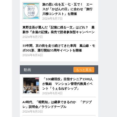
旅の思い出を五・七・五で！ エー
スが「かばんの日」に合わせ「旅行
川柳コンテスト」を開催
2026年8月7日
東野圭吾が選んだ「記憶に残る一文」はどれ？ 最
新作『永遠の記憶』発売で読者参加型キャンペーン
2026年8月7日
55年間、京の街を走り続けてきた車両 嵐山線・モ
ボ301形、運行開始55周年イベントを開催
2026年8月6日
動画
もっと見る
「100歳現役」目指すシニア1500人
が集結 マンション管理代務員イベ
ント「うぇるねすシップ」
2026年8月4日
AI時代、「暗黙知」は継承できるのか 「デジブ
レ」説明会／ラウンドテーブル
2026年8月3日