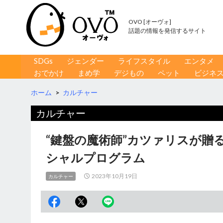
OVO [オーヴォ]
話題の情報を発信するサイト
コンテンツへ移動
検
SDGs
ジェンダー
ライフスタイル
エンタメ
索
おでかけ
まめ学
デジもの
ペット
ビジネ
ホーム
>
カルチャー
カルチャー
“鍵盤の魔術師”カツァリスが贈
シャルプログラム
2023年10月19日
カルチャー