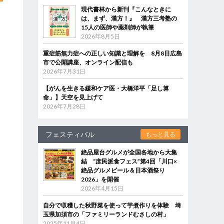
現代書林から新刊『こんなときに
は、まず、漢方！』 漢方三考塾の
15人の医師や薬剤師が執筆
2026年8月5日
重症筋無力症への正しい知識と理解を 8月8日広島
市で公開講座、オンライン配信も
2026年7月31日
【がんを生きる緩和ケア医・大橋洋平「足し算
命」】天空を見上げて
2026年7月28日
フェスティバル
もっと見る
絶品屋台グルメが全国各地から大集
結 “庶民派食フェス”第4回「川口×
絶品グルメビール＆日本酒祭り
2026」を開催
2026年4月15日
自分で収穫した秋野菜を使って芋煮作りを体験 埼
玉県加須市の「ファミリーランドむさしの村」
2025年11月4日