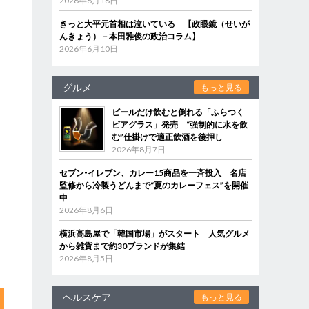
2026年6月18日
きっと大平元首相は泣いている 【政眼鏡（せいが
んきょう）－本田雅俊の政治コラム】
2026年6月10日
グルメ
もっと見る
ビールだけ飲むと倒れる「ふらつく
ビアグラス」発売 “強制的に水を飲
む”仕掛けで適正飲酒を後押し
2026年8月7日
セブン‐イレブン、カレー15商品を一斉投入 名店
監修から冷製うどんまで“夏のカレーフェス”を開催
中
2026年8月6日
横浜高島屋で「韓国市場」がスタート 人気グルメ
から雑貨まで約30ブランドが集結
2026年8月5日
ヘルスケア
もっと見る