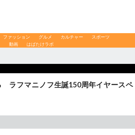
ファッション
グルメ
カルチャー
スポーツ
ス
動画
はばたけラボ
る ラフマニノフ生誕150周年イヤースペ