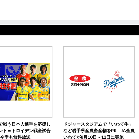
で戦う日本人選手を応援し
ドジャースタジアムで「いわて牛」
ント＝トロイデン戦全試合
など岩手県産農畜産物をPR JA全農
0が今季も無料放送
いわてが8月10日～12日に実施