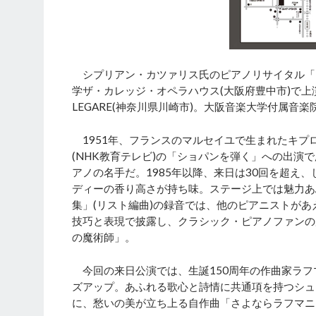
シプリアン・カツァリス氏のピアノリサイタル「～
学ザ・カレッジ・オペラハウス(大阪府豊中市)で
LEGARE(神奈川県川崎市)。大阪音楽大学付属
1951年、フランスのマルセイユで生まれたキプ
(NHK教育テレビ)の「ショパンを弾く」への出演
アノの名手だ。1985年以降、来日は30回を超え
ディーの香り高さが持ち味。ステージ上では魅力あ
集」(リスト編曲)の録音では、他のピアニストが
技巧と表現で披露し、クラシック・ピアノファンの
の魔術師」。
今回の来日公演では、生誕150周年の作曲家ラフ
ズアップ。あふれる歌心と詩情に共通項を持つシュ
に、愁いの美が立ち上る自作曲「さよならラフマニ