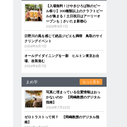
【入場無料！けやきひろば秋のビー
ル祭り】300種類以上のクラフトビー
ルが集まる！土日祝日はアーリーオ
ープンも｜さいたま新都心
2026年8月7日
日野川の風を感じて絶品ジビエも満喫 鳥取のサイ
クリングイベント
2026年8月7日
オールデイダイニングを一新 ヒルトン東京お台
場、改装進む
2026年8月7日
まめ学
もっと見る
写真に埋まっている位置情報はおっ
かないのか 【岡嶋教授のデジタル
指南】
2026年7月22日
ゼロトラストって何？ 【岡嶋教授のデジタル指
南】