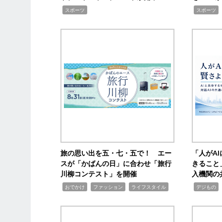
,
,
スポーツ
スポーツ
旅の思い出を五・七・五で！ エー
「人がA
スが「かばんの日」に合わせ「旅行
きること
川柳コンテスト」を開催
入機関の
,
,
,
,
,
おでかけ
ファッション
ライフスタイル
デジもの