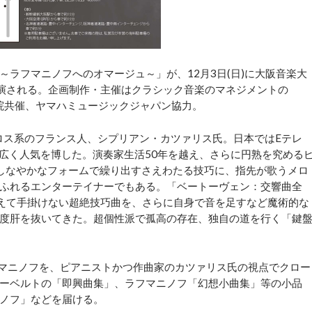
ラフマニノフへのオマージュ～」が、12月3日(日)に大阪音楽大
上演される。企画制作・主催はクラシック音楽のマネジメントの
音楽院共催、ヤマハミュージックジャパン協力。
ロス系のフランス人、シプリアン・カツァリス氏。日本ではEテレ
で広く人気を博した。演奏家生活50年を越え、さらに円熟を究める
、しなやかなフォームで繰り出すさえわたる技巧に、指先が歌うメロ
ふれるエンターテイナーでもある。「ベートーヴェン：交響曲全
あえて手掛けない超絶技巧曲を、さらに自身で音を足すなど魔術的な
度肝を抜いてきた。超個性派で孤高の存在、独自の道を行く「鍵
マニノフを、ピアニストかつ作曲家のカツァリス氏の視点でクロー
ーベルトの「即興曲集」、ラフマニノフ「幻想小曲集」等の小品
ノフ」などを届ける。