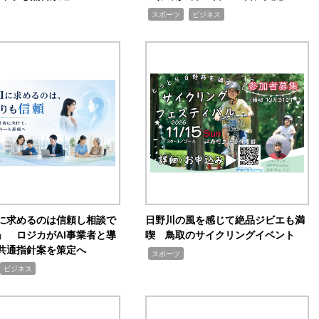
,
,
スポーツ
ビジネス
Iに求めるのは信頼し相談で
日野川の風を感じて絶品ジビエも満
」 ロジカがAI事業者と導
喫 鳥取のサイクリングイベント
共通指針案を策定へ
,
スポーツ
ビジネス