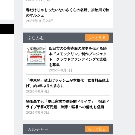
春だけじゃもったいないさくらの名所、加治川で秋
のマルシェ
2025年10月23日
ふむふむ
もっと見る
四日市の公害克服の歴史を伝える絵
本『スモックリン』制作プロジェク
ト クラウドファンディングで支援
を募集
2026年8月5日
「中東発」値上げラッシュが本格化 飲食料品値上
げ、約3年ぶりの多さに
2026年8月4日
物価高でも「夏は家族で長距離ドライブ」 宿泊ド
ライブ予算4万円超、渋滞・猛暑への備えも必須
2026年8月3日
カルチャー
もっと見る