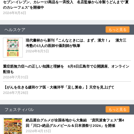
セブン‐イレブン、カレー15商品を一斉投入 名店監修から冷製うどんまで“夏
のカレーフェス”を開催中
2026年8月6日
ヘルスケア
もっと見る
現代書林から新刊『こんなときには、まず、漢方！』 漢方三
考塾の15人の医師や薬剤師が執筆
2026年8月5日
重症筋無力症への正しい知識と理解を 8月8日広島市で公開講座、オンライン
配信も
2026年7月31日
【がんを生きる緩和ケア医・大橋洋平「足し算命」】天空を見上げて
2026年7月28日
フェスティバル
もっと見る
絶品屋台グルメが全国各地から大集結 “庶民派食フェス”第4
回「川口×絶品グルメビール＆日本酒祭り2026」を開催
2026年4月15日