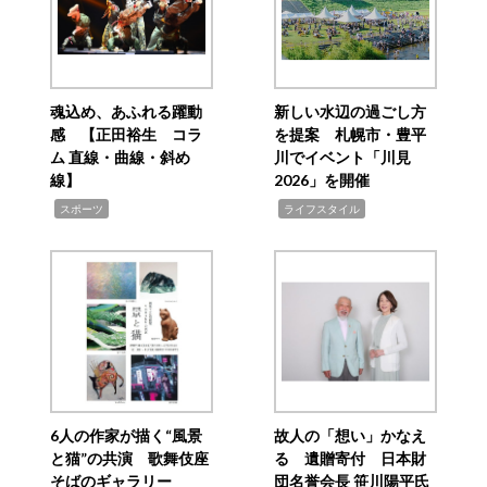
魂込め、あふれる躍動
新しい水辺の過ごし方
感 【正田裕生 コラ
を提案 札幌市・豊平
ム 直線・曲線・斜め
川でイベント「川見
線】
2026」を開催
,
,
スポーツ
ライフスタイル
6人の作家が描く“風景
故人の「想い」かなえ
と猫”の共演 歌舞伎座
る 遺贈寄付 日本財
そばのギャラリー
団名誉会長 笹川陽平氏