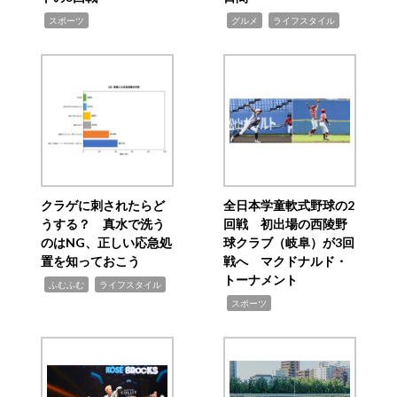
,
,
,
スポーツ
グルメ
ライフスタイル
クラゲに刺されたらど
全日本学童軟式野球の2
うする？ 真水で洗う
回戦 初出場の西陵野
のはNG、正しい応急処
球クラブ（岐阜）が3回
置を知っておこう
戦へ マクドナルド・
トーナメント
,
,
ふむふむ
ライフスタイル
,
スポーツ