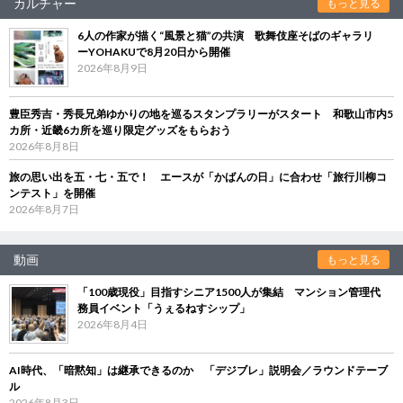
カルチャー
もっと見る
6人の作家が描く“風景と猫”の共演 歌舞伎座そばのギャラリ
ーYOHAKUで8月20日から開催
2026年8月9日
豊臣秀吉・秀長兄弟ゆかりの地を巡るスタンプラリーがスタート 和歌山市内5
カ所・近畿6カ所を巡り限定グッズをもらおう
2026年8月8日
旅の思い出を五・七・五で！ エースが「かばんの日」に合わせ「旅行川柳コ
ンテスト」を開催
2026年8月7日
動画
もっと見る
「100歳現役」目指すシニア1500人が集結 マンション管理代
務員イベント「うぇるねすシップ」
2026年8月4日
AI時代、「暗黙知」は継承できるのか 「デジブレ」説明会／ラウンドテーブ
ル
2026年8月3日