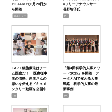
YOHAKUで8月20日か
×フリーアナウンサー
ら開催
長野智子氏
,
カルチャー
PR
CAR T細胞療法はチー
「第4回科学的人事アワ
ム医療だ！ 医療従事
ード2025」を開催 デ
者の情熱、患者さんの
ータとAIで変わる人事
思いを伝えるドキュメ
戦略 科学的人事の最
ンタリー動画を公開中
新事例
PR
PR