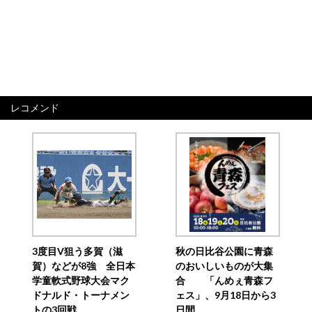
レコメンド
3度目V狙う多賀（滋
秋の日比谷公園に青森
賀）などが8強 全日本
のおいしいものが大集
学童軟式野球大会マク
合 「んめぇ青森フ
ドナルド・トーナメン
ェス」、9月18日から3
トの3回戦
日間