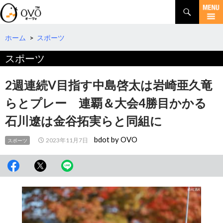
検
索
コ
ン
テ
ホーム
>
スポーツ
ン
スポーツ
ツ
へ
移
2週連続V目指す中島啓太は岩崎亜久竜
動
らとプレー 連覇＆大会4勝目かかる
石川遼は金谷拓実らと同組に
bdot by OVO
2023年11月7日
スポーツ