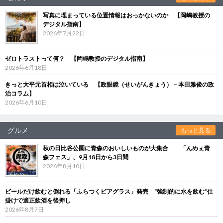
写真に埋まっている位置情報はおっかないのか 【岡嶋教授の
デジタル指南】
2026年7月22日
ゼロトラストって何？ 【岡嶋教授のデジタル指南】
2026年6月18日
きっと大平元首相は泣いている 【政眼鏡（せいがんきょう）－本田雅俊の政
治コラム】
2026年6月10日
グルメ
もっと見る
秋の日比谷公園に青森のおいしいものが大集合 「んめぇ青
森フェス」、9月18日から3日間
2026年8月10日
ビールだけ飲むと倒れる「ふらつくビアグラス」発売 “強制的に水を飲む”仕
掛けで適正飲酒を後押し
2026年8月7日