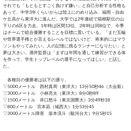
それでも「もともとすごく負けず嫌い」と自己分析する性格も
あって、中学3年くらいからは陸上にのめり込み、福岡・自由
ケ丘高から東洋大に進んだ。大学では2年連続で箱根駅伝の山
下りの6区を力走。1年時は区間13位、2年時は同8位で、今季
はチームで総合優勝することを目標に置いている。「まだ五輪
や世界選手権とか言えるレべルではないけど、将来的にはマラ
ソンもやってみたい。人の記憶に残るランナーになりたい」と
夢は大きい。酒井監督は「まずは年間を通して練習ができる体
を作って、学生トップレベルの選手になってほしい」と話し
た。
各種目の優勝者は以下の通り。
▽5000メートル 西村真周（東洋大）13分50秒46（大会新）
▽3000メートル 小林亮太（東洋大）8分0秒89
▽1500メートル 井口愁斗（東京国際大）3分49秒18
▽800メートル 宮本凪（城西大）1分53分45
▽3000メートル障害 坂本滉斗（駿河台大）9分5秒15