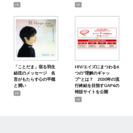
PR
PR
「ことだま」宿る羽生
HIV/エイズにまつわる6
結弦のメッセージ 名
つの“理解のギャッ
言がもたらす心の平穏
プ”とは？ 2030年の流
と潤い
行終結を目指すGAP6の
特設サイトを公開
PR
PR