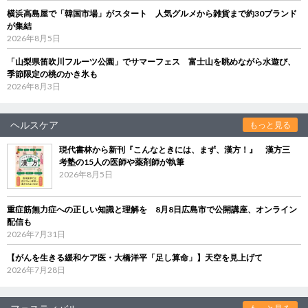
横浜高島屋で「韓国市場」がスタート 人気グルメから雑貨まで約30ブランド
が集結
2026年8月5日
「山梨県笛吹川フルーツ公園」でサマーフェス 富士山を眺めながら水遊び、
季節限定の桃のかき氷も
2026年8月3日
ヘルスケア
もっと見る
現代書林から新刊『こんなときには、まず、漢方！』 漢方三
考塾の15人の医師や薬剤師が執筆
2026年8月5日
重症筋無力症への正しい知識と理解を 8月8日広島市で公開講座、オンライン
配信も
2026年7月31日
【がんを生きる緩和ケア医・大橋洋平「足し算命」】天空を見上げて
2026年7月28日