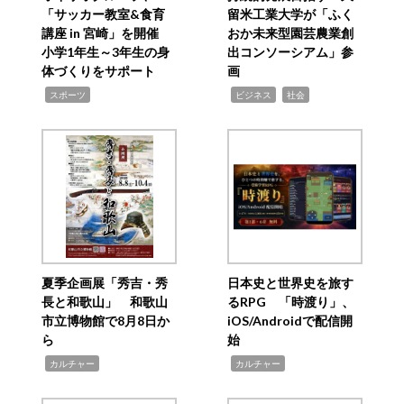
「サッカー教室&食育
留米工業大学が「ふく
講座 in 宮崎」を開催
おか未来型園芸農業創
小学1年生～3年生の身
出コンソーシアム」参
体づくりをサポート
画
,
,
,
スポーツ
ビジネス
社会
夏季企画展「秀吉・秀
日本史と世界史を旅す
長と和歌山」 和歌山
るRPG 「時渡り」、
市立博物館で8月8日か
iOS/Androidで配信開
ら
始
,
,
カルチャー
カルチャー