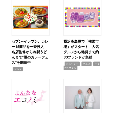
セブン‐イレブン、カレ
横浜高島屋で「韓国市
ー15商品を一斉投入
場」がスタート 人気
名店監修から冷製うど
グルメから雑貨まで約
んまで“夏のカレーフェ
30ブランドが集結
ス”を開催中
,
,
,
カルチャー
グルメ
ライ
フスタイル
,
グルメ