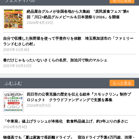
フェスティバル
もっと見る
絶品屋台グルメが全国各地から大集結 “庶民派食フェス”第4
回「川口×絶品グルメビール＆日本酒祭り2026」を開催
2026年4月15日
自分で収穫した秋野菜を使って芋煮作りを体験 埼玉県加須市の「ファミリー
ランドむさしの村」
2025年11月4日
春だけじゃもったいないさくらの名所、加治川で秋のマルシェ
2025年10月23日
ふむふむ
もっと見る
四日市の公害克服の歴史を伝える絵本『スモックリン』制作プ
ロジェクト クラウドファンディングで支援を募集
2026年8月5日
「中東発」値上げラッシュが本格化 飲食料品値上げ、約3年ぶりの多さに
2026年8月4日
物価高でも「夏は家族で長距離ドライブ」 宿泊ドライブ予算4万円超、渋滞・