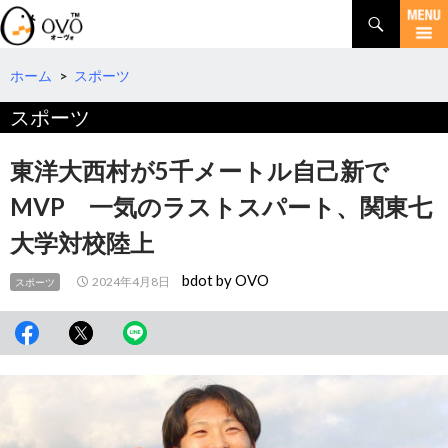
検
索
コ
ン
テ
ホーム
>
スポーツ
ン
スポーツ
ツ
へ
移
東洋大西村が5千メートル自己新で
動
MVP 一気のラストスパート、関東七
大学対校陸上
bdot by OVO
2024年4月8日
スポーツ