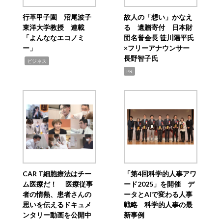
行革甲子園 沼尾波子
故人の「想い」かなえ
東洋大学教授 連載
る 遺贈寄付 日本財
「よんななエコノミ
団名誉会長 笹川陽平氏
ー」
×フリーアナウンサー
長野智子氏
,
ビジネス
PR
CAR T細胞療法はチー
「第4回科学的人事アワ
ム医療だ！ 医療従事
ード2025」を開催 デ
者の情熱、患者さんの
ータとAIで変わる人事
思いを伝えるドキュメ
戦略 科学的人事の最
ンタリー動画を公開中
新事例