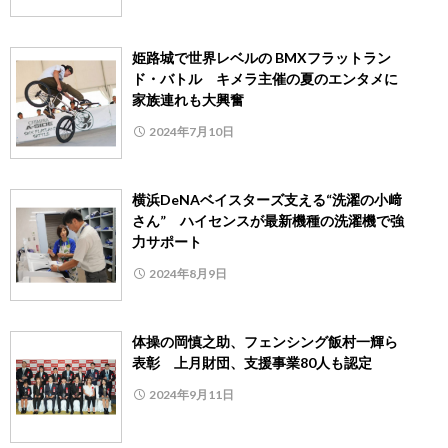
姫路城で世界レベルの BMXフラットラン
ド・バトル キメラ主催の夏のエンタメに
家族連れも大興奮
2024年7月10日
横浜DeNAベイスターズ支える“洗濯の小﨑
さん” ハイセンスが最新機種の洗濯機で強
力サポート
2024年8月9日
体操の岡慎之助、フェンシング飯村一輝ら
表彰 上月財団、支援事業80人も認定
2024年9月11日