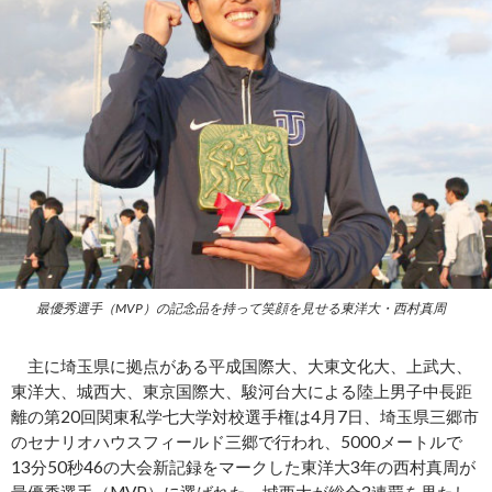
最優秀選手（MVP）の記念品を持って笑顔を見せる東洋大・西村真周
主に埼玉県に拠点がある平成国際大、大東文化大、上武大、
東洋大、城西大、東京国際大、駿河台大による陸上男子中長距
離の第20回関東私学七大学対校選手権は4月7日、埼玉県三郷市
のセナリオハウスフィールド三郷で行われ、5000メートルで
13分50秒46の大会新記録をマークした東洋大3年の西村真周が
最優秀選手（MVP）に選ばれた。城西大が総合3連覇を果たし