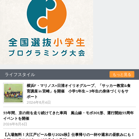
ライフスタイル
もっと見る
横浜F・マリノス×日清オイリオグループ、「サッカー教室&食
育講座 in 宮崎」を開催 小学1年生～3年生の身体づくりをサ
ポート
2026年8月6日
55年間、京の街を走り続けてきた車両 嵐山線・モボ301形、運行開始55周年
イベントを開催
2026年8月6日
【入場無料！大江戸ビール祭り2026秋】仕事帰りの一杯や週末の昼飲みにも！