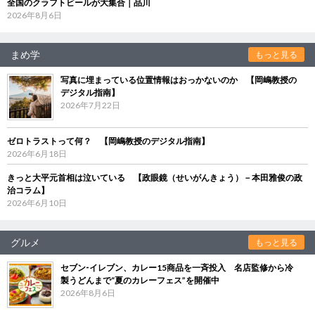
全国のクラフトビールが大集合｜品川
2026年8月6日
まめ学
もっと見る
写真に埋まっている位置情報はおっかないのか 【岡嶋教授の
デジタル指南】
2026年7月22日
ゼロトラストって何？ 【岡嶋教授のデジタル指南】
2026年6月18日
きっと大平元首相は泣いている 【政眼鏡（せいがんきょう）－本田雅俊の政
治コラム】
2026年6月10日
グルメ
もっと見る
セブン‐イレブン、カレー15商品を一斉投入 名店監修から冷
製うどんまで“夏のカレーフェス”を開催中
2026年8月6日