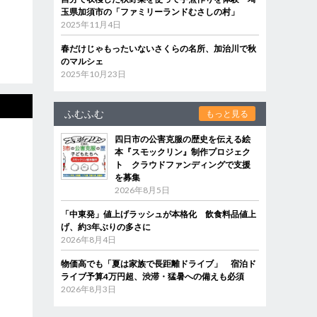
玉県加須市の「ファミリーランドむさしの村」
2025年11月4日
春だけじゃもったいないさくらの名所、加治川で秋
のマルシェ
2025年10月23日
ふむふむ
もっと見る
四日市の公害克服の歴史を伝える絵
本『スモックリン』制作プロジェク
ト クラウドファンディングで支援
を募集
2026年8月5日
「中東発」値上げラッシュが本格化 飲食料品値上
げ、約3年ぶりの多さに
2026年8月4日
物価高でも「夏は家族で長距離ドライブ」 宿泊ド
ライブ予算4万円超、渋滞・猛暑への備えも必須
2026年8月3日