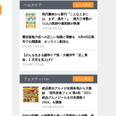
ヘルスケア
もっと見る
現代書林から新刊『こんなときに
は、まず、漢方！』 漢方三考塾の
15人の医師や薬剤師が執筆
2026年8月5日
重症筋無力症への正しい知識と理解を 8月8日広島
市で公開講座、オンライン配信も
2026年7月31日
【がんを生きる緩和ケア医・大橋洋平「足し算
命」】天空を見上げて
2026年7月28日
フェスティバル
もっと見る
絶品屋台グルメが全国各地から大集
結 “庶民派食フェス”第4回「川口×
絶品グルメビール＆日本酒祭り
2026」を開催
2026年4月15日
自分で収穫した秋野菜を使って芋煮作りを体験 埼