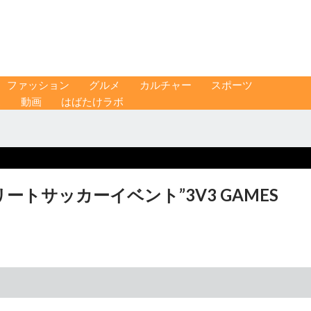
ファッション
グルメ
カルチャー
スポーツ
ス
動画
はばたけラボ
トサッカーイベント”3V3 GAMES