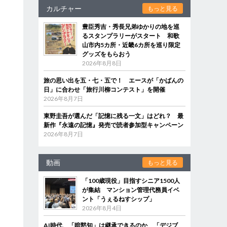
カルチャー
もっと見る
豊臣秀吉・秀長兄弟ゆかりの地を巡
るスタンプラリーがスタート 和歌
山市内5カ所・近畿6カ所を巡り限定
グッズをもらおう
2026年8月8日
旅の思い出を五・七・五で！ エースが「かばんの
日」に合わせ「旅行川柳コンテスト」を開催
2026年8月7日
東野圭吾が選んだ「記憶に残る一文」はどれ？ 最
新作『永遠の記憶』発売で読者参加型キャンペーン
2026年8月7日
動画
もっと見る
「100歳現役」目指すシニア1500人
が集結 マンション管理代務員イベ
ント「うぇるねすシップ」
2026年8月4日
AI時代、「暗黙知」は継承できるのか 「デジブ