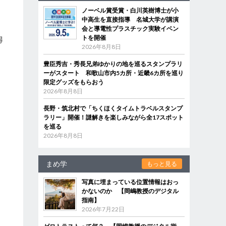
ノーベル賞受賞・白川英樹博士が小
中高生を直接指導 名城大学が講演
ト
会と導電性プラスチック実験イベン
トを開催
得
2026年8月8日
豊臣秀吉・秀長兄弟ゆかりの地を巡るスタンプラリ
ーがスタート 和歌山市内5カ所・近畿6カ所を巡り
限定グッズをもらおう
、
2026年8月8日
長野・筑北村で「ちくほくタイムトラベルスタンプ
ラリー」開催！謎解きを楽しみながら全17スポット
を巡る
2026年8月8日
まめ学
もっと見る
写真に埋まっている位置情報はおっ
かないのか 【岡嶋教授のデジタル
指南】
2026年7月22日