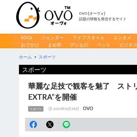
OVO [オーヴォ]
話題の情報を発信するサイト
コンテンツへ移動
検
SDGs
ジェンダー
ライフスタイル
エンタメ
索
おでかけ
まめ学
デジもの
ペット
ビジネ
ホーム
>
スポーツ
スポーツ
華麗な足技で観客を魅了 ストリー
EXTRA”を開催
OVO
2024年8月28日
スポーツ