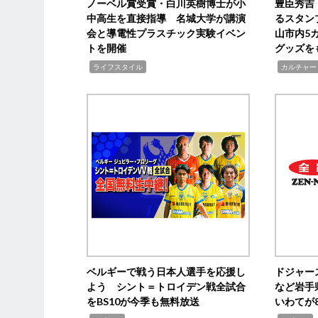
ノーベル賞受賞・白川英樹博士が小
豊臣秀吉
中高生を直接指導 名城大学が講演
るスタン
会と導電性プラスチック実験イベン
山市内5
トを開催
グッズを
,
,
ライフスタイル
カルチャー
ベルギーで戦う日本人選手を応援し
ドジャー
よう シント＝トロイデン戦全試合
など岩手
をBS10が今季も無料放送
いわてが8