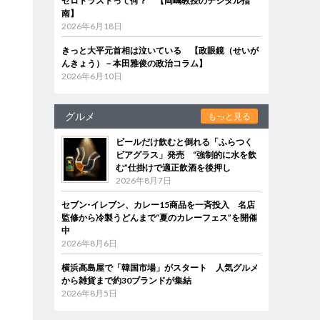
ゼロトラストって何？ 【岡嶋教授のデジタル指
南】
2026年6月18日
きっと大平元首相は泣いている 【政眼鏡（せいが
んきょう）－本田雅俊の政治コラム】
2026年6月10日
グルメ
もっと見る
ビールだけ飲むと倒れる「ふらつく
ビアグラス」発売 “強制的に水を飲
む”仕掛けで適正飲酒を後押し
2026年8月7日
セブン‐イレブン、カレー15商品を一斉投入 名店
監修から冷製うどんまで“夏のカレーフェス”を開催
中
2026年8月6日
横浜高島屋で「韓国市場」がスタート 人気グルメ
から雑貨まで約30ブランドが集結
2026年8月5日