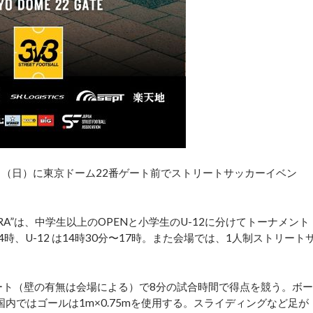
（日）に東京ドーム22番ゲート前でストリートサッカーイベン
TRA”は、中学生以上のOPENと小学生のU-12に分けてトーナメント
4時、U-12 は14時30分〜17時。また会場では、1人制ストリート
コート（壁の有無は会場による）で8分の試合時間で得点を競う。ボー
内ではゴールは1m×0.75mを使用する。スライディングなど足が