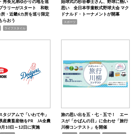
・秀長兄弟ゆかりの地を巡
始球式の杉谷拳士さん、野球に熱い
プラリーがスタート 和歌
思い 全日本学童軟式野球大会 マク
カ所・近畿6カ所を巡り限定
ドナルド・トーナメントが開幕
もらおう
,
スポーツ
,
ライフスタイル
スタジアムで「いわて牛」
旅の思い出を五・七・五で！ エー
県産農畜産物をPR JA全農
スが「かばんの日」に合わせ「旅行
月10日～12日に実施
川柳コンテスト」を開催