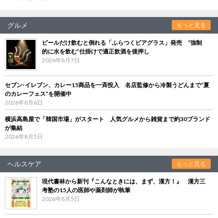
グルメ
もっと見る
ビールだけ飲むと倒れる「ふらつくビアグラス」発売 “強制
的に水を飲む”仕掛けで適正飲酒を後押し
2026年8月7日
セブン‐イレブン、カレー15商品を一斉投入 名店監修から冷製うどんまで“夏
のカレーフェス”を開催中
2026年8月6日
横浜高島屋で「韓国市場」がスタート 人気グルメから雑貨まで約30ブランド
が集結
2026年8月5日
ヘルスケア
もっと見る
現代書林から新刊『こんなときには、まず、漢方！』 漢方三
考塾の15人の医師や薬剤師が執筆
2026年8月5日