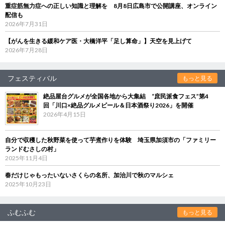
重症筋無力症への正しい知識と理解を 8月8日広島市で公開講座、オンライン
配信も
2026年7月31日
【がんを生きる緩和ケア医・大橋洋平「足し算命」】天空を見上げて
2026年7月28日
フェスティバル
もっと見る
絶品屋台グルメが全国各地から大集結 “庶民派食フェス”第4
回「川口×絶品グルメビール＆日本酒祭り2026」を開催
2026年4月15日
自分で収穫した秋野菜を使って芋煮作りを体験 埼玉県加須市の「ファミリー
ランドむさしの村」
2025年11月4日
春だけじゃもったいないさくらの名所、加治川で秋のマルシェ
2025年10月23日
ふむふむ
もっと見る