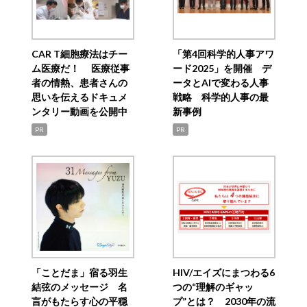
CAR T細胞療法はチー
「第4回科学的人事アワ
ム医療だ！ 医療従事
ード2025」を開催 デ
者の情熱、患者さんの
ータとAIで変わる人事
思いを伝えるドキュメ
戦略 科学的人事の最
ンタリー動画を公開中
新事例
PR
PR
「ことだま」宿る羽生
HIV/エイズにまつわる6
結弦のメッセージ 名
つの“理解のギャッ
言がもたらす心の平穏
プ”とは？ 2030年の流