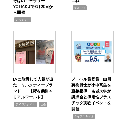
そばのギャラリー
回戦
YOHAKUで8月20日か
,
スポーツ
ら開催
,
カルチャー
LVに敗訴して人気が出
ノーベル賞受賞・白川
た ミルクティーブラ
英樹博士が小中高生を
ンド 【野村義樹✕
直接指導 名城大学が
リアルワールド】
講演会と導電性プラス
チック実験イベントを
,
,
ライフスタイル
社会
開催
,
ライフスタイル