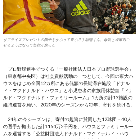
サプライズプレゼントの帽子をかぶって喜ぶ井手朝陽くん。母親と週末過ご
せるようになって笑顔が戻った
プロ野球選手でつくる「一般社団法人日本プロ野球選手会」
（東京都中央区）は社会貢献活動の一つとして、今回の東大ハ
ウスをはじめ全国12カ所にある低額の長期滞在施設「ドナル
ド・マクドナルド・ハウス」と小児患者の家族用休憩室「ドナ
ルド・マクドナルド・ファミリールーム」1カ所の計13施設の
維持運営を願い、2020年のシーズンから毎年、寄付を続ける。
24年の今シーズンは、寄付の趣旨に賛同した12球団・40人
の選手が拠出した計1154万2千円を、ハウスとファミリールー
ムを運営する「公益財団法人ドナルド・マクドナルド・ハウ