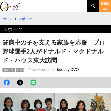
検
索
コ
ン
テ
ホーム
>
スポーツ
ン
スポーツ
ツ
へ
移
闘病中の子を支える家族を応援 プロ
動
野球選手2人がドナルド・マクドナル
ド・ハウス東大訪問
bdot by OVO
2024年12月16日
スポーツ
社会