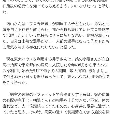
在施設の必要性を知ってもらえるよう、力になりたい」と話し
た。
内山さんは「プロ野球選手が闘病中の子どもたちに勇気と元
気を与える存在と教えられ、前から持ち続けていたプロ野球界
で活躍したいという気持ちにさらに新たな思い、動機が加わっ
た。自分は未熟な選手だが、一人前の選手になって子どもたち
に元気を与える存在になりたい」と語った。
現在東大ハウスを利用する井手さんは、娘の小陽さんが白血
病の治療で東京都内の病院に入院した今年の6月から東大ハウ
スを利用し始めた9月下旬までの期間、娘の病室に寝泊まりし
て付き添った日々を振り返った上で、東大ハウス利用後の心境
をこう語った。
「病室の片隅のソファベッドで寝泊まりする毎日。娘の病気
の心配や息子（＝朝陽くん）の相手を十分できない不安、体の
疲れなど、人一倍頑張ってきたものの、心身共に限界に近づい
ていたと思う。その時、病院の近くで長期滞在できる施設を探