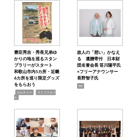
豊臣秀吉・秀長兄弟ゆ
故人の「想い」かなえ
かりの地を巡るスタン
る 遺贈寄付 日本財
プラリーがスタート
団名誉会長 笹川陽平氏
和歌山市内5カ所・近畿
×フリーアナウンサー
6カ所を巡り限定グッズ
長野智子氏
をもらおう
PR
,
,
カルチャー
ライフスタイ
ル