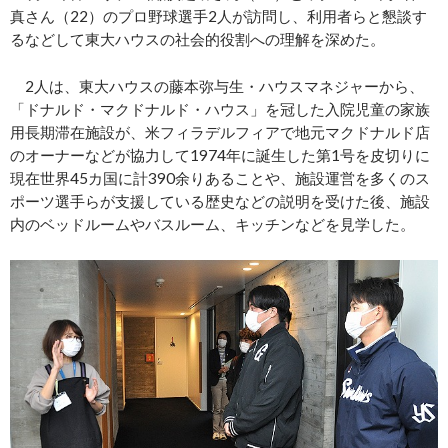
真さん（22）のプロ野球選手2人が訪問し、利用者らと懇談す
るなどして東大ハウスの社会的役割への理解を深めた。
2人は、東大ハウスの藤本弥与生・ハウスマネジャーから、
「ドナルド・マクドナルド・ハウス」を冠した入院児童の家族
用長期滞在施設が、米フィラデルフィアで地元マクドナルド店
のオーナーなどが協力して1974年に誕生した第1号を皮切りに
現在世界45カ国に計390余りあることや、施設運営を多くのス
ポーツ選手らが支援している歴史などの説明を受けた後、施設
内のベッドルームやバスルーム、キッチンなどを見学した。