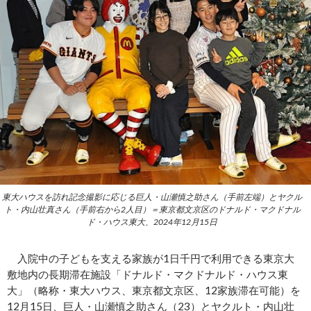
東大ハウスを訪れ記念撮影に応じる巨人・山瀬慎之助さん（手前左端）とヤクル
ト・内山壮真さん（手前右から2人目）＝東京都文京区のドナルド・マクドナル
ド・ハウス東大、2024年12月15日
入院中の子どもを支える家族が1日千円で利用できる東京大
敷地内の長期滞在施設「ドナルド・マクドナルド・ハウス東
大」（略称・東大ハウス、東京都文京区、12家族滞在可能）を
12月15日、巨人・山瀬慎之助さん（23）とヤクルト・内山壮