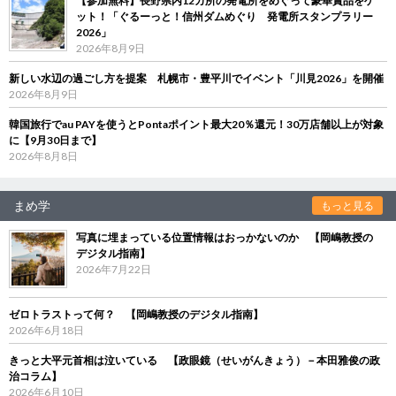
【参加無料】長野県内12カ所の発電所をめぐって豪華賞品をゲ
ット！「ぐるーっと！信州ダムめぐり 発電所スタンプラリー
2026」
2026年8月9日
新しい水辺の過ごし方を提案 札幌市・豊平川でイベント「川見2026」を開催
2026年8月9日
韓国旅行でau PAYを使うとPontaポイント最大20％還元！30万店舗以上が対象
に【9月30日まで】
2026年8月8日
まめ学
もっと見る
写真に埋まっている位置情報はおっかないのか 【岡嶋教授の
デジタル指南】
2026年7月22日
ゼロトラストって何？ 【岡嶋教授のデジタル指南】
2026年6月18日
きっと大平元首相は泣いている 【政眼鏡（せいがんきょう）－本田雅俊の政
治コラム】
2026年6月10日