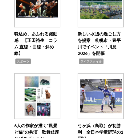
魂込め、あふれる躍動
新しい水辺の過ごし方
感 【正田裕生 コラ
を提案 札幌市・豊平
ム 直線・曲線・斜め
川でイベント「川見
線】
2026」を開催
,
,
スポーツ
ライフスタイル
6人の作家が描く“風景
弓ヶ浜（鳥取）が初勝
と猫”の共演 歌舞伎座
利 全日本学童野球の1