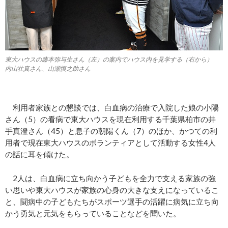
東大ハウスの藤本弥与生さん（左）の案内でハウス内を見学する（右から）
内山壮真さん、山瀬慎之助さん
利用者家族との懇談では、白血病の治療で入院した娘の小陽
さん（5）の看病で東大ハウスを現在利用する千葉県柏市の井
手真澄さん（45）と息子の朝陽くん（7）のほか、かつての利
用者で現在東大ハウスのボランティアとして活動する女性4人
の話に耳を傾けた。
2人は、白血病に立ち向かう子どもを全力で支える家族の強
い思いや東大ハウスが家族の心身の大きな支えになっているこ
と、闘病中の子どもたちがスポーツ選手の活躍に病気に立ち向
かう勇気と元気をもらっていることなどを聞いた。