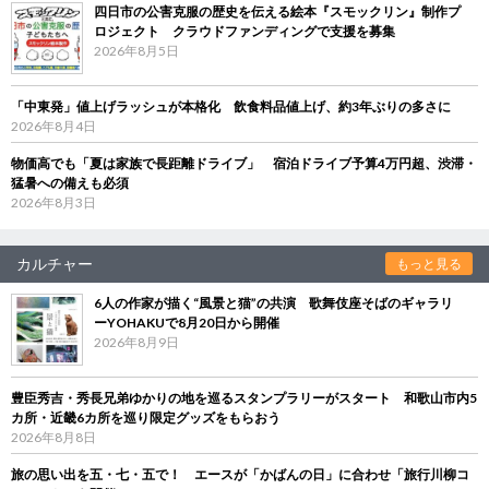
四日市の公害克服の歴史を伝える絵本『スモックリン』制作プ
ロジェクト クラウドファンディングで支援を募集
2026年8月5日
「中東発」値上げラッシュが本格化 飲食料品値上げ、約3年ぶりの多さに
2026年8月4日
物価高でも「夏は家族で長距離ドライブ」 宿泊ドライブ予算4万円超、渋滞・
猛暑への備えも必須
2026年8月3日
カルチャー
もっと見る
6人の作家が描く“風景と猫”の共演 歌舞伎座そばのギャラリ
ーYOHAKUで8月20日から開催
2026年8月9日
豊臣秀吉・秀長兄弟ゆかりの地を巡るスタンプラリーがスタート 和歌山市内5
カ所・近畿6カ所を巡り限定グッズをもらおう
2026年8月8日
旅の思い出を五・七・五で！ エースが「かばんの日」に合わせ「旅行川柳コ