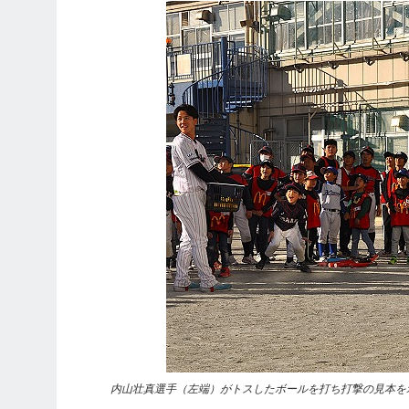
内山壮真選手（左端）がトスしたボールを打ち打撃の見本を示