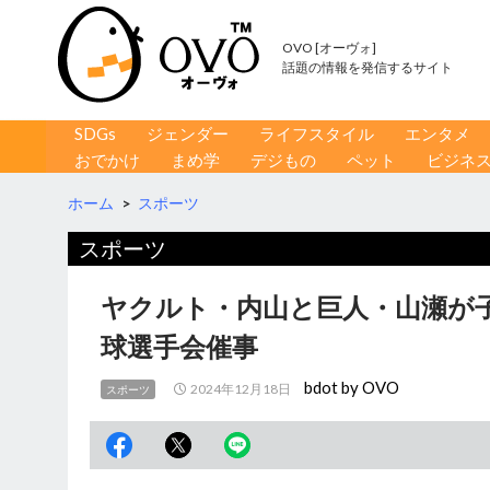
OVO [オーヴォ]
話題の情報を発信するサイト
コンテンツへ移動
検
SDGs
ジェンダー
ライフスタイル
エンタメ
索
おでかけ
まめ学
デジもの
ペット
ビジネ
ホーム
>
スポーツ
スポーツ
ヤクルト・内山と巨人・山瀬が
球選手会催事
bdot by OVO
2024年12月18日
スポーツ