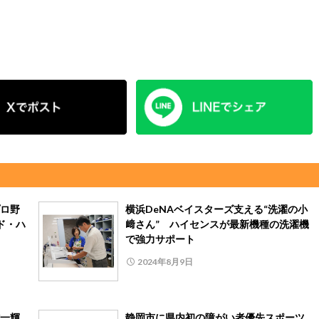
ロ野
横浜DeNAベイスターズ支える“洗濯の小
ド・ハ
﨑さん” ハイセンスが最新機種の洗濯機
で強力サポート
2024年8月9日
一輝
静岡市に県内初の障がい者優先スポーツ