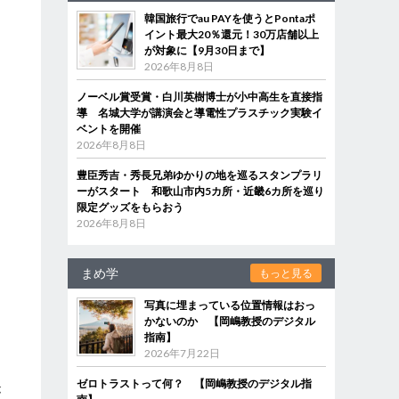
韓国旅行でau PAYを使うとPontaポ
イント最大20％還元！30万店舗以上
が対象に【9月30日まで】
2026年8月8日
ノーベル賞受賞・白川英樹博士が小中高生を直接指
導 名城大学が講演会と導電性プラスチック実験イ
ベントを開催
2026年8月8日
豊臣秀吉・秀長兄弟ゆかりの地を巡るスタンプラリ
ーがスタート 和歌山市内5カ所・近畿6カ所を巡り
限定グッズをもらおう
2026年8月8日
まめ学
もっと見る
写真に埋まっている位置情報はおっ
かないのか 【岡嶋教授のデジタル
指南】
2026年7月22日
ゼロトラストって何？ 【岡嶋教授のデジタル指
が