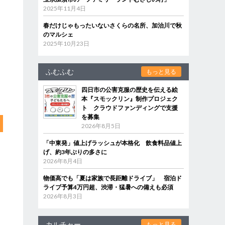
2025年11月4日
春だけじゃもったいないさくらの名所、加治川で秋
のマルシェ
2025年10月23日
ふむふむ
もっと見る
四日市の公害克服の歴史を伝える絵
本『スモックリン』制作プロジェク
ト クラウドファンディングで支援
を募集
2026年8月5日
「中東発」値上げラッシュが本格化 飲食料品値上
げ、約3年ぶりの多さに
2026年8月4日
物価高でも「夏は家族で長距離ドライブ」 宿泊ド
ライブ予算4万円超、渋滞・猛暑への備えも必須
2026年8月3日
カルチャー
もっと見る