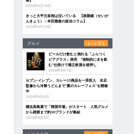
南】
2026年6月18日
きっと大平元首相は泣いている 【政眼鏡（せいが
んきょう）－本田雅俊の政治コラム】
2026年6月10日
グルメ
もっと見る
ビールだけ飲むと倒れる「ふらつく
ビアグラス」発売 “強制的に水を飲
む”仕掛けで適正飲酒を後押し
2026年8月7日
セブン‐イレブン、カレー15商品を一斉投入 名店
監修から冷製うどんまで“夏のカレーフェス”を開催
中
2026年8月6日
横浜高島屋で「韓国市場」がスタート 人気グルメ
から雑貨まで約30ブランドが集結
2026年8月5日