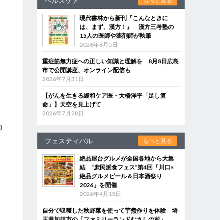
ヘルスケア
もっと見る
現代書林から新刊『こんなときに
は、まず、漢方！』 漢方三考塾の
15人の医師や薬剤師が執筆
2026年8月5日
一
重症筋無力症への正しい知識と理解を 8月8日広島
市で公開講座、オンライン配信も
2026年7月31日
【がんを生きる緩和ケア医・大橋洋平「足し算
命」】天空を見上げて
2026年7月28日
0
フェスティバル
もっと見る
絶品屋台グルメが全国各地から大集
結 “庶民派食フェス”第4回「川口×
絶品グルメビール＆日本酒祭り
2026」を開催
2026年4月15日
ひ
自分で収穫した秋野菜を使って芋煮作りを体験 埼
玉県加須市の「ファミリーランドむさしの村」