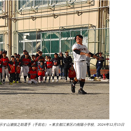
す山瀬慎之助選手（手前右）＝東京都江東区の南陽小学校、2024年12月15日