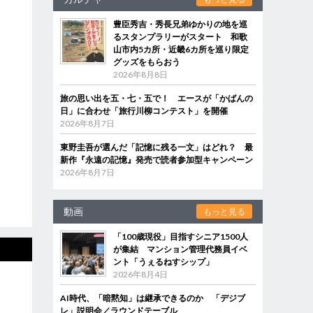
豊臣秀吉・秀長兄弟ゆかりの地を巡
るスタンプラリーがスタート 和歌
山市内5カ所・近畿6カ所を巡り限定
グッズをもらおう
2026年8月8日
旅の思い出を五・七・五で！ エースが「かばんの
日」に合わせ「旅行川柳コンテスト」を開催
2026年8月7日
東野圭吾が選んだ「記憶に残る一文」はどれ？ 最
新作『永遠の記憶』発売で読者参加型キャンペーン
2026年8月7日
動画
もっと見る
「100歳現役」目指すシニア1500人
が集結 マンション管理代務員イベ
ント「うぇるねすシップ」
2026年8月4日
AI時代、「暗黙知」は継承できるのか 「デジブ
レ」説明会／ラウンドテーブル