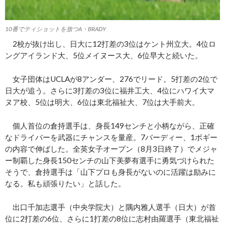
10番でティショットを放つA・BRADY
2校が抜け出し、日大に12打差の3位はケント州立大。4位ロ
ングアイランド大、5位メイヌース大、6位早大と続いた。
女子団体はUCLAが8アンダー、276でリード。5打差の2位で
日大が追う。さらに3打差の3位に福井工大、4位にハワイ大マ
ヌア校、5位は明大、6位は東北福祉大、7位は大手前大。
個人首位の倉持選手は、身長149センチと小柄ながら、正確
なドライバーを武器にチャンスを量産。7バーディー、1ボギー
の内容で伸ばした。全英女子オープン（8月3日終了）でメジャ
ー制覇した身長150センチの山下美夢有選手に勇気づけられた
そうで、倉持選手は「山下プロも身長がないのに活躍は励みに
なる。私も頑張りたい」と話した。
出口千加志選手（中央学院大）と隅内雅人選手（日大）が首
位に2打差の6位、さらに1打差の8位に志村由羅選手（東北福祉