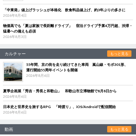
「中東発」値上げラッシュが本格化 飲食料品値上げ、約3年ぶりの多さに
2026年8月4日
物価高でも「夏は家族で長距離ドライブ」 宿泊ドライブ予算4万円超、渋滞・
猛暑への備えも必須
2026年8月3日
カルチャー
もっと見る
55年間、京の街を走り続けてきた車両 嵐山線・モボ301形、
運行開始55周年イベントを開催
2026年8月6日
夏季企画展「秀吉・秀長と和歌山」 和歌山市立博物館で8月8日から
2026年8月6日
日本史と世界史を旅するRPG 「時渡り」、iOS/Androidで配信開始
2026年8月6日
動画
もっと見る