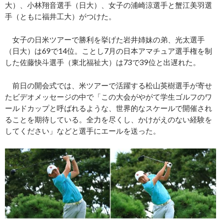
大）、小林翔音選手（日大）、女子の浦崎涼選手と蟹江美羽選
手（ともに福井工大）がつけた。
女子の日米ツアーで勝利を挙げた岩井姉妹の弟、光太選手
（日大）は69で14位。ことし7月の日本アマチュア選手権を制
した佐藤快斗選手（東北福祉大）は73で39位と出遅れた。
前日の開会式では、米ツアーで活躍する松山英樹選手が寄せ
たビデオメッセージの中で「この大会がやがて学生ゴルフのワ
ールドカップと呼ばれるような、世界的なスケールで開催され
ることを期待している。全力を尽くし、かけがえのない経験を
してください」などと選手にエールを送った。