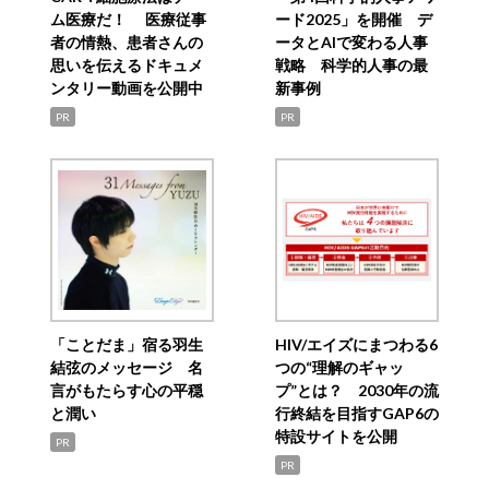
ム医療だ！ 医療従事
ード2025」を開催 デ
者の情熱、患者さんの
ータとAIで変わる人事
思いを伝えるドキュメ
戦略 科学的人事の最
ンタリー動画を公開中
新事例
PR
PR
「ことだま」宿る羽生
HIV/エイズにまつわる6
結弦のメッセージ 名
つの“理解のギャッ
言がもたらす心の平穏
プ”とは？ 2030年の流
と潤い
行終結を目指すGAP6の
特設サイトを公開
PR
PR