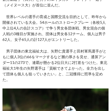
（メイヌース大）が首位に並んだ。
世界レベルの選手の育成と国際交流を目的として、昨年から
開催されている大会。54ホールのストロークプレー（各校5人
中上位4人の合計スコア）で争う男女各団体戦、男女混合の個
人戦の3種目が実施され、団体は男女各12チーム、個人は男子
62人、女子65人の計127人がエントリーした。
男子団体の東北福祉大は、矢野仁貴選手と田村軍馬選手がと
もに個人3位の66をマークするなど層の厚さを見せ、通算アン
ダー11の273で、連覇が懸かる2位日大に2打差をつけた。東北
福祉大1年生の矢野選手は「貢献できてよかった。全力を出し
て団体も個人も狙っていきたい」と、二冠獲得に照準を定め
た。