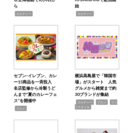
ら
始
,
,
カルチャー
カルチャー
セブン‐イレブン、カレ
横浜高島屋で「韓国市
ー15商品を一斉投入
場」がスタート 人気
名店監修から冷製うど
グルメから雑貨まで約
んまで“夏のカレーフェ
30ブランドが集結
ス”を開催中
,
,
,
カルチャー
グルメ
ライ
フスタイル
,
グルメ