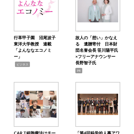
行革甲子園 沼尾波子
故人の「想い」かなえ
東洋大学教授 連載
る 遺贈寄付 日本財
「よんななエコノミ
団名誉会長 笹川陽平氏
ー」
×フリーアナウンサー
長野智子氏
,
ビジネス
PR
CAR T細胞療法はチー
「第4回科学的人事アワ