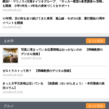
横浜F・マリノス×日清オイリオグループ、「サッカー教室&食育講座 in 宮崎」
を開催 小学1年生～3年生の身体づくりをサポート
2026年8月6日
55年間、京の街を走り続けてきた車両 嵐山線・モボ301形、運行開始55周年
イベントを開催
2026年8月6日
まめ学
もっと見る
写真に埋まっている位置情報はおっかないのか 【岡嶋教授の
デジタル指南】
2026年7月22日
ゼロトラストって何？ 【岡嶋教授のデジタル指南】
2026年6月18日
きっと大平元首相は泣いている 【政眼鏡（せいがんきょう）－本田雅俊の政
治コラム】
2026年6月10日
グルメ
もっと見る