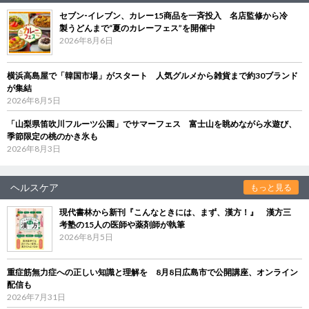
セブン‐イレブン、カレー15商品を一斉投入 名店監修から冷
製うどんまで“夏のカレーフェス”を開催中
2026年8月6日
横浜高島屋で「韓国市場」がスタート 人気グルメから雑貨まで約30ブランド
が集結
2026年8月5日
「山梨県笛吹川フルーツ公園」でサマーフェス 富士山を眺めながら水遊び、
季節限定の桃のかき氷も
2026年8月3日
ヘルスケア
もっと見る
現代書林から新刊『こんなときには、まず、漢方！』 漢方三
考塾の15人の医師や薬剤師が執筆
2026年8月5日
重症筋無力症への正しい知識と理解を 8月8日広島市で公開講座、オンライン
配信も
2026年7月31日