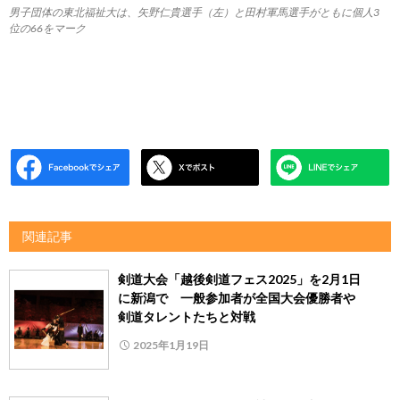
男子団体の東北福祉大は、矢野仁貴選手（左）と田村軍馬選手がともに個人3
位の66をマーク
関連記事
剣道大会「越後剣道フェス2025」を2月1日
に新潟で 一般参加者が全国大会優勝者や
剣道タレントたちと対戦
2025年1月19日