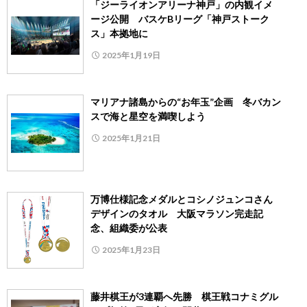
「ジーライオンアリーナ神戸」の内観イメ
ージ公開 バスケBリーグ「神戸ストーク
ス」本拠地に
2025年1月19日
マリアナ諸島からの“お年玉”企画 冬バカン
スで海と星空を満喫しよう
2025年1月21日
万博仕様記念メダルとコシノジュンコさん
デザインのタオル 大阪マラソン完走記
念、組織委が公表
2025年1月23日
藤井棋王が3連覇へ先勝 棋王戦コナミグル