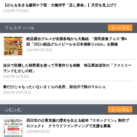
【がんを生きる緩和ケア医・大橋洋平「足し算命」】天空を見上げて
2026年7月28日
フェスティバル
もっと見る
絶品屋台グルメが全国各地から大集結 “庶民派食フェス”第4
回「川口×絶品グルメビール＆日本酒祭り2026」を開催
2026年4月15日
自分で収穫した秋野菜を使って芋煮作りを体験 埼玉県加須市の「ファミリー
ランドむさしの村」
2025年11月4日
春だけじゃもったいないさくらの名所、加治川で秋のマルシェ
2025年10月23日
ふむふむ
もっと見る
四日市の公害克服の歴史を伝える絵本『スモックリン』制作プ
ロジェクト クラウドファンディングで支援を募集
2026年8月5日