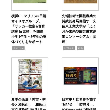
横浜F・マリノス×日清
先端技術で園芸農業の
オイリオグループ、
持続的発展目指す 久
「サッカー教室&食育
留米工業大学が「ふく
講座 in 宮崎」を開催
おか未来型園芸農業創
小学1年生～3年生の身
出コンソーシアム」参
体づくりをサポート
画
,
,
,
スポーツ
ビジネス
社会
夏季企画展「秀吉・秀
日本史と世界史を旅す
長と和歌山」 和歌山
るRPG 「時渡り」、
市立博物館で8月8日か
iOS/Androidで配信開