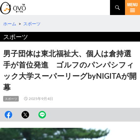
検
索
コ
ン
テ
ホーム
>
スポーツ
ン
スポーツ
ツ
へ
移
男子団体は東北福祉大、個人は倉持選
動
手が首位発進 ゴルフのパンパシフィ
ック大学スーパーリーグbyNIGITAが開
幕
2025年9月4日
スポーツ