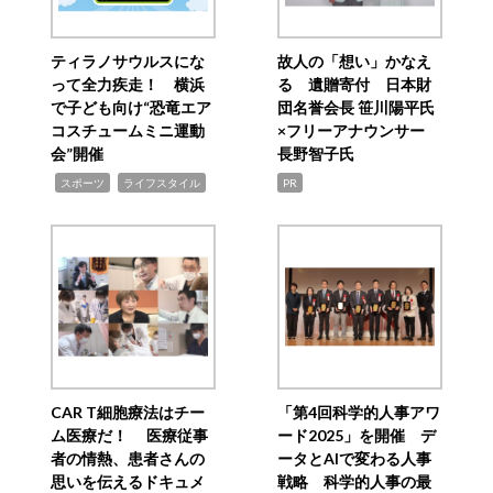
ティラノサウルスにな
故人の「想い」かなえ
って全力疾走！ 横浜
る 遺贈寄付 日本財
で子ども向け“恐竜エア
団名誉会長 笹川陽平氏
コスチュームミニ運動
×フリーアナウンサー
会”開催
長野智子氏
,
,
スポーツ
ライフスタイル
PR
CAR T細胞療法はチー
「第4回科学的人事アワ
ム医療だ！ 医療従事
ード2025」を開催 デ
者の情熱、患者さんの
ータとAIで変わる人事
思いを伝えるドキュメ
戦略 科学的人事の最