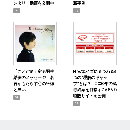
ンタリー動画を公開中
新事例
PR
PR
「ことだま」宿る羽生
HIV/エイズにまつわる6
結弦のメッセージ 名
つの“理解のギャッ
言がもたらす心の平穏
プ”とは？ 2030年の流
と潤い
行終結を目指すGAP6の
特設サイトを公開
PR
PR