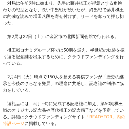
対局は午前9時に始まり、先手の藤井棋王が得意とする角換
わりの戦型となり、長い中盤戦が続いたが、終盤戦で藤井棋王
の的確な読みで増田八段を寄せ付けず、リードを奪って押し切
った。
第2局は22日（土）に金沢市の北國新聞会館で行われる。
棋王戦コナミグループ杯では50期を迎え、半世紀の軌跡を振
り返る記念誌を出版するために、クラウドファンディングを行
っている。
2月4日（火）時点で150人を超える将棋ファンが「歴史の継
承と今後のさらなる発展」の理念に共感し、記念誌の制作に協
力をしている。
返礼品には、5月下旬に完成する記念誌に加え、第50期棋王
戦のオリジナル記念品や歴代棋王の記念扇子などを予定してい
る。詳細はクラウドファンディングサイト
「READYFOR」内の
特設ページ
に掲載している。