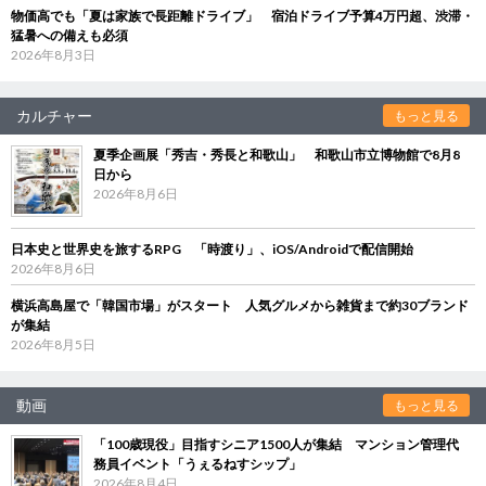
物価高でも「夏は家族で長距離ドライブ」 宿泊ドライブ予算4万円超、渋滞・
猛暑への備えも必須
2026年8月3日
カルチャー
もっと見る
夏季企画展「秀吉・秀長と和歌山」 和歌山市立博物館で8月8
日から
2026年8月6日
日本史と世界史を旅するRPG 「時渡り」、iOS/Androidで配信開始
2026年8月6日
横浜高島屋で「韓国市場」がスタート 人気グルメから雑貨まで約30ブランド
が集結
2026年8月5日
動画
もっと見る
「100歳現役」目指すシニア1500人が集結 マンション管理代
務員イベント「うぇるねすシップ」
2026年8月4日