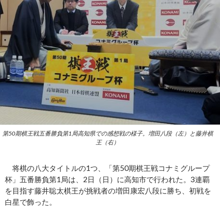
第50期棋王戦五番勝負第1局高知県での感想戦の様子。増田八段（左）と藤井棋
王（右）
将棋の八大タイトルの1つ、「第50期棋王戦コナミグループ
杯」五番勝負第1局は、2日（日）に高知市で行われた。3連覇
を目指す藤井聡太棋王が挑戦者の増田康宏八段に勝ち、初戦を
白星で飾った。