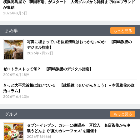
横浜高島屋で「韓国市場」がスタート 人気グルメから雑貨まで約30ブランド
が集結
2026年8月5日
まめ学
もっと見る
写真に埋まっている位置情報はおっかないのか 【岡嶋教授の
デジタル指南】
2026年7月22日
ゼロトラストって何？ 【岡嶋教授のデジタル指南】
2026年6月18日
きっと大平元首相は泣いている 【政眼鏡（せいがんきょう）－本田雅俊の政
治コラム】
2026年6月10日
グルメ
もっと見る
セブン‐イレブン、カレー15商品を一斉投入 名店監修から冷
製うどんまで“夏のカレーフェス”を開催中
2026年8月6日