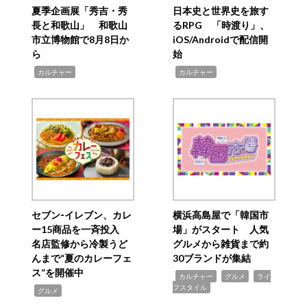
夏季企画展「秀吉・秀
日本史と世界史を旅す
長と和歌山」 和歌山
るRPG 「時渡り」、
市立博物館で8月8日か
iOS/Androidで配信開
ら
始
,
,
カルチャー
カルチャー
セブン‐イレブン、カレ
横浜高島屋で「韓国市
ー15商品を一斉投入
場」がスタート 人気
名店監修から冷製うど
グルメから雑貨まで約
んまで“夏のカレーフェ
30ブランドが集結
ス”を開催中
,
,
,
カルチャー
グルメ
ライ
フスタイル
,
グルメ