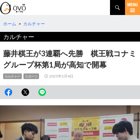
検
索
コ
ン
テ
ホーム
>
カルチャー
ン
カルチャー
ツ
へ
移
藤井棋王が3連覇へ先勝 棋王戦コナミ
動
グループ杯第1局が高知で開幕
2025年2月4日
カルチャー
スポーツ