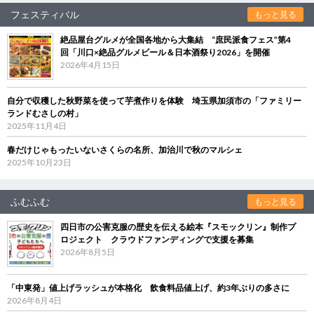
フェスティバル
もっと見る
絶品屋台グルメが全国各地から大集結 “庶民派食フェス”第4
回「川口×絶品グルメビール＆日本酒祭り2026」を開催
2026年4月15日
自分で収穫した秋野菜を使って芋煮作りを体験 埼玉県加須市の「ファミリー
ランドむさしの村」
2025年11月4日
春だけじゃもったいないさくらの名所、加治川で秋のマルシェ
2025年10月23日
ふむふむ
もっと見る
四日市の公害克服の歴史を伝える絵本『スモックリン』制作プ
ロジェクト クラウドファンディングで支援を募集
2026年8月5日
「中東発」値上げラッシュが本格化 飲食料品値上げ、約3年ぶりの多さに
2026年8月4日