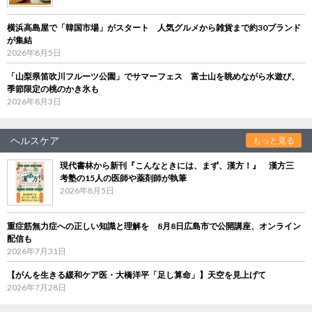
横浜高島屋で「韓国市場」がスタート 人気グルメから雑貨まで約30ブランド
が集結
2026年8月5日
「山梨県笛吹川フルーツ公園」でサマーフェス 富士山を眺めながら水遊び、
季節限定の桃のかき氷も
2026年8月3日
ヘルスケア
もっと見る
現代書林から新刊『こんなときには、まず、漢方！』 漢方三
考塾の15人の医師や薬剤師が執筆
2026年8月5日
重症筋無力症への正しい知識と理解を 8月8日広島市で公開講座、オンライン
配信も
2026年7月31日
【がんを生きる緩和ケア医・大橋洋平「足し算命」】天空を見上げて
2026年7月28日