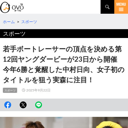
検
索
コ
ン
テ
ホーム
>
スポーツ
ン
スポーツ
ツ
へ
移
若手ボートレーサーの頂点を決める第
動
12回ヤングダービーが23日から開催
今年6勝と覚醒した中村日向、女子初の
タイトルを狙う実森に注目！
2025年9月22日
スポーツ