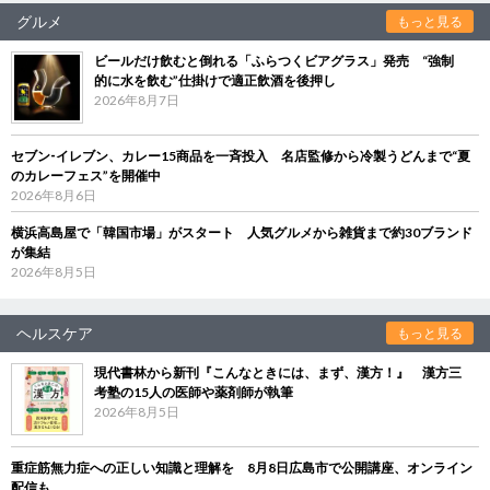
グルメ
もっと見る
ビールだけ飲むと倒れる「ふらつくビアグラス」発売 “強制
的に水を飲む”仕掛けで適正飲酒を後押し
2026年8月7日
セブン‐イレブン、カレー15商品を一斉投入 名店監修から冷製うどんまで“夏
のカレーフェス”を開催中
2026年8月6日
横浜高島屋で「韓国市場」がスタート 人気グルメから雑貨まで約30ブランド
が集結
2026年8月5日
ヘルスケア
もっと見る
現代書林から新刊『こんなときには、まず、漢方！』 漢方三
考塾の15人の医師や薬剤師が執筆
2026年8月5日
重症筋無力症への正しい知識と理解を 8月8日広島市で公開講座、オンライン
配信も