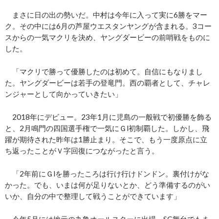
まさに日の出の勢いだ。中村は今年に入って実に6勝をマー
ク。その中には6月の芦屋ウエスタンヤングが含まれる。3コー
スからの一気マクリを決め、ヤングダービーの前哨戦をものに
した。
「マクリで勝って優勝したのは初めて。自信にもなりまし
た。ヤングダービーは若手の登竜門。西の覇者として、チャレ
ンジャーとして向かっていきたい」
2018年にデビュー。23年1月に児島の一般戦で初優勝を飾る
と、2月鳴門の四国選手権で一気にＧⅠ初制覇した。しかし、飛
躍が期待された昨年は1勝止まり。そこで、もう一度原点に立
ち返ったことがＶ字回復につながったと言う。
「2年前にＧⅠを勝ったころは行け行けドンドン。裏付けがな
かった。でも、いまは何が足りないとか、どう準備するのがい
いか、自分の中で整理して戦うことができています」