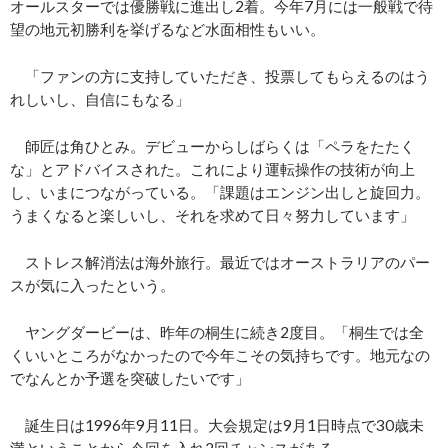
オールスターでは優勝戦に進出し2着。今年7月には一般戦で待
望の地元初勝利を挙げるなど水面相性もいい。
「ファンの方に支持していただき、投票してもらえるのはう
れしいし、自信にもなる」
師匠は角ひとみ。デビューからしばらくは「ペラをたたく
な」とアドバイスされた。これにより運転操作の技術が向上
し、いまにつながっている。「課題はエンジン出しと旋回力。
うまくなると楽しいし、それを求めて日々努力しています」
ストレス解消法は海外旅行。最近ではオーストラリアのパー
スが気に入ったという。
ヤングダービーは、昨年の桐生に続き2度目。「桐生では全
くいいところがなかったので今年こその気持ちです。地元なの
でなんとか予選を突破したいです」
誕生日は1996年9月11日。大会規定は9月1日時点で30歳未
満ということから今回を入れ2回チャンスがある。