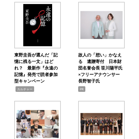
東野圭吾が選んだ「記
故人の「想い」かなえ
憶に残る一文」はど
る 遺贈寄付 日本財
れ？ 最新作『永遠の
団名誉会長 笹川陽平氏
記憶』発売で読者参加
×フリーアナウンサー
型キャンペーン
長野智子氏
,
カルチャー
PR