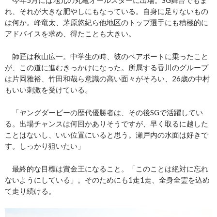
今年5月には地元の丸亀オールスターに出場。SG舞台でもま
れ、それが大きな肥やしにもなっている。自身に足りないもの
は何か。峰竜太、茅原悠紀ら他地区のトップ選手にも積極的に
アドバイスを求め、得たことも大きい。
師匠は秋山広一。中学生の時、彼のペアボートに乗ったこと
が、この道に進むきっかけになった。所属する香川のグループ
は片岡雅裕、竹田和哉ら意識の高い面々がそろい、26歳の中村
もいい刺激を受けている。
「ヤングダービーの歴代優勝者は、その後SGで活躍してい
る。出場チャンスは何回かありそうですが、早く取るに越した
ことはないし、いい位置にいると思う。瀬戸内の水面は好きで
す。しっかり狙いたい」
最終的な目標は賞金王になること。「このことは絶対に忘れ
ないようにしている」。そのためにも1走1走、全身全霊を込め
て走り続ける。