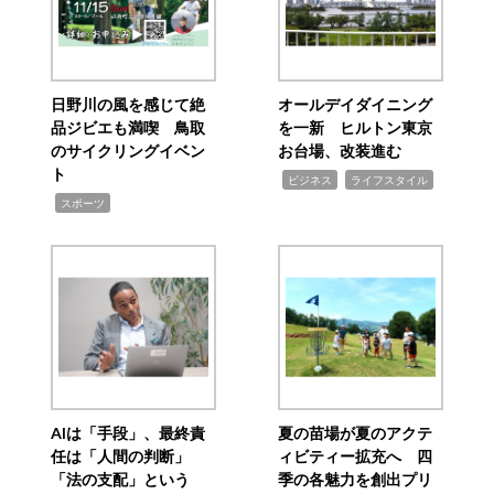
日野川の風を感じて絶
オールデイダイニング
品ジビエも満喫 鳥取
を一新 ヒルトン東京
のサイクリングイベン
お台場、改装進む
ト
,
,
ビジネス
ライフスタイル
,
スポーツ
AIは「手段」、最終責
夏の苗場が夏のアクテ
任は「人間の判断」
ィビティー拡充へ 四
「法の支配」という
季の各魅力を創出プリ