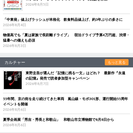
2026年8月5日
「中東発」値上げラッシュが本格化 飲食料品値上げ、約3年ぶりの多さに
2026年8月4日
物価高でも「夏は家族で長距離ドライブ」 宿泊ドライブ予算4万円超、渋滞・
猛暑への備えも必須
2026年8月3日
カルチャー
もっと見る
東野圭吾が選んだ「記憶に残る一文」はどれ？ 最新作『永遠
の記憶』発売で読者参加型キャンペーン
2026年8月7日
55年間、京の街を走り続けてきた車両 嵐山線・モボ301形、運行開始55周年
イベントを開催
2026年8月6日
夏季企画展「秀吉・秀長と和歌山」 和歌山市立博物館で8月8日から
2026年8月6日