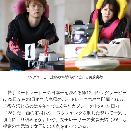
ヤングダービー注目の中村日向（左）と実森美祐
若手ボートレーサーの日本一を決める第12回ヤングダービー
は23日から28日まで広島県のボートレース宮島で開催される。
主役を演じるのは今年すでに6勝と大ブレーク中の中村日向
（26）だ。西の前哨戦ウエスタンヤングを制した勢いで一気に
頂点に上り詰めるか。いや、女子レーサーの実森美祐（29）も
得意の地元戦で女子初の頂点を狙っている。