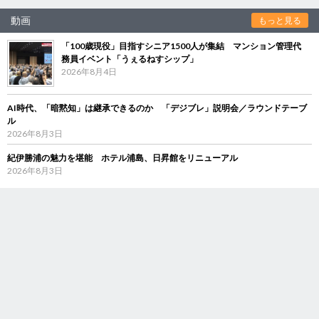
動画
もっと見る
「100歳現役」目指すシニア1500人が集結 マンション管理代
務員イベント「うぇるねすシップ」
2026年8月4日
AI時代、「暗黙知」は継承できるのか 「デジブレ」説明会／ラウンドテーブ
ル
2026年8月3日
紀伊勝浦の魅力を堪能 ホテル浦島、日昇館をリニューアル
2026年8月3日