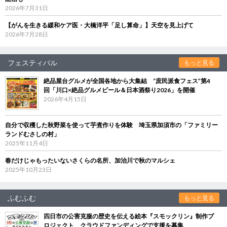
2026年7月31日
【がんを生きる緩和ケア医・大橋洋平「足し算命」】天空を見上げて
2026年7月28日
フェスティバル
もっと見る
絶品屋台グルメが全国各地から大集結 “庶民派食フェス”第4
回「川口×絶品グルメビール＆日本酒祭り2026」を開催
2026年4月15日
自分で収穫した秋野菜を使って芋煮作りを体験 埼玉県加須市の「ファミリー
ランドむさしの村」
2025年11月4日
春だけじゃもったいないさくらの名所、加治川で秋のマルシェ
2025年10月23日
ふむふむ
もっと見る
四日市の公害克服の歴史を伝える絵本『スモックリン』制作プ
ロジェクト クラウドファンディングで支援を募集