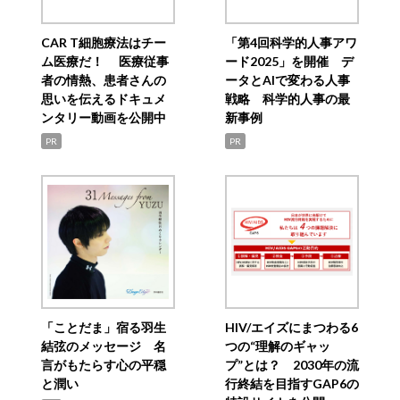
CAR T細胞療法はチー
「第4回科学的人事アワ
ム医療だ！ 医療従事
ード2025」を開催 デ
者の情熱、患者さんの
ータとAIで変わる人事
思いを伝えるドキュメ
戦略 科学的人事の最
ンタリー動画を公開中
新事例
PR
PR
「ことだま」宿る羽生
HIV/エイズにまつわる6
結弦のメッセージ 名
つの“理解のギャッ
言がもたらす心の平穏
プ”とは？ 2030年の流
と潤い
行終結を目指すGAP6の