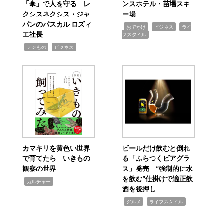
「傘」で人を守る レ
ンスホテル・苗場スキ
クシスネクシス・ジャ
ー場
パンのパスカル ロズィ
,
,
,
おでかけ
ビジネス
ライ
エ社長
フスタイル
,
,
デジもの
ビジネス
カマキリを黄色い世界
ビールだけ飲むと倒れ
で育てたら いきもの
る「ふらつくビアグラ
観察の世界
ス」発売 “強制的に水
を飲む”仕掛けで適正飲
,
カルチャー
酒を後押し
,
,
グルメ
ライフスタイル