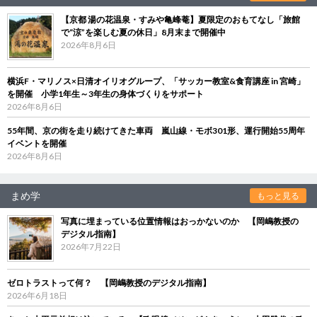
【京都 湯の花温泉・すみや亀峰菴】夏限定のおもてなし「旅館
で“涼”を楽しむ夏の休日」8月末まで開催中
2026年8月6日
横浜F・マリノス×日清オイリオグループ、「サッカー教室&食育講座 in 宮崎」
を開催 小学1年生～3年生の身体づくりをサポート
2026年8月6日
55年間、京の街を走り続けてきた車両 嵐山線・モボ301形、運行開始55周年
イベントを開催
2026年8月6日
まめ学
もっと見る
写真に埋まっている位置情報はおっかないのか 【岡嶋教授の
デジタル指南】
2026年7月22日
ゼロトラストって何？ 【岡嶋教授のデジタル指南】
2026年6月18日