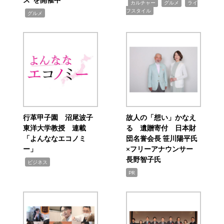
,
,
,
カルチャー
グルメ
ライ
フスタイル
,
グルメ
行革甲子園 沼尾波子
故人の「想い」かなえ
東洋大学教授 連載
る 遺贈寄付 日本財
「よんななエコノミ
団名誉会長 笹川陽平氏
ー」
×フリーアナウンサー
長野智子氏
,
ビジネス
PR