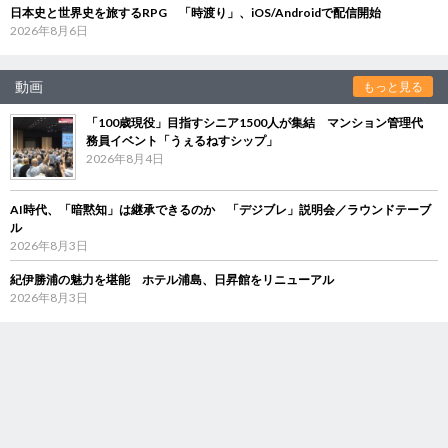
日本史と世界史を旅するRPG 「時渡り」、iOS/Androidで配信開始
2026年8月6日
動画
もっと見る
「100歳現役」目指すシニア1500人が集結 マンション管理代
務員イベント「うぇるねすシップ」
2026年8月4日
AI時代、「暗黙知」は継承できるのか 「デジブレ」説明会／ラウンドテーブ
ル
2026年8月3日
紀伊勝浦の魅力を堪能 ホテル浦島、日昇館をリニューアル
2026年8月3日