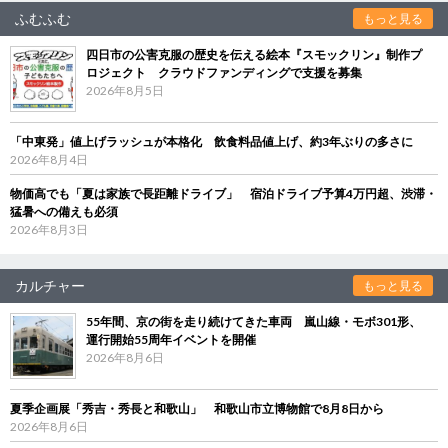
ふむふむ
もっと見る
四日市の公害克服の歴史を伝える絵本『スモックリン』制作プ
ロジェクト クラウドファンディングで支援を募集
2026年8月5日
「中東発」値上げラッシュが本格化 飲食料品値上げ、約3年ぶりの多さに
2026年8月4日
物価高でも「夏は家族で長距離ドライブ」 宿泊ドライブ予算4万円超、渋滞・
猛暑への備えも必須
2026年8月3日
カルチャー
もっと見る
55年間、京の街を走り続けてきた車両 嵐山線・モボ301形、
運行開始55周年イベントを開催
2026年8月6日
夏季企画展「秀吉・秀長と和歌山」 和歌山市立博物館で8月8日から
2026年8月6日