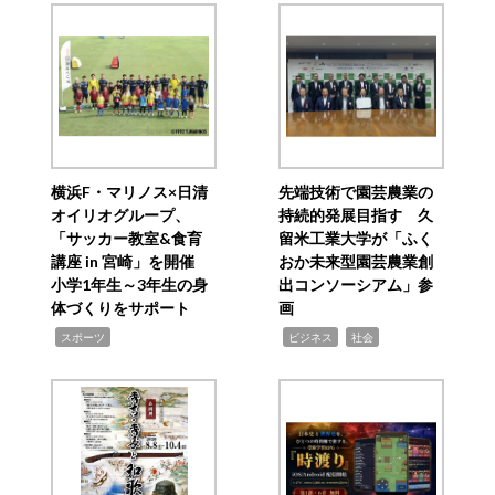
横浜F・マリノス×日清
先端技術で園芸農業の
オイリオグループ、
持続的発展目指す 久
「サッカー教室&食育
留米工業大学が「ふく
講座 in 宮崎」を開催
おか未来型園芸農業創
小学1年生～3年生の身
出コンソーシアム」参
体づくりをサポート
画
,
,
,
スポーツ
ビジネス
社会