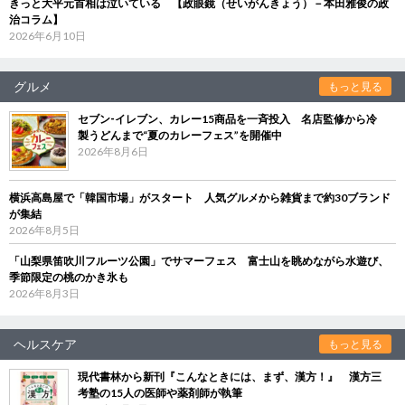
きっと大平元首相は泣いている 【政眼鏡（せいがんきょう）－本田雅俊の政
治コラム】
2026年6月10日
グルメ
もっと見る
セブン‐イレブン、カレー15商品を一斉投入 名店監修から冷
製うどんまで“夏のカレーフェス”を開催中
2026年8月6日
横浜高島屋で「韓国市場」がスタート 人気グルメから雑貨まで約30ブランド
が集結
2026年8月5日
「山梨県笛吹川フルーツ公園」でサマーフェス 富士山を眺めながら水遊び、
季節限定の桃のかき氷も
2026年8月3日
ヘルスケア
もっと見る
現代書林から新刊『こんなときには、まず、漢方！』 漢方三
考塾の15人の医師や薬剤師が執筆