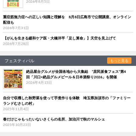
2026年8月5日
重症筋無力症への正しい知識と理解を 8月8日広島市で公開講座、オンライン
配信も
2026年7月31日
【がんを生きる緩和ケア医・大橋洋平「足し算命」】天空を見上げて
2026年7月28日
フェスティバル
もっと見る
絶品屋台グルメが全国各地から大集結 “庶民派食フェス”第4
回「川口×絶品グルメビール＆日本酒祭り2026」を開催
2026年4月15日
自分で収穫した秋野菜を使って芋煮作りを体験 埼玉県加須市の「ファミリー
ランドむさしの村」
2025年11月4日
春だけじゃもったいないさくらの名所、加治川で秋のマルシェ
2025年10月23日