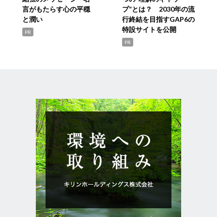
言がもたらす心の平穏
プ”とは？ 2030年の流
と潤い
行終結を目指すGAP6の
特設サイトを公開
PR
PR