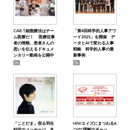
CAR T細胞療法はチー
「第4回科学的人事アワ
ム医療だ！ 医療従事
ード2025」を開催 デ
者の情熱、患者さんの
ータとAIで変わる人事
思いを伝えるドキュメ
戦略 科学的人事の最
ンタリー動画を公開中
新事例
PR
PR
「ことだま」宿る羽生
HIV/エイズにまつわる6
結弦のメッセージ 名
つの“理解のギャッ