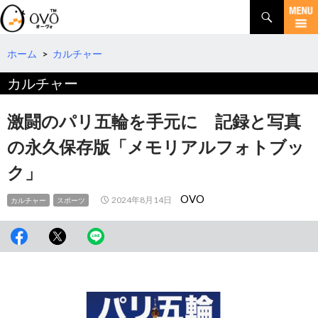
検
索
コ
ン
テ
ホーム
>
カルチャー
ン
カルチャー
ツ
へ
移
激闘のパリ五輪を手元に 記録と写真
動
の永久保存版「メモリアルフォトブッ
ク」
OVO
2024年8月14日
カルチャー
スポーツ