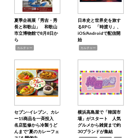
夏季企画展「秀吉・秀
日本史と世界史を旅す
長と和歌山」 和歌山
るRPG 「時渡り」、
市立博物館で8月8日か
iOS/Androidで配信開
ら
始
,
,
カルチャー
カルチャー
セブン‐イレブン、カレ
横浜高島屋で「韓国市
ー15商品を一斉投入
場」がスタート 人気
名店監修から冷製うど
グルメから雑貨まで約
んまで“夏のカレーフェ
30ブランドが集結
ス”を開催中