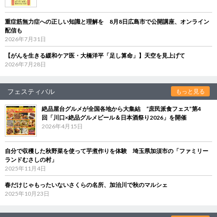
重症筋無力症への正しい知識と理解を 8月8日広島市で公開講座、オンライン
配信も
2026年7月31日
【がんを生きる緩和ケア医・大橋洋平「足し算命」】天空を見上げて
2026年7月28日
フェスティバル
もっと見る
絶品屋台グルメが全国各地から大集結 “庶民派食フェス”第4
回「川口×絶品グルメビール＆日本酒祭り2026」を開催
2026年4月15日
自分で収穫した秋野菜を使って芋煮作りを体験 埼玉県加須市の「ファミリー
ランドむさしの村」
2025年11月4日
春だけじゃもったいないさくらの名所、加治川で秋のマルシェ
2025年10月23日