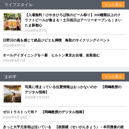
ライフスタイル
もっと見る
【入場無料！けやきひろば秋のビール祭り】300種類以上のク
ラフトビールが集まる！土日祝日はアーリーオープンも｜さい
たま新都心
2026年8月7日
日野川の風を感じて絶品ジビエも満喫 鳥取のサイクリングイベント
2026年8月7日
オールデイダイニングを一新 ヒルトン東京お台場、改装進む
2026年8月7日
まめ学
もっと見る
写真に埋まっている位置情報はおっかないのか 【岡嶋教授の
デジタル指南】
2026年7月22日
ゼロトラストって何？ 【岡嶋教授のデジタル指南】
2026年6月18日
きっと大平元首相は泣いている 【政眼鏡（せいがんきょう）－本田雅俊の政