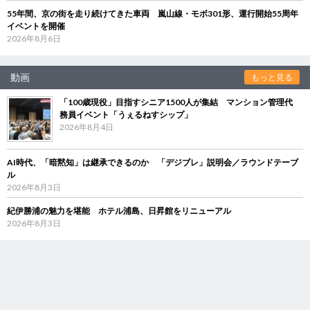
55年間、京の街を走り続けてきた車両 嵐山線・モボ301形、運行開始55周年
イベントを開催
2026年8月6日
動画
もっと見る
「100歳現役」目指すシニア1500人が集結 マンション管理代
務員イベント「うぇるねすシップ」
2026年8月4日
AI時代、「暗黙知」は継承できるのか 「デジブレ」説明会／ラウンドテーブ
ル
2026年8月3日
紀伊勝浦の魅力を堪能 ホテル浦島、日昇館をリニューアル
2026年8月3日