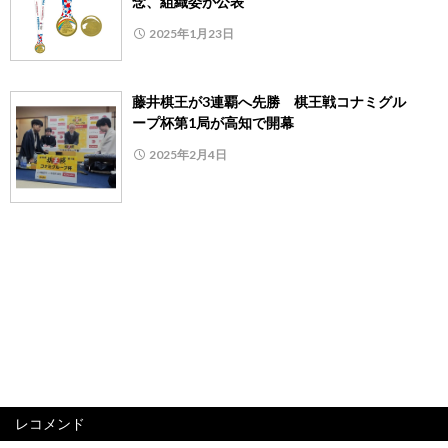
念、組織委が公表
2025年1月23日
藤井棋王が3連覇へ先勝 棋王戦コナミグル
ープ杯第1局が高知で開幕
2025年2月4日
レコメンド