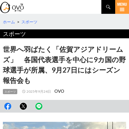
検
索
コ
ン
テ
ホーム
>
スポーツ
ン
スポーツ
ツ
へ
移
世界へ羽ばたく「佐賀アジアドリーム
動
ズ」 各国代表選手を中心に9カ国の野
球選手が所属、9月27日にはシーズン
報告会も
OVO
2025年9月24日
スポーツ