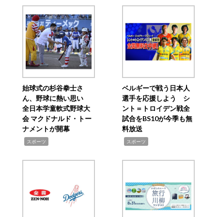
始球式の杉谷拳士さ
ベルギーで戦う日本人
ん、野球に熱い思い
選手を応援しよう シ
全日本学童軟式野球大
ント＝トロイデン戦全
会 マクドナルド・トー
試合をBS10が今季も無
ナメントが開幕
料放送
,
,
スポーツ
スポーツ