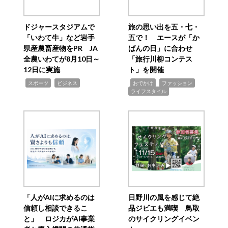
ドジャースタジアムで
旅の思い出を五・七・
「いわて牛」など岩手
五で！ エースが「か
県産農畜産物をPR JA
ばんの日」に合わせ
全農いわてが8月10日～
「旅行川柳コンテス
12日に実施
ト」を開催
,
,
,
,
,
スポーツ
ビジネス
おでかけ
ファッション
ライフスタイル
「人がAIに求めるのは
日野川の風を感じて絶
信頼し相談できるこ
品ジビエも満喫 鳥取
と」 ロジカがAI事業
のサイクリングイベン