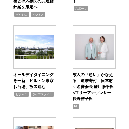
者と導入機関の共通指
ト
針案を策定へ
,
スポーツ
,
,
デジもの
ビジネス
オールデイダイニング
故人の「想い」かなえ
を一新 ヒルトン東京
る 遺贈寄付 日本財
お台場、改装進む
団名誉会長 笹川陽平氏
×フリーアナウンサー
,
,
ビジネス
ライフスタイル
長野智子氏
PR