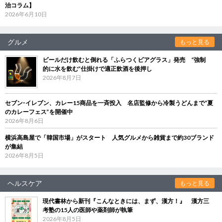
治コラム】
2026年6月10日
グルメ
もっと見る
ビールだけ飲むと倒れる「ふらつくビアグラス」発売 “強制
的に水を飲む”仕掛けで適正飲酒を後押し
2026年8月7日
セブン‐イレブン、カレー15商品を一斉投入 名店監修から冷製うどんまで“夏
のカレーフェス”を開催中
2026年8月6日
横浜高島屋で「韓国市場」がスタート 人気グルメから雑貨まで約30ブランド
が集結
2026年8月5日
ヘルスケア
もっと見る
現代書林から新刊『こんなときには、まず、漢方！』 漢方三
考塾の15人の医師や薬剤師が執筆
2026年8月5日