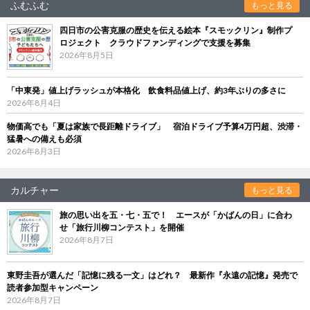
ふむふむ
もっと見る
四日市の公害克服の歴史を伝える絵本『スモックリン』制作プ
ロジェクト クラウドファンディングで支援を募集
2026年8月5日
「中東発」値上げラッシュが本格化 飲食料品値上げ、約3年ぶりの多さに
2026年8月4日
物価高でも「夏は家族で長距離ドライブ」 宿泊ドライブ予算4万円超、渋滞・
猛暑への備えも必須
2026年8月3日
カルチャー
もっと見る
旅の思い出を五・七・五で！ エースが「かばんの日」に合わ
せ「旅行川柳コンテスト」を開催
2026年8月7日
東野圭吾が選んだ「記憶に残る一文」はどれ？ 最新作『永遠の記憶』発売で
読者参加型キャンペーン
2026年8月7日