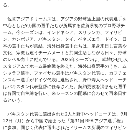
る。
佐賀アジアドリームズは、アジアの野球途上国の代表選手を
中心とした9カ国の選手たちが所属する佐賀県初のプロ野球チ
ーム。今シーズンは、インドネシア、スリランカ、フィリピ
ン、カンボジア、パキスタン、タイ、ベネズエラ、ドイツ、日
本の選手たちが集結。海外出身選手たちは、単身来日し言葉や
文化、宗教も違うチームメートと共同生活しながら日々、野球
のレベル向上に励んでいる。2025年シーズンは、武雄ひぜしん
スタジアムでホーム最終戦を終えた。海外出身選手のうち、ム
シャラフ選手、ファイサル選手はパキスタン代表に、カフチェ
ンスキー選手がドイツ代表に選出され、野中寿人ヘッドコーチ
はパキスタン代表監督に任命された。契約更改を済ませた選手
は各国で自主練を行い、来シーズンの開幕に合わせて再来日す
るという。
パキスタン代表に選出された2人と野中ヘッドコーチは、9月
22日（月）から中国で始まった「第31回 BFA アジア選手権」
に参加。同じく代表に選出されたドリームズ所属のフィリピン