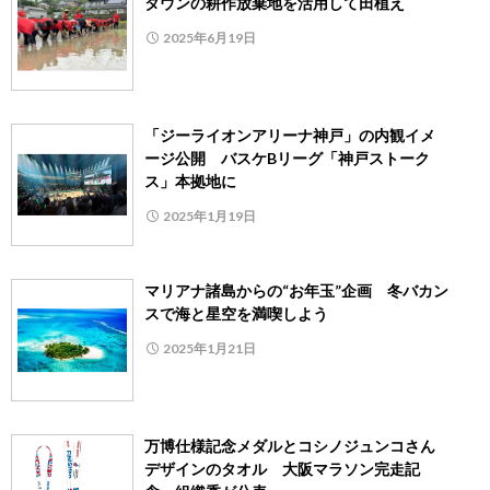
タウンの耕作放棄地を活用して田植え
2025年6月19日
「ジーライオンアリーナ神戸」の内観イメ
ージ公開 バスケBリーグ「神戸ストーク
ス」本拠地に
2025年1月19日
マリアナ諸島からの“お年玉”企画 冬バカン
スで海と星空を満喫しよう
2025年1月21日
万博仕様記念メダルとコシノジュンコさん
デザインのタオル 大阪マラソン完走記