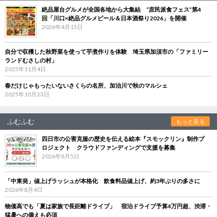
絶品屋台グルメが全国各地から大集結 “庶民派食フェス”第4
回「川口×絶品グルメビール＆日本酒祭り2026」を開催
2026年4月15日
自分で収穫した秋野菜を使って芋煮作りを体験 埼玉県加須市の「ファミリー
ランドむさしの村」
2025年11月4日
春だけじゃもったいないさくらの名所、加治川で秋のマルシェ
2025年10月23日
ふむふむ
もっと見る
四日市の公害克服の歴史を伝える絵本『スモックリン』制作プ
ロジェクト クラウドファンディングで支援を募集
2026年8月5日
「中東発」値上げラッシュが本格化 飲食料品値上げ、約3年ぶりの多さに
2026年8月4日
物価高でも「夏は家族で長距離ドライブ」 宿泊ドライブ予算4万円超、渋滞・
猛暑への備えも必須