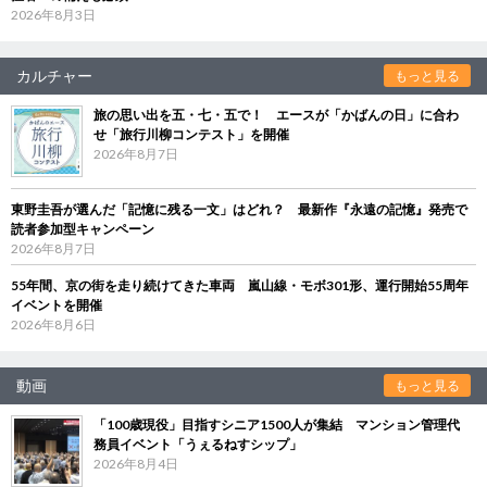
2026年8月3日
カルチャー
もっと見る
旅の思い出を五・七・五で！ エースが「かばんの日」に合わ
せ「旅行川柳コンテスト」を開催
2026年8月7日
東野圭吾が選んだ「記憶に残る一文」はどれ？ 最新作『永遠の記憶』発売で
読者参加型キャンペーン
2026年8月7日
55年間、京の街を走り続けてきた車両 嵐山線・モボ301形、運行開始55周年
イベントを開催
2026年8月6日
動画
もっと見る
「100歳現役」目指すシニア1500人が集結 マンション管理代
務員イベント「うぇるねすシップ」
2026年8月4日