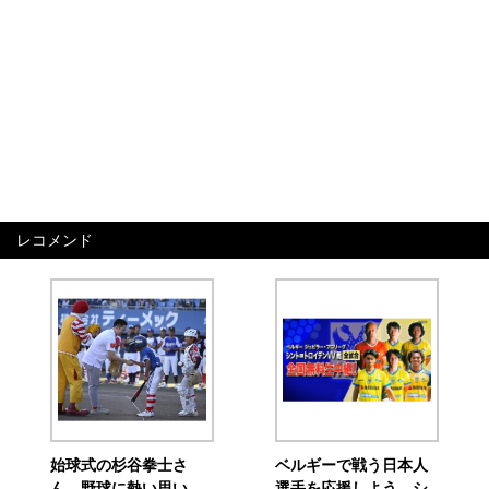
レコメンド
始球式の杉谷拳士さ
ベルギーで戦う日本人
ん、野球に熱い思い
選手を応援しよう シ