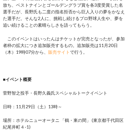
放ち、ベストナインとゴールデングラブ賞を各3度受賞した名
選手だが、長野氏も二度の指名拒否から巨人入りの夢をかなえ
た選手だ。そんな2人に、挑戦し続けるプロ野球人生や、夢を
追い続けることの素晴らしさを語ってもらう。
このイベントはいったんはチケットが完売となったが、参加
者枠の拡大につき追加販売するもの。追加販売は11月20日
（木）19時07分から、
販売サイト
で行う。
■イベント概要
菅野智之投手・長野久義氏スペシャルトークイベント
日時：11月29日（土）13時～
場所：ホテルニューオータニ 「鶴・東の間」 (東京都千代田区
紀尾井町４-1)