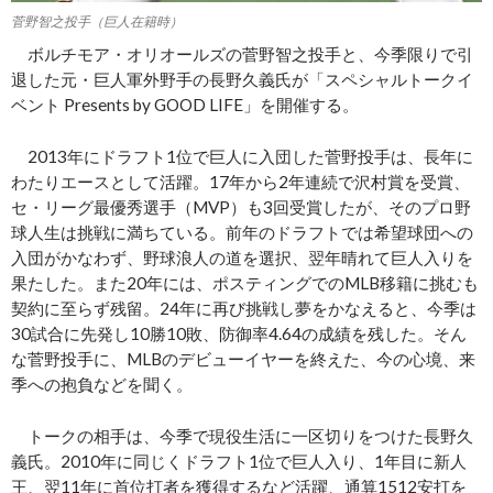
菅野智之投手（巨人在籍時）
ボルチモア・オリオールズの菅野智之投手と、今季限りで引
退した元・巨人軍外野手の長野久義氏が「スペシャルトークイ
ベント Presents by GOOD LIFE」を開催する。
2013年にドラフト1位で巨人に入団した菅野投手は、長年に
わたりエースとして活躍。17年から2年連続で沢村賞を受賞、
セ・リーグ最優秀選手（MVP）も3回受賞したが、そのプロ野
球人生は挑戦に満ちている。前年のドラフトでは希望球団への
入団がかなわず、野球浪人の道を選択、翌年晴れて巨人入りを
果たした。また20年には、ポスティングでのMLB移籍に挑むも
契約に至らず残留。24年に再び挑戦し夢をかなえると、今季は
30試合に先発し10勝10敗、防御率4.64の成績を残した。そん
な菅野投手に、MLBのデビューイヤーを終えた、今の心境、来
季への抱負などを聞く。
トークの相手は、今季で現役生活に一区切りをつけた長野久
義氏。2010年に同じくドラフト1位で巨人入り、1年目に新人
王、翌11年に首位打者を獲得するなど活躍、通算1512安打を