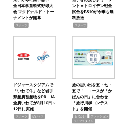
全日本学童軟式野球大
ント＝トロイデン戦全
会 マクドナルド・トー
試合をBS10が今季も無
ナメントが開幕
料放送
,
,
スポーツ
スポーツ
ドジャースタジアムで
旅の思い出を五・七・
「いわて牛」など岩手
五で！ エースが「か
県産農畜産物をPR JA
ばんの日」に合わせ
全農いわてが8月10日～
「旅行川柳コンテス
12日に実施
ト」を開催
,
,
,
,
,
スポーツ
ビジネス
おでかけ
ファッション
ライフスタイル