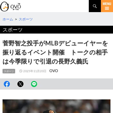
検
索
コ
ン
テ
ホーム
>
スポーツ
ン
スポーツ
ツ
へ
移
菅野智之投手がMLBデビューイヤーを
動
振り返るイベント開催 トークの相手
は今季限りで引退の長野久義氏
OVO
2025年11月20日
スポーツ