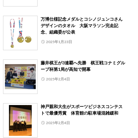
万博仕様記念メダルとコシノジュンコさん
デザインのタオル 大阪マラソン完走記
念、組織委が公表
2025年1月23日
藤井棋王が3連覇へ先勝 棋王戦コナミグル
ープ杯第1局が高知で開幕
2025年2月4日
神戸親和大生がスポーツビジネスコンテス
トで最優秀賞 体育館の駐車場混雑緩和
2025年2月4日