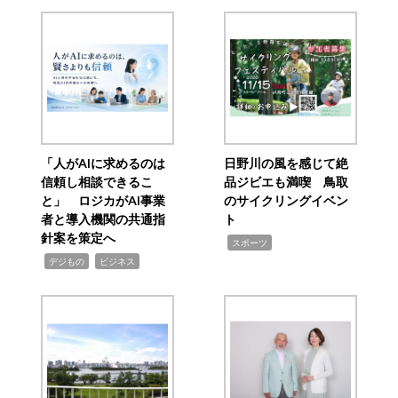
「人がAIに求めるのは
日野川の風を感じて絶
信頼し相談できるこ
品ジビエも満喫 鳥取
と」 ロジカがAI事業
のサイクリングイベン
者と導入機関の共通指
ト
針案を策定へ
,
スポーツ
,
,
デジもの
ビジネス