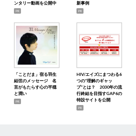
ンタリー動画を公開中
新事例
PR
PR
「ことだま」宿る羽生
HIV/エイズにまつわる6
結弦のメッセージ 名
つの“理解のギャッ
言がもたらす心の平穏
プ”とは？ 2030年の流
と潤い
行終結を目指すGAP6の
特設サイトを公開
PR
PR