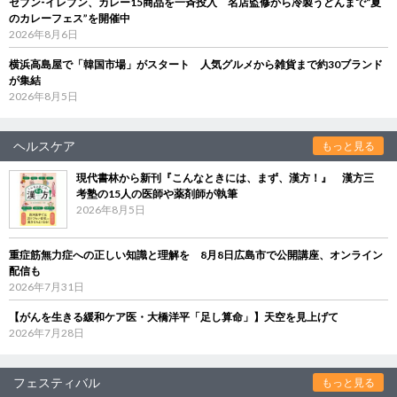
セブン‐イレブン、カレー15商品を一斉投入 名店監修から冷製うどんまで“夏
のカレーフェス”を開催中
2026年8月6日
横浜高島屋で「韓国市場」がスタート 人気グルメから雑貨まで約30ブランド
が集結
2026年8月5日
ヘルスケア
もっと見る
現代書林から新刊『こんなときには、まず、漢方！』 漢方三
考塾の15人の医師や薬剤師が執筆
2026年8月5日
重症筋無力症への正しい知識と理解を 8月8日広島市で公開講座、オンライン
配信も
2026年7月31日
【がんを生きる緩和ケア医・大橋洋平「足し算命」】天空を見上げて
2026年7月28日
フェスティバル
もっと見る