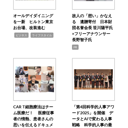
オールデイダイニング
故人の「想い」かなえ
を一新 ヒルトン東京
る 遺贈寄付 日本財
お台場、改装進む
団名誉会長 笹川陽平氏
×フリーアナウンサー
,
,
ビジネス
ライフスタイル
長野智子氏
PR
CAR T細胞療法はチー
「第4回科学的人事アワ
ム医療だ！ 医療従事
ード2025」を開催 デ
者の情熱、患者さんの
ータとAIで変わる人事
思いを伝えるドキュメ
戦略 科学的人事の最