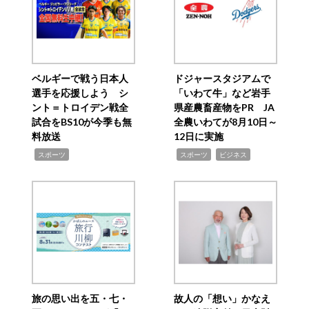
ベルギーで戦う日本人
ドジャースタジアムで
選手を応援しよう シ
「いわて牛」など岩手
ント＝トロイデン戦全
県産農畜産物をPR JA
試合をBS10が今季も無
全農いわてが8月10日～
料放送
12日に実施
,
,
,
スポーツ
スポーツ
ビジネス
旅の思い出を五・七・
故人の「想い」かなえ