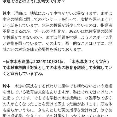
水連ではどのようにお考えですか？
鈴木
理由は、地域によって事情がだいぶ異なります。まずは
水泳の授業に関してのアンケートを行って、実情を調べようと
いう話をしています。水泳の授業が減少しているのは、指導者
不足によるのか、プールの老朽化か、あるいは気候変動の関係
で授業ができないのか。まずは問題を把握しようとスポーツ庁
と連携を図っています。その上で、画一的なことはせずに、地
域ごとの対策を練る必要性を感じております。
―日本水泳連盟は2024年10月31日、「水泳環境づくり宣言」
で水難事故防止対策としての水泳の教育を継続して実施してい
くと宣言していますね。
鈴木
水泳の実技をする代わりに座学でも構わないという通達
を出している教育委員会もありますが、私はそれではいけない
と思っています。そもそも学校の水泳授業は、水難事故で多く
の人が亡くなったことを受けて広まった面があります。頭も体
も柔らかいうちに、きちんとした実技指導を受ければ、泳ぐ技
術は必ず身に付きます。その対策をしっかりやっていきたい。