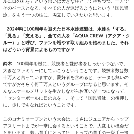
ルに日の丸を」という思いは大きな柱として持ちつつ、一方で
そのベースとなる、すべての人が泳げるようにという「国民皆
泳」をもう一つの柱に、両立していきたいと思います。
―2024年に100周年を迎えた日本水泳連盟は、水泳を「する」
「見る」「支える」、全ての人を「AQUA CREW（アクア・ク
ルー）」と呼び、ファンを増やす取り組みを始めました。それ
はどういう背景によるものですか？
鈴木
100周年を機に、競技者と愛好者をしっかりつないで、
大きなファミリーにしていこうということです。競技者数は数
十万人と言っていますが、愛好者を含めると、データも無いの
ですがおそらく何千万人というグループになると思います。そ
んなスケールメリットを生かしながらお互いが一つになって、
「センターポールに日の丸を」、そして「国民皆泳」の後押し
に、少しでもなればということです。
このコナミオープンという大会は、まさにジュニアからトップ
アスリートまでが一堂に会するということで、大変よい機会だ
と思います。若い選手にとっては、トップの選手の一挙手一投