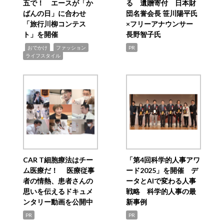
五で！ エースが「か
る 遺贈寄付 日本財
ばんの日」に合わせ
団名誉会長 笹川陽平氏
「旅行川柳コンテス
×フリーアナウンサー
ト」を開催
長野智子氏
,
,
,
おでかけ
ファッション
PR
ライフスタイル
CAR T細胞療法はチー
「第4回科学的人事アワ
ム医療だ！ 医療従事
ード2025」を開催 デ
者の情熱、患者さんの
ータとAIで変わる人事
思いを伝えるドキュメ
戦略 科学的人事の最
ンタリー動画を公開中
新事例
PR
PR