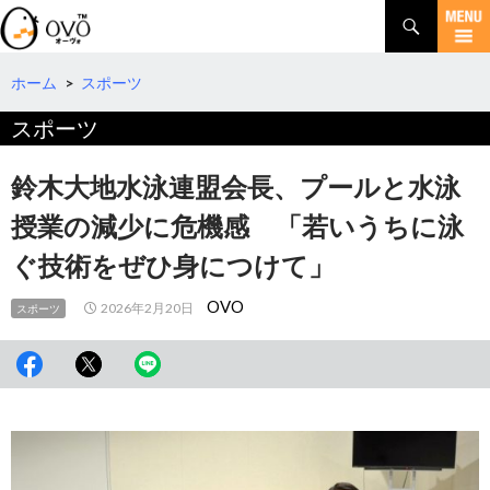
検
索
コ
ン
テ
ホーム
>
スポーツ
ン
スポーツ
ツ
へ
移
鈴木大地水泳連盟会長、プールと水泳
動
授業の減少に危機感 「若いうちに泳
ぐ技術をぜひ身につけて」
OVO
2026年2月20日
スポーツ