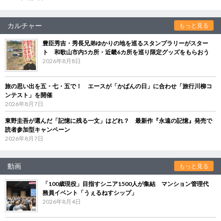
カルチャー
もっと見る
豊臣秀吉・秀長兄弟ゆかりの地を巡るスタンプラリーがスター
ト 和歌山市内5カ所・近畿6カ所を巡り限定グッズをもらおう
2026年8月8日
旅の思い出を五・七・五で！ エースが「かばんの日」に合わせ「旅行川柳コ
ンテスト」を開催
2026年8月7日
東野圭吾が選んだ「記憶に残る一文」はどれ？ 最新作『永遠の記憶』発売で
読者参加型キャンペーン
2026年8月7日
動画
もっと見る
「100歳現役」目指すシニア1500人が集結 マンション管理代
務員イベント「うぇるねすシップ」
2026年8月4日