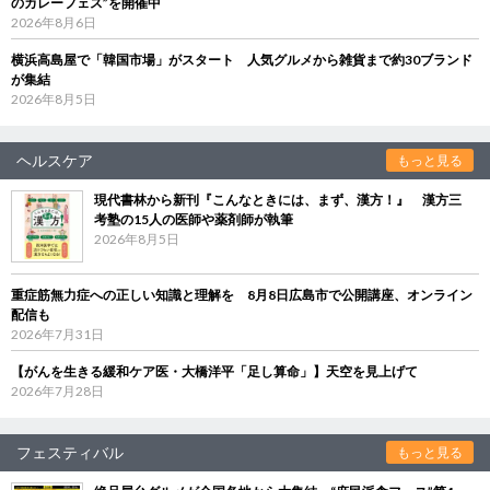
のカレーフェス”を開催中
2026年8月6日
横浜高島屋で「韓国市場」がスタート 人気グルメから雑貨まで約30ブランド
が集結
2026年8月5日
ヘルスケア
もっと見る
現代書林から新刊『こんなときには、まず、漢方！』 漢方三
考塾の15人の医師や薬剤師が執筆
2026年8月5日
重症筋無力症への正しい知識と理解を 8月8日広島市で公開講座、オンライン
配信も
2026年7月31日
【がんを生きる緩和ケア医・大橋洋平「足し算命」】天空を見上げて
2026年7月28日
フェスティバル
もっと見る