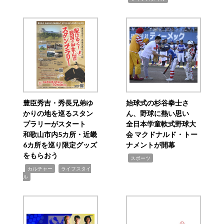
豊臣秀吉・秀長兄弟ゆ
始球式の杉谷拳士さ
かりの地を巡るスタン
ん、野球に熱い思い
プラリーがスタート
全日本学童軟式野球大
和歌山市内5カ所・近畿
会 マクドナルド・トー
6カ所を巡り限定グッズ
ナメントが開幕
をもらおう
,
スポーツ
,
,
カルチャー
ライフスタイ
ル