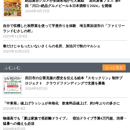
絶品屋台グルメが全国各地から大集結 “庶民派食フェス”第4
回「川口×絶品グルメビール＆日本酒祭り2026」を開催
2026年4月15日
自分で収穫した秋野菜を使って芋煮作りを体験 埼玉県加須市の「ファミリー
ランドむさしの村」
2025年11月4日
春だけじゃもったいないさくらの名所、加治川で秋のマルシェ
2025年10月23日
ふむふむ
もっと見る
四日市の公害克服の歴史を伝える絵本『スモックリン』制作プ
ロジェクト クラウドファンディングで支援を募集
2026年8月5日
「中東発」値上げラッシュが本格化 飲食料品値上げ、約3年ぶりの多さに
2026年8月4日
物価高でも「夏は家族で長距離ドライブ」 宿泊ドライブ予算4万円超、渋滞・
猛暑への備えも必須
2026年8月3日