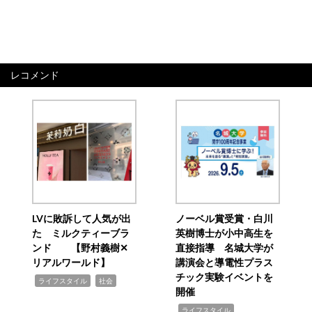
レコメンド
LVに敗訴して人気が出
ノーベル賞受賞・白川
た ミルクティーブラ
英樹博士が小中高生を
ンド 【野村義樹✕
直接指導 名城大学が
リアルワールド】
講演会と導電性プラス
チック実験イベントを
,
,
ライフスタイル
社会
開催
,
ライフスタイル