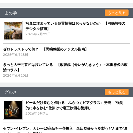
まめ学
もっと見る
写真に埋まっている位置情報はおっかないのか 【岡嶋教授の
デジタル指南】
2026年7月22日
ゼロトラストって何？ 【岡嶋教授のデジタル指南】
2026年6月18日
きっと大平元首相は泣いている 【政眼鏡（せいがんきょう）－本田雅俊の政
治コラム】
2026年6月10日
グルメ
もっと見る
ビールだけ飲むと倒れる「ふらつくビアグラス」発売 “強制
的に水を飲む”仕掛けで適正飲酒を後押し
2026年8月7日
セブン‐イレブン、カレー15商品を一斉投入 名店監修から冷製うどんまで“夏