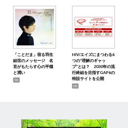
「ことだま」宿る羽生
HIV/エイズにまつわる6
結弦のメッセージ 名
つの“理解のギャッ
言がもたらす心の平穏
プ”とは？ 2030年の流
と潤い
行終結を目指すGAP6の
特設サイトを公開
PR
PR