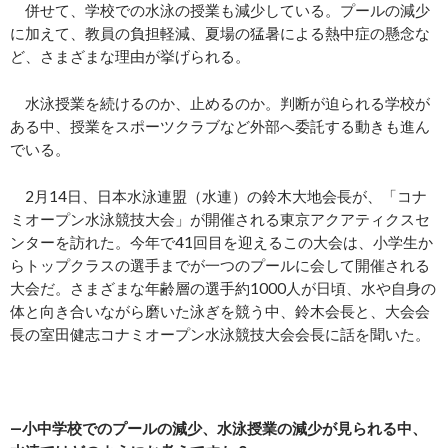
併せて、学校での水泳の授業も減少している。プールの減少
に加えて、教員の負担軽減、夏場の猛暑による熱中症の懸念な
ど、さまざまな理由が挙げられる。
水泳授業を続けるのか、止めるのか。判断が迫られる学校が
ある中、授業をスポーツクラブなど外部へ委託する動きも進ん
でいる。
2月14日、日本水泳連盟（水連）の鈴木大地会長が、「コナ
ミオープン水泳競技大会」が開催される東京アクアティクスセ
ンターを訪れた。今年で41回目を迎えるこの大会は、小学生か
らトップクラスの選手までが一つのプールに会して開催される
大会だ。さまざまな年齢層の選手約1000人が日頃、水や自身の
体と向き合いながら磨いた泳ぎを競う中、鈴木会長と、大会会
長の室田健志コナミオープン水泳競技大会会長に話を聞いた。
―小中学校でのプールの減少、水泳授業の減少が見られる中、