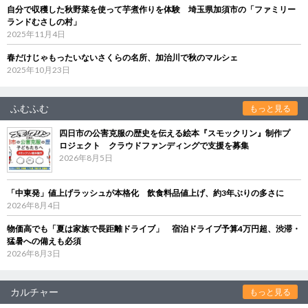
自分で収穫した秋野菜を使って芋煮作りを体験 埼玉県加須市の「ファミリー
ランドむさしの村」
2025年11月4日
春だけじゃもったいないさくらの名所、加治川で秋のマルシェ
2025年10月23日
ふむふむ
もっと見る
四日市の公害克服の歴史を伝える絵本『スモックリン』制作プ
ロジェクト クラウドファンディングで支援を募集
2026年8月5日
「中東発」値上げラッシュが本格化 飲食料品値上げ、約3年ぶりの多さに
2026年8月4日
物価高でも「夏は家族で長距離ドライブ」 宿泊ドライブ予算4万円超、渋滞・
猛暑への備えも必須
2026年8月3日
カルチャー
もっと見る