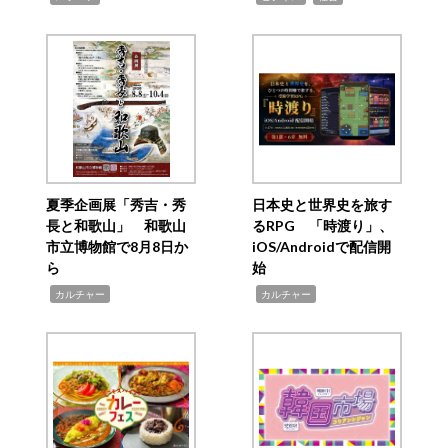
夏季企画展「秀吉・秀
日本史と世界史を旅す
長と和歌山」 和歌山
るRPG 「時渡り」、
市立博物館で8月8日か
iOS/Androidで配信開
ら
始
,
,
カルチャー
カルチャー