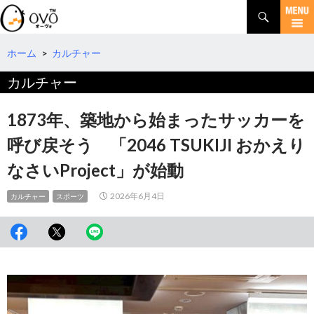
検
索
コ
ン
テ
ホーム
>
カルチャー
ン
カルチャー
ツ
へ
移
1873年、築地から始まったサッカーを
動
呼び戻そう 「2046 TSUKIJI おかえり
なさいProject」が始動
2026年6月4日
カルチャー
スポーツ