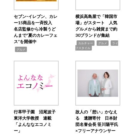
セブン‐イレブン、カレ
横浜高島屋で「韓国市
ー15商品を一斉投入
場」がスタート 人気
名店監修から冷製うど
グルメから雑貨まで約
んまで“夏のカレーフェ
30ブランドが集結
ス”を開催中
,
,
,
カルチャー
グルメ
ライ
フスタイル
,
グルメ
行革甲子園 沼尾波子
故人の「想い」かなえ
東洋大学教授 連載
る 遺贈寄付 日本財
「よんななエコノミ
団名誉会長 笹川陽平氏
ー」
×フリーアナウンサー