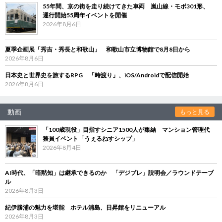
55年間、京の街を走り続けてきた車両 嵐山線・モボ301形、
運行開始55周年イベントを開催
2026年8月6日
夏季企画展「秀吉・秀長と和歌山」 和歌山市立博物館で8月8日から
2026年8月6日
日本史と世界史を旅するRPG 「時渡り」、iOS/Androidで配信開始
2026年8月6日
動画
もっと見る
「100歳現役」目指すシニア1500人が集結 マンション管理代
務員イベント「うぇるねすシップ」
2026年8月4日
AI時代、「暗黙知」は継承できるのか 「デジブレ」説明会／ラウンドテーブ
ル
2026年8月3日
紀伊勝浦の魅力を堪能 ホテル浦島、日昇館をリニューアル
2026年8月3日