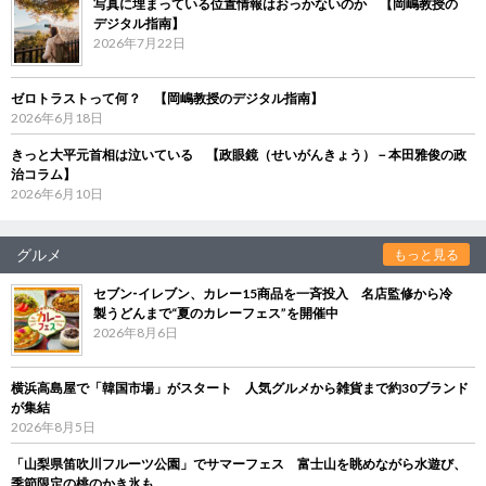
写真に埋まっている位置情報はおっかないのか 【岡嶋教授の
デジタル指南】
2026年7月22日
ゼロトラストって何？ 【岡嶋教授のデジタル指南】
2026年6月18日
きっと大平元首相は泣いている 【政眼鏡（せいがんきょう）－本田雅俊の政
治コラム】
2026年6月10日
グルメ
もっと見る
セブン‐イレブン、カレー15商品を一斉投入 名店監修から冷
製うどんまで“夏のカレーフェス”を開催中
2026年8月6日
横浜高島屋で「韓国市場」がスタート 人気グルメから雑貨まで約30ブランド
が集結
2026年8月5日
「山梨県笛吹川フルーツ公園」でサマーフェス 富士山を眺めながら水遊び、
季節限定の桃のかき氷も