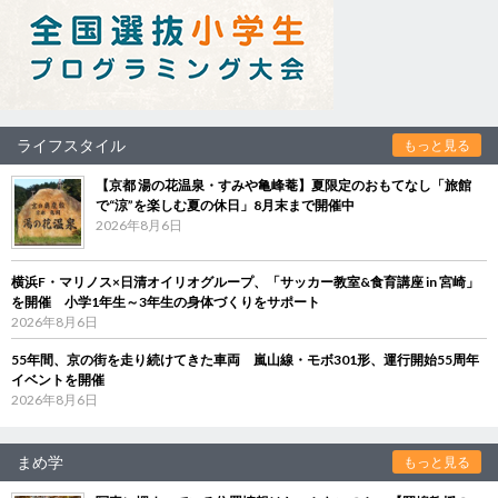
ライフスタイル
もっと見る
【京都 湯の花温泉・すみや亀峰菴】夏限定のおもてなし「旅館
で“涼”を楽しむ夏の休日」8月末まで開催中
2026年8月6日
横浜F・マリノス×日清オイリオグループ、「サッカー教室&食育講座 in 宮崎」
を開催 小学1年生～3年生の身体づくりをサポート
2026年8月6日
55年間、京の街を走り続けてきた車両 嵐山線・モボ301形、運行開始55周年
イベントを開催
2026年8月6日
まめ学
もっと見る