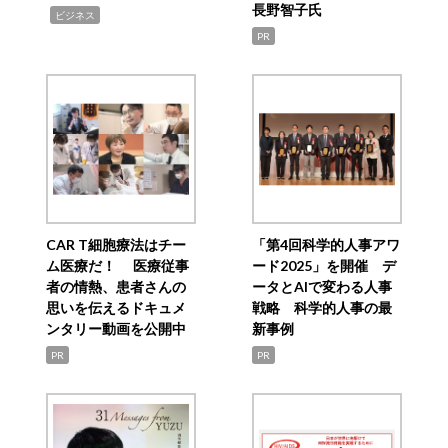
長野智子氏
,
ビジネス
PR
CAR T細胞療法はチー
「第4回科学的人事アワ
ム医療だ！ 医療従事
ード2025」を開催 デ
者の情熱、患者さんの
ータとAIで変わる人事
思いを伝えるドキュメ
戦略 科学的人事の最
ンタリー動画を公開中
新事例
PR
PR