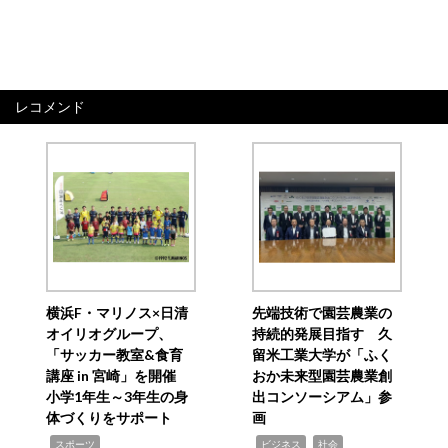
レコメンド
横浜F・マリノス×日清
先端技術で園芸農業の
オイリオグループ、
持続的発展目指す 久
「サッカー教室&食育
留米工業大学が「ふく
講座 in 宮崎」を開催
おか未来型園芸農業創
小学1年生～3年生の身
出コンソーシアム」参
体づくりをサポート
画
,
,
,
スポーツ
ビジネス
社会