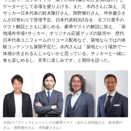
ゲーターとして会場を盛り上げる。また、水内さんに加え、元
サッカー日本代表の鈴木隆行さん、岡野雅行さん、坪井慶介さ
んが日替わりで登壇予定。日本代表戦3試合を、元プロ選手の
ゲスト解説とともに楽しめる。豪華ゲストの解説に加え、「築
地場外市場×サッカー」オリジナル応援グッズの販売や、歴代
日本代表ユニフォームのリユース配布など、築地ならではの体
験コンテンツも展開予定だ。水内さんは「築地という場所で一
体感が生まれるんじゃないかと思っている。サッカーと一緒に
食も楽しめるし、非常に楽しみです」と期待を語った。
今回のパブリックビューイングの豪華ゲスト（左から水内猛さん、鈴木隆行
さん、岡野雅行さん、坪井慶介さん）