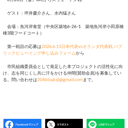
ゲスト：坪井慶介さん、水内猛さん
会場：魚河岸食堂（中央区築地6-26-1 築地魚河岸小田原橋
棟3階フードコート）
第一戦目の応募は
2026.6.15日本代表vsオランダ代表戦 パブ
リックビューイング申し込みフォーム
から
市民組織委員会として発足した本プロジェクトの活性化に向
け、志を同じくし共に汗をかける仲間(賛助会員)を募集してい
る。問い合わせは
2046tsukiji@gmail.com
まで。