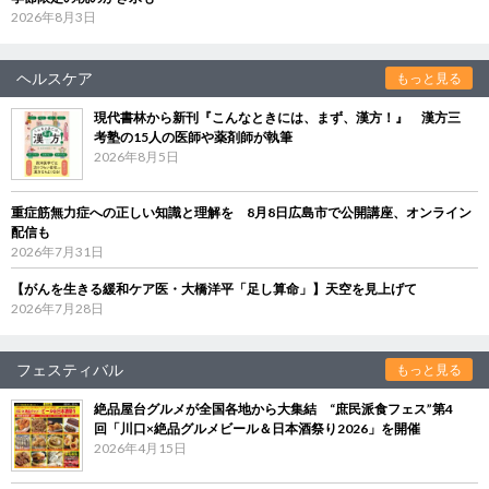
2026年8月3日
ヘルスケア
もっと見る
現代書林から新刊『こんなときには、まず、漢方！』 漢方三
考塾の15人の医師や薬剤師が執筆
2026年8月5日
重症筋無力症への正しい知識と理解を 8月8日広島市で公開講座、オンライン
配信も
2026年7月31日
【がんを生きる緩和ケア医・大橋洋平「足し算命」】天空を見上げて
2026年7月28日
フェスティバル
もっと見る
絶品屋台グルメが全国各地から大集結 “庶民派食フェス”第4
回「川口×絶品グルメビール＆日本酒祭り2026」を開催
2026年4月15日