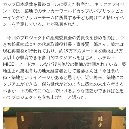
カップ日本誘致を最終ゴールに据えた数字だ。 キックオフイベ
ントでは、築地でのサッカーワールドカップのパブリックビュ
ーイングやサッカーチームに所属する子ども向けゴミ拾いイベ
ントを予定していることが発表された。
今回のプロジェクトの組織委員会の委員長を務めるのは、つ
きぢ松露株式会社の代表取締役社長・齋藤賢一郎さん。築地は
現在再開発が行われており、約19万平方メートルの敷地に5万
人以上が収容できる多目的スタジアムをはじめ、ホテル・
MICE・フードホールなど複合施設の整備が計画されている。築
地生まれ築地育ちの地元経営者として齋藤さんは「今は食の
街・築地というイメージがあると思うが、近い将来、築地にス
タジアムができる。僕ら世代がどのように築地の未来を考える
べきか、下の世代につないでいけるような道筋ができればと思
ってプロジェクトを立ち上げた」と語った。