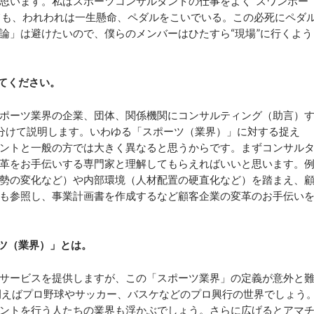
思います。私はスポーツコンサルタントの仕事をよく“スワンボー
いても、われわれは一生懸命、ペダルをこいでいる。この必死にペダ
論」は避けたいので、僕らのメンバーはひたすら“現場”に行くよう
てください。
ポーツ業界の企業、団体、関係機関にコンサルティング（助言）
を分けて説明します。いわゆる「スポーツ（業界）」に対する捉え
ントと一般の方では大きく異なると思うからです。まずコンサル
革をお手伝いする専門家と理解してもらえればいいと思います。
勢の変化など）や内部環境（人材配置の硬直化など）を踏まえ、
も参照し、事業計画書を作成するなど顧客企業の変革のお手伝い
ツ（業界）」とは。
サービスを提供しますが、この「スポーツ業界」の定義が意外と
例えばプロ野球やサッカー、バスケなどのプロ興行の世界でしょう
ントを行う人たちの業界も浮かぶでしょう。さらに広げるとアマ