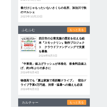
春だけじゃもったいないさくらの名所、加治川で秋
のマルシェ
2025年10月23日
ふむふむ
もっと見る
四日市の公害克服の歴史を伝える絵
本『スモックリン』制作プロジェク
ト クラウドファンディングで支援
を募集
2026年8月5日
「中東発」値上げラッシュが本格化 飲食料品値上
げ、約3年ぶりの多さに
2026年8月4日
物価高でも「夏は家族で長距離ドライブ」 宿泊ド
ライブ予算4万円超、渋滞・猛暑への備えも必須
2026年8月3日
カルチャー
もっと見る