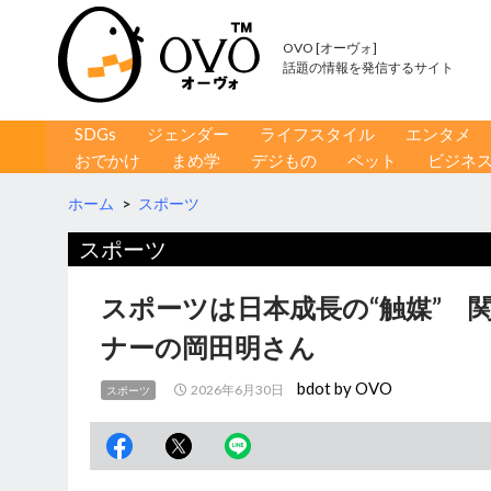
OVO [オーヴォ]
話題の情報を発信するサイト
コンテンツへ移動
検
SDGs
ジェンダー
ライフスタイル
エンタメ
索
おでかけ
まめ学
デジもの
ペット
ビジネ
ホーム
>
スポーツ
スポーツ
スポーツは日本成長の“触媒” 
ナーの岡田明さん
bdot by OVO
2026年6月30日
スポーツ