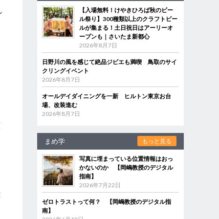
【入場無料！けやきひろば秋のビー
ル
ル祭り】300種類以上のクラフトビー
ルが集まる！土日祝日はアーリーオ
ープンも｜さいたま新都心
2026年8月7日
日野川の風を感じて絶品ジビエも満喫 鳥取のサイ
クリングイベント
2026年8月7日
す
オールデイダイニングを一新 ヒルトン東京お台
タ
場、改装進む
例
2026年8月7日
顧
を
まめ学
もっと見る
写真に埋まっている位置情報はおっ
かないのか 【岡嶋教授のデジタル
指南】
2026年7月22日
難
ゼロトラストって何？ 【岡嶋教授のデジタル指
。
南】
チ