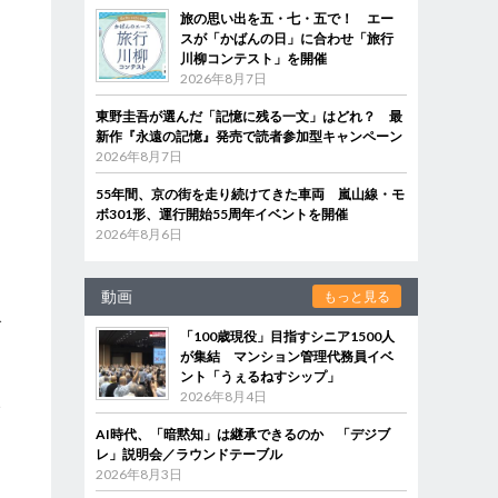
旅の思い出を五・七・五で！ エー
スが「かばんの日」に合わせ「旅行
川柳コンテスト」を開催
2026年8月7日
東野圭吾が選んだ「記憶に残る一文」はどれ？ 最
新作『永遠の記憶』発売で読者参加型キャンペーン
2026年8月7日
55年間、京の街を走り続けてきた車両 嵐山線・モ
ボ301形、運行開始55周年イベントを開催
2026年8月6日
動画
もっと見る
グ
「100歳現役」目指すシニア1500人
ッ
が集結 マンション管理代務員イベ
ント「うぇるねすシップ」
）
2026年8月4日
い
AI時代、「暗黙知」は継承できるのか 「デジブ
レ」説明会／ラウンドテーブル
2026年8月3日