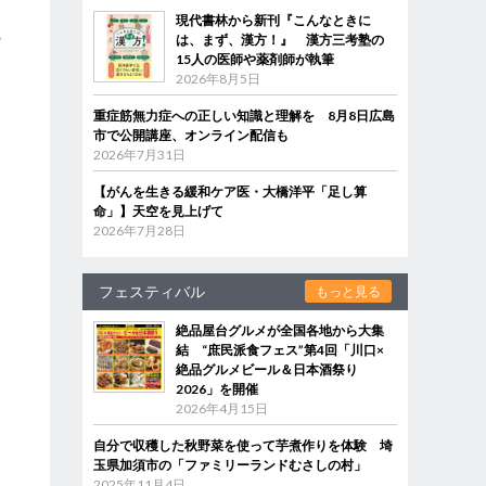
界
現代書林から新刊『こんなときに
の
は、まず、漢方！』 漢方三考塾の
15人の医師や薬剤師が執筆
2026年8月5日
重症筋無力症への正しい知識と理解を 8月8日広島
市で公開講座、オンライン配信も
2026年7月31日
え
【がんを生きる緩和ケア医・大橋洋平「足し算
命」】天空を見上げて
2026年7月28日
フェスティバル
もっと見る
絶品屋台グルメが全国各地から大集
結 “庶民派食フェス”第4回「川口×
絶品グルメビール＆日本酒祭り
2026」を開催
2026年4月15日
ラ
自分で収穫した秋野菜を使って芋煮作りを体験 埼
玉県加須市の「ファミリーランドむさしの村」
走
2025年11月4日