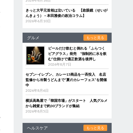
2026年6月18日
きっと大平元首相は泣いている 【政眼鏡（せいが
の
んきょう）－本田雅俊の政治コラム】
を
2026年6月10日
体
グルメ
もっと見る
ビールだけ飲むと倒れる「ふらつく
ビアグラス」発売 “強制的に水を飲
む”仕掛けで適正飲酒を後押し
2026年8月7日
セブン‐イレブン、カレー15商品を一斉投入 名店
監修から冷製うどんまで“夏のカレーフェス”を開催
中
2026年8月6日
横浜高島屋で「韓国市場」がスタート 人気グルメ
から雑貨まで約30ブランドが集結
2026年8月5日
戦
知
ヘルスケア
もっと見る
の