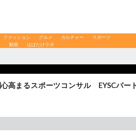
ファッション
グルメ
カルチャー
スポーツ
ス
動画
はばたけラボ
関心高まるスポーツコンサル EYSCパー