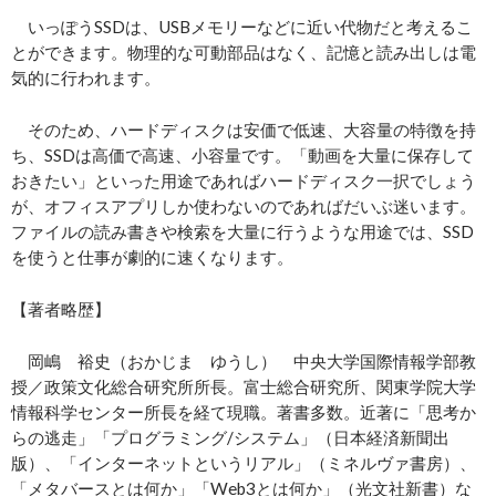
いっぽうSSDは、USBメモリーなどに近い代物だと考えるこ
とができます。物理的な可動部品はなく、記憶と読み出しは電
気的に行われます。
そのため、ハードディスクは安価で低速、大容量の特徴を持
ち、SSDは高価で高速、小容量です。「動画を大量に保存して
おきたい」といった用途であればハードディスク一択でしょう
が、オフィスアプリしか使わないのであればだいぶ迷います。
ファイルの読み書きや検索を大量に行うような用途では、SSD
を使うと仕事が劇的に速くなります。
【著者略歴】
岡嶋 裕史（おかじま ゆうし） 中央大学国際情報学部教
授／政策文化総合研究所所長。富士総合研究所、関東学院大学
情報科学センター所長を経て現職。著書多数。近著に「思考か
らの逃走」「プログラミング/システム」（日本経済新聞出
版）、「インターネットというリアル」（ミネルヴァ書房）、
「メタバースとは何か」「Web3とは何か」（光文社新書）な