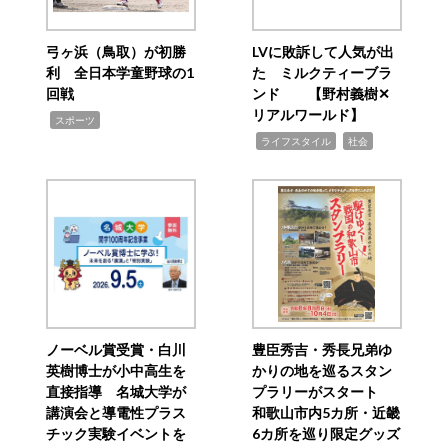
弓ヶ浜（鳥取）が初勝
LVに敗訴して人気が出
利 全日本学童野球の1
た ミルクティーブラ
回戦
ンド 【野村義樹✕
リアルワールド】
,
スポーツ
,
,
ライフスタイル
社会
ノーベル賞受賞・白川
豊臣秀吉・秀長兄弟ゆ
英樹博士が小中高生を
かりの地を巡るスタン
直接指導 名城大学が
プラリーがスタート
講演会と導電性プラス
和歌山市内5カ所・近畿
チック実験イベントを
6カ所を巡り限定グッズ