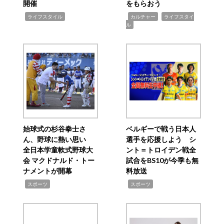
開催
をもらおう
,
,
,
ライフスタイル
カルチャー
ライフスタイ
ル
始球式の杉谷拳士さ
ベルギーで戦う日本人
ん、野球に熱い思い
選手を応援しよう シ
全日本学童軟式野球大
ント＝トロイデン戦全
会 マクドナルド・トー
試合をBS10が今季も無
ナメントが開幕
料放送
,
,
スポーツ
スポーツ