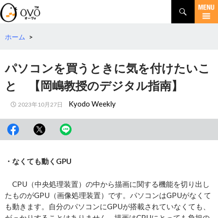
検
索
コ
ン
テ
ホーム
>
ン
ツ
パソコンを買うときに気を付けたいこ
へ
移
と 【岡嶋教授のデジタル指南】
動
Kyodo Weekly
2023年10月27日
・なくても動くGPU
CPU（中央処理装置）の中から描画に関する機能を切り出し
たものがGPU（画像処理装置）です。パソコンはGPUがなくて
も動きます。自分のパソコンにGPUが搭載されていなくても、
がっかりすることはありません。描画はCPUにとっても負担の