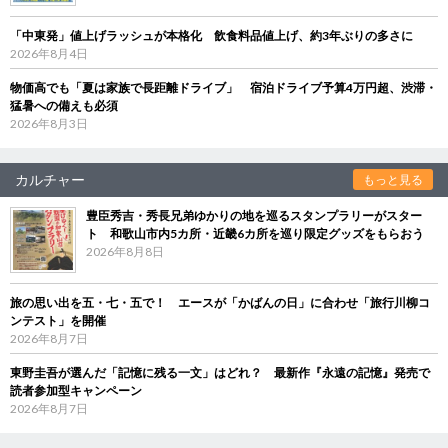
「中東発」値上げラッシュが本格化 飲食料品値上げ、約3年ぶりの多さに
2026年8月4日
物価高でも「夏は家族で長距離ドライブ」 宿泊ドライブ予算4万円超、渋滞・
猛暑への備えも必須
2026年8月3日
カルチャー
もっと見る
豊臣秀吉・秀長兄弟ゆかりの地を巡るスタンプラリーがスター
ト 和歌山市内5カ所・近畿6カ所を巡り限定グッズをもらおう
2026年8月8日
旅の思い出を五・七・五で！ エースが「かばんの日」に合わせ「旅行川柳コ
ンテスト」を開催
2026年8月7日
東野圭吾が選んだ「記憶に残る一文」はどれ？ 最新作『永遠の記憶』発売で
読者参加型キャンペーン
2026年8月7日