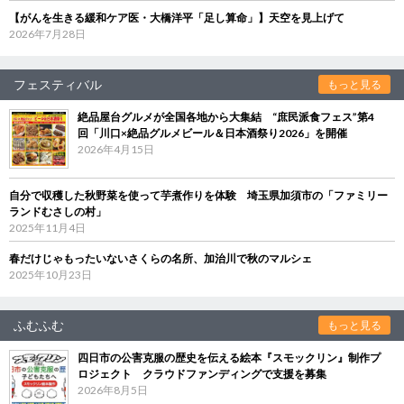
【がんを生きる緩和ケア医・大橋洋平「足し算命」】天空を見上げて
2026年7月28日
フェスティバル
もっと見る
絶品屋台グルメが全国各地から大集結 “庶民派食フェス”第4
回「川口×絶品グルメビール＆日本酒祭り2026」を開催
2026年4月15日
自分で収穫した秋野菜を使って芋煮作りを体験 埼玉県加須市の「ファミリー
ランドむさしの村」
2025年11月4日
春だけじゃもったいないさくらの名所、加治川で秋のマルシェ
2025年10月23日
ふむふむ
もっと見る
四日市の公害克服の歴史を伝える絵本『スモックリン』制作プ
ロジェクト クラウドファンディングで支援を募集
2026年8月5日