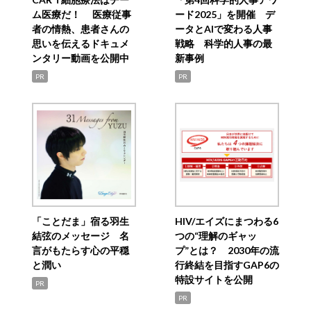
ム医療だ！ 医療従事
ード2025」を開催 デ
者の情熱、患者さんの
ータとAIで変わる人事
思いを伝えるドキュメ
戦略 科学的人事の最
ンタリー動画を公開中
新事例
PR
PR
「ことだま」宿る羽生
HIV/エイズにまつわる6
結弦のメッセージ 名
つの“理解のギャッ
言がもたらす心の平穏
プ”とは？ 2030年の流
と潤い
行終結を目指すGAP6の
特設サイトを公開
PR
PR