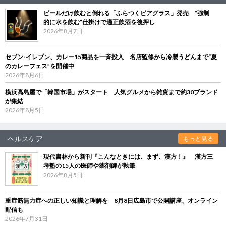
ビールだけ飲むと倒れる「ふらつくビアグラス」発売 “強制
的に水を飲む”仕掛けで適正飲酒を後押し
2026年8月7日
セブン‐イレブン、カレー15商品を一斉投入 名店監修から冷製うどんまで“夏
のカレーフェス”を開催中
2026年8月6日
横浜高島屋で「韓国市場」がスタート 人気グルメから雑貨まで約30ブランド
が集結
2026年8月5日
ヘルスケア
もっと見る
現代書林から新刊『こんなときには、まず、漢方！』 漢方三
考塾の15人の医師や薬剤師が執筆
2026年8月5日
重症筋無力症への正しい知識と理解を 8月8日広島市で公開講座、オンライン
配信も
2026年7月31日