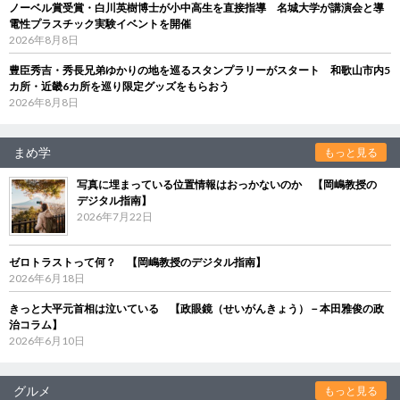
ノーベル賞受賞・白川英樹博士が小中高生を直接指導 名城大学が講演会と導
電性プラスチック実験イベントを開催
2026年8月8日
豊臣秀吉・秀長兄弟ゆかりの地を巡るスタンプラリーがスタート 和歌山市内5
カ所・近畿6カ所を巡り限定グッズをもらおう
2026年8月8日
まめ学
もっと見る
写真に埋まっている位置情報はおっかないのか 【岡嶋教授の
デジタル指南】
2026年7月22日
ゼロトラストって何？ 【岡嶋教授のデジタル指南】
2026年6月18日
きっと大平元首相は泣いている 【政眼鏡（せいがんきょう）－本田雅俊の政
治コラム】
2026年6月10日
グルメ
もっと見る