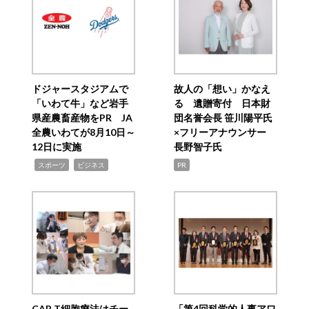
ドジャースタジアムで
故人の「想い」かなえ
「いわて牛」など岩手
る 遺贈寄付 日本財
県産農畜産物をPR JA
団名誉会長 笹川陽平氏
全農いわてが8月10日～
×フリーアナウンサー
12日に実施
長野智子氏
,
,
スポーツ
ビジネス
PR
CAR T細胞療法はチー
「第4回科学的人事アワ