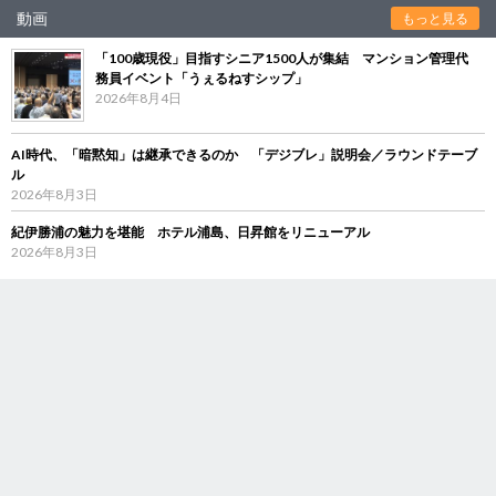
動画
もっと見る
「100歳現役」目指すシニア1500人が集結 マンション管理代
務員イベント「うぇるねすシップ」
2026年8月4日
AI時代、「暗黙知」は継承できるのか 「デジブレ」説明会／ラウンドテーブ
ル
2026年8月3日
紀伊勝浦の魅力を堪能 ホテル浦島、日昇館をリニューアル
2026年8月3日