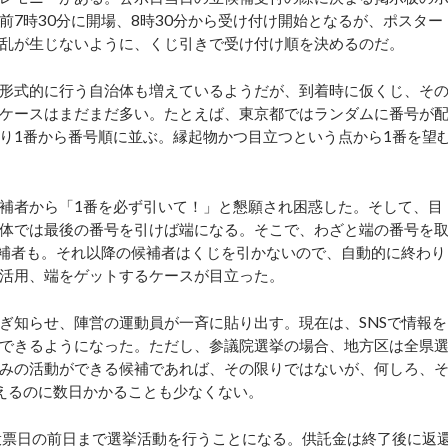
7時30分に開場、8時30分から受け付け開始となるが、ポスター
乱が生じないように、くじ引きで受け付け順を決めるのだ。
形式的に行う自治体も増えているようだが、到着時に仮くじ、そ
ケースはまだまだ多い。たとえば、東京都ではランダムに番号が
り1番から番号順に並ぶ。縁起物かつ目立つという点から1番を望
補者から「1番を必ず引いて！」と懇願され困惑した。そして、目
体では最後の番号を引けば端になる。そこで、わざと端の番号を
候補者も。それ以降の候補者はくじを引かないので、自動的に終わり
活用、端をゲットするケースが目立った。
知らせ、陣営の運動員が一斉に貼り出す。現在は、SNSで情報を
できるようになった。ただし、参議院選挙の場合、地方区は全県
みの活動ができる候補であれば、その限りではないが、何しろ、
えるのに数日かかることも少なくない。
票日の前日まで選挙活動を行うことになる。供託金は終了後に返