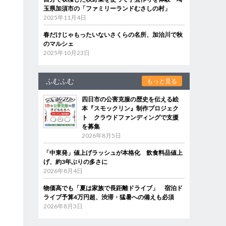
玉県加須市の「ファミリーランドむさしの村」
2025年11月4日
春だけじゃもったいないさくらの名所、加治川で秋
のマルシェ
2025年10月23日
ふむふむ
もっと見る
四日市の公害克服の歴史を伝える絵
本『スモックリン』制作プロジェク
ト クラウドファンディングで支援
を募集
2026年8月5日
「中東発」値上げラッシュが本格化 飲食料品値上
げ、約3年ぶりの多さに
2026年8月4日
物価高でも「夏は家族で長距離ドライブ」 宿泊ド
ライブ予算4万円超、渋滞・猛暑への備えも必須
2026年8月3日