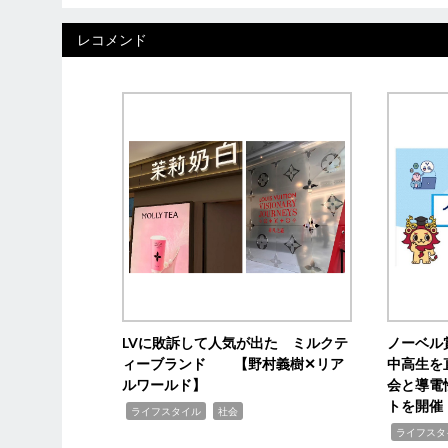
レコメンド
LVに敗訴して人気が出た ミルクテ
ノーベル
ィーブランド 【野村義樹✕リア
中高生を
ルワールド】
会と導電
トを開催
,
,
ライフスタイル
社会
,
ライフスタ