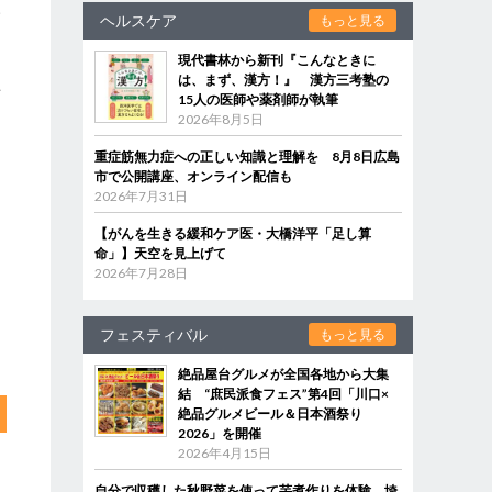
サ
ヘルスケア
もっと見る
定
現代書林から新刊『こんなときに
は、まず、漢方！』 漢方三考塾の
場
15人の医師や薬剤師が執筆
2026年8月5日
重症筋無力症への正しい知識と理解を 8月8日広島
市で公開講座、オンライン配信も
2026年7月31日
【がんを生きる緩和ケア医・大橋洋平「足し算
命」】天空を見上げて
2026年7月28日
フェスティバル
もっと見る
絶品屋台グルメが全国各地から大集
結 “庶民派食フェス”第4回「川口×
絶品グルメビール＆日本酒祭り
2026」を開催
2026年4月15日
自分で収穫した秋野菜を使って芋煮作りを体験 埼