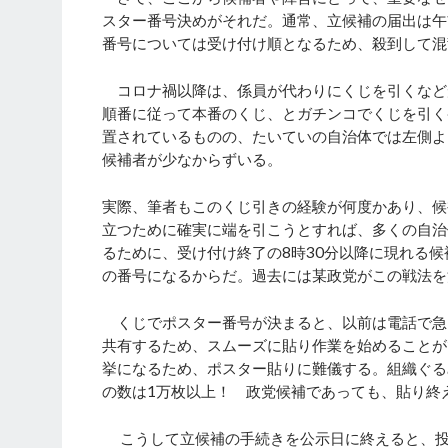
スター番号決めがそれだ。通常、立候補の届出は午前
番号については受け付け順となるため、殺到して混
コロナ禍以降は、係員が代わりにくじを引くなど
順番に従って本番のくじ、とガチンコでくじを引く
置されているものの、たいていの自治体では左側よ
候補者が少なからずいる。
実際、筆者もこのくじ引きの経験が何度かあり、候
立つために確実に端を引こうとすれば、多くの自治
るために、受け付け終了の8時30分以降に現れる
の番号になるからだ。過去には某政党がこの戦法を
くじでポスター番号が決まると、以前は電話で急ぎ
共有するため、スムーズに貼り作業を始めることが
挙になるため、ポスター貼りに難儀する。組織ぐる
の数は1万枚以上！ 政党候補であっても、貼り終
こうして立候補の手続きを公示日に終えると、投