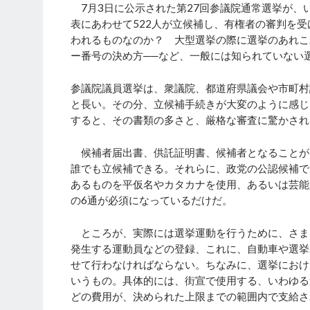
7月3日に公示された第27回参議院通常選挙が、
表にあわせて522人が立候補し、有権者の審判を
われるものなのか？ 大型選挙の際に選挙のあれこ
ー番号の決め方──など、一般には知られていない
参議院議員選挙は、衆議院、都道府県議会や市町村
と長い。その分、立候補手続きが大変のように感じ
すると、その書類の多さと、厳格な審査に驚かされ
候補者届出書、供託証明書、候補者となることが
誰でも立候補できる。それらに、政党の公認候補で
あるものを平仮名やカタカナを使用、あるいは芸能
の6通が必須になっているだけだ。
ところが、実際には選挙運動を行うために、さま
発生する運動員などの登録、これに、自動車や選挙
せて行わなければならない。ちなみに、選挙におけ
いうもの。具体的には、街宣で使用する、いわゆる
どの費用が、決められた上限までの範囲内で支給さ