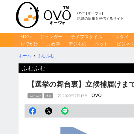
OVO [オーヴォ]
話題の情報を発信するサイト
コンテンツへ移動
検
SDGs
ジェンダー
ライフスタイル
エンタメ
索
おでかけ
まめ学
デジもの
ペット
ビジネ
ホーム
>
ふむふむ
ふむふむ
【選挙の舞台裏】立候補届けま
OVO
2025年7月17日
ふむふむ
社会