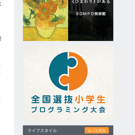
代
タ
間
補
ば
で
が
わ
と
な
ライフスタイル
もっと見る