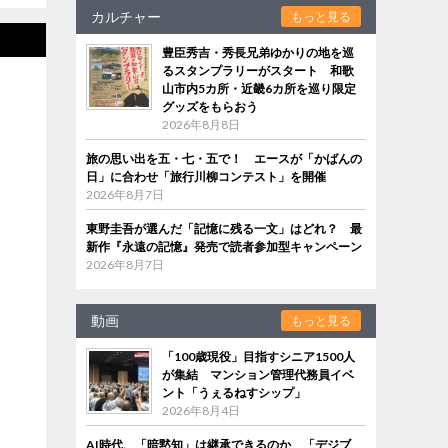
カルチャー
もっと見る
豊臣秀吉・秀長兄弟ゆかりの地を巡
るスタンプラリーがスタート 和歌
山市内5カ所・近畿6カ所を巡り限定
グッズをもらおう
2026年8月8日
旅の思い出を五・七・五で！ エースが「かばんの
日」に合わせ「旅行川柳コンテスト」を開催
2026年8月7日
東野圭吾が選んだ「記憶に残る一文」はどれ？ 最
新作『永遠の記憶』発売で読者参加型キャンペーン
2026年8月7日
動画
もっと見る
「100歳現役」目指すシニア1500人
が集結 マンション管理代務員イベ
ント「うぇるねすシップ」
2026年8月4日
AI時代、「暗黙知」は継承できるのか 「デジブ