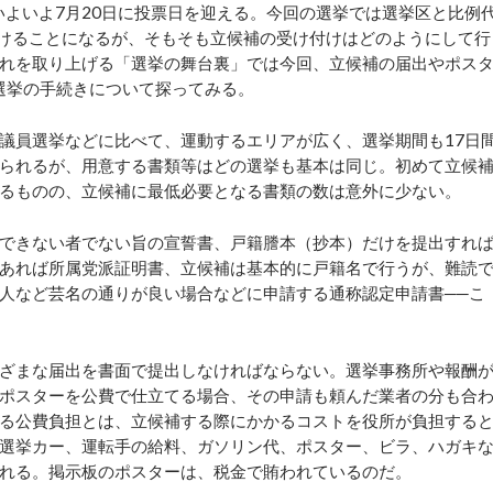
いよいよ7月20日に投票日を迎える。今回の選挙では選挙区と比例
受けることになるが、そもそも立候補の受け付けはどのようにして行
れを取り上げる「選挙の舞台裏」では今回、立候補の届出やポス
選挙の手続きについて探ってみる。
議員選挙などに比べて、運動するエリアが広く、選挙期間も17日
られるが、用意する書類等はどの選挙も基本は同じ。初めて立候
るものの、立候補に最低必要となる書類の数は意外に少ない。
できない者でない旨の宣誓書、戸籍謄本（抄本）だけを提出すれ
あれば所属党派証明書、立候補は基本的に戸籍名で行うが、難読
人など芸名の通りが良い場合などに申請する通称認定申請書──こ
ざまな届出を書面で提出しなければならない。選挙事務所や報酬
ポスターを公費で仕立てる場合、その申請も頼んだ業者の分も合
る公費負担とは、立候補する際にかかるコストを役所が負担する
選挙カー、運転手の給料、ガソリン代、ポスター、ビラ、ハガキ
れる。掲示板のポスターは、税金で賄われているのだ。