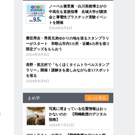
ノーベル賞受賞・白川英樹博士が小
住
中高生を直接指導 名城大学が講演
〇
会と導電性プラスチック実験イベン
異
トを開催
2026年8月8日
豊臣秀吉・秀長兄弟ゆかりの地を巡るスタンプラリ
手
ーがスタート 和歌山市内5カ所・近畿6カ所を巡り
限定グッズをもらおう
2026年8月8日
大
長野・筑北村で「ちくほくタイムトラベルスタンプ
ラリー」開催！謎解きを楽しみながら全17スポット
を巡る
の
2026年8月8日
忘
まめ学
もっと見る
写真に埋まっている位置情報はおっ
に
かないのか 【岡嶋教授のデジタル
指南】
2026年7月22日
ポ