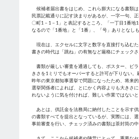
候補者届出書をはじめ、これら膨大になる書類は
民票記載通りに記す決まりがあるが、一字一句、正
〇町1－1－1」と表記するところ、「一丁目1番
なるので「1番地」と「1番」、「号」ありとなし
現在は、エクセルに文字と数字を直接打ち込むた
書きの時代は「跳ね」の有無など厳格にチェックさ
書類が厳しい審査を通過しても、ポスター、ビラ
きさを1ミリでもオーバーすると許可が下りない。
昨年の東京都知事選挙で問題になったため、将来的
選挙関係者によれば、とにかく内容よりも大きさに
れないように気を付ければ、難しい作業ではないと
あとは、供託金を法務局に納付したことを示す供
の書類すべてを提出となっているが、実際には、選
事前審査を行い、チェック済みの書類は茶封筒の中
さて、ここから候補者や陣営にとって、重要なセ