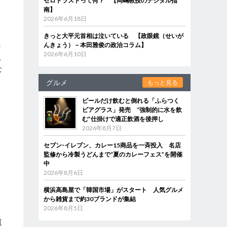
ゼロトラストって何？ 【岡嶋教授のデジタル指
南】
2026年6月18日
きっと大平元首相は泣いている 【政眼鏡（せいが
んきょう）－本田雅俊の政治コラム】
の
2026年6月10日
配
む
グルメ
もっと見る
ビールだけ飲むと倒れる「ふらつく
ビアグラス」発売 “強制的に水を飲
取
む”仕掛けで適正飲酒を後押し
2026年8月7日
セブン‐イレブン、カレー15商品を一斉投入 名店
監修から冷製うどんまで“夏のカレーフェス”を開催
中
2026年8月6日
選
そ
横浜高島屋で「韓国市場」がスタート 人気グルメ
から雑貨まで約30ブランドが集結
2026年8月5日
還