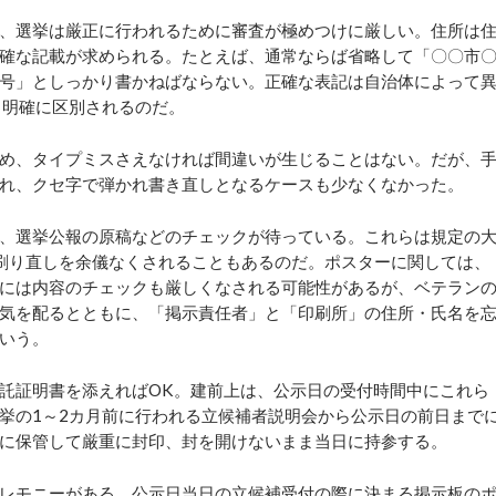
、選挙は厳正に行われるために審査が極めつけに厳しい。住所は
確な記載が求められる。たとえば、通常ならば省略して「〇〇市
地1号」としっかり書かねばならない。正確な表記は自治体によって
も明確に区別されるのだ。
め、タイプミスさえなければ間違いが生じることはない。だが、
れ、クセ字で弾かれ書き直しとなるケースも少なくなかった。
、選挙公報の原稿などのチェックが待っている。これらは規定の
刷り直しを余儀なくされることもあるのだ。ポスターに関しては、
には内容のチェックも厳しくなされる可能性があるが、ベテラン
気を配るとともに、「掲示責任者」と「印刷所」の住所・氏名を
いう。
託証明書を添えればOK。建前上は、公示日の受付時間中にこれら
挙の1～2カ月前に行われる立候補者説明会から公示日の前日まで
に保管して厳重に封印、封を開けないまま当日に持参する。
レモニーがある。公示日当日の立候補受付の際に決まる掲示板の