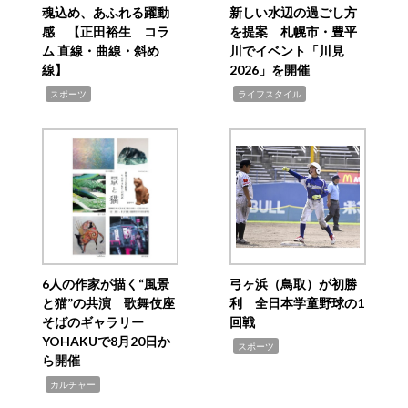
魂込め、あふれる躍動
新しい水辺の過ごし方
感 【正田裕生 コラ
を提案 札幌市・豊平
ム 直線・曲線・斜め
川でイベント「川見
線】
2026」を開催
,
,
スポーツ
ライフスタイル
6人の作家が描く“風景
弓ヶ浜（鳥取）が初勝
と猫”の共演 歌舞伎座
利 全日本学童野球の1
そばのギャラリー
回戦
YOHAKUで8月20日か
,
スポーツ
ら開催
,
カルチャー