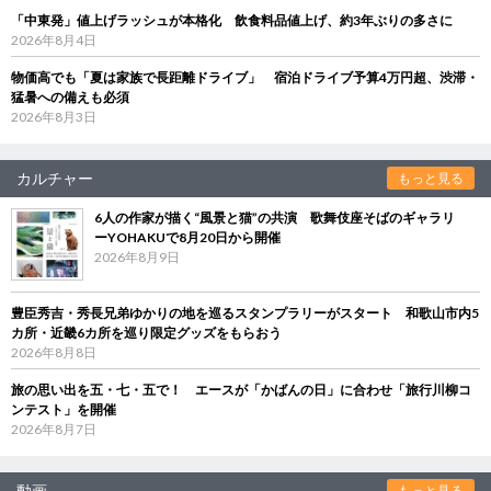
「中東発」値上げラッシュが本格化 飲食料品値上げ、約3年ぶりの多さに
2026年8月4日
物価高でも「夏は家族で長距離ドライブ」 宿泊ドライブ予算4万円超、渋滞・
猛暑への備えも必須
2026年8月3日
カルチャー
もっと見る
6人の作家が描く“風景と猫”の共演 歌舞伎座そばのギャラリ
ーYOHAKUで8月20日から開催
2026年8月9日
豊臣秀吉・秀長兄弟ゆかりの地を巡るスタンプラリーがスタート 和歌山市内5
カ所・近畿6カ所を巡り限定グッズをもらおう
2026年8月8日
旅の思い出を五・七・五で！ エースが「かばんの日」に合わせ「旅行川柳コ
ンテスト」を開催
2026年8月7日
動画
もっと見る