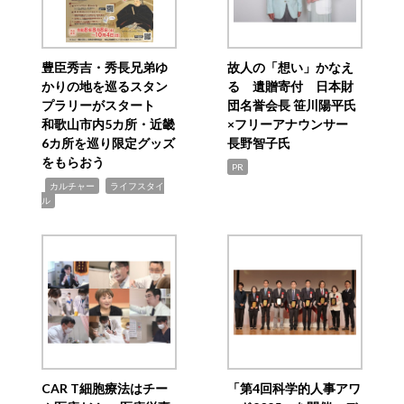
豊臣秀吉・秀長兄弟ゆ
故人の「想い」かなえ
かりの地を巡るスタン
る 遺贈寄付 日本財
プラリーがスタート
団名誉会長 笹川陽平氏
和歌山市内5カ所・近畿
×フリーアナウンサー
6カ所を巡り限定グッズ
長野智子氏
をもらおう
PR
,
,
カルチャー
ライフスタイ
ル
CAR T細胞療法はチー
「第4回科学的人事アワ