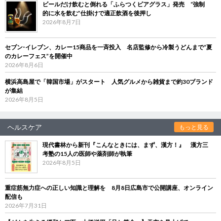
ビールだけ飲むと倒れる「ふらつくビアグラス」発売 “強制
的に水を飲む”仕掛けで適正飲酒を後押し
2026年8月7日
セブン‐イレブン、カレー15商品を一斉投入 名店監修から冷製うどんまで“夏
のカレーフェス”を開催中
2026年8月6日
横浜高島屋で「韓国市場」がスタート 人気グルメから雑貨まで約30ブランド
が集結
2026年8月5日
ヘルスケア
もっと見る
現代書林から新刊『こんなときには、まず、漢方！』 漢方三
考塾の15人の医師や薬剤師が執筆
2026年8月5日
重症筋無力症への正しい知識と理解を 8月8日広島市で公開講座、オンライン
配信も
2026年7月31日