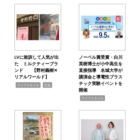
LVに敗訴して人気が出
ノーベル賞受賞・白川
た ミルクティーブラ
英樹博士が小中高生を
ンド 【野村義樹✕
直接指導 名城大学が
リアルワールド】
講演会と導電性プラス
チック実験イベントを
,
,
ライフスタイル
社会
開催
,
ライフスタイル