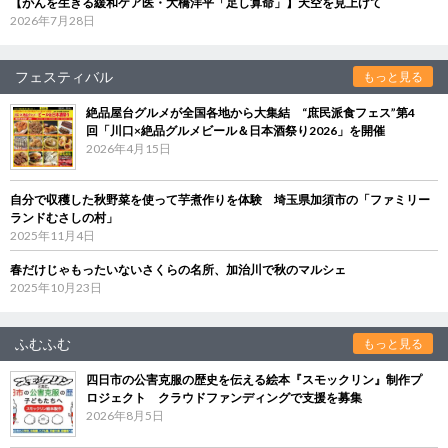
【がんを生きる緩和ケア医・大橋洋平「足し算命」】天空を見上げて
2026年7月28日
フェスティバル
もっと見る
絶品屋台グルメが全国各地から大集結 “庶民派食フェス”第4
回「川口×絶品グルメビール＆日本酒祭り2026」を開催
2026年4月15日
自分で収穫した秋野菜を使って芋煮作りを体験 埼玉県加須市の「ファミリー
ランドむさしの村」
2025年11月4日
春だけじゃもったいないさくらの名所、加治川で秋のマルシェ
2025年10月23日
ふむふむ
もっと見る
四日市の公害克服の歴史を伝える絵本『スモックリン』制作プ
ロジェクト クラウドファンディングで支援を募集
2026年8月5日