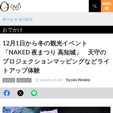
検
索
コ
ン
テ
ホーム
>
おでかけ
ン
おでかけ
ツ
へ
移
12月1日から冬の観光イベント
動
「NAKED 夜まつり 高知城」 天守の
プロジェクションマッピングなどライ
トアップ体験
Kyodo Weekly
2023年11月30日
おでかけ
カルチャー