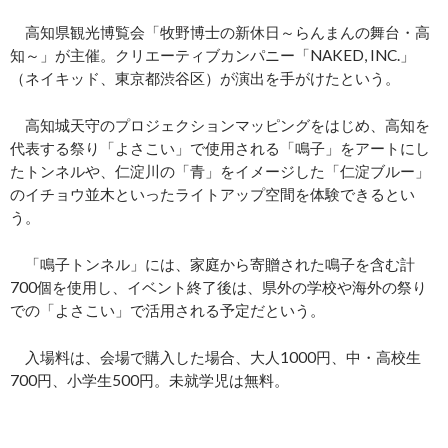
高知県観光博覧会「牧野博士の新休日～らんまんの舞台・高
知～」が主催。クリエーティブカンパニー「NAKED, INC.」
（ネイキッド、東京都渋谷区）が演出を手がけたという。
高知城天守のプロジェクションマッピングをはじめ、高知を
代表する祭り「よさこい」で使用される「鳴子」をアートにし
たトンネルや、仁淀川の「青」をイメージした「仁淀ブルー」
のイチョウ並木といったライトアップ空間を体験できるとい
う。
「鳴子トンネル」には、家庭から寄贈された鳴子を含む計
700個を使用し、イベント終了後は、県外の学校や海外の祭り
での「よさこい」で活用される予定だという。
入場料は、会場で購入した場合、大人1000円、中・高校生
700円、小学生500円。未就学児は無料。