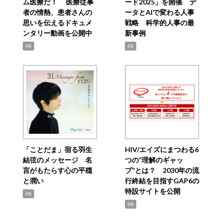
ム医療だ！ 医療従事
ード2025」を開催 デ
者の情熱、患者さんの
ータとAIで変わる人事
思いを伝えるドキュメ
戦略 科学的人事の最
ンタリー動画を公開中
新事例
PR
PR
「ことだま」宿る羽生
HIV/エイズにまつわる6
結弦のメッセージ 名
つの“理解のギャッ
言がもたらす心の平穏
プ”とは？ 2030年の流
と潤い
行終結を目指すGAP6の
特設サイトを公開
PR
PR