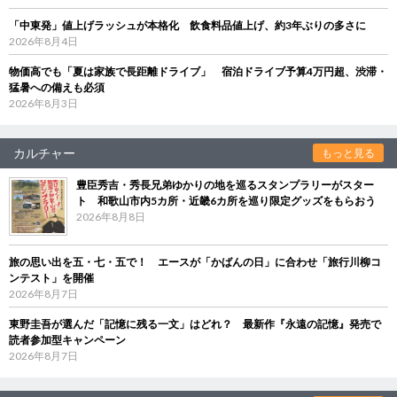
「中東発」値上げラッシュが本格化 飲食料品値上げ、約3年ぶりの多さに
2026年8月4日
物価高でも「夏は家族で長距離ドライブ」 宿泊ドライブ予算4万円超、渋滞・
猛暑への備えも必須
2026年8月3日
カルチャー
もっと見る
豊臣秀吉・秀長兄弟ゆかりの地を巡るスタンプラリーがスター
ト 和歌山市内5カ所・近畿6カ所を巡り限定グッズをもらおう
2026年8月8日
旅の思い出を五・七・五で！ エースが「かばんの日」に合わせ「旅行川柳コ
ンテスト」を開催
2026年8月7日
東野圭吾が選んだ「記憶に残る一文」はどれ？ 最新作『永遠の記憶』発売で
読者参加型キャンペーン
2026年8月7日