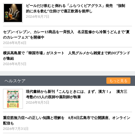
ビールだけ飲むと倒れる「ふらつくビアグラス」発売 “強制
的に水を飲む”仕掛けで適正飲酒を後押し
2026年8月7日
セブン‐イレブン、カレー15商品を一斉投入 名店監修から冷製うどんまで“夏
のカレーフェス”を開催中
2026年8月6日
横浜高島屋で「韓国市場」がスタート 人気グルメから雑貨まで約30ブランド
が集結
2026年8月5日
ヘルスケア
もっと見る
現代書林から新刊『こんなときには、まず、漢方！』 漢方三
考塾の15人の医師や薬剤師が執筆
2026年8月5日
重症筋無力症への正しい知識と理解を 8月8日広島市で公開講座、オンライン
配信も
2026年7月31日