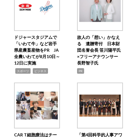
ドジャースタジアムで
故人の「想い」かなえ
「いわて牛」など岩手
る 遺贈寄付 日本財
県産農畜産物をPR JA
団名誉会長 笹川陽平氏
全農いわてが8月10日～
×フリーアナウンサー
12日に実施
長野智子氏
,
,
スポーツ
ビジネス
PR
CAR T細胞療法はチー
「第4回科学的人事アワ