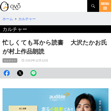
検
索
コ
ン
テ
ホーム
>
カルチャー
ン
カルチャー
ツ
へ
移
忙しくても耳から読書 大沢たかお氏
動
が村上作品朗読
2023年12月12日
カルチャー