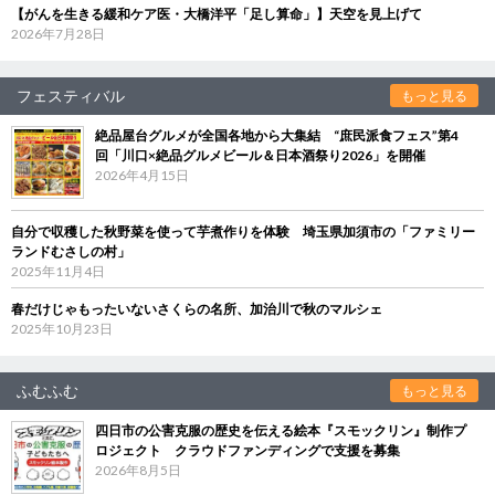
【がんを生きる緩和ケア医・大橋洋平「足し算命」】天空を見上げて
2026年7月28日
フェスティバル
もっと見る
絶品屋台グルメが全国各地から大集結 “庶民派食フェス”第4
回「川口×絶品グルメビール＆日本酒祭り2026」を開催
2026年4月15日
自分で収穫した秋野菜を使って芋煮作りを体験 埼玉県加須市の「ファミリー
ランドむさしの村」
2025年11月4日
春だけじゃもったいないさくらの名所、加治川で秋のマルシェ
2025年10月23日
ふむふむ
もっと見る
四日市の公害克服の歴史を伝える絵本『スモックリン』制作プ
ロジェクト クラウドファンディングで支援を募集
2026年8月5日