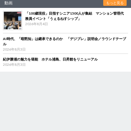
動画
もっと見る
「100歳現役」目指すシニア1500人が集結 マンション管理代
務員イベント「うぇるねすシップ」
2026年8月4日
AI時代、「暗黙知」は継承できるのか 「デジブレ」説明会／ラウンドテーブ
ル
2026年8月3日
紀伊勝浦の魅力を堪能 ホテル浦島、日昇館をリニューアル
2026年8月3日