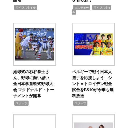
,
,
,
ライフスタイル
カルチャー
ライフスタイ
ル
始球式の杉谷拳士さ
ベルギーで戦う日本人
ん、野球に熱い思い
選手を応援しよう シ
全日本学童軟式野球大
ント＝トロイデン戦全
会 マクドナルド・トー
試合をBS10が今季も無
ナメントが開幕
料放送
,
,
スポーツ
スポーツ