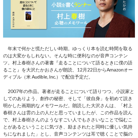
年末で何かと慌ただしい時期。ゆっくり本を読む時間を取る
のは大変かもしれない。そんな時に便利なのが音声コンテン
ツ。村上春樹さんの著書『走ることについて語るときに僕の語
ること』を大沢たかおさんが朗読、12月22日からAmazonオー
ディブル（米 Audible, Inc.）で配信予定だ。
2007年の作品。著者が走ることについて語りつつ、小説家と
してのありよう、創作の秘密、そして「彼自身」を初めて説き
明かした画期的なメモワールだ。朗読した大沢さんは、「村上
春樹さんは雲の上の人だと思っていましたが、この作品を読ん
で、村上春樹さんのようなすごい人でもささいなことで悩むこ
とがあるということに気づき、励まされたと同時に優しい気持
ちになれました」とし、音声コンテンツは耳で聴くことで脳の