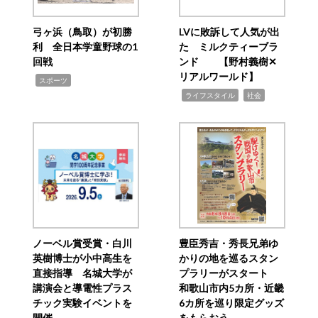
弓ヶ浜（鳥取）が初勝
LVに敗訴して人気が出
利 全日本学童野球の1
た ミルクティーブラ
回戦
ンド 【野村義樹✕
リアルワールド】
,
スポーツ
,
,
ライフスタイル
社会
ノーベル賞受賞・白川
豊臣秀吉・秀長兄弟ゆ
英樹博士が小中高生を
かりの地を巡るスタン
直接指導 名城大学が
プラリーがスタート
講演会と導電性プラス
和歌山市内5カ所・近畿
チック実験イベントを
6カ所を巡り限定グッズ
開催
をもらおう