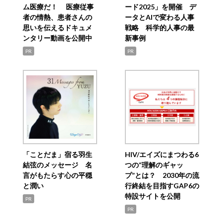
ム医療だ！ 医療従事
ード2025」を開催 デ
者の情熱、患者さんの
ータとAIで変わる人事
思いを伝えるドキュメ
戦略 科学的人事の最
ンタリー動画を公開中
新事例
PR
PR
「ことだま」宿る羽生
HIV/エイズにまつわる6
結弦のメッセージ 名
つの“理解のギャッ
言がもたらす心の平穏
プ”とは？ 2030年の流
と潤い
行終結を目指すGAP6の
特設サイトを公開
PR
PR