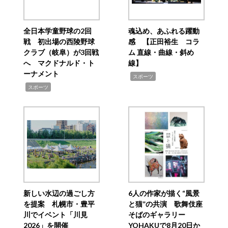
全日本学童野球の2回
魂込め、あふれる躍動
戦 初出場の西陵野球
感 【正田裕生 コラ
クラブ（岐阜）が3回戦
ム 直線・曲線・斜め
へ マクドナルド・ト
線】
ーナメント
,
スポーツ
,
スポーツ
新しい水辺の過ごし方
6人の作家が描く“風景
を提案 札幌市・豊平
と猫”の共演 歌舞伎座
川でイベント「川見
そばのギャラリー
2026」を開催
YOHAKUで8月20日か