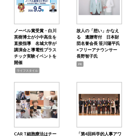
ノーベル賞受賞・白川
故人の「想い」かなえ
英樹博士が小中高生を
る 遺贈寄付 日本財
直接指導 名城大学が
団名誉会長 笹川陽平氏
講演会と導電性プラス
×フリーアナウンサー
チック実験イベントを
長野智子氏
開催
PR
,
ライフスタイル
CAR T細胞療法はチー
「第4回科学的人事アワ