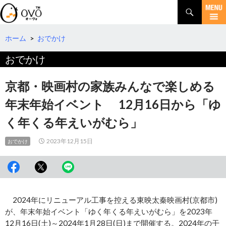
検
索
コ
ン
テ
ホーム
>
おでかけ
ン
おでかけ
ツ
へ
移
京都・映画村の家族みんなで楽しめる
動
年末年始イベント 12月16日から「ゆ
く年くる年えいがむら」
2023年12月15日
おでかけ
2024年にリニューアル工事を控える東映太秦映画村(京都市)
が、年末年始イベント「ゆく年くる年えいがむら」を2023年
12月16日(土)～2024年1月28日(日)まで開催する。2024年の干