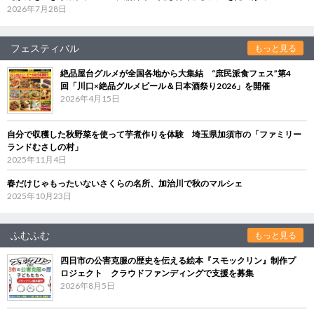
2026年7月28日
フェスティバル
もっと見る
絶品屋台グルメが全国各地から大集結 “庶民派食フェス”第4
回「川口×絶品グルメビール＆日本酒祭り2026」を開催
2026年4月15日
自分で収穫した秋野菜を使って芋煮作りを体験 埼玉県加須市の「ファミリー
ランドむさしの村」
2025年11月4日
春だけじゃもったいないさくらの名所、加治川で秋のマルシェ
2025年10月23日
ふむふむ
もっと見る
四日市の公害克服の歴史を伝える絵本『スモックリン』制作プ
ロジェクト クラウドファンディングで支援を募集
2026年8月5日