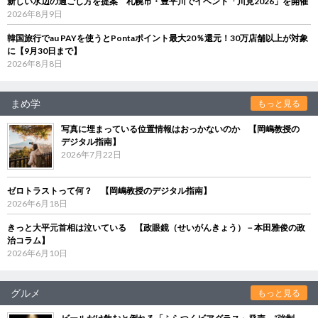
新しい水辺の過ごし方を提案 札幌市・豊平川でイベント「川見2026」を開催
2026年8月9日
韓国旅行でau PAYを使うとPontaポイント最大20％還元！30万店舗以上が対象
に【9月30日まで】
2026年8月8日
まめ学
もっと見る
写真に埋まっている位置情報はおっかないのか 【岡嶋教授の
デジタル指南】
2026年7月22日
ゼロトラストって何？ 【岡嶋教授のデジタル指南】
2026年6月18日
きっと大平元首相は泣いている 【政眼鏡（せいがんきょう）－本田雅俊の政
治コラム】
2026年6月10日
グルメ
もっと見る