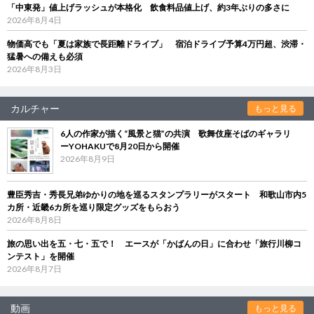
「中東発」値上げラッシュが本格化 飲食料品値上げ、約3年ぶりの多さに
2026年8月4日
物価高でも「夏は家族で長距離ドライブ」 宿泊ドライブ予算4万円超、渋滞・
猛暑への備えも必須
2026年8月3日
カルチャー
もっと見る
6人の作家が描く“風景と猫”の共演 歌舞伎座そばのギャラリ
ーYOHAKUで8月20日から開催
2026年8月9日
豊臣秀吉・秀長兄弟ゆかりの地を巡るスタンプラリーがスタート 和歌山市内5
カ所・近畿6カ所を巡り限定グッズをもらおう
2026年8月8日
旅の思い出を五・七・五で！ エースが「かばんの日」に合わせ「旅行川柳コ
ンテスト」を開催
2026年8月7日
動画
もっと見る