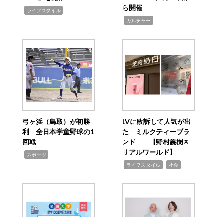
ら開催
,
ライフスタイル
,
カルチャー
弓ヶ浜（鳥取）が初勝
LVに敗訴して人気が出
利 全日本学童野球の1
た ミルクティーブラ
回戦
ンド 【野村義樹✕
リアルワールド】
,
スポーツ
,
,
ライフスタイル
社会