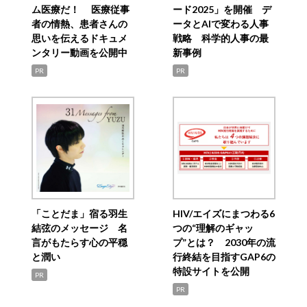
ム医療だ！ 医療従事
ード2025」を開催 デ
者の情熱、患者さんの
ータとAIで変わる人事
思いを伝えるドキュメ
戦略 科学的人事の最
ンタリー動画を公開中
新事例
PR
PR
「ことだま」宿る羽生
HIV/エイズにまつわる6
結弦のメッセージ 名
つの“理解のギャッ
言がもたらす心の平穏
プ”とは？ 2030年の流
と潤い
行終結を目指すGAP6の
特設サイトを公開
PR
PR