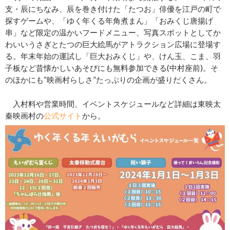
支・辰にちなみ、辰を巻き付けた「たつお」俳優を江戸の町で
探すゲームや、「ゆく年くる年角煮まん」「おみくじ唐揚げ
串」など限定の温かいフードメニュー、写真スポットとしてか
わいいうさぎとたつの巨大絵馬がアトラクション広場に登場す
る。年末年始の運試し「巨大おみくじ」や、けん玉、こま、羽
子板など昔懐かしいあそびにも無料参加できる(中村座前)。そ
のほかにも“映画村らしさ”たっぷりの企画が盛りだくさん。
入村料や営業時間、イベントスケジュールなど詳細は東映太
秦映画村の
公式サイト
から。