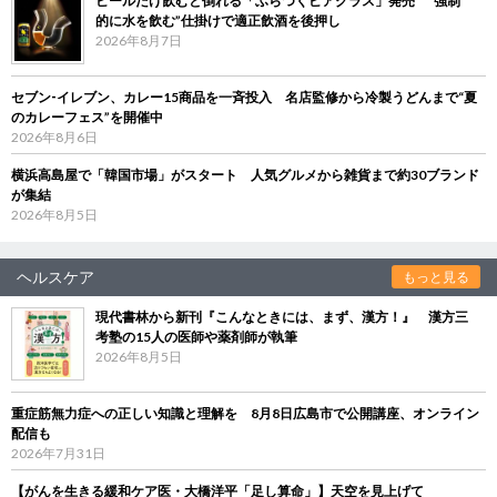
ビールだけ飲むと倒れる「ふらつくビアグラス」発売 “強制
的に水を飲む”仕掛けで適正飲酒を後押し
2026年8月7日
セブン‐イレブン、カレー15商品を一斉投入 名店監修から冷製うどんまで“夏
のカレーフェス”を開催中
2026年8月6日
横浜高島屋で「韓国市場」がスタート 人気グルメから雑貨まで約30ブランド
が集結
2026年8月5日
ヘルスケア
もっと見る
現代書林から新刊『こんなときには、まず、漢方！』 漢方三
考塾の15人の医師や薬剤師が執筆
2026年8月5日
重症筋無力症への正しい知識と理解を 8月8日広島市で公開講座、オンライン
配信も
2026年7月31日
【がんを生きる緩和ケア医・大橋洋平「足し算命」】天空を見上げて