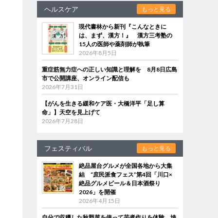
ヘルスケア
もっと見る
現代書林から新刊『こんなときに
は、まず、漢方！』 漢方三考塾の
15人の医師や薬剤師が執筆
2026年8月5日
重症筋無力症への正しい知識と理解を 8月8日広島
市で公開講座、オンライン配信も
2026年7月31日
【がんを生きる緩和ケア医・大橋洋平「足し算
命」】天空を見上げて
2026年7月28日
フェスティバル
もっと見る
絶品屋台グルメが全国各地から大集
結 “庶民派食フェス”第4回「川口×
絶品グルメビール＆日本酒祭り
2026」を開催
2026年4月15日
自分で収穫した秋野菜を使って芋煮作りを体験 埼