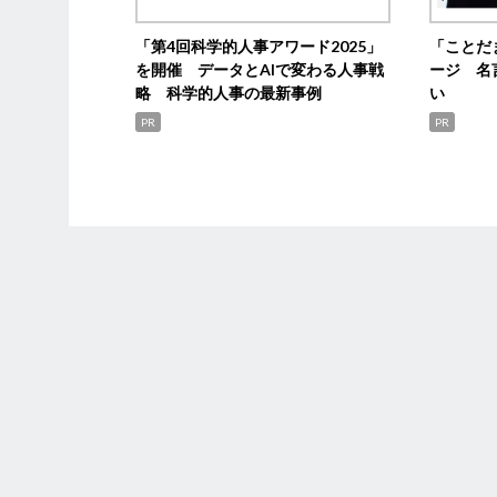
「第4回科学的人事アワード2025」
「ことだ
を開催 データとAIで変わる人事戦
ージ 名
略 科学的人事の最新事例
い
PR
PR