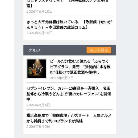
ゼロトラストって何？ 【岡嶋教授のデジタル指
南】
2026年6月18日
きっと大平元首相は泣いている 【政眼鏡（せいが
んきょう）－本田雅俊の政治コラム】
2026年6月10日
グルメ
もっと見る
ビールだけ飲むと倒れる「ふらつく
ビアグラス」発売 “強制的に水を飲
む”仕掛けで適正飲酒を後押し
2026年8月7日
セブン‐イレブン、カレー15商品を一斉投入 名店
監修から冷製うどんまで“夏のカレーフェス”を開催
中
2026年8月6日
横浜高島屋で「韓国市場」がスタート 人気グルメ
から雑貨まで約30ブランドが集結
2026年8月5日