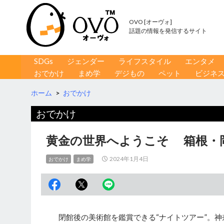
OVO [オーヴォ]
話題の情報を発信するサイト
コンテンツへ移動
検
SDGs
ジェンダー
ライフスタイル
エンタメ
索
おでかけ
まめ学
デジもの
ペット
ビジネ
ホーム
>
おでかけ
おでかけ
黄金の世界へようこそ 箱根・
2024年1月4日
おでかけ
まめ学
閉館後の美術館を鑑賞できる“ナイトツアー”。神