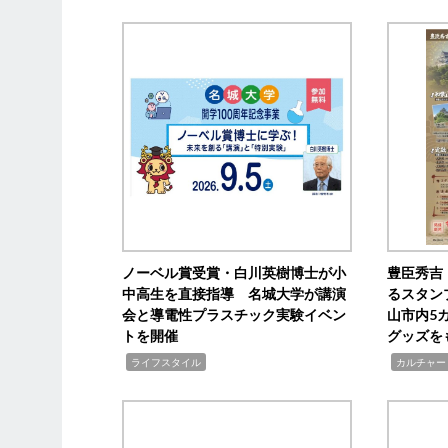
ノーベル賞受賞・白川英樹博士が小
豊臣秀吉
中高生を直接指導 名城大学が講演
るスタン
会と導電性プラスチック実験イベン
山市内5
トを開催
グッズを
,
,
ライフスタイル
カルチャー