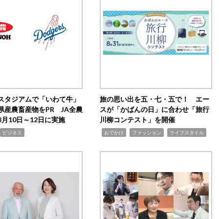
スタジアムで「いわて牛」
旅の思い出を五・七・五で！ エー
県産農畜産物をPR JA全農
スが「かばんの日」に合わせ「旅行
月10日～12日に実施
川柳コンテスト」を開催
,
,
,
ビジネス
おでかけ
ファッション
ライフスタイル