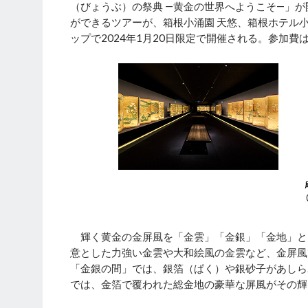
（びょうぶ）の祭典 ―黄金の世界へようこそ―」
ができるツアーが、箱根小涌園 天悠、箱根ホテル
ップで2024年1月20日限定で開催される。参加費は
輝く黄金の金屏風を「金雲」「金銀」「金地」とい
意とした力強い金雲や大和絵風の金雲など、金屏風
「金銀の間」では、銀箔（ぱく）や銀砂子があしら
では、金箔で覆われた総金地の豪華な屏風がその輝