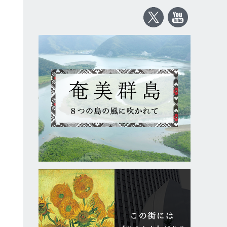
ア
く
」