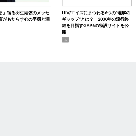
ま」宿る羽生結弦のメッセ
HIV/エイズにまつわる6つの“理解の
言がもたらす心の平穏と潤
ギャップ”とは？ 2030年の流行終
結を目指すGAP6の特設サイトを公
開
PR