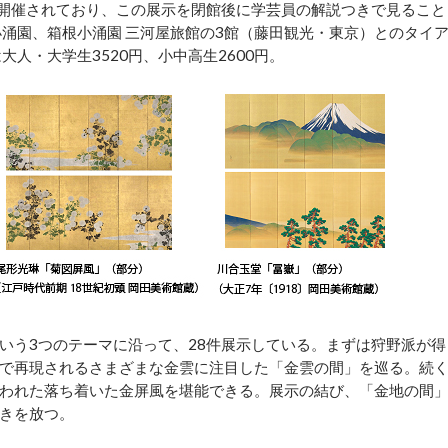
が開催されており、この展示を閉館後に学芸員の解説つきで見ること
小涌園、箱根小涌園 三河屋旅館の3館（藤田観光・東京）とのタイ
大人・大学生3520円、小中高生2600円。
う3つのテーマに沿って、28件展示している。まずは狩野派が得
で再現されるさまざまな金雲に注目した「金雲の間」を巡る。続
われた落ち着いた金屏風を堪能できる。展示の結び、「金地の間
きを放つ。