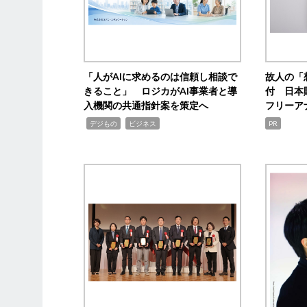
「人がAIに求めるのは信頼し相談で
故人の「
きること」 ロジカがAI事業者と導
付 日本
入機関の共通指針案を策定へ
フリーア
,
,
デジもの
ビジネス
PR