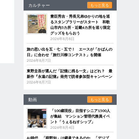
カルチャー
もっと見る
豊臣秀吉・秀長兄弟ゆかりの地を巡
るスタンプラリーがスタート 和歌
山市内5カ所・近畿6カ所を巡り限定
グッズをもらおう
2026年8月8日
旅の思い出を五・七・五で！ エースが「かばんの
日」に合わせ「旅行川柳コンテスト」を開催
2026年8月7日
東野圭吾が選んだ「記憶に残る一文」はどれ？ 最
新作『永遠の記憶』発売で読者参加型キャンペーン
2026年8月7日
動画
もっと見る
「100歳現役」目指すシニア1500人
が集結 マンション管理代務員イベ
ント「うぇるねすシップ」
2026年8月4日
AI時代、「暗黙知」は継承できるのか 「デジブ