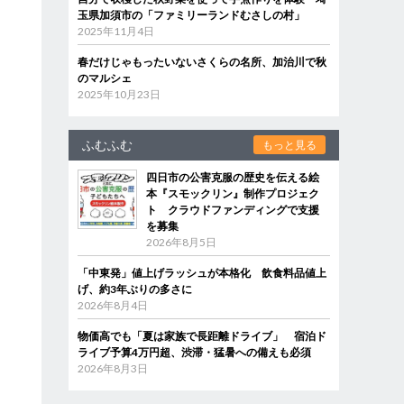
玉県加須市の「ファミリーランドむさしの村」
2025年11月4日
春だけじゃもったいないさくらの名所、加治川で秋
のマルシェ
2025年10月23日
ふむふむ
もっと見る
四日市の公害克服の歴史を伝える絵
本『スモックリン』制作プロジェク
ト クラウドファンディングで支援
を募集
2026年8月5日
「中東発」値上げラッシュが本格化 飲食料品値上
げ、約3年ぶりの多さに
2026年8月4日
物価高でも「夏は家族で長距離ドライブ」 宿泊ド
ライブ予算4万円超、渋滞・猛暑への備えも必須
2026年8月3日