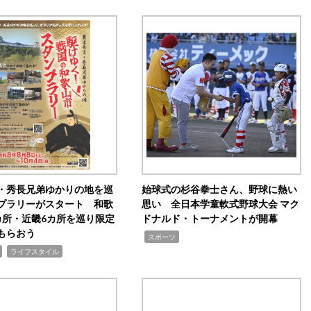
・秀長兄弟ゆかりの地を巡
始球式の杉谷拳士さん、野球に熱い
プラリーがスタート 和歌
思い 全日本学童軟式野球大会 マク
カ所・近畿6カ所を巡り限定
ドナルド・トーナメントが開幕
もらおう
,
スポーツ
,
ライフスタイル