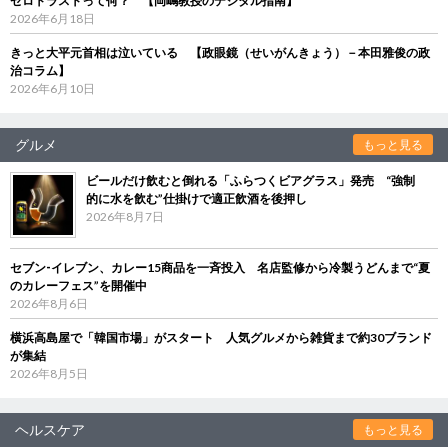
ゼロトラストって何？ 【岡嶋教授のデジタル指南】
2026年6月18日
きっと大平元首相は泣いている 【政眼鏡（せいがんきょう）－本田雅俊の政
治コラム】
2026年6月10日
グルメ
もっと見る
ビールだけ飲むと倒れる「ふらつくビアグラス」発売 “強制
的に水を飲む”仕掛けで適正飲酒を後押し
2026年8月7日
セブン‐イレブン、カレー15商品を一斉投入 名店監修から冷製うどんまで“夏
のカレーフェス”を開催中
2026年8月6日
横浜高島屋で「韓国市場」がスタート 人気グルメから雑貨まで約30ブランド
が集結
2026年8月5日
ヘルスケア
もっと見る