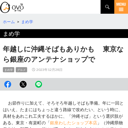
検
索
コ
ン
テ
ホーム
>
まめ学
ン
まめ学
ツ
へ
移
年越しに沖縄そばもありかも 東京な
動
ら銀座のアンテナショップで
2023年12月28日
まめ学
グルメ
お節作りに加えて、そろそろ年越しそばも準備。年に一回と
はいえ、たまにはちょっと違う路線で攻めたい、という時に、
具材をあれこれ工夫するほかに、「沖縄そば」という選択肢が
ある。東京・有楽町の「
銀座わしたショップ本店
」（沖縄県物