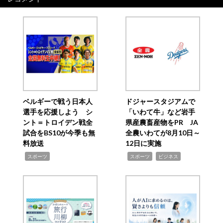
ベルギーで戦う日本人
ドジャースタジアムで
選手を応援しよう シ
「いわて牛」など岩手
ント＝トロイデン戦全
県産農畜産物をPR JA
試合をBS10が今季も無
全農いわてが8月10日～
料放送
12日に実施
,
,
,
スポーツ
スポーツ
ビジネス