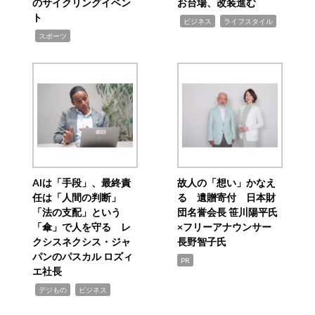
のサイクリングイベン
お台場、改装進む
ト
,
,
ビジネス
ライフスタイル
,
スポーツ
AIは「手段」、最終責
故人の「想い」かなえ
任は「人間の判断」
る 遺贈寄付 日本財
「法の支配」という
団名誉会長 笹川陽平氏
「傘」で人を守る レ
×フリーアナウンサー
クシスネクシス・ジャ
長野智子氏
パンのパスカル ロズィ
PR
エ社長
,
,
デジもの
ビジネス