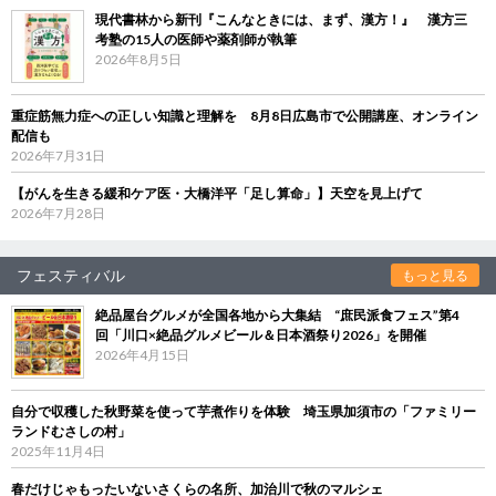
現代書林から新刊『こんなときには、まず、漢方！』 漢方三
考塾の15人の医師や薬剤師が執筆
2026年8月5日
重症筋無力症への正しい知識と理解を 8月8日広島市で公開講座、オンライン
配信も
2026年7月31日
【がんを生きる緩和ケア医・大橋洋平「足し算命」】天空を見上げて
2026年7月28日
フェスティバル
もっと見る
絶品屋台グルメが全国各地から大集結 “庶民派食フェス”第4
回「川口×絶品グルメビール＆日本酒祭り2026」を開催
2026年4月15日
自分で収穫した秋野菜を使って芋煮作りを体験 埼玉県加須市の「ファミリー
ランドむさしの村」
2025年11月4日
春だけじゃもったいないさくらの名所、加治川で秋のマルシェ