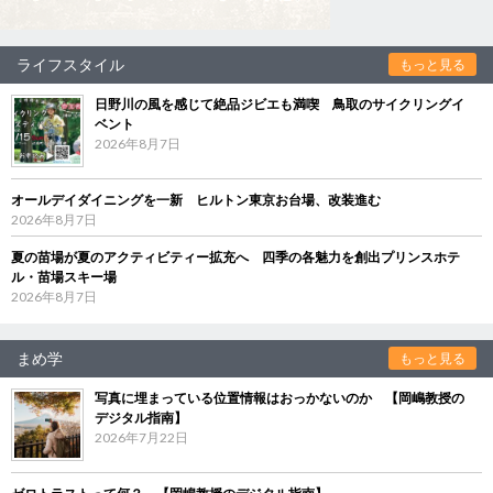
ライフスタイル
もっと見る
日野川の風を感じて絶品ジビエも満喫 鳥取のサイクリングイ
ベント
2026年8月7日
オールデイダイニングを一新 ヒルトン東京お台場、改装進む
2026年8月7日
夏の苗場が夏のアクティビティー拡充へ 四季の各魅力を創出プリンスホテ
ル・苗場スキー場
2026年8月7日
まめ学
もっと見る
写真に埋まっている位置情報はおっかないのか 【岡嶋教授の
デジタル指南】
2026年7月22日