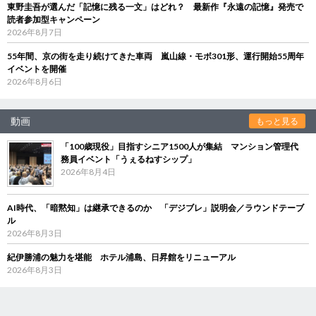
東野圭吾が選んだ「記憶に残る一文」はどれ？ 最新作『永遠の記憶』発売で
読者参加型キャンペーン
2026年8月7日
55年間、京の街を走り続けてきた車両 嵐山線・モボ301形、運行開始55周年
イベントを開催
2026年8月6日
動画
もっと見る
「100歳現役」目指すシニア1500人が集結 マンション管理代
務員イベント「うぇるねすシップ」
2026年8月4日
AI時代、「暗黙知」は継承できるのか 「デジブレ」説明会／ラウンドテーブ
ル
2026年8月3日
紀伊勝浦の魅力を堪能 ホテル浦島、日昇館をリニューアル
2026年8月3日