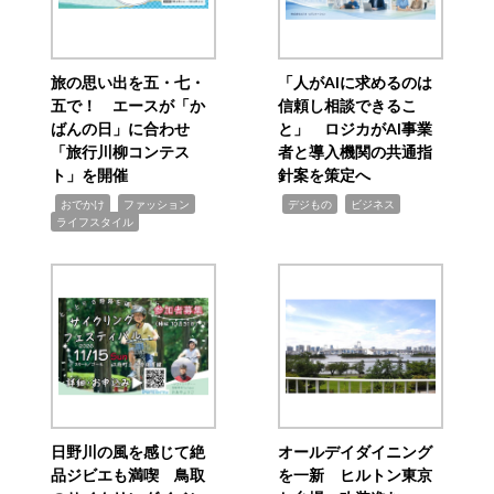
旅の思い出を五・七・
「人がAIに求めるのは
五で！ エースが「か
信頼し相談できるこ
ばんの日」に合わせ
と」 ロジカがAI事業
「旅行川柳コンテス
者と導入機関の共通指
ト」を開催
針案を策定へ
,
,
,
,
,
おでかけ
ファッション
デジもの
ビジネス
ライフスタイル
日野川の風を感じて絶
オールデイダイニング
品ジビエも満喫 鳥取
を一新 ヒルトン東京