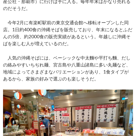
産公社・那覇市）に行けば手に入る。毎年年末はかなり売れる
のだそうだ。
今年2月に有楽町駅前の東京交通会館へ移転オープンした同
店。1日約400食の沖縄そばを販売しており、年末になるとふだ
んの5倍、約2000食の販売実績があるという。年越しに沖縄そ
ばを楽しむ人が増えているのだ。
人気の沖縄そばには、ベーシックな中太麵や平打ち麵、だし
の絡みやすいちぢれ麺、宮古島や八重山諸島に多い丸麺など、
地域によってさまざまなバリエーションがあり、1食タイプが
あるから、家族の好みで選ぶのも楽しそうだ。