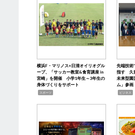
横浜F・マリノス×日清オイリオグル
先端技術
ープ、「サッカー教室&食育講座 in
指す 久
宮崎」を開催 小学1年生～3年生の
未来型園
身体づくりをサポート
ム」参画
,
,
,
スポーツ
ビジネス