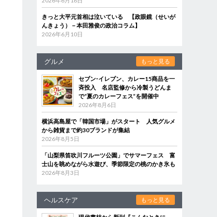
2026年6月18日
きっと大平元首相は泣いている 【政眼鏡（せいが
んきょう）－本田雅俊の政治コラム】
2026年6月10日
グルメ
もっと見る
セブン‐イレブン、カレー15商品を一
斉投入 名店監修から冷製うどんま
で“夏のカレーフェス”を開催中
2026年8月6日
横浜高島屋で「韓国市場」がスタート 人気グルメ
から雑貨まで約30ブランドが集結
2026年8月5日
「山梨県笛吹川フルーツ公園」でサマーフェス 富
士山を眺めながら水遊び、季節限定の桃のかき氷も
2026年8月3日
ヘルスケア
もっと見る