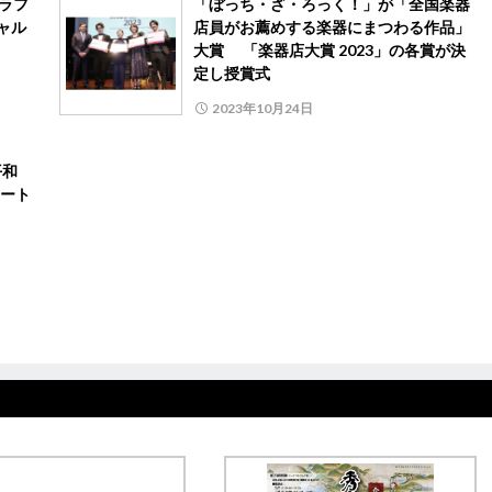
ラフ
「ぼっち・ざ・ろっく！」が「全国楽器
ャル
店員がお薦めする楽器にまつわる作品」
大賞 「楽器店大賞 2023」の各賞が決
定し授賞式
2023年10月24日
と平和
ート