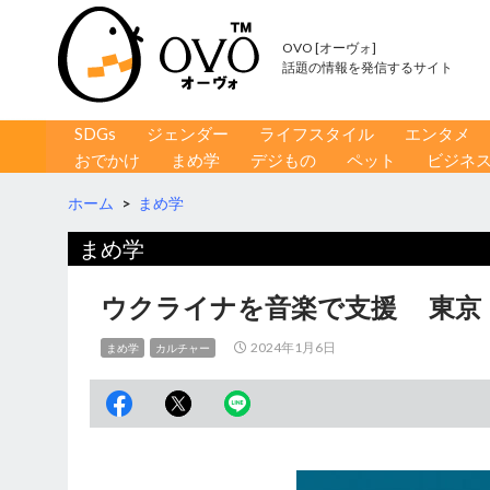
OVO [オーヴォ]
話題の情報を発信するサイト
コンテンツへ移動
検
SDGs
ジェンダー
ライフスタイル
エンタメ
索
おでかけ
まめ学
デジもの
ペット
ビジネ
ホーム
>
まめ学
まめ学
ウクライナを音楽で支援 東京
2024年1月6日
まめ学
カルチャー