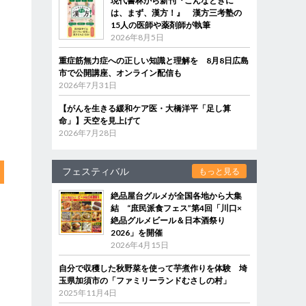
現代書林から新刊『こんなときに
は、まず、漢方！』 漢方三考塾の
15人の医師や薬剤師が執筆
2026年8月5日
重症筋無力症への正しい知識と理解を 8月8日広島
市で公開講座、オンライン配信も
2026年7月31日
【がんを生きる緩和ケア医・大橋洋平「足し算
命」】天空を見上げて
2026年7月28日
フェスティバル
もっと見る
絶品屋台グルメが全国各地から大集
結 “庶民派食フェス”第4回「川口×
絶品グルメビール＆日本酒祭り
2026」を開催
2026年4月15日
自分で収穫した秋野菜を使って芋煮作りを体験 埼
玉県加須市の「ファミリーランドむさしの村」
2025年11月4日