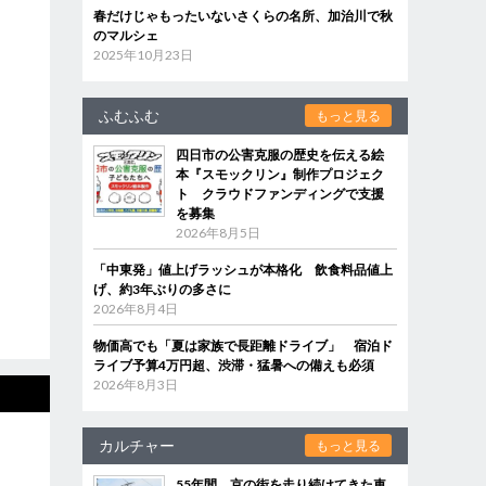
春だけじゃもったいないさくらの名所、加治川で秋
のマルシェ
2025年10月23日
ふむふむ
もっと見る
四日市の公害克服の歴史を伝える絵
本『スモックリン』制作プロジェク
ト クラウドファンディングで支援
を募集
2026年8月5日
「中東発」値上げラッシュが本格化 飲食料品値上
げ、約3年ぶりの多さに
2026年8月4日
物価高でも「夏は家族で長距離ドライブ」 宿泊ド
ライブ予算4万円超、渋滞・猛暑への備えも必須
2026年8月3日
カルチャー
もっと見る
55年間、京の街を走り続けてきた車