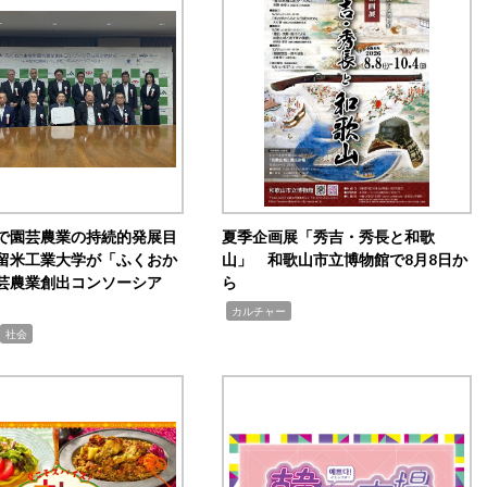
で園芸農業の持続的発展目
夏季企画展「秀吉・秀長と和歌
留米工業大学が「ふくおか
山」 和歌山市立博物館で8月8日か
芸農業創出コンソーシア
ら
,
カルチャー
社会