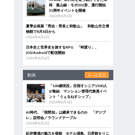
両 嵐山線・モボ301形、運行開始
55周年イベントを開催
2026年8月6日
夏季企画展「秀吉・秀長と和歌山」 和歌山市立博
物館で8月8日から
2026年8月6日
日本史と世界史を旅するRPG 「時渡り」、
iOS/Androidで配信開始
2026年8月6日
動画
もっと見る
「100歳現役」目指すシニア1500人
が集結 マンション管理代務員イベ
ント「うぇるねすシップ」
2026年8月4日
AI時代、「暗黙知」は継承できるのか 「デジブ
レ」説明会／ラウンドテーブル
2026年8月3日
紀伊勝浦の魅力を堪能 ホテル浦島、日昇館をリニ