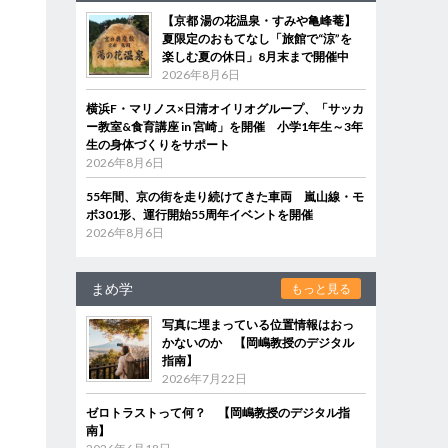
【京都 湯の花温泉・すみや亀峰菴】
夏限定のおもてなし「旅館で“涼”を
楽しむ夏の休日」8月末まで開催中
2026年8月6日
横浜F・マリノス×日清オイリオグループ、「サッカ
ー教室&食育講座 in 宮崎」を開催 小学1年生～3年
生の身体づくりをサポート
2026年8月6日
55年間、京の街を走り続けてきた車両 嵐山線・モ
ボ301形、運行開始55周年イベントを開催
2026年8月6日
まめ学
もっと見る
写真に埋まっている位置情報はおっ
かないのか 【岡嶋教授のデジタル
指南】
2026年7月22日
ゼロトラストって何？ 【岡嶋教授のデジタル指
南】